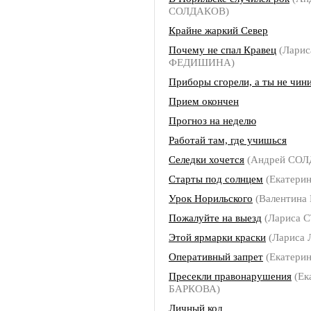
СОЛДАКОВ)
Крайне жаркий Север
Почему не спал Кравец
(Ларис
ФЕДИШИНА)
Приборы сгорели, а ты не чин
Прием окончен
Прогноз на неделю
Работай там, где учишься
Селедки хочется
(Андрей СО
Старты под солнцем
(Екатери
Урок Норильского
(Валентина
Пожалуйте на выезд
(Лариса 
Этой ярмарки краски
(Лариса
Оперативный запрет
(Екатери
Пресекли правонарушения
(Ек
БАРКОВА)
Личный код