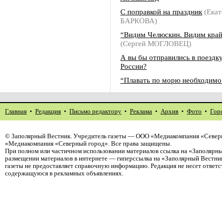
С поправкой на праздник
(Екат
БАРКОВА)
“Видим Челюскин. Видим кра
(Сергей МОГЛОВЕЦ)
А вы бы отправились в поездк
России?
“Плавать по морю необходим
Главная
•
Редакция
•
Письмо редактору
•
Реклама
•
Архив
•
Фото
•
Гор
©
Заполярный Вестник
. Учредитель газеты — ООО «Медиакомпания «Северн
«Медиакомпания «Северный город». Все права защищены.
При полном или частичном использовании материалов ссылка на «Заполярны
размещении материалов в интернете — гиперссылка на «Заполярный Вестник
газеты не предоставляет справочную информацию. Редакция не несет ответ
содержащуюся в рекламных объявлениях.