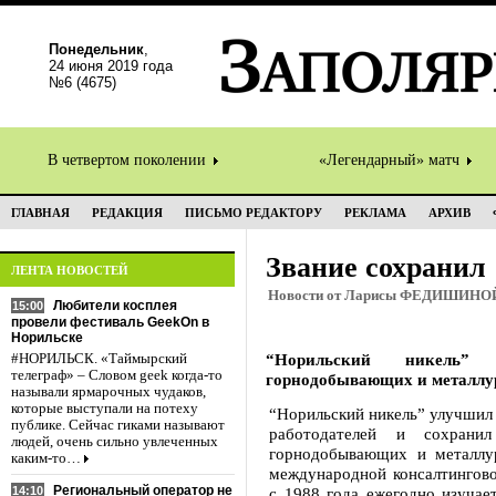
Понедельник
,
24 июня 2019 года
№6 (4675)
В четвертом поколении
«Легендарный» матч
ГЛАВНАЯ
РЕДАКЦИЯ
ПИСЬМО РЕДАКТОРУ
РЕКЛАМА
АРХИВ
Звание сохранил
ЛЕНТА НОВОСТЕЙ
Новости от Ларисы ФЕДИШИНО
Любители косплея
15:00
провели фестиваль GeekOn в
Норильске
“Норильский никель”
#НОРИЛЬСК. «Таймырский
телеграф» – Словом geek когда-то
горнодобывающих и металлу
называли ярмарочных чудаков,
которые выступали на потеху
“Норильский никель” улучшил 
публике. Сейчас гиками называют
работодателей и сохрани
людей, очень сильно увлеченных
горнодобывающих и металлур
каким-то…
международной консалтингово
Региональный оператор не
14:10
с 1988 года ежегодно изучае