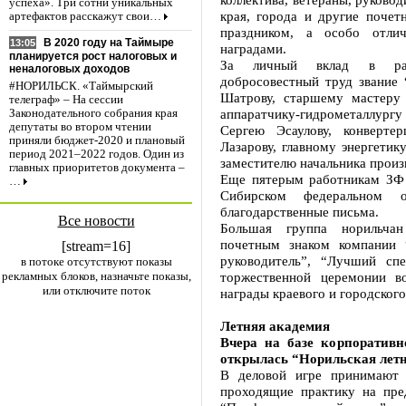
успеха». Три сотни уникальных
края, города и другие почет
артефактов расскажут свои…
праздником, а особо отли
В 2020 году на Таймыре
13:05
наградами.
планируется рост налоговых и
За личный вклад в разв
неналоговых доходов
добросовестный труд звание
#НОРИЛЬСК. «Таймырский
Шатрову, старшему мастеру 
телеграф» – На сессии
аппаратчику-гидрометаллургу
Законодательного собрания края
депутаты во втором чтении
Сергею Эсаулову, конверте
приняли бюджет-2020 и плановый
Лазарову, главному энергетик
период 2021–2022 годов. Один из
заместителю начальника произ
главных приоритетов документа –
Еще пятерым работникам ЗФ 
…
Сибирском федеральном 
благодарственные письма.
Все новости
Большая группа норильчан
почетным знаком компании 
[stream=16]
руководитель”, “Лучший сп
в потоке отсутствуют показы
рекламных блоков, назначьте показы,
торжественной церемонии в
или отключите поток
награды краевого и городского
Летняя академия
Вчера на базе корпоративн
открылась “Норильская летн
В деловой игре принимают 
проходящие практику на пр