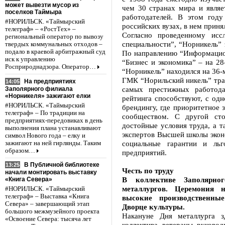
может вывезти мусор из
чем 30 странах мира и явля
поселков Таймыра
работодателей. В этом год
#НОРИЛЬСК. «Таймырский
российских вузах, в нем приня
телеграф» – «РостТех» –
Согласно проведенному исс
региональный оператор по вывозу
специальности”, “Норникель” 
твердых коммунальных отходов –
подало в краевой арбитражный суд
По направлению “Информацион
иск к управлению
“Бизнес и экономика” – на 2
Росприроднадзора. Оператор…
“Норникель” находился на 36-
ГМК “Норильский никель” тра
На предприятиях
14:05
самых престижных работода
Заполярного филиала
«Норникеля» зажигают елки
рейтинга способствуют, с од
#НОРИЛЬСК. «Таймырский
брендингу, где приоритетное 
телеграф» – По традиции на
сообществом. С другой сто
предприятиях-передовиках в день
достойные условия труда, а т
выполнения плана устанавливают
экспертов Высшей школы экон
символ Нового года – елку и
социальные гарантии и льг
зажигают на ней гирлянды. Таким
образом…
предприятий.
В Публичной библиотеке
13:25
Честь по труду
начали монтировать выставку
В коллективе Заполярно
«Книга Севера»
металлургов. Церемония 
#НОРИЛЬСК. «Таймырский
телеграф» – Выставка «Книга
высокие производственны
Севера» – завершающий этап
Дворце культуры.
большого межмузейного проекта
Накануне Дня металлурга з
«Освоение Севера: тысяча лет
коллектива, ветераны, руково