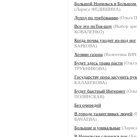
Большой Норильск в Большом
(Лариса ФЕДИШИНА)
Доход по требованию
(Ольга
Все это поТок-шоу
(Выбор зрит
КОВАЛЕНКО)
Когда почва уходит из-под ног
БАРКОВА)
Хозяин газона
(Валентина ВА
Будет здесь трава расти
(Ольга
ТРУБНИКОВА)
Государству пора засучить рук
КАЛАБЕКОВА)
Будет быстрый Интернет
(Оль
ПОЛЯНСКАЯ)
Без очередей
В городе талантливых людей
(
ВАЧАЕВА)
Большие и уникальные
(Ларис
В Норильске случился рок
(Ан