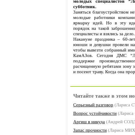
молодых специалистов “Л
субботник.
Заняться благоустройством не
молодые работники компани
ярмарку идей. Но в эту ид
порядок на такой заброшенн
специалисты и взялись за дело.
Накануне праздника – 60-ле
юноши и девушки провели на 
чтобы вывезти собранный ими
КамАЗов. Сегодня ДМС “Л
поддержке производственн
расчищенную ребятами зону з
и посеют траву. Когда она про
Читайте также в этом но
Серьезный разговор
(Лариса 
Вопрос устойчивости
(Ларис
Аргиш в никуда
(Андрей СОЛ
Запас прочности
(Лариса МИ