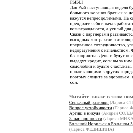
РЫБЫ
Для Рыб наступающая неделя бу
большого желания браться за де
кажутся непреодолимыми. На са
преодолев себя и начав работать
вознаграждаются, а усилий для 
Связи с партнерами развиваютс
выгодных контрактов и договор
прерванное сотрудничество, ул
недоразумения с начальством. 
благоприятна. Деньги будут пос
выдадут кредит, если вы за ним
самолюбий и будьте счастливы.
проживающими в других города
поэтому следите за здоровьем,
сон.
Читайте также в этом ном
Серьезный разговор
(Лариса С
Вопрос устойчивости
(Лариса
Аргиш в никуда
(Андрей СОЛД
Запас прочности
(Лариса МИХ
Большой Норильск в Большом З
(Лариса ФЕДИШИНА)