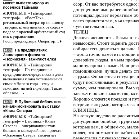
может вывезти мусор из
ссор. От вас потребуется одно
поселков Таймыра
допущенные ими ранее ошибки
#НОРИЛЬСК. «Таймырский
потенциал делает вероятным об
телеграф» – «РостТех» –
всего придется тем, чья нервн
региональный оператор по вывозу
чувствительностью.
твердых коммунальных отходов –
ТЕЛЕЦ
подало в краевой арбитражный суд
иск к управлению
Деловая активность Тельца в те
Росприроднадзора. Оператор…
невысокой. Стоит оценить дост
собираетесь двигаться дальше.
На предприятиях
14:05
– достаточно наметить общий п
Заполярного филиала
«Норникеля» зажигают елки
доверяйте людям, в чьем профе
манипулировать вами. Напорист
#НОРИЛЬСК. «Таймырский
телеграф» – По традиции на
помощниками, лучше делать ста
предприятиях-передовиках в день
людьми. Финансовая ситуация д
выполнения плана устанавливают
будут постоянными, в результат
символ Нового года – елку и
сумму, чем планировали. Вы у
зажигают на ней гирлянды. Таким
завяжете новое знакомство, ко
образом…
Хорошо сложатся поездки и пут
В Публичной библиотеке
13:25
встречи с людьми, которых вы д
начали монтировать выставку
БЛИЗНЕЦЫ
«Книга Севера»
На легкую неделю не рассчитыв
#НОРИЛЬСК. «Таймырский
допущенные ошибки, трудиться 
телеграф» – Выставка «Книга
Севера» – завершающий этап
которые вам, в общем-то, мало
большого межмузейного проекта
коллег, это поможет не набить
«Освоение Севера: тысяча лет
разногласия с руководством, в