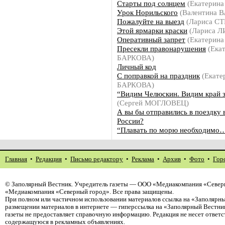
Старты под солнцем
(Екатерин
Урок Норильского
(Валентина 
Пожалуйте на выезд
(Лариса С
Этой ярмарки краски
(Лариса 
Оперативный запрет
(Екатерин
Пресекли правонарушения
(Ека
БАРКОВА)
Личный код
С поправкой на праздник
(Екате
БАРКОВА)
“Видим Челюскин. Видим край
(Сергей МОГЛОВЕЦ)
А вы бы отправились в поездку 
России?
“Плавать по морю необходимо
Главная
•
Редакция
•
Письмо редактору
•
Реклама
•
Архив
•
Фото
•
Гор
©
Заполярный Вестник
. Учредитель газеты — ООО «Медиакомпания «Северн
«Медиакомпания «Северный город». Все права защищены.
При полном или частичном использовании материалов ссылка на «Заполярны
размещении материалов в интернете — гиперссылка на «Заполярный Вестник
газеты не предоставляет справочную информацию. Редакция не несет ответ
содержащуюся в рекламных объявлениях.