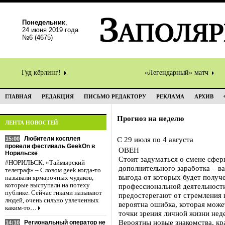
Понедельник
,
24 июня 2019 года
№6 (4675)
Гуд кёрлинг!
«Легендарный» матч
ГЛАВНАЯ
РЕДАКЦИЯ
ПИСЬМО РЕДАКТОРУ
РЕКЛАМА
АРХИВ
Прогноз на неделю
ЛЕНТА НОВОСТЕЙ
Любители косплея
С 29 июля по 4 августа
15:00
провели фестиваль GeekOn в
ОВЕН
Норильске
Стоит задуматься о смене сфер
#НОРИЛЬСК. «Таймырский
дополнительного заработка – в
телеграф» – Словом geek когда-то
выгода от которых будет получе
называли ярмарочных чудаков,
которые выступали на потеху
профессиональной деятельности
публике. Сейчас гиками называют
предостерегают от стремления в
людей, очень сильно увлеченных
вероятна ошибка, которая може
каким-то…
точки зрения личной жизни нед
Вероятны новые знакомства, кр
Региональный оператор не
14:10