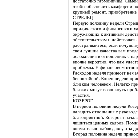
достаточно гармоничны. Семей
чтобы обеспечить комфорт и п
крупный ремонт, приобретение 
СТРЕЛЕЦ
Первую половину недели Стрел
юридического и финансового ха
окружающих к активным действ
обстоятельствам и действовать 
расстраивайтесь, если почувств
свои лучшие качества вам пред
осложнения в отношениях с пар
вполне вероятно, что вам удас
проблемы. В финансовом отнош
Расходов неделя принесет нема
беспокойной. Конец недели при
близким человеком. Нелегко пр
близких могут возникнуть про
участия.
КОЗЕРОГ
В первой половине недели Козер
наладить отношения с руководс
благоприятной. Козероги-начал
лишиться ценных кадров. Помн
внимательно наблюдают, и за д
Вторая половина недели прино