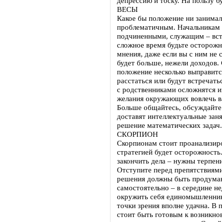
депрессию и тоску. На пользу б
ВЕСЫ
Какое бы положение ни занимал
проблематичным. Начальникам 
подчиненными, служащим – всту
сложное время будьте осторожн
мнения, даже если вы с ним не 
будет больше, нежели доходов
положение несколько выправитс
расстаться или будут встречать
с родственниками осложнятся и
желания окружающих вовлечь в
Больше общайтесь, обсуждайте 
доставят интеллектуальные заня
решение математических задач.
СКОРПИОН
Скорпионам стоит проанализиро
стратегией будет осторожность
закончить дела – нужны терпен
Отступите перед препятствиями
решения должны быть продуманн
самостоятельно – в середине н
окружить себя единомышленник
точки зрения вполне удачна. В
стоит быть готовым к возникн