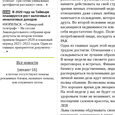
успеха». Три сотни уникальных
начнете действовать на свой ст
артефактов расскажут свои…
зрения личных отношений неде
В 2020 году на Таймыре
13:05
отношениях даже самых любящи
планируется рост налоговых и
намечается охлаждение, которое
неналоговых доходов
друга. Во второй половине нед
#НОРИЛЬСК. «Таймырский
касающиеся недвижимости или 
телеграф» – На сессии
себя недостаточно бодро. Поле
Законодательного собрания края
потребляемой пищи, посидеть н
депутаты во втором чтении
приняли бюджет-2020 и плановый
РАК
период 2021–2022 годов. Один из
Одна из главных задач этой неде
главных приоритетов документа –
трудом достигли. Отношения с 
…
складываться не лучшим образо
В конце недели вы сможете ра
Все новости
переговорах и встречах. Фина
бизнесу или родственники, люд
[stream=16]
распорядиться полученными ден
в потоке отсутствуют показы
личной жизни дела идут неплох
рекламных блоков, назначьте показы,
полны обаяния. Возможны новые
или отключите поток
Это хорошее время для эмоцион
На этой неделе у вас не будет 
здоровьем тоже не возникнет, е
посещение салонов красоты, ма
ЛЕВ
Львы склонны обдумывать свои 
воплощать намеченное в жизнь.