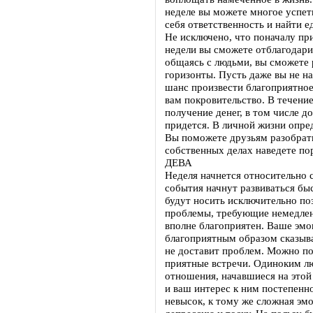
неделе вы можете многое успеть
себя ответственность и найти 
Не исключено, что поначалу при
недели вы сможете отблагодарит
общаясь с людьми, вы сможете
горизонты. Пусть даже вы не на
шанс произвести благоприятное
вам покровительство. В течени
получение денег, в том числе 
придется. В личной жизни опр
Вы поможете друзьям разобрать
собственных делах наведете по
ДЕВА
Неделя начнется относительно 
события начнут развиваться бы
будут носить исключительно поз
проблемы, требующие немедлен
вполне благоприятен. Ваше эмо
благоприятным образом сказыв
не доставит проблем. Можно п
приятные встречи. Одиноким л
отношения, начавшиеся на этой 
и ваш интерес к ним постепенн
невысок, к тому же сложная эм