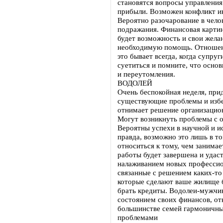
становятся вопросы управлени
прибыли. Возможен конфликт ин
Вероятно разочарование в чело
подражания. Финансовая картин
будет возможность и свои желан
необходимую помощь. Отношени
это бывает всегда, когда супру
суетиться и помните, что осно
и переутомления.
ВОДОЛЕЙ
Очень беспокойная неделя, при
существующие проблемы и избе
отнимает решение организацио
Могут возникнуть проблемы с 
Вероятны успехи в научной и ис
правда, возможно это лишь в то
относиться к тому, чем занимае
работы будет завершена и удаст
налаживанием новых профессио
связанные с решением каких-т
которые сделают ваше жилище 
брать кредиты. Водолеи-мужчи
состоянием своих финансов, о
большинстве семей гармоничны
проблемами