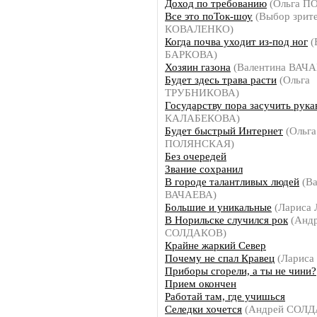
Доход по требованию
(Ольга П
Все это поТок-шоу
(Выбор зрите
КОВАЛЕНКО)
Когда почва уходит из-под ног
(
БАРКОВА)
Хозяин газона
(Валентина ВАЧ
Будет здесь трава расти
(Ольга
ТРУБНИКОВА)
Государству пора засучить рука
КАЛАБЕКОВА)
Будет быстрый Интернет
(Ольга
ПОЛЯНСКАЯ)
Без очередей
Звание сохранил
В городе талантливых людей
(Ва
ВАЧАЕВА)
Большие и уникальные
(Лариса
В Норильске случился рок
(Анд
СОЛДАКОВ)
Крайне жаркий Север
Почему не спал Кравец
(Ларис
Приборы сгорели, а ты не чини?
Прием окончен
Работай там, где учишься
Селедки хочется
(Андрей СОЛД