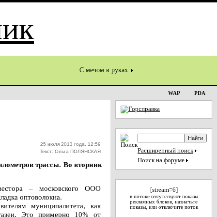
С мечом в руках
WAP
PDA
25 июля 2013 года, 12:59
Расширенный поиск
Текст: Ольга ПОЛЯНСКАЯ
Поиск на форуме
илометров трассы. Во вторник
вестора – московского ООО
[stream=6]
ладка оптоволокна.
в потоке отсутствуют показы
рекламных блоков, назначьте
вителям муниципалитета, как
показы, или отключите поток
газеи. Это примерно 10% от