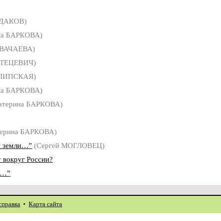
ЛДАКОВ)
на БАРКОВА)
 ВАЧАЕВА)
СТЕЦЕВИЧ)
 ЛИПСКАЯ)
на БАРКОВА)
атерина БАРКОВА)
терина БАРКОВА)
й земли…”
(Сергей МОГЛОВЕЦ)
у вокруг России?
о…”
справка
•
Карта сайта