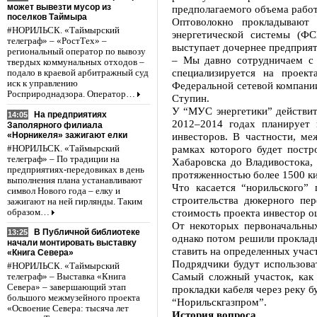
может вывезти мусор из
предполагаемого объема работ
поселков Таймыра
Оптоволокно прокладывают 
#НОРИЛЬСК. «Таймырский
энергетической системы (Ф
телеграф» – «РостТех» –
выступает дочернее предприят
региональный оператор по вывозу
– Мы давно сотрудничаем с 
твердых коммунальных отходов –
специализируется на проект
подало в краевой арбитражный суд
иск к управлению
Федеральной сетевой компании
Росприроднадзора. Оператор…
Ступин.
У “МУС энергетики” действит
На предприятиях
14:05
2012–2014 годах планирует 
Заполярного филиала
«Норникеля» зажигают елки
инвесторов. В частности, м
рамках которого будет постр
#НОРИЛЬСК. «Таймырский
телеграф» – По традиции на
Хабаровска до Владивостока,
предприятиях-передовиках в день
протяженностью более 1500 к
выполнения плана устанавливают
Что касается “норильского”
символ Нового года – елку и
строительства дюкерного пе
зажигают на ней гирлянды. Таким
стоимость проекта инвестор оц
образом…
От некоторых первоначальных
В Публичной библиотеке
13:25
однако потом решили проклад
начали монтировать выставку
ставить на определенных учас
«Книга Севера»
Подрядчики будут использова
#НОРИЛЬСК. «Таймырский
Самый сложный участок, как
телеграф» – Выставка «Книга
Севера» – завершающий этап
прокладки кабеля через реку б
большого межмузейного проекта
“Норильскгазпром”.
«Освоение Севера: тысяча лет
История вопроса