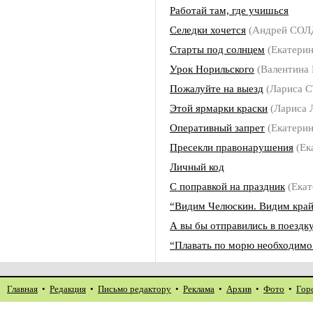
Работай там, где учишься
Селедки хочется
(Андрей СО
Старты под солнцем
(Екатери
Урок Норильского
(Валентина
Пожалуйте на выезд
(Лариса 
Этой ярмарки краски
(Лариса
Оперативный запрет
(Екатери
Пресекли правонарушения
(Ек
Личный код
С поправкой на праздник
(Ека
“Видим Челюскин. Видим кра
А вы бы отправились в поездк
“Плавать по морю необходим
Главная
•
Редакция
•
Письмо редактору
•
Реклама
•
Архив
•
Фото
•
Гор