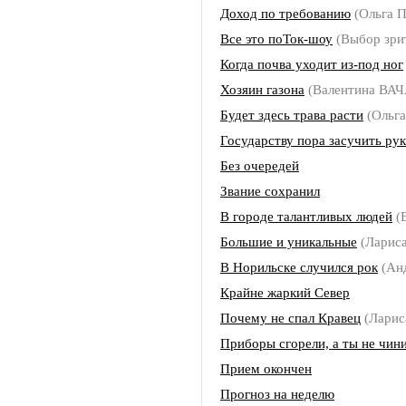
Доход по требованию
(Ольга
Все это поТок-шоу
(Выбор зри
Когда почва уходит из-под ног
Хозяин газона
(Валентина ВА
Будет здесь трава расти
(Ольг
Государству пора засучить рук
Без очередей
Звание сохранил
В городе талантливых людей
(
Большие и уникальные
(Ларис
В Норильске случился рок
(Ан
Крайне жаркий Север
Почему не спал Кравец
(Лари
Приборы сгорели, а ты не чин
Прием окончен
Прогноз на неделю