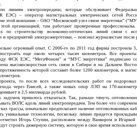
.
по линиям электропередачи, которые обслуживает Федеральн
СК ЕЭС) – оператор магистральных электрических сетей Росс
ие этой компании – ОАО “Московский узел связи энергетики” (“МУ
этой организацией, там работают проверенные профессионалы
ах по строительству волоконно-оптических линий связи с ис
 и предприятий электроэнергетики, – пояснил журналистам после 
ельно огромный опыт. С 2006-го по 2011 год фирма построила 3
построить еще около четырех тысяч километров. Все проекты
ежду ФСК ЕЭС, “МегаФоном” и “МУС энергетики” подписано сог
оена высокоскоростная сеть связи в Сибири и на Дальнем Восто
 протяженность которой составит более 1200 километров, и маги
илометров.
 проекта, то после всех исследовательских работ он подорож
рехода через Енисей, а также новых опор ЛЭП на 170-километ
енивает в 2,5 миллиарда рублей.
 задумок пришлось отказаться. Так, раньше тянуть оптоволокно
ывать ВОЛС вдоль линий электропередачи. Тем более что совреме
тках трассы, изначально предполагают наличие оптоволоконных каб
ть уникальные технологии, поскольку линию придется прокладыв
 отметил Игорь Ступин, расположен между Ванкором и Игаркой 
удут строить дюкерную систему, которую в свое время использовал