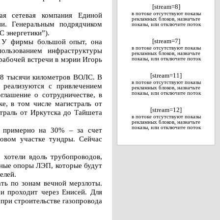
[stream=8]
ая сетевая компания Единой
в потоке отсутствуют показы
рекламных блоков, назначьте
ии. Генеральным подрядчиком
показы, или отключите поток
С энергетики”).
. У фирмы большой опыт, она
[stream=7]
в потоке отсутствуют показы
пользованием инфраструктуры
рекламных блоков, назначьте
рабочей встречи в мэрии Игорь
показы, или отключите поток
[stream=11]
,8 тысячи километров ВОЛС. В
в потоке отсутствуют показы
 реализуются с привлечением
рекламных блоков, назначьте
лашение о сотрудничестве, в
показы, или отключите поток
ке, в том числе магистраль от
[stream=12]
страль от Иркутска до Тайшета
в потоке отсутствуют показы
рекламных блоков, назначьте
показы, или отключите поток
ал примерно на 30% – за счет
ровом участке тундры. Сейчас
 хотели вдоль трубопроводов,
нные опоры ЛЭП, которые будут
елей.
ать по зонам вечной мерзлоты.
и проходит через Енисей. Для
 при строительстве газопровода