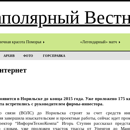
нечная красота Поморья
«Легендарный» матч
АРХИВ
ФОТО
ГОРСПРАВКА
нтернет
явится в Норильске до конца 2015 года. Уже проложено 175 к
та встретились с руководителем фирмы-инвестора.
ию связи (ВОЛС) до Норильска строят за счет средств ин
завершила изыскательские и проектные работы, сейчас идет прок
ректор “ИнформТехноКомпа” Игорь Ступин рассказал предста
о словам, уже проложен участок трассы от Уренгоя до Ман