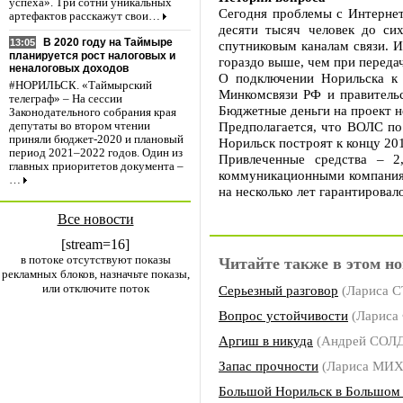
успеха». Три сотни уникальных
Сегодня проблемы с Интернет
артефактов расскажут свои…
десяти тысяч человек до си
В 2020 году на Таймыре
13:05
спутниковым каналам связи. И
планируется рост налоговых и
гораздо выше, чем при перед
неналоговых доходов
О подключении Норильска к 
#НОРИЛЬСК. «Таймырский
Минкомсвязи РФ и правительс
телеграф» – На сессии
Бюджетные деньги на проект 
Законодательного собрания края
Предполагается, что ВОЛС по
депутаты во втором чтении
приняли бюджет-2020 и плановый
Норильск построят к концу 20
период 2021–2022 годов. Один из
Привлеченные средства – 2
главных приоритетов документа –
коммуникационными компаниям
…
на несколько лет гарантирова
Все новости
[stream=16]
в потоке отсутствуют показы
Читайте также в этом но
рекламных блоков, назначьте показы,
или отключите поток
Серьезный разговор
(Лариса 
Вопрос устойчивости
(Ларис
Аргиш в никуда
(Андрей СОЛ
Запас прочности
(Лариса МИ
Большой Норильск в Большом