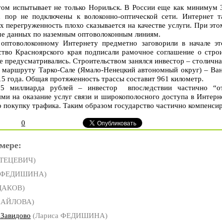
ом испытывает не только Норильск. В России еще как минимум 3
х пор не подключены к волоконно-оптической сети. Интернет т
х перегруженность плохо сказывается на качестве услуги. При это
аче данных по наземным оптоволоконным линиям.
оптоволоконному Интернету предметно заговорили в начале эт
тво Красноярского края подписали рамочное соглашение о стро
не предусматривались. Строительством занялся инвестор – столич
 маршруту Тарко-Сале (Ямало-Ненецкий автономный округ) – Ван
15 года. Общая протяженность трассы составит 961 километр.
,5 миллиарда рублей – инвестор впоследствии частично “от
и на оказание услуг связи и широкополосного доступа в Интерн
ло покупку трафика. Таким образом государство частично компенсир
0
мере:
СТЕЦЕВИЧ)
а ФЕДИШИНА)
ДАКОВ)
ХАЙЛОВА)
 Завидово
(Лариса ФЕДИШИНА)