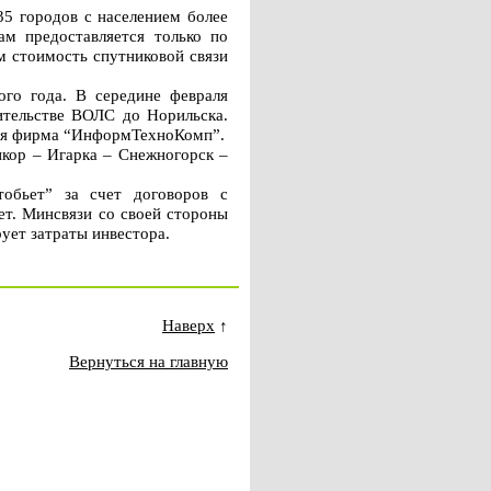
5 городов с населением более
ам предоставляется только по
м стоимость спутниковой связи
ого года. В середине февраля
ительстве ВОЛС до Норильска.
ная фирма “ИнформТехноКомп”.
кор – Игарка – Снежногорск –
обьет” за счет договоров с
ет. Минсвязи со своей стороны
ует затраты инвестора.
Наверх
↑
Вернуться на главную