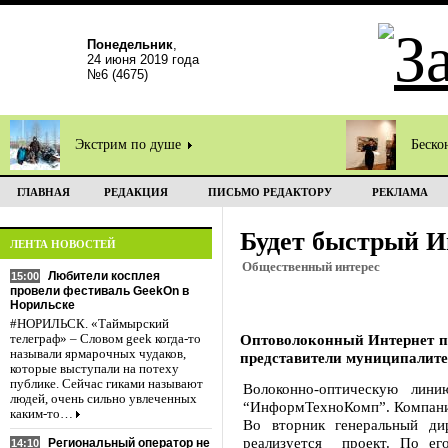
Понедельник
,
24 июня 2019 года
№6 (4675)
Экстрим по душе
Беско
ГЛАВНАЯ
РЕДАКЦИЯ
ПИСЬМО РЕДАКТОРУ
РЕКЛАМА
Будет быстрый И
ЛЕНТА НОВОСТЕЙ
Общественный интерес
Любители косплея
15:00
провели фестиваль GeekOn в
Норильске
#НОРИЛЬСК. «Таймырский
Оптоволоконный Интернет по
телеграф» – Словом geek когда-то
называли ярмарочных чудаков,
представители муниципалите
которые выступали на потеху
публике. Сейчас гиками называют
Волоконно-оптическую лин
людей, очень сильно увлеченных
“ИнформТехноКомп”. Компания 
каким-то…
Во вторник генеральный ди
реализуется проект. По ег
Региональный оператор не
14:10