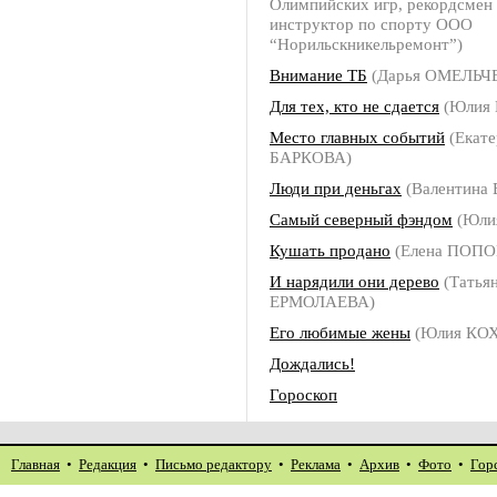
Олимпийских игр, рекордсмен 
инструктор по спорту ООО
“Норильскникельремонт”)
Внимание ТБ
(Дарья ОМЕЛЬЧ
Для тех, кто не сдается
(Юлия
Место главных событий
(Екате
БАРКОВА)
Люди при деньгах
(Валентина
Самый северный фэндом
(Юли
Кушать продано
(Елена ПОПО
И нарядили они дерево
(Татья
ЕРМОЛАЕВА)
Его любимые жены
(Юлия КОХ
Дождались!
Гороскоп
Главная
•
Редакция
•
Письмо редактору
•
Реклама
•
Архив
•
Фото
•
Гор