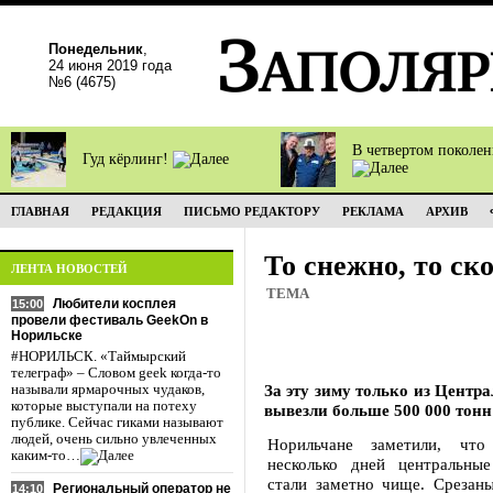
Понедельник
,
24 июня 2019 года
№6 (4675)
В четвертом поколе
Гуд кёрлинг!
ГЛАВНАЯ
РЕДАКЦИЯ
ПИСЬМО РЕДАКТОРУ
РЕКЛАМА
АРХИВ
То снежно, то ск
ЛЕНТА НОВОСТЕЙ
ТЕМА
Любители косплея
15:00
провели фестиваль GeekOn в
Норильске
#НОРИЛЬСК. «Таймырский
телеграф» – Словом geek когда-то
За эту зиму только из Цент
называли ярмарочных чудаков,
которые выступали на потеху
вывезли больше 500 000 тонн
публике. Сейчас гиками называют
людей, очень сильно увлеченных
Норильчане заметили, что
каким-то…
несколько дней центральны
стали заметно чище. Срезан
Региональный оператор не
14:10