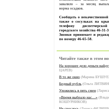
завалило – за месяц выпал
норма осадков.
Сообщать о некачественной 
также о сосульках на кр
телефону диспетчерско
городского хозяйства 46-31-3
Звонки принимает и редакц
по номеру 46-65-58.
Читайте также в этом но
На хорошее дело деньги найду
ЦАРЕВ)
В то же окно
(Марина БУШУЕ
Бедный рубль
(Ольга ЛИТВИ
Уложились в пять смен
(Ларис
«Время выбрало нас…»
(Влад
КОШУРНИКОВ)
Не срослось
(Лариса ФЕДИШ