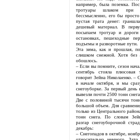
например, была поземка. Пос
тротуары шлаком при т
бессмысленно, его бы просто
пустая трата денег: граншл
дешевый материал. В перв
посыпаем тротуар и дороги
остановках, пешеходные пер
подъемы и разворотные пути.
Эта зима, как и прошлая, по
слишком снежной. Хотя без 
обошлось.
– Если вы помните, сезон нача
сентябрь стояла плюсовая 
говорит Зейна Николаенко. – 
в начале октября, и мы сраз
снегоуборке. За первый день 
вывезли почти 2500 тонн снега
Две с половиной тысячи тон
большой объем. Для сравнения
только из Центрального район
тонн снега. По словам Зей
разгар снегоуборочной стра
декабрь:
– Снегопадов в октябре, ноябр
относительно немного. Зато