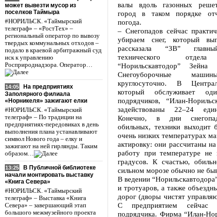
валы вдоль газонных решет
может вывезти мусор из
поселков Таймыра
город в таком порядке отч
#НОРИЛЬСК. «Таймырский
погода.
телеграф» – «РостТех» –
– Снегопадов сейчас практич
региональный оператор по вывозу
убираем снег, который вы
твердых коммунальных отходов –
рассказала “ЗВ” главны
подало в краевой арбитражный суд
технического отдела
иск к управлению
Росприроднадзора. Оператор…
“Норильскавтодор” Зейна 
Снегоуборочные маши
круглосуточно. В Центра
На предприятиях
14:05
который обслуживает о
Заполярного филиала
подрядчиков, “Илан-Нориль
«Норникеля» зажигают елки
задействованы 22–24 еди
#НОРИЛЬСК. «Таймырский
телеграф» – По традиции на
Конечно, в дни снегопад
предприятиях-передовиках в день
обильных, техники выходит 
выполнения плана устанавливают
очень низких температурах м
символ Нового года – елку и
актировку: они рассчитаны н
зажигают на ней гирлянды. Таким
работу при температуре не
образом…
градусов. К счастью, обиль
В Публичной библиотеке
13:25
сильном морозе обычно не быв
начали монтировать выставку
В ведении “Норильскавтодора”
«Книга Севера»
и тротуаров, а также объездн
#НОРИЛЬСК. «Таймырский
дорог (дворы чистят управля
телеграф» – Выставка «Книга
С предприятием сейчас 
Севера» – завершающий этап
большого межмузейного проекта
подрядчика. Фирма “Илан-Нор