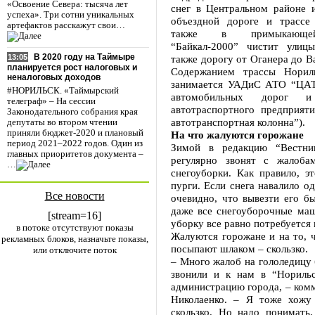
«Освоение Севера: тысяча лет
снег в Центральном районе и
успеха». Три сотни уникальных
объездной дороге и трассе
артефактов расскажут свои…
также в примыкающей
“Байкал-2000” чистит улиц
В 2020 году на Таймыре
также дорогу от Оганера до Ва
13:05
планируется рост налоговых и
Содержанием трассы Норил
неналоговых доходов
занимается УАДиС АТО “ЦАТ
#НОРИЛЬСК. «Таймырский
автомобильных дорог и
телеграф» – На сессии
автотраспортного предприяти
Законодательного собрания края
автотранспортная колонна”).
депутаты во втором чтении
приняли бюджет-2020 и плановый
На что жалуются горожане
период 2021–2022 годов. Один из
Зимой в редакцию “Вестник
главных приоритетов документа –
регулярно звонят с жалоба
…
снегоуборки. Как правило, э
пурги. Если снега навалило о
Все новости
очевидно, что вывезти его б
даже все снегоуборочные маш
[stream=16]
уборку все равно потребуется 
в потоке отсутствуют показы
Жалуются горожане и на то, 
рекламных блоков, назначьте показы,
посыпают шлаком – скользко.
или отключите поток
– Много жалоб на гололедицу 
звонили и к нам в “Норильс
администрацию города, – ком
Николаенко. – Я тоже хожу 
скользко. Но надо понимать,