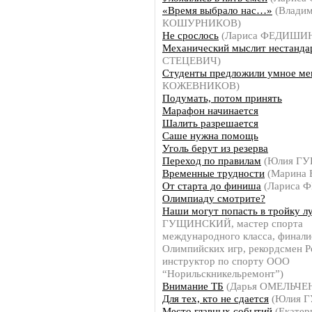
«Время выбрало нас…»
(Влади
КОШУРНИКОВ)
Не срослось
(Лариса ФЕДИШИ
Механический мыслит нестанда
СТЕЦЕВИЧ)
Студенты предложили умное м
КОЖЕВНИКОВ)
Подумать, потом принять
Марафон начинается
Шалить разрешается
Саше нужна помощь
Уголь берут из резерва
Переход по правилам
(Юлия ГУ
Временные трудности
(Марина
От старта до финиша
(Лариса 
Олимпиаду смотрите?
Наши могут попасть в тройку 
ГУЩИНСКИЙ, мастер спорта
международного класса, финали
Олимпийских игр, рекордсмен Р
инструктор по спорту ООО
“Норильскникельремонт”)
Внимание ТБ
(Дарья ОМЕЛЬЧЕ
Для тех, кто не сдается
(Юлия Г
Место главных событий
(Екатер