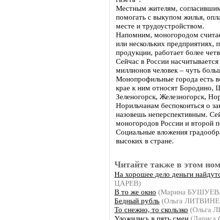
Местным жителям, согласившимс
помогать с выкупом жилья, опл
месте и трудоустройством.
Напомним, моногородом считае
или нескольких предприятиях,
продукции, работает более чет
Сейчас в России насчитывается
миллионов человек – чуть боль
Монопрофильные города есть во
крае к ним относят Бородино, 
Зеленогорск, Железногорск, Но
Норильчанам беспокоиться о зак
назовешь неперспективным. Се
моногородов России и второй п
Социальные вложения градообр
высоких в стране.
Читайте также в этом ном
На хорошее дело деньги найдут
ЦАРЕВ)
В то же окно
(Марина БУШУЕВ
Бедный рубль
(Ольга ЛИТВИН
То снежно, то скользко
(Ольга 
Уложились в пять смен
(Лариса