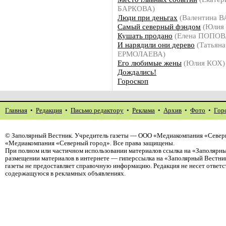
БАРКОВА)
Люди при деньгах
(Валентина 
Самый северный фэндом
(Юлия
Кушать продано
(Елена ПОПОВ
И нарядили они дерево
(Татьяна
ЕРМОЛАЕВА)
Его любимые жены
(Юлия КОХ)
Дождались!
Гороскоп
Главная
•
Редакция
•
Письмо редактору
•
Реклама
•
Архив
•
Фото
•
Гор
©
Заполярный Вестник
. Учредитель газеты — ООО «Медиакомпания «Северн
«Медиакомпания «Северный город». Все права защищены.
При полном или частичном использовании материалов ссылка на «Заполярны
размещении материалов в интернете — гиперссылка на «Заполярный Вестник
газеты не предоставляет справочную информацию. Редакция не несет ответ
содержащуюся в рекламных объявлениях.