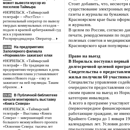
может вывезти мусор из
Стоит добавить, что, несмотря 
поселков Таймыра
существование электронных ве
#НОРИЛЬСК. «Таймырский
газеты и журналы на бумажных
телеграф» – «РостТех» –
Красноярском крае была оформл
региональный оператор по вывозу
и журналов.
твердых коммунальных отходов –
В целом по России, согласно д
подало в краевой арбитражный суд
иск к управлению
печати, рекордсменами по подп
Росприроднадзора. Оператор…
полезных советов и медицински
Красноярского края популярны 
На предприятиях
14:05
Заполярного филиала
«Норникеля» зажигают елки
Право на выезд
В Норильск поступил первый 
#НОРИЛЬСК. «Таймырский
телеграф» – По традиции на
долгосрочной целевой програ
предприятиях-передовиках в день
Свидетельства о предоставле
выполнения плана устанавливают
жилья получили 60 участник
символ Нового года – елку и
Специалисты управления содейс
зажигают на ней гирлянды. Таким
очередности предоставления с
образом…
своим правом на выезд из Нори
В Публичной библиотеке
13:25
категории инвалидов.
начали монтировать выставку
А всего в программе участвуют
«Книга Севера»
(первоочередное финансирован
#НОРИЛЬСК. «Таймырский
работающие граждане, не имею
телеграф» – Выставка «Книга
Севера» – завершающий этап
Крайнего Севера до 1 января 19
большого межмузейного проекта
календарных лет. Условия долг
«Освоение Севера: тысяча лет
предыдущим годом не изменил