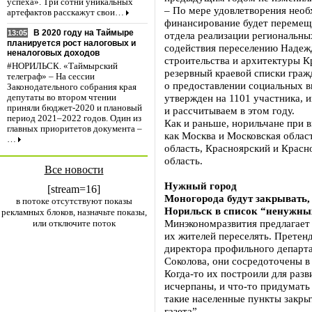
успеха». Три сотни уникальных
– По мере удовлетворения необ
артефактов расскажут свои…
финансирование будет перемещ
В 2020 году на Таймыре
13:05
отдела реализации региональн
планируется рост налоговых и
содействия переселению Надеж
неналоговых доходов
строительства и архитектуры К
#НОРИЛЬСК. «Таймырский
резервный краевой списки граж
телеграф» – На сессии
о предоставлении социальных в
Законодательного собрания края
утвержден на 1101 участника, и
депутаты во втором чтении
приняли бюджет-2020 и плановый
и рассчитываем в этом году.
период 2021–2022 годов. Один из
Как и раньше, норильчане при 
главных приоритетов документа –
как Москва и Московская облас
…
область, Красноярский и Красн
область.
Все новости
Нужный город
[stream=16]
Моногорода будут закрывать, 
в потоке отсутствуют показы
Норильск в список “ненужных
рекламных блоков, назначьте показы,
Минэкономразвития предлагает 
или отключите поток
их жителей переселять. Претен
директора профильного департ
Соколова, они сосредоточены в
Когда-то их построили для раз
исчерпаны, и что-то придумать
такие населенные пункты закры
газета”.