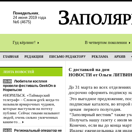
Понедельник
,
24 июня 2019 года
№6 (4675)
Гуд кёрлинг!
В четвертом поколении
ГЛАВНАЯ
РЕДАКЦИЯ
ПИСЬМО РЕДАКТОРУ
РЕКЛАМА
АРХИВ
С доставкой на дом
ЛЕНТА НОВОСТЕЙ
НОВОСТИ от Ольги ЛИТВИ
Любители косплея
15:00
провели фестиваль GeekOn в
До 31 марта во всех отделениях
Норильске
досрочно оформить подписку на
#НОРИЛЬСК. «Таймырский
Это выгодное предложение, по
телеграф» – Словом geek когда-то
подписные каталоги, во второй
называли ярмарочных чудаков,
которые выступали на потеху
ценам первого полугодия.
публике. Сейчас гиками называют
“Заполярный вестник” также уч
людей, очень сильно увлеченных
Получать нашу газету с июля м
каким-то…
Конечно, если вы до конца мар
Индекс еженедельника для инд
Региональный оператор не
14:10