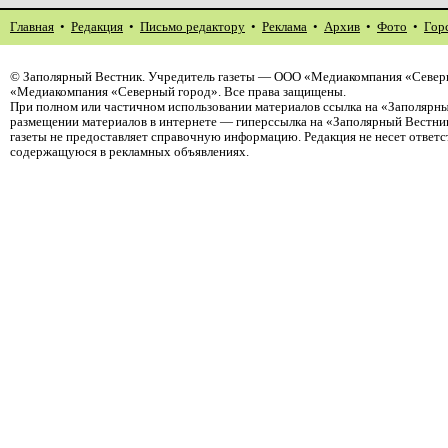
Главная
•
Редакция
•
Письмо редактору
•
Реклама
•
Архив
•
Фото
•
Гор
©
Заполярный Вестник
. Учредитель газеты — ООО «Медиакомпания «Северн
«Медиакомпания «Северный город». Все права защищены.
При полном или частичном использовании материалов ссылка на «Заполярны
размещении материалов в интернете — гиперссылка на «Заполярный Вестник
газеты не предоставляет справочную информацию. Редакция не несет ответ
содержащуюся в рекламных объявлениях.