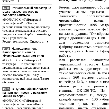
каким-то…
Ремонт флотационного оборуд
Региональный оператор не
14:10
участка ленты третьего 
может вывезти мусор из
поселков Таймыра
Талнахской обогатител
#НОРИЛЬСК. «Таймырский
чрезвычайно важны
телеграф» – «РостТех» –
протяженностью 1695 мет
региональный оператор по вывозу
главных рудных потоков фаб
твердых коммунальных отходов –
начало на руднике “Октябрьски
подало в краевой арбитражный суд
руду в дробильный цех ТОФ.
иск к управлению
Росприроднадзора. Оператор…
Для проведения ремонто
фабрику полностью остановил
На предприятиях
14:05
января, а уже в 16 часов 1 фев
Заполярного филиала
работу.
«Норникеля» зажигают елки
Как рассказал “Заполярн
#НОРИЛЬСК. «Таймырский
управляющий трестом Вла
телеграф» – По традиции на
предприятиях-передовиках в день
работы велись круглосуточно
выполнения плана устанавливают
технологических смен. За это 
символ Нового года – елку и
замену 560 метров резинот
зажигают на ней гирлянды. Таким
конвейера №3, а также выпо
образом…
объем работ по ремонту 
В Публичной библиотеке
13:25
машины ОК-130-ТС. Из 
начали монтировать выставку
отремонтировали 19, между
«Книга Севера»
каждой камеры – 130 кубов
#НОРИЛЬСК. «Таймырский
заменили диски, защищаю
телеграф» – Выставка «Книга
поменяли шесть статоров
Севера» – завершающий этап