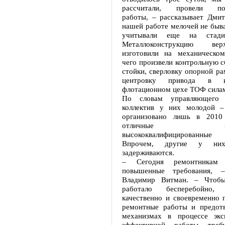
рассчитали, провели под
работы, – рассказывает Дми
нашей работе мелочей не быва
учитывали еще на стадии
Металлоконструкцию ве
изготовили на механическом
чего произвели контрольную с
стойки, сверловку опорной ра
центровку привода в изм
флотационном цехе ТОФ силам
По словам управляющего 
коллектив у них молодой –
организовано лишь в 201
отличные профес
высококвалифицированные
Впрочем, другие у ни
задерживаются.
– Сегодня ремонтникам п
повышенные требования, –
Владимир Витман. – Чтобы
работало бесперебойно
качественно и своевременно 
ремонтные работы и предот
механизмах в процессе экс
эффективной работы треб