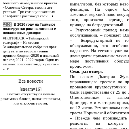
большого межмузейного проекта
импеллеров, без которых нев
«Освоение Севера: тысяча лет
флотации. На одном бло
успеха». Три сотни уникальных
заменили верхний пояс несущ
артефактов расскажут свои…
того, произвели переход с
привода на безредукторный.
В 2020 году на Таймыре
13:05
планируется рост налоговых и
– Редукторный привод намн
неналоговых доходов
обслуживании, – поясняет Вл
#НОРИЛЬСК. «Таймырский
– Безредукторный не то
телеграф» – На сессии
обслуживании, что особенн
Законодательного собрания края
надежнее. На сегодня уже на
депутаты во втором чтении
двенадцати применены такие 
приняли бюджет-2020 и плановый
период 2021–2022 годов. Один из
мере поступления оборуд
главных приоритетов документа –
продолжим.
…
Семь раз отмерь
По словам Дмитрия Жужи,
Все новости
управляющего трестом по про
проведения круглосуточных
[stream=16]
были задействованы от 25 до 
в потоке отсутствуют показы
Ответственным за выпол
рекламных блоков, назначьте показы,
бригадирам и мастерам прихо
или отключите поток
по 12 часов. Ремонтникам помо
треста Норильской обогатител
– Прежде чем производить 
ремонты, на которые п
отводилось трое суток, мы