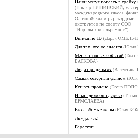
Наши могут попасть в тройку
(Виктор ГУЩИНСКИЙ, мастер
международного класса, фина
Олимпийских игр, рекордсмен 
инструктор по спорту ООО
“Норильскникельремонт”)
Внимание ТБ
(Дарья ОМЕЛЬЧ
Для тех, кто не сдается
(Юлия
Место главных событий
(Екате
БАРКОВА)
Люди при деньгах
(Валентина
Самый северный фэндом
(Юли
Кушать продано
(Елена ПОПО
И нарядили они дерево
(Татья
ЕРМОЛАЕВА)
Его любимые жены
(Юлия КОХ
Дождались!
Гороскоп