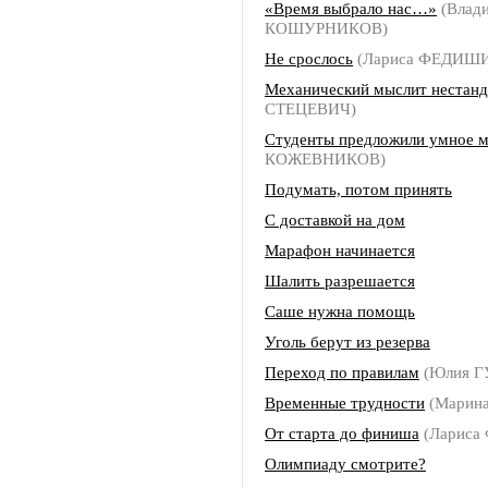
«Время выбрало нас…»
(Влад
КОШУРНИКОВ)
Не срослось
(Лариса ФЕДИШ
Механический мыслит нестан
СТЕЦЕВИЧ)
Студенты предложили умное 
КОЖЕВНИКОВ)
Подумать, потом принять
С доставкой на дом
Марафон начинается
Шалить разрешается
Саше нужна помощь
Уголь берут из резерва
Переход по правилам
(Юлия Г
Временные трудности
(Марин
От старта до финиша
(Ларис
Олимпиаду смотрите?