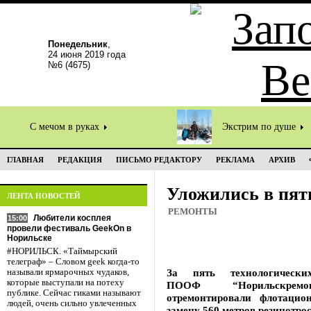
Понедельник
,
24 июня 2019 года
№6 (4675)
С мечом в руках
Экстрим по душе
ГЛАВНАЯ
РЕДАКЦИЯ
ПИСЬМО РЕДАКТОРУ
РЕКЛАМА
АРХИВ
Уложились в пят
ЛЕНТА НОВОСТЕЙ
РЕМОНТЫ
Любители косплея
15:00
провели фестиваль GeekOn в
Норильске
#НОРИЛЬСК. «Таймырский
телеграф» – Словом geek когда-то
За пять технологическ
называли ярмарочных чудаков,
которые выступали на потеху
ПООФ “Норильскремонт
публике. Сейчас гиками называют
отремонтировали флотаци
людей, очень сильно увлеченных
замену 560 метров резинотро