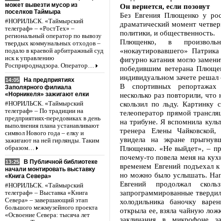
может вывезти мусор из
Он вернется, если позовут
поселков Таймыра
Без Евгения Плющенко у рос
#НОРИЛЬСК. «Таймырский
драматический момент четверг
телеграф» – «РостТех» –
политики, и общественность.
региональный оператор по вывозу
Плющенко, в произволь
твердых коммунальных отходов –
«нокаутировавшего» Патрика
подало в краевой арбитражный суд
иск к управлению
фигурно катания могло замен
Росприроднадзора. Оператор…
победившим ветерана Плющен
индивидуальном зачете решал 
На предприятиях
14:05
В спортивных репортажах 
Заполярного филиала
«Норникеля» зажигают елки
несколько раз повторили, что
скользил по льду. Картинку 
#НОРИЛЬСК. «Таймырский
телеграф» – По традиции на
телеоператор прямой трансля
предприятиях-передовиках в день
на трибуне. Я вспомнила куль
выполнения плана устанавливают
тренера Елены Чайковской,
символ Нового года – елку и
увидела на экране прыгнув
зажигают на ней гирлянды. Таким
Плющенко. «Не выйдет», – пр
образом…
почему-то повела меня на кух
В Публичной библиотеке
13:25
временем Евгений подъехал к
начали монтировать выставку
но можно было услышать. Напр
«Книга Севера»
Евгений продолжал сколь
#НОРИЛЬСК. «Таймырский
запрограммированные твердили
телеграф» – Выставка «Книга
Севера» – завершающий этап
холодильника баночку варен
большого межмузейного проекта
открыла ее, взяла чайную ложк
«Освоение Севера: тысяча лет
заклинания в микрофоне за