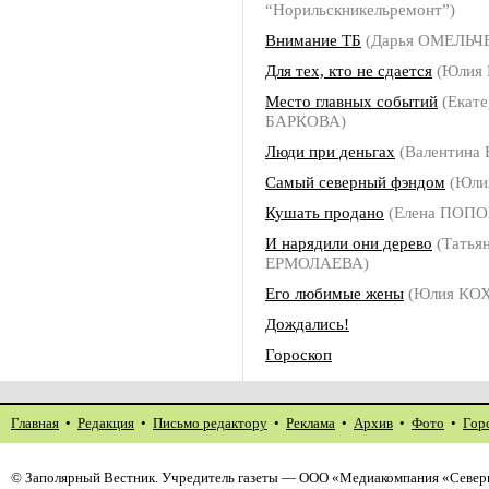
“Норильскникельремонт”)
Внимание ТБ
(Дарья ОМЕЛЬЧ
Для тех, кто не сдается
(Юлия
Место главных событий
(Екате
БАРКОВА)
Люди при деньгах
(Валентина
Самый северный фэндом
(Юли
Кушать продано
(Елена ПОПО
И нарядили они дерево
(Татья
ЕРМОЛАЕВА)
Его любимые жены
(Юлия КОХ
Дождались!
Гороскоп
Главная
•
Редакция
•
Письмо редактору
•
Реклама
•
Архив
•
Фото
•
Гор
©
Заполярный Вестник
. Учредитель газеты — ООО «Медиакомпания «Северн