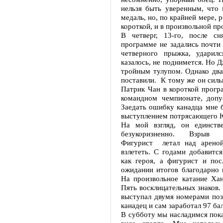
нельзя быть уверенным, что
медаль, но, по крайней мере, 
короткой, и в произвольной пр
В четверг, 13-го, после с
программе не задались почти
четверного прыжка, ударил
казалось, не поднимется. Но Д
тройным тулупом. Однако два
поставили. К тому же он сил
Патрик Чан в короткой програ
командном чемпионате, допу
Заедать ошибку канадца мне б
выступлением потрясающего 
На мой взгляд, он единств
безукоризненно. Взрыв 
Фигурист летал над ареной
взлететь. С годами добавитс
как героя, а фигурист и пос
ожидании итогов благодарно 
На произвольное катание Хан
Пять восклицательных знаков.
выступал двумя номерами поз
канадец и сам заработал 97 ба
В субботу мы насладимся пок