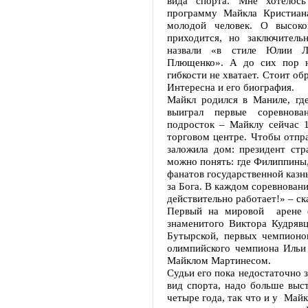
вида спорта. Мне хотелось
программу Майкла Кристиан
молодой человек. О высоко
приходится, но заключител
назвали «в стиле Юлии Л
Плющенко». А до сих пор н
гибкости не хватает. Стоит об
Интересна и его биография.
Майкл родился в Маниле, где
выиграл первые соревнован
подросток – Майклу сейчас 1
торговом центре. Чтобы отпр
заложила дом: президент стр
можно понять: где Филиппины,
фанатов государственной казны
за Бога. В каждом соревнован
действительно работает!» – с
Первый на мировой арене 
знаменитого Виктора Кудряв
Бутырской, первых чемпионо
олимпийского чемпиона Ильи 
Майклом Мартинесом.
Судьи его пока недостаточно 
вид спорта, надо больше вы
четыре года, так что и у Май