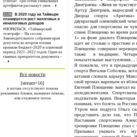
успеха». Три сотни уникальных
Дмитриева: «Женя не чувствуе
артефактов расскажут свои…
Артур Дмитриев, выросший в
В 2020 году на Таймыре
13:05
Дворца спорта «Арктика»
планируется рост налоговых и
двукратный олимпийский чемпи
неналоговых доходов
опасно для спортсмена не чув
#НОРИЛЬСК. «Таймырский
спине Плющенко во время раз
телеграф» – На сессии
1» на фоне диалога Плющенко
Законодательного собрания края
идет не столько о престиже и 
депутаты во втором чтении
приняли бюджет-2020 и плановый
Плющенко совершил переворот
период 2021–2022 годов. Один из
также в медицине. Четыр
главных приоритетов документа –
показательные выступления…
…
Я пожалела, что в предыдущ
спорта Виталия Соболева, кот
Все новости
катания сломала карьеру Макс
свой промах вареньем из ябло
[stream=16]
Евгений Плющенко выехал на ц
в потоке отсутствуют показы
аплодисментами. Спортсмен
рекламных блоков, назначьте показы,
подхватили врачи. Некоторая 
или отключите поток
понимая, что болеть за Россию
Утром моя подруга Ольга ск
представить дело так, что 
Наставник спортсмена Алек
тренировке Плющенко упал с ч
Призывал уважать его му
несомненно, упорный боец. Н