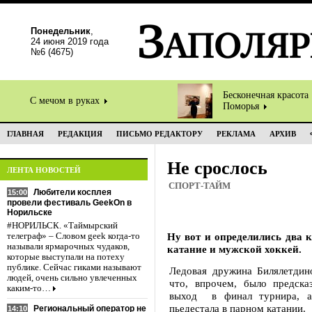
Понедельник
,
24 июня 2019 года
№6 (4675)
Бесконечная красота
С мечом в руках
Поморья
ГЛАВНАЯ
РЕДАКЦИЯ
ПИСЬМО РЕДАКТОРУ
РЕКЛАМА
АРХИВ
Не срослось
ЛЕНТА НОВОСТЕЙ
СПОРТ-ТАЙМ
Любители косплея
15:00
провели фестиваль GeekOn в
Норильске
#НОРИЛЬСК. «Таймырский
Ну вот и определились два 
телеграф» – Словом geek когда-то
называли ярмарочных чудаков,
катание и мужской хоккей.
которые выступали на потеху
публике. Сейчас гиками называют
Ледовая дружина Билялетдино
людей, очень сильно увлеченных
что, впрочем, было предска
каким-то…
выход в финал турнира, а
пьедестала в парном катании.
Региональный оператор не
14:10