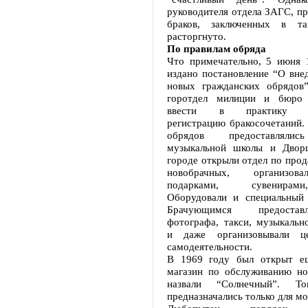
руководителя отдела ЗАГС, пр
браков, заключенных в т
расторгнуто.
По правилам обряда
Что примечательно, 5 июня 
издано постановление “О вне
новых гражданских обрядов”
горотдел милиции и бюро
ввести в практику то
регистрацию бракосочетаний.
обрядов предоставляли
музыкальной школы и Дворц
городе открыли отдел по прод
новобрачных, организов
подарками, сувенирам
Оборудовали и специальный 
Брачующимся предостав
фотографа, такси, музыкальн
и даже организовывали ц
самодеятельности.
В 1969 году был открыт е
магазин по обслуживанию но
назвали “Солнечный”. 
предназначались только для м