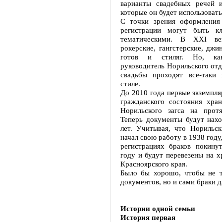
варианты свадебных речей и
которые он будет использовать
С точки зрения оформления
регистрации могут быть кл
тематическими. В XXI ве
рокерские, гангстерские, джи
готов и стиляг. Но, к
руководитель Норильского от
свадьбы проходят все-таки 
стиле.
До 2010 года первые экземпля
гражданского состояния хран
Норильского загса на прот
Теперь документы будут нахо
лет. Учитывая, что Норильс
начал свою работу в 1938 году
регистрациях браков покину
году и будут перевезены на х
Красноярского края.
Было бы хорошо, чтобы не т
документов, но и сами браки д
Истории одной семьи
История первая