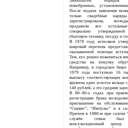
Любопытен порядок о
новобрачных, установленнн
После подачи заявления мож
только свадебные наряды
зарегистрировали, моло
продавали все остальн
специально утвержденной
(бытовую технику, посуду и т
В 1978 году исполком утве
широкий перечень предостав
оказываемой помощи вступ
Тем, кто решил пожениться вп
средства на покупку обруч
Например, в городское бюро
1979 года поступило 16 ты
выплату соответствующих ком
времена одно золотое кольцо 
140 рублей, а это средняя зарп
В 80–90-х годах при прием
регистрацию брака молодоже
приглашение на обслуживан
“Сервис”, “Импульс” и в сал
Причем в 1988-м при салоне 
службе семьи был о
консультационный центр