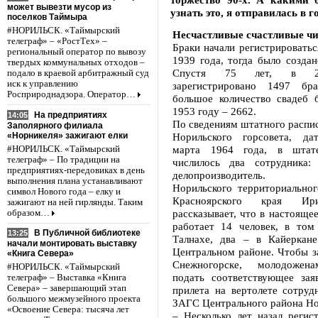
может вывезти мусор из
узнать это, я отправилась в 
поселков Таймыра
#НОРИЛЬСК. «Таймырский
Несчастливые счастливые ч
телеграф» – «РостТех» –
Браки начали регистрироватьс
региональный оператор по вывозу
1939 года, тогда было создан
твердых коммунальных отходов –
Спустя 75 лет, в 20
подало в краевой арбитражный суд
иск к управлению
зарегистрировано 1497 бр
Росприроднадзора. Оператор…
большое количество свадеб 
1953 году – 2662.
На предприятиях
14:05
По сведениям штатного распи
Заполярного филиала
«Норникеля» зажигают елки
Норильского горсовета, да
марта 1964 года, в шта
#НОРИЛЬСК. «Таймырский
телеграф» – По традиции на
числилось два сотрудника:
предприятиях-передовиках в день
делопроизводитель. Р
выполнения плана устанавливают
Норильского территориально
символ Нового года – елку и
Красноярского края Ир
зажигают на ней гирлянды. Таким
рассказывает, что в настоящее
образом…
работает 14 человек, в том
В Публичной библиотеке
13:25
Талнахе, два – в Кайеркан
начали монтировать выставку
Центральном районе. Чтобы з
«Книга Севера»
Снежногорске, молодожен
#НОРИЛЬСК. «Таймырский
подать соответствующее зая
телеграф» – Выставка «Книга
Севера» – завершающий этап
прилета на вертолете сотруд
большого межмузейного проекта
ЗАГС Центрального района Но
«Освоение Севера: тысяча лет
– Несколько лет назад регис