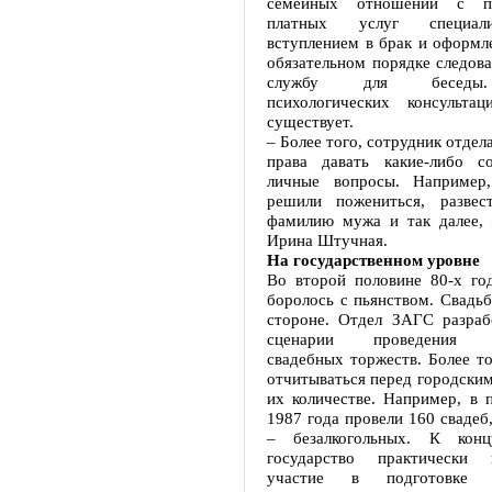
семейных отношений с пр
платных услуг специал
вступлением в брак и оформл
обязательном порядке следова
службу для беседы
психологических консульта
существует.
– Более того, сотрудник отдел
права давать какие-либо со
личные вопросы. Например
решили пожениться, развес
фамилию мужа и так далее, 
Ирина Штучная.
На государственном уровне
Во второй половине 80-х год
боролось с пьянством. Свадьб
стороне. Отдел ЗАГС разраб
сценарии проведения бе
свадебных торжеств. Более т
отчитываться перед городски
их количестве. Например, в 
1987 года провели 160 свадеб,
– безалкогольных. К кон
государство практически
участие в подготовке 