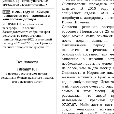
успеха». Три сотни уникальных
Снежногорске проходила п
артефактов расскажут свои…
квартал. В 2016 году п
В 2020 году на Таймыре
13:05
специалист отдела ЗАГС о
планируется рост налоговых и
подобную командировку в сент
неналоговых доходов
Ирина Штучная.
#НОРИЛЬСК. «Таймырский
Согласно решению заседа
телеграф» – На сессии
горсовета Норильска от 25 я
Законодательного собрания края
брак можно было заключить
депутаты во втором чтении
приняли бюджет-2020 и плановый
после подачи заявления.
период 2021–2022 годов. Один из
максимальный период д
главных приоритетов документа –
окончательного решения 
…
отношений составлял три ме
заявление о желании вст
Все новости
необходимо подать не менее 
не более, чем за два месяца 
[stream=16]
Сезонность в Норильске ника
в потоке отсутствуют показы
желание вступить в брак – ж
рекламных блоков, назначьте показы,
год в любую погоду. Исключе
или отключите поток
май: некоторые суеверно опас
семью в этот месяц. И
рассказала, что людей п
называемые красивые дат
07.07.07. Наблюдается нас
среди желающих вступи
“счастливый день”. Одна