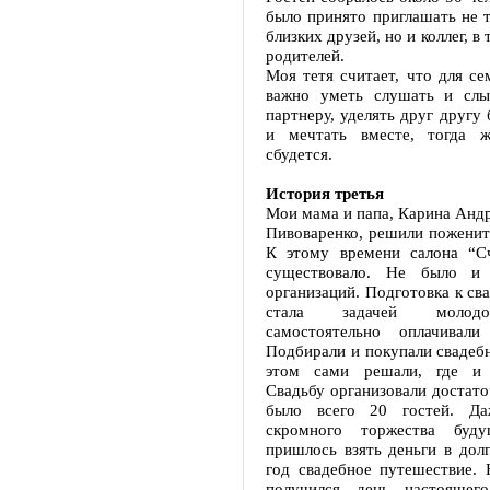
было принято приглашать не 
близких друзей, но и коллег, в
родителей.
Моя тетя считает, что для се
важно уметь слушать и слы
партнеру, уделять друг другу
и мечтать вместе, тогда ж
сбудется.
История третья
Мои мама и папа, Карина Анд
Пивоваренко, решили поженить
К этому времени салона “С
существовало. Не было и 
организаций. Подготовка к св
стала задачей молод
самостоятельно оплачивали
Подбирали и покупали свадеб
этом сами решали, где и 
Свадьбу организовали достат
было всего 20 гостей. Да
скромного торжества буд
пришлось взять деньги в дол
год свадебное путешествие. 
получился день настоящего