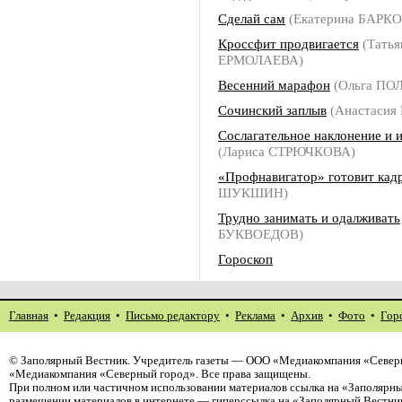
Сделай сам
(Екатерина БАРК
Кроссфит продвигается
(Татья
ЕРМОЛАЕВА)
Весенний марафон
(Ольга ПО
Сочинский заплыв
(Анастаси
Сослагательное наклонение и 
(Лариса СТРЮЧКОВА)
«Профнавигатор» готовит кад
ШУКШИН)
Трудно занимать и одалживать
БУКВОЕДОВ)
Гороскоп
Главная
•
Редакция
•
Письмо редактору
•
Реклама
•
Архив
•
Фото
•
Гор
©
Заполярный Вестник
. Учредитель газеты — ООО «Медиакомпания «Северн
«Медиакомпания «Северный город». Все права защищены.
При полном или частичном использовании материалов ссылка на «Заполярны
размещении материалов в интернете — гиперссылка на «Заполярный Вестник