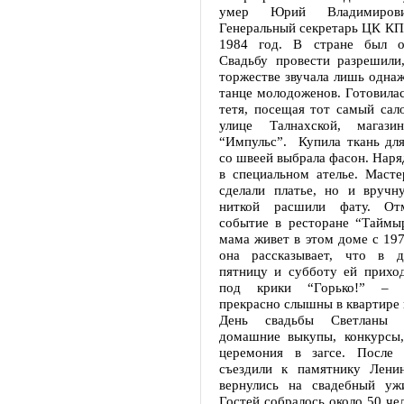
умер Юрий Владимирови
Генеральный секретарь ЦК КП
1984 год. В стране был об
Свадьбу провести разрешили
торжестве звучала лишь одна
танце молодоженов. Готовилас
тетя, посещая тот самый сал
улице Талнахской, магаз
“Импульс”. Купила ткань для
со швеей выбрала фасон. Наря
в специальном ателье. Масте
сделали платье, но и вручн
ниткой расшили фату. От
событие в ресторане “Таймыр
мама живет в этом доме с 1976
она рассказывает, что в д
пятницу и субботу ей приход
под крики “Горько!” – 
прекрасно слышны в квартире 
День свадьбы Светланы п
домашние выкупы, конкурсы,
церемония в загсе. После 
съездили к памятнику Лени
вернулись на свадебный уж
Гостей собралось около 50 чел