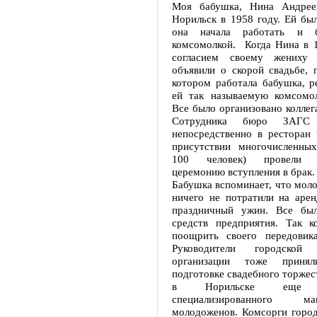
Моя бабушка, Нина Андреев
Норильск в 1958 году. Ей был
она начала работать и б
комсомолкой. Когда Нина в 1
согласием своему жениху
объявили о скорой свадьбе, 
котором работала бабушка, р
ей так называемую комсомол
Все было организовано коллег
Сотрудника бюро ЗАГС
непосредственно в ресторан 
присутствии многочисленных
100 человек) провели т
церемонию вступления в брак.
Бабушка вспоминает, что мол
ничего не потратили на арен
праздничный ужин. Все был
средств предприятия. Так к
поощрить своего передовика
Руководители городской 
организации тоже приня
подготовке свадебного торжест
в Норильске еще
специализированного м
молодоженов. Комсорги город