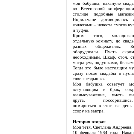
моя бабушка, накануне свадь
во Всесоюзной конференци
столице подобные магази
Норильчане договорились 
коллегами – невеста смогла ку
и туфли.
Кроме того, молодожен
отдельную комнату, до свад
разных общежитиях. К
оборудовали. Пусть скро
необходимым. Шкаф, стол, ст
матрацем, подушками, бельем
Тогда это было настоящим чу
сразу после свадьбы в пусть
свое гнездышко.
Моя бабушка советует мо
вступающим в брак, сохр
взаимоуважение, уметь в
друга, поссорившись, 
помириться в этот же день 
ссору на завтра.
История вторая
Моя тетя, Светлана Андреева,
10 февраля 1984 года. Накан