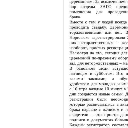
церемониям. За исключением т
пор отделы ЗАГС предос
помещения для проведени
брака.
Вместе с тем у людей всегда
проводить свадьбу. Церемо
торжественными или нет. 
Норильске зарегистрировали 
них неторжественных – все
наоборот, простых регистраци
Несмотря на это, сегодня дл
церемоний по-прежнему обор
зал, для неторжественных – ма
В основном люди вступа
пятницам и субботам. Это н
какими законами, а обус
удобством для молодых и их 
с 10 утра каждые 10 минут в 
дни создаются новые семьи. Д
регистрации были необходи
которые расписывались в акт
брака наравне с женихом и н
свидетели – это просто дан
подписи в документах больше
Каждый регистратор составля