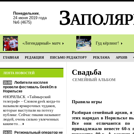
Понедельник
,
24 июня 2019 года
№6 (4675)
«Легендарный» матч
Гуд кёрлинг!
ГЛАВНАЯ
РЕДАКЦИЯ
ПИСЬМО РЕДАКТОРУ
РЕКЛАМА
АРХИВ
Свадьба
ЛЕНТА НОВОСТЕЙ
СЕМЕЙНЫЙ АЛЬБОМ
Любители косплея
15:00
провели фестиваль GeekOn в
Норильске
#НОРИЛЬСК. «Таймырский
Правила игры
телеграф» – Словом geek когда-то
называли ярмарочных чудаков,
которые выступали на потеху
Разбирая семейный архив, я
публике. Сейчас гиками называют
этих нарядах в Норильске в
людей, очень сильно увлеченных
Все они отличаются по 
каким-то…
принадлежало невесте 60-х г
Региональный оператор не
14:10
торжество 90-х. А какими