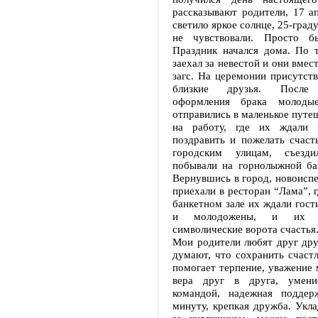
рассказывают родители, 17 а
светило яркое солнце, 25-град
не чувствовали. Просто бы
Праздник начался дома. По 
заехал за невестой и они вмес
загс. На церемонии присутст
близкие друзья. После 
оформления брака молоды
отправились в маленькое путеш
на работу, где их ждали к
поздравить и пожелать счаст
городским улицам, съезд
побывали на горнолыжной баз
Вернувшись в город, новоисп
приехали в ресторан “Лама”, 
банкетном зале их ждали гости
и молодожены, и их д
символические ворота счастья
Мои родители любят друг дру
думают, что сохранить счаст
помогает терпение, уважение 
вера друг в друга, умен
командой, надежная поддер
минуту, крепкая дружба. Укл