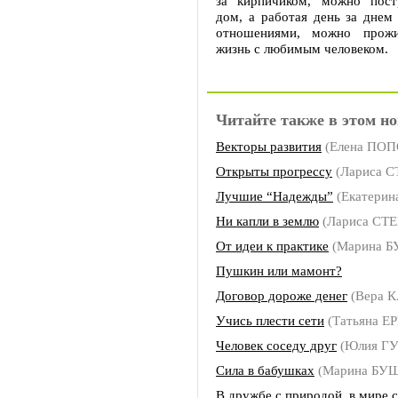
за кирпичиком, можно пост
дом, а работая день за днем
отношениями, можно прожи
жизнь с любимым человеком.
Читайте также в этом но
Векторы развития
(Елена ПОП
Открыты прогрессу
(Лариса 
Лучшие “Надежды”
(Екатери
Ни капли в землю
(Лариса СТ
От идеи к практике
(Марина 
Пушкин или мамонт?
Договор дороже денег
(Вера 
Учись плести сети
(Татьяна 
Человек соседу друг
(Юлия Г
Сила в бабушках
(Марина БУ
В дружбе с природой, в мире 