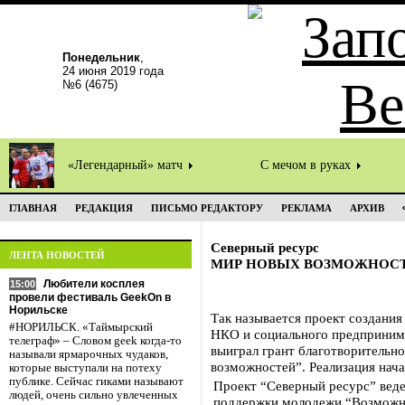
Понедельник
,
24 июня 2019 года
№6 (4675)
«Легендарный» матч
С мечом в руках
ГЛАВНАЯ
РЕДАКЦИЯ
ПИСЬМО РЕДАКТОРУ
РЕКЛАМА
АРХИВ
Северный ресурс
ЛЕНТА НОВОСТЕЙ
МИР НОВЫХ ВОЗМОЖНОС
Любители косплея
15:00
провели фестиваль GeekOn в
Норильске
Так называется проект создания
#НОРИЛЬСК. «Таймырский
НКО и социального предпринима
телеграф» – Словом geek когда-то
выиграл грант благотворитель
называли ярмарочных чудаков,
возможностей”. Реализация нача
которые выступали на потеху
публике. Сейчас гиками называют
Проект “Северный ресурс” вед
людей, очень сильно увлеченных
поддержки молодежи “Возможнос