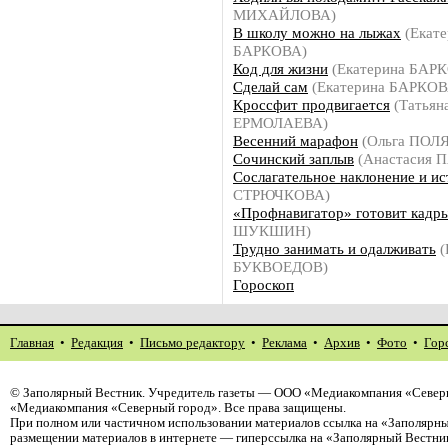
МИХАЙЛОВА)
В школу можно на лыжах
(Екате
БАРКОВА)
Код для жизни
(Екатерина БАР
Сделай сам
(Екатерина БАРКОВ
Кроссфит продвигается
(Татьян
ЕРМОЛАЕВА)
Весенний марафон
(Ольга ПОЛ
Сочинский заплыв
(Анастасия
Сослагательное наклонение и и
СТРЮЧКОВА)
«Профнавигатор» готовит кадр
ШУКШИН)
Трудно занимать и одалживать
(
БУКВОЕДОВ)
Гороскоп
Главная
•
Редакция
•
Письмо редактору
•
Реклама
•
Архив
•
Фото
•
Гор
©
Заполярный Вестник
. Учредитель газеты — ООО «Медиакомпания «Северн
«Медиакомпания «Северный город». Все права защищены.
При полном или частичном использовании материалов ссылка на «Заполярны
размещении материалов в интернете — гиперссылка на «Заполярный Вестник