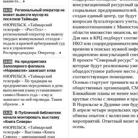
каким-то…
консультационный ресурсный це
социальных предпринимателей. 
Региональный оператор не
14:10
может вывезти мусор из
создан единый центр, где буду
поселков Таймыра
вопросам бухгалтерского учета
#НОРИЛЬСК. «Таймырский
взаимоотношениям с Минюстом 
телеграф» – «РостТех» –
области множество нюансов, ко
региональный оператор по вывозу
Для них в КРЦ подберут соотве
твердых коммунальных отходов –
НКО или соцпредпринимателям 
подало в краевой арбитражный суд
иск к управлению
времени в поисках нужной инфо
Росприроднадзора. Оператор…
подкреплено консультацией спе
В проекте “Северный ресурс” 
На предприятиях
14:05
которые будут реализованы уже 
Заполярного филиала
«Норникеля» зажигают елки
общедоступное рабочее место 
соответствующее помещение.
#НОРИЛЬСК. «Таймырский
телеграф» – По традиции на
Осенью стартуют тренинги на в
предприятиях-передовиках в день
общественных организаций, С
выполнения плана устанавливают
Ближайшие планы не менее мас
символ Нового года – елку и
круглые столы с лекциями и пр
зажигают на ней гирлянды. Таким
В Норильске и Дудинке они буд
образом…
В апреле четыре норильских пр
В Публичной библиотеке
13:25
обмена опытом с коллегами по 
начали монтировать выставку
мероприятий. Ответный визит м
«Книга Севера»
осень.
#НОРИЛЬСК. «Таймырский
телеграф» – Выставка «Книга
Севера» – завершающий этап