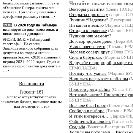
Читайте также в этом ном
большого межмузейного проекта
«Освоение Севера: тысяча лет
Векторы развития
(Елена ПОПО
успеха». Три сотни уникальных
Открыты прогрессу
(Лариса С
артефактов расскажут свои…
Лучшие “Надежды”
(Екатерина
Ни капли в землю
(Лариса СТЕ
В 2020 году на Таймыре
13:05
планируется рост налоговых и
От идеи к практике
(Марина Б
неналоговых доходов
Пушкин или мамонт?
#НОРИЛЬСК. «Таймырский
Договор дороже денег
(Вера К
телеграф» – На сессии
Учись плести сети
(Татьяна ЕР
Законодательного собрания края
Человек соседу друг
(Юлия ГУ
депутаты во втором чтении
Сила в бабушках
(Марина БУШ
приняли бюджет-2020 и плановый
период 2021–2022 годов. Один из
В дружбе с природой, в мире с 
главных приоритетов документа –
ЕРМОЛАЕВА)
…
Потому что умные
(Марина Б
Норильск разрывает шаблоны
(
Все новости
БУШУЕВА)
Простор для дизайна
(Ольга Л
[stream=16]
Нет конфликтов? Проверьте пул
в потоке отсутствуют показы
БУШУЕВА)
рекламных блоков, назначьте показы,
Вначале был Голос
(Валентина 
или отключите поток
Свобода в выборе
(Татьяна ЕР
И этим интересен…
(Лариса Ф
Фабричный аналитик
(Татьяна
Свадьба
(Валеста-Екатерина 
Ходили вы походами… Расскаж