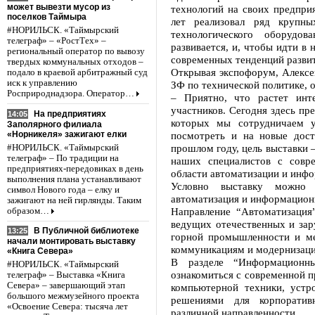
может вывезти мусор из
технологий на своих предприя
поселков Таймыра
лет реализовал ряд крупны
#НОРИЛЬСК. «Таймырский
технологического оборудо
телеграф» – «РостТех» –
развивается, и, чтобы идти в
региональный оператор по вывозу
современных тенденций развит
твердых коммунальных отходов –
Открывая экспофорум, Алексей
подало в краевой арбитражный суд
иск к управлению
ЗФ по технической политике, 
Росприроднадзора. Оператор…
– Приятно, что растет инт
участников. Сегодня здесь пр
На предприятиях
14:05
которых мы сотрудничаем у
Заполярного филиала
«Норникеля» зажигают елки
посмотреть и на новые дос
прошлом году, цель выставки 
#НОРИЛЬСК. «Таймырский
телеграф» – По традиции на
наших специалистов с совр
предприятиях-передовиках в день
области автоматизации и инф
выполнения плана устанавливают
Условно выставку можно 
символ Нового года – елку и
автоматизация и информацион
зажигают на ней гирлянды. Таким
Направление “Автоматизация
образом…
ведущих отечественных и зар
В Публичной библиотеке
13:25
горной промышленности и м
начали монтировать выставку
коммуникациям и модернизаци
«Книга Севера»
В разделе “Информационны
#НОРИЛЬСК. «Таймырский
ознакомиться с современной п
телеграф» – Выставка «Книга
Севера» – завершающий этап
компьютерной техники, устр
большого межмузейного проекта
решениями для корпоратив
«Освоение Севера: тысяча лет
различной направленности.