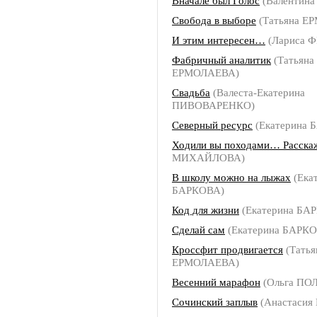
Вначале был Голос
(Валентин
Свобода в выборе
(Татьяна Е
И этим интересен…
(Лариса 
Фабричный аналитик
(Татьяна
ЕРМОЛАЕВА)
Свадьба
(Валеста-Екатерина
ПИВОВАРЕНКО)
Северный ресурс
(Екатерина 
Ходили вы походами… Расска
МИХАЙЛОВА)
В школу можно на лыжах
(Ека
БАРКОВА)
Код для жизни
(Екатерина БА
Сделай сам
(Екатерина БАРК
Кроссфит продвигается
(Татья
ЕРМОЛАЕВА)
Весенний марафон
(Ольга ПО
Сочинский заплыв
(Анастаси