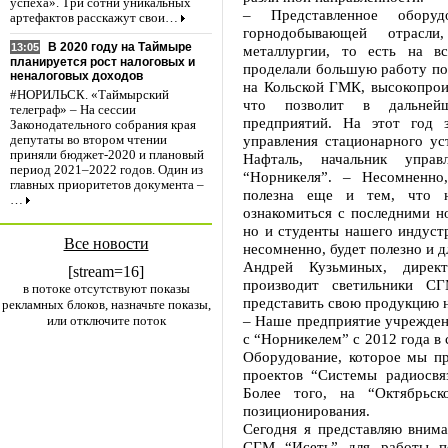
успеха». Три сотни уникальных
– Представленное обору
артефактов расскажут свои…
горнодобывающей отрасли
В 2020 году на Таймыре
13:05
металлургии, то есть на в
планируется рост налоговых и
проделали большую работу по
неналоговых доходов
на Кольской ГМК, высокопрои
#НОРИЛЬСК. «Таймырский
что позволит в дальнейш
телеграф» – На сессии
предприятий. На этот год 
Законодательного собрания края
управления стационарного ус
депутаты во втором чтении
приняли бюджет-2020 и плановый
Нафталь, начальник управ
период 2021–2022 годов. Один из
“Норникеля”. – Несомненно
главных приоритетов документа –
полезна еще и тем, что н
…
ознакомиться с последними но
но и студенты нашего индустр
Все новости
несомненно, будет полезно и дл
Андрей Кузьминых, директ
[stream=16]
производит светильники С
в потоке отсутствуют показы
представить свою продукцию н
рекламных блоков, назначьте показы,
– Наше предприятие учрежден
или отключите поток
с “Норникелем” с 2012 года в
Оборудование, которое мы п
проектов “Системы радиосвя
Более того, на “Октябрьс
позиционирования.
Сегодня я представляю внима
СГМ “Исеть” для работы п