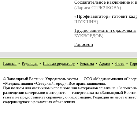
Сослагательное наклонение и 
(Лариса СТРЮЧКОВА)
«Профнавигатор» готовит кад
ШУКШИН)
Трудно занимать и одалживать
БУКВОЕДОВ)
Гороскоп
Главная
•
Редакция
•
Письмо редактору
•
Реклама
•
Архив
•
Фото
•
Гор
©
Заполярный Вестник
. Учредитель газеты — ООО «Медиакомпания «Северн
«Медиакомпания «Северный город». Все права защищены.
При полном или частичном использовании материалов ссылка на «Заполярны
размещении материалов в интернете — гиперссылка на «Заполярный Вестник
газеты не предоставляет справочную информацию. Редакция не несет ответ
содержащуюся в рекламных объявлениях.