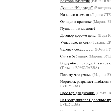
Векторы развития
(Елена ПОП
Лучшие “Надежды”
(Екатери
Ни капли в землю
(Лариса СТ
От идеи к практике
(Марина 
Пушкин или мамонт?
Договор дороже денег
(Вера 
Учись плести сети
(Татьяна 
Человек соседу друг
(Юлия Г
Сила в бабушках
(Марина БУ
В дружбе с природой, в мире 
(Татьяна ЕРМОЛАЕВА)
Потому что умные
(Марина 
Норильск разрывает шаблоны
БУШУЕВА)
Простор для дизайна
(Ольга 
Нет конфликтов? Проверьте пу
БУШУЕВА)