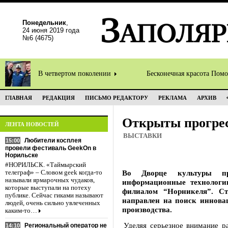
Понедельник
,
24 июня 2019 года
№6 (4675)
В четвертом поколении
Бесконечная красота Пом
ГЛАВНАЯ
РЕДАКЦИЯ
ПИСЬМО РЕДАКТОРУ
РЕКЛАМА
АРХИВ
Открыты прогре
ЛЕНТА НОВОСТЕЙ
ВЫСТАВКИ
Любители косплея
15:00
провели фестиваль GeekOn в
Норильске
#НОРИЛЬСК. «Таймырский
Во Дворце культуры пр
телеграф» – Словом geek когда-то
называли ярмарочных чудаков,
информационные технологи
которые выступали на потеху
филиалом “Норникеля”. С
публике. Сейчас гиками называют
направлен на поиск иннова
людей, очень сильно увлеченных
производства.
каким-то…
Уделяя серьезное внимание 
Региональный оператор не
14:10