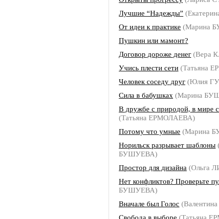
Лучшие “Надежды”
(Екатери
От идеи к практике
(Марина 
Пушкин или мамонт?
Договор дороже денег
(Вера 
Учись плести сети
(Татьяна 
Человек соседу друг
(Юлия Г
Сила в бабушках
(Марина БУ
В дружбе с природой, в мире 
(Татьяна ЕРМОЛАЕВА)
Потому что умные
(Марина 
Норильск разрывает шаблоны
БУШУЕВА)
Простор для дизайна
(Ольга 
Нет конфликтов? Проверьте пу
БУШУЕВА)
Вначале был Голос
(Валентин
Свобода в выборе
(Татьяна Е