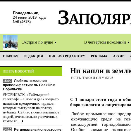
Понедельник
,
24 июня 2019 года
№6 (4675)
Экстрим по душе
В четвертом поколении
ГЛАВНАЯ
РЕДАКЦИЯ
ПИСЬМО РЕДАКТОРУ
РЕКЛАМА
АРХИВ
Ни капли в земл
ЛЕНТА НОВОСТЕЙ
ЕСТЬ ТАКАЯ СЛУЖБА
Любители косплея
15:00
провели фестиваль GeekOn в
Норильске
#НОРИЛЬСК. «Таймырский
С 1 января этого года в об
телеграф» – Словом geek когда-то
называли ярмарочных чудаков,
бюро экологии и лицензиров
которые выступали на потеху
публике. Сейчас гиками называют
Любое промышленное предпри
людей, очень сильно увлеченных
окружающую среду, не гов
каким-то…
металлургией, горнодобыва
Особое внимание экологич
Региональный оператор не
14:10