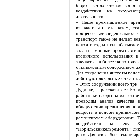
бюро – экологические вопрос
воздействия на окружаю
деятельности.
– Наше промышленное предп
означает, что мы паяем, сва
процессе жизнедеятельност
транспорт также не делает во
целом в год мы вырабатываем
задача – минимизировать эти 
вторичного использования в
закупать наиболее экологичес
с пониженным содержанием же
Для сохранения чистоты водое
действуют локальные очистны
– Этих сооружений всего три:
Дудинке, – рассказывает Бор
работники следят за их техни
проводим анализ качества 
обнаружении превышения нор
веществ в водоем принимаем
ремонтируем оборудование. Та
воздействия на реку 
“Норильскникельремонта” ли
реку. Для этого был смонтир