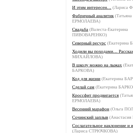
И этим интересен…
(Лариса 
Фабричный аналитик
(Татьяна
ЕРМОЛАЕВА)
Свадьба
(Валеста-Екатерина
ПИВОВАРЕНКО)
Северный ресурс
(Екатерина 
Ходили вы походами… Расска
МИХАЙЛОВА)
В школу можно на лыжах
(Ека
БАРКОВА)
Код для жизни
(Екатерина БА
Сделай сам
(Екатерина БАРК
Кроссфит продвигается
(Татья
ЕРМОЛАЕВА)
Весенний марафон
(Ольга ПО
Сочинский заплыв
(Анастаси
Сослагательное наклонение и 
(Лариса СТРЮЧКОВА)