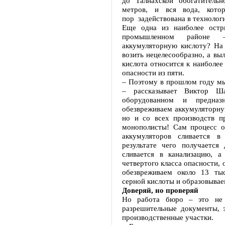
до Талнахской обогатитель
метров, и вся вода, кото
пор задействована в технолог
Еще одна из наиболее остр
промышленном районе –
аккумуляторную кислоту? На
возить нецелесообразно, а выл
кислота относится к наиболее
опасности из пяти.
– Поэтому в прошлом году мы
– рассказывает Виктор Ш
оборудованном и предназ
обезвреживаем аккумуляторную
но и со всех производств п
монополисты! Сам процесс о
аккумуляторов сливается в
результате чего получается
сливается в канализацию, 
четвертого класса опасности, 
обезвреживаем около 13 ты
серной кислоты и образовываем
Доверяй, но проверяй
Но работа бюро – это не 
разрешительные документы, 
производственные участки.