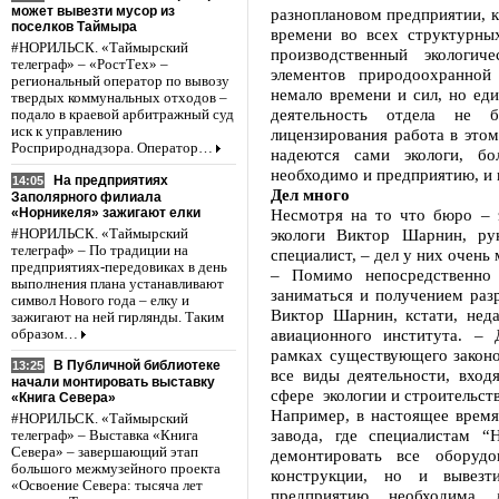
может вывезти мусор из
разноплановом предприятии, к
поселков Таймыра
времени во всех структурны
#НОРИЛЬСК. «Таймырский
производственный экологи
телеграф» – «РостТех» –
элементов природоохранной
региональный оператор по вывозу
немало времени и сил, но ед
твердых коммунальных отходов –
деятельность отдела не 
подало в краевой арбитражный суд
иск к управлению
лицензирования работа в этом
Росприроднадзора. Оператор…
надеются сами экологи, бо
необходимо и предприятию, и 
На предприятиях
14:05
Дел много
Заполярного филиала
«Норникеля» зажигают елки
Несмотря на то что бюро – э
экологи Виктор Шарнин, ру
#НОРИЛЬСК. «Таймырский
телеграф» – По традиции на
специалист, – дел у них очень 
предприятиях-передовиках в день
– Помимо непосредственно 
выполнения плана устанавливают
заниматься и получением раз
символ Нового года – елку и
Виктор Шарнин, кстати, нед
зажигают на ней гирлянды. Таким
авиационного института. –
образом…
рамках существующего законо
В Публичной библиотеке
13:25
все виды деятельности, вход
начали монтировать выставку
сфере экологии и строительств
«Книга Севера»
Например, в настоящее время
#НОРИЛЬСК. «Таймырский
завода, где специалистам “
телеграф» – Выставка «Книга
Севера» – завершающий этап
демонтировать все оборудо
большого межмузейного проекта
конструкции, но и вывез
«Освоение Севера: тысяча лет
предприятию необходима л