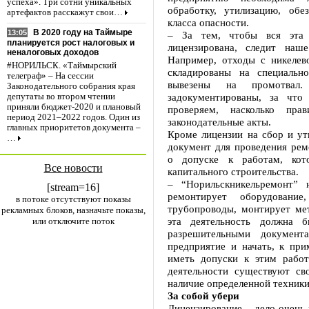
успеха». Три сотни уникальных
обработку, утилизацию, об
артефактов расскажут свои…
класса опасности.
В 2020 году на Таймыре
13:05
– За тем, чтобы вся эта 
планируется рост налоговых и
лицензирована, следит на
неналоговых доходов
Например, отходы с никелев
#НОРИЛЬСК. «Таймырский
складированы на специальн
телеграф» – На сессии
вывезены на промотвал
Законодательного собрания края
задокументированы, за что
депутаты во втором чтении
приняли бюджет-2020 и плановый
проверяем, насколько пра
период 2021–2022 годов. Один из
законодательные акты.
главных приоритетов документа –
Кроме лицензии на сбор и у
…
документ для проведения рем
о допуске к работам, кот
Все новости
капитального строительства.
– “Норильскникельремонт” 
[stream=16]
ремонтирует оборудование
в потоке отсутствуют показы
трубопроводы, монтирует ме
рекламных блоков, назначьте показы,
эта деятельность должна 
или отключите поток
разрешительными докумен
предприятие и начать, к при
иметь допуски к этим рабо
деятельности существуют св
наличие определенной техники
За собой убери
Лицензирование – дело очень 