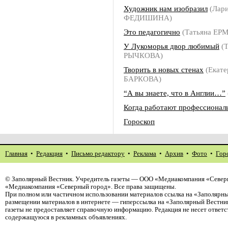
Художник нам изобразил
(Лари
ФЕДИШИНА)
Это педагогично
(Татьяна ЕР
У Лукоморья двор любимый
(Т
РЫЧКОВА)
Творить в новых стенах
(Екате
БАРКОВА)
“А вы знаете, что в Англии…”
Когда работают профессионал
Гороскоп
Главная
•
Редакция
•
Письмо редактору
•
Реклама
•
Архив
•
Фото
•
Гор
©
Заполярный Вестник
. Учредитель газеты — ООО «Медиакомпания «Северн
«Медиакомпания «Северный город». Все права защищены.
При полном или частичном использовании материалов ссылка на «Заполярны
размещении материалов в интернете — гиперссылка на «Заполярный Вестник
газеты не предоставляет справочную информацию. Редакция не несет ответ
содержащуюся в рекламных объявлениях.