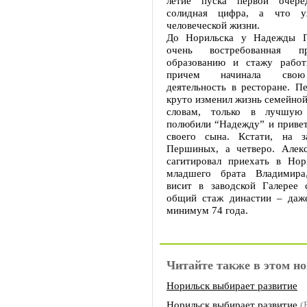
летие пуска первой очере
солидная цифра, а что у
человеческой жизни.
До Норильска у Надежды 
очень востребованная п
образованию и стажу рабо
причем начинала свою
деятельность в ресторане. П
круто изменил жизнь семейной 
словам, только в лучшую
полюбили “Надежду” и привет
своего сына. Кстати, на з
Першиных, а четверо. Алек
сагитировал приехать в Нор
младшего брата Владимира
висит в заводской Галерее 
общий стаж династии – даже
минимум 74 года.
Читайте также в этом но
Норильск выбирает развитие
Норильск выбирает развитие
(