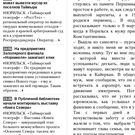
может вывезти мусор из
стерлись из памяти Першины
поселков Таймыра
простои в работе, и, как следс
#НОРИЛЬСК. «Таймырский
выплатой зарплаты, а в 1
телеграф» – «РостТех» –
родился первенец… В под
региональный оператор по вывозу
рассказывают только о 8 март
твердых коммунальных отходов –
когда в Норильск к мужу при
подало в краевой арбитражный суд
иск к управлению
Константиновна.
Росприроднадзора. Оператор…
– Вышла из самолета – пурга
ходят, и никто меня не вст
На предприятиях
14:05
колонны, плачу. Тут ко мне п
Заполярного филиала
«Норникеля» зажигают елки
с которой мы вместе лет
успокаивать: дескать, люди 
#НОРИЛЬСК. «Таймырский
телеграф» – По традиции на
живут хорошо, несмотря на кл
предприятиях-передовиках в день
уехала в Кайеркан. В обще
выполнения плана устанавливают
муж, мне сообщили, что он о
символ Нового года – елку и
встречать в аэропорт, как 
зажигают на ней гирлянды. Таким
движение электричек. По
образом…
рассказывал, что не успел 
В Публичной библиотеке
13:25
аэровокзала, как услышал 
начали монтировать выставку
фамилию и сообщение, что я у
«Книга Севера»
Так с первых дней в Н
#НОРИЛЬСК. «Таймырский
почувствовали заботу о себ
телеграф» – Выставка «Книга
Севера» – завершающий этап
жалели о том, что выбрали “
большого межмузейного проекта
вспоминает глава семьи, он м
«Освоение Севера: тысяча лет
и на другом предприятии.