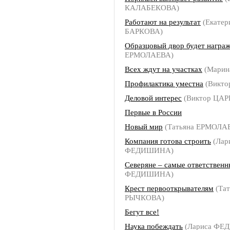
КАЛАБЕКОВА)
Работают на результат
(Екатер
БАРКОВА)
Образцовый двор будет награ
ЕРМОЛАЕВА)
Всех ждут на участках
(Марин
Профилактика уместна
(Викто
Деловой интерес
(Виктор ЦАР
Первые в России
Новый мир
(Татьяна ЕРМОЛА
Компания готова строить
(Лар
ФЕДИШИНА)
Северяне – самые ответственн
ФЕДИШИНА)
Крест первооткрывателям
(Тат
РЫЧКОВА)
Бегут все!
Наука побеждать
(Лариса ФЕ