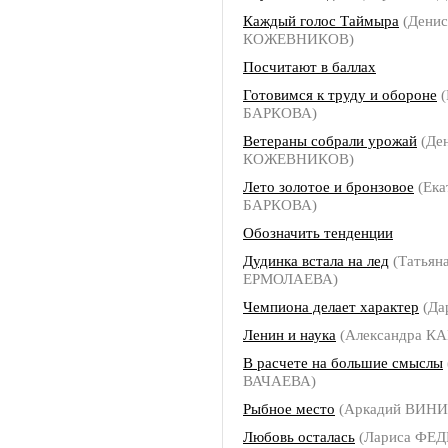
Каждый голос Таймыра
(Денис
КОЖЕВНИКОВ)
Посчитают в баллах
Готовимся к труду и обороне
(
БАРКОВА)
Ветераны собрали урожай
(Де
КОЖЕВНИКОВ)
Лето золотое и бронзовое
(Ека
БАРКОВА)
Обозначить тенденции
Дудинка встала на лед
(Татьян
ЕРМОЛАЕВА)
Чемпиона делает характер
(Да
Ленин и наука
(Александра 
В расчете на большие смыслы
ВАЧАЕВА)
Рыбное место
(Аркадий ВИН
Любовь осталась
(Лариса ФЕ