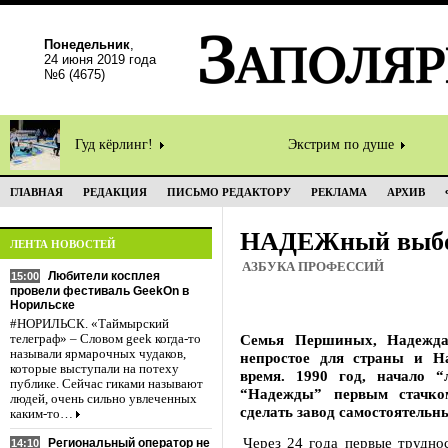
Понедельник
,
24 июня 2019 года
№6 (4675)
Гуд кёрлинг!
Экстрим по душе
ГЛАВНАЯ
РЕДАКЦИЯ
ПИСЬМО РЕДАКТОРУ
РЕКЛАМА
АРХИВ
НАДЕЖный выб
ЛЕНТА НОВОСТЕЙ
АЗБУКА ПРОФЕССИЙ
Любители косплея
15:00
провели фестиваль GeekOn в
Норильске
#НОРИЛЬСК. «Таймырский
Семья Першиных, Надежда
телеграф» – Словом geek когда-то
называли ярмарочных чудаков,
непростое для страны и На
которые выступали на потеху
время. 1990 год, начало “
публике. Сейчас гиками называют
“Надежды” первым стачко
людей, очень сильно увлеченных
сделать завод самостоятельн
каким-то…
Через 24 года первые трудно
Региональный оператор не
14:10