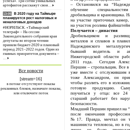
успеха». Три сотни уникальных
– Остановился на “Надежде
артефактов расскажут свои…
обучение специальностям
В 2020 году на Таймыре
13:05
дробильщика и крановщика. Н
планируется рост налоговых и
на участке приточных камер,
неналоговых доходов
на участок розлива файнштейн
#НОРИЛЬСК. «Таймырский
Получается – династия
телеграф» – На сессии
Дробильщиком и разливщ
Законодательного собрания края
металлов и сплавов в плав
депутаты во втором чтении
приняли бюджет-2020 и плановый
Надеждинского металлургич
период 2021–2022 годов. Один из
бывший водитель и авт
главных приоритетов документа –
Нижегородской области раб
…
2011 года. Сегодня Алекс
Першин – стропальщик. Все в 
Все новости
уже вместе с отслужившим 
тоже Александром, он прин
[stream=16]
чтобы разлить его в изложни
в потоке отсутствуют показы
готовую продукцию. Сы
рекламных блоков, назначьте показы,
поучиться у отца: все 24
или отключите поток
старший работает без нару
безопасности.
Младший Першин пришел на “
после окончания профессио
№17. Правда, мечтал он т
машиниста тепловоза, но в го
лицее не было преподав