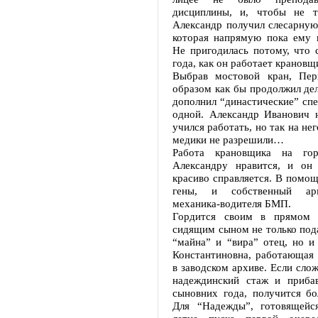
дисциплины, и, чтобы не т
Александр получил слесарную
которая напрямую пока ему н
Не пригодилась потому, что 
года, как он работает крановщ
Выбрав мостовой кран, Пер
образом как бы продолжил де
дополнил “династические” сп
одной. Александр Иванович н
учился работать, но так на нег
медики не разрешили…
Работа крановщика на гор
Александру нравится, и он
красиво справляется. В помощ
гены, и собственный ар
механика-водителя БМП.
Гордится своим в прямом 
сидящим сыном не только по
“майна” и “вира” отец, но и
Константиновна, работающая 
в заводском архиве. Если сло
надеждинский стаж и приба
сыновних года, получится б
Для “Надежды”, готовящейс