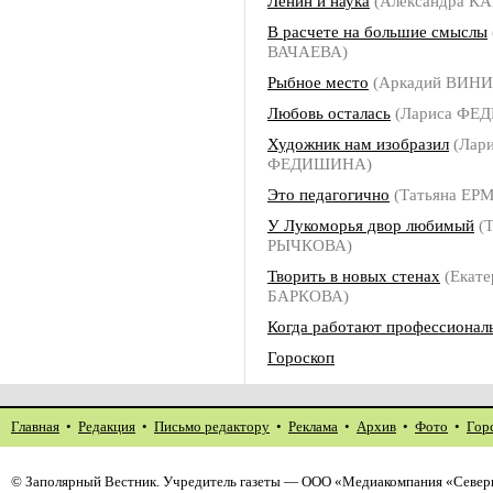
Ленин и наука
(Александра 
В расчете на большие смыслы
ВАЧАЕВА)
Рыбное место
(Аркадий ВИН
Любовь осталась
(Лариса ФЕ
Художник нам изобразил
(Лари
ФЕДИШИНА)
Это педагогично
(Татьяна ЕР
У Лукоморья двор любимый
(Т
РЫЧКОВА)
Творить в новых стенах
(Екате
БАРКОВА)
Когда работают профессионал
Гороскоп
Главная
•
Редакция
•
Письмо редактору
•
Реклама
•
Архив
•
Фото
•
Гор
©
Заполярный Вестник
. Учредитель газеты — ООО «Медиакомпания «Северн