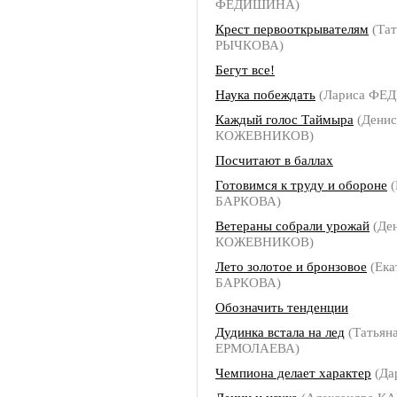
ФЕДИШИНА)
Крест первооткрывателям
(Тат
РЫЧКОВА)
Бегут все!
Наука побеждать
(Лариса ФЕ
Каждый голос Таймыра
(Денис
КОЖЕВНИКОВ)
Посчитают в баллах
Готовимся к труду и обороне
(
БАРКОВА)
Ветераны собрали урожай
(Де
КОЖЕВНИКОВ)
Лето золотое и бронзовое
(Ека
БАРКОВА)
Обозначить тенденции
Дудинка встала на лед
(Татьян
ЕРМОЛАЕВА)
Чемпиона делает характер
(Да