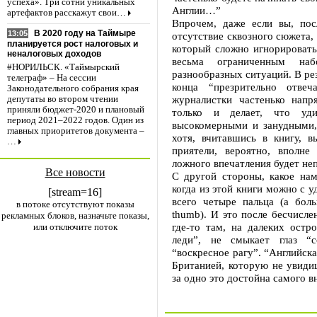
успеха». Три сотни уникальных
Англии…”
артефактов расскажут свои…
Впрочем, даже если вы, пос
В 2020 году на Таймыре
13:05
отсутствие сквозного сюжета,
планируется рост налоговых и
который сложно игнорировать.
неналоговых доходов
весьма ограниченным на
#НОРИЛЬСК. «Таймырский
разнообразных ситуаций. В рез
телеграф» – На сессии
конца “презрительно отве
Законодательного собрания края
журналистки частенько напря
депутаты во втором чтении
приняли бюджет-2020 и плановый
только и делает, что уди
период 2021–2022 годов. Один из
высокомерными и занудными,
главных приоритетов документа –
хотя, вчитавшись в книгу, в
…
приятели, вероятно, вполне
ложного впечатления будет не
Все новости
С другой стороны, какое нам
когда из этой книги можно с у
[stream=16]
всего четыре пальца (а бол
в потоке отсутствуют показы
thumb). И это после бесчисле
рекламных блоков, назначьте показы,
где-то там, на далеких остр
или отключите поток
леди”, не смыкает глаз “с
“воскресное рагу”. “Английск
Британией, которую не увидиш
за одно это достойна самого в