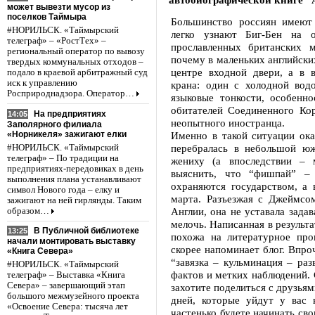
может вывезти мусор из
поселков Таймыра
Большинство россиян имеют 
#НОРИЛЬСК. «Таймырский
легко узнают Биг-Бен на о
телеграф» – «РостТех» –
прославленных британских 
региональный оператор по вывозу
почему в маленьких английски
твердых коммунальных отходов –
центре входной двери, а в
подало в краевой арбитражный суд
иск к управлению
крана: один с холодной вод
Росприроднадзора. Оператор…
языковые тонкости, особенн
обитателей Соединенного Кор
На предприятиях
14:05
неопытного иностранца.
Заполярного филиала
«Норникеля» зажигают елки
Именно в такой ситуации ока
перебралась в небольшой ю
#НОРИЛЬСК. «Таймырский
телеграф» – По традиции на
жениху (а впоследствии – 
предприятиях-передовиках в день
выяснить, что “фишпай” – 
выполнения плана устанавливают
охраняются государством, а 
символ Нового года – елку и
марта. Разъезжая с Джеймс
зажигают на ней гирлянды. Таким
Англии, она не уставала зада
образом…
мелочь. Написанная в результ
В Публичной библиотеке
13:25
похожа на литературное пр
начали монтировать выставку
скорее напоминает блог. Впро
«Книга Севера»
“завязка – кульминация – раз
#НОРИЛЬСК. «Таймырский
фактов и метких наблюдений.
телеграф» – Выставка «Книга
Севера» – завершающий этап
захотите поделиться с друзьям
большого межмузейного проекта
дней, которые уйдут у вас 
«Освоение Севера: тысяча лет
частенько будете начинать сво