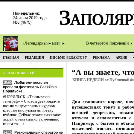
Понедельник
,
24 июня 2019 года
№6 (4675)
«Легендарный» матч
В четвертом поколении
ГЛАВНАЯ
РЕДАКЦИЯ
ПИСЬМО РЕДАКТОРУ
РЕКЛАМА
АРХИВ
“А вы знаете, ч
ЛЕНТА НОВОСТЕЙ
КНИГА НЕДЕЛИ от Публичной биб
Любители косплея
15:00
провели фестиваль GeekOn в
Норильске
#НОРИЛЬСК. «Таймырский
Дни становятся короче, ноч
телеграф» – Словом geek когда-то
называли ярмарочных чудаков,
путешествиях тонут в рабоч
которые выступали на потеху
осенней депрессии, можн
публике. Сейчас гиками называют
отпуска и ознакомиться с
людей, очень сильно увлеченных
Например, с бытом и обыча
каким-то…
читателей взялась познак
Региональный оператор не
14:10
автобиографической книге “