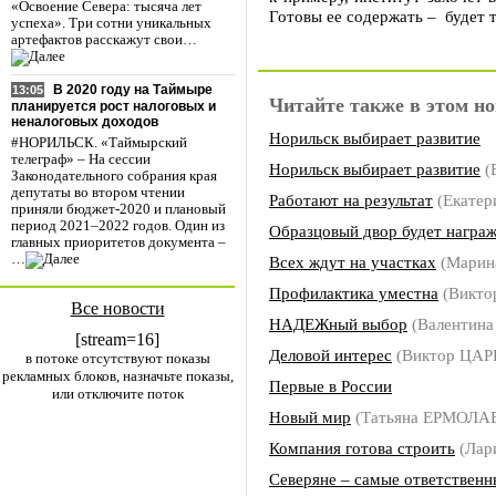
«Освоение Севера: тысяча лет
Готовы ее содержать – будет т
успеха». Три сотни уникальных
артефактов расскажут свои…
В 2020 году на Таймыре
13:05
Читайте также в этом но
планируется рост налоговых и
неналоговых доходов
Норильск выбирает развитие
#НОРИЛЬСК. «Таймырский
телеграф» – На сессии
Норильск выбирает развитие
(
Законодательного собрания края
депутаты во втором чтении
Работают на результат
(Екате
приняли бюджет-2020 и плановый
период 2021–2022 годов. Один из
Образцовый двор будет награ
главных приоритетов документа –
…
Всех ждут на участках
(Марин
Профилактика уместна
(Викто
Все новости
НАДЕЖный выбор
(Валентин
[stream=16]
Деловой интерес
(Виктор ЦАР
в потоке отсутствуют показы
рекламных блоков, назначьте показы,
Первые в России
или отключите поток
Новый мир
(Татьяна ЕРМОЛА
Компания готова строить
(Лар
Северяне – самые ответственн