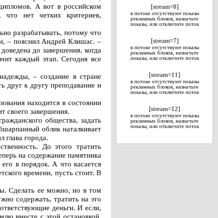
дипломов. А вот в российском
[stream=8]
 что нет четких критериев,
в потоке отсутствуют показы
рекламных блоков, назначьте
показы, или отключите поток
ьно разрабатывать, потому что
и, – пояснил Андрей Клишас. –
[stream=7]
в потоке отсутствуют показы
доведена до завершения, когда
рекламных блоков, назначьте
ачит каждый этап. Сегодня все
показы, или отключите поток
[stream=11]
надежды, – создание в стране
в потоке отсутствуют показы
ть друг к другу преподавание и
рекламных блоков, назначьте
показы, или отключите поток
зования находится в состоянии
[stream=12]
т своего завершения.
в потоке отсутствуют показы
гражданского общества, задать
рекламных блоков, назначьте
показы, или отключите поток
обшарпанный облик наталкивает
л глава города.
твенность. До этого тратить
теперь на содержание памятника
его в порядок. А что касается
тского времени, пусть стоит. В
ы. Сделать ее можно, но в том
ужно содержать, тратить на это
ответствующие деньги. И если,
емлю вместе с этой остановкой.