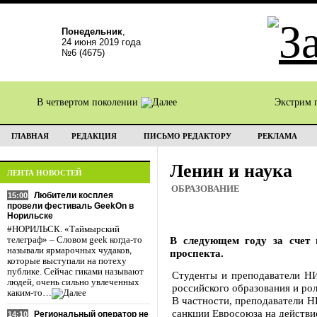
Понедельник
,
24 июня 2019 года
№6 (4675)
В четвертом поколении
Экстрим 
ГЛАВНАЯ
РЕДАКЦИЯ
ПИСЬМО РЕДАКТОРУ
РЕКЛАМА
Ленин и наука
ЛЕНТА НОВОСТЕЙ
ОБРАЗОВАНИЕ
Любители косплея
15:00
провели фестиваль GeekOn в
Норильске
#НОРИЛЬСК. «Таймырский
В следующем году за счет 
телеграф» – Словом geek когда-то
называли ярмарочных чудаков,
проспекта.
которые выступали на потеху
публике. Сейчас гиками называют
Студенты и преподаватели Н
людей, очень сильно увлеченных
российского образования и рол
каким-то…
В частности, преподаватели Н
санкции Евросоюза на действи
Региональный оператор не
14:10