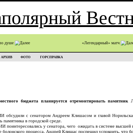
по душе
«Легендарный» матч
АРХИВ
ФОТО
ГОРСПРАВКА
местного бюджета планируется отремонтировать памятник 
ИИ обсудили с сенатором Андреем Клишасом и главой Норильск
ь памятника в городской среде.
ИИ поинтересовались у сенатора, чего ожидать в системе высшей 
е болонского процесса. Андрей Клишас поспешил успокоить, что бо