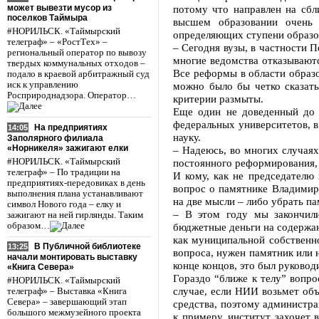
может вывезти мусор из
потому что направлен на сбл
поселков Таймыра
высшем образовании очень 
#НОРИЛЬСК. «Таймырский
определяющих ступени образов
телеграф» – «РостТех» –
– Сегодня вузы, в частности 
региональный оператор по вывозу
многие ведомства отказываютс
твердых коммунальных отходов –
Все реформы в области образо
подало в краевой арбитражный суд
иск к управлению
можно было бы четко сказать
Росприроднадзора. Оператор…
критерии размыты.
Еще один не доведенный до л
федеральных университетов, в
На предприятиях
14:05
науку.
Заполярного филиала
«Норникеля» зажигают елки
– Надеюсь, во многих случаях
#НОРИЛЬСК. «Таймырский
постоянного реформирования, 
телеграф» – По традиции на
И кому, как не председателю
предприятиях-передовиках в день
вопрос о памятнике Владимир
выполнения плана устанавливают
на две мысли – либо убрать па
символ Нового года – елку и
– В этом году мы закончили
зажигают на ней гирлянды. Таким
образом…
бюджетные деньги на содержан
как муниципальной собственно
В Публичной библиотеке
13:25
вопроса, нужен памятник или н
начали монтировать выставку
конце концов, это был руковод
«Книга Севера»
Гораздо “ближе к телу” вопро
#НОРИЛЬСК. «Таймырский
случае, если НИИ возьмет объ
телеграф» – Выставка «Книга
Севера» – завершающий этап
средства, поэтому администра
большого межмузейного проекта
к примеру, институт захочет в