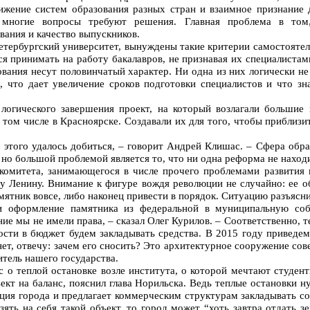
ижение систем образования разных стран и взаимное признание 
многие вопросы требуют решения. Главная проблема в том,
ания и качество выпускников.
Петербургский университет, вынуждены такие критерии самостоятел
я принимать на работу бакалавров, не признавая их специалистам
вания несут половинчатый характер. Ни одна из них логически не 
, что дает увеличение сроков подготовки специалистов и что зн
огического завершения проект, на который возлагали большие 
 том числе в Красноярске. Создавали их для того, чтобы приблизи
 этого удалось добиться, – говорит Андрей Клишас. – Сфера обра
но большой проблемой является то, что ни одна реформа не находи
 комитета, занимающегося в числе прочего проблемами развития 
у Ленину. Внимание к фигуре вождя революции не случайно: ее 
мятник вовсе, либо наконец привести в порядок. Ситуацию разъясни
 оформление памятника из федеральной в муниципальную собс
ие мы не имели права, – сказал Олег Курилов. – Соответственно, 
сти в бюджет будем закладывать средства. В 2015 году приведем 
ет, отвечу: зачем его сносить? Это архитектурное сооружение сове
итель нашего государства.
с о теплой остановке возле института, о которой мечтают студент
ект на баланс, пояснил глава Норильска. Ведь теплые остановки н
ция города и предлагает коммерческим структурам закладывать со
зять на себя такой объект, то город может “хоть завтра отдать з