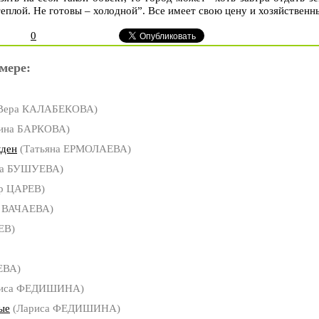
еплой. Не готовы – холодной”. Все имеет свою цену и хозяйственн
0
мере:
Вера КАЛАБЕКОВА)
рина БАРКОВА)
жден
(Татьяна ЕРМОЛАЕВА)
а БУШУЕВА)
р ЦАРЕВ)
а ВАЧАЕВА)
ЕВ)
ЕВА)
иса ФЕДИШИНА)
ые
(Лариса ФЕДИШИНА)