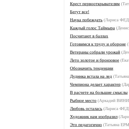
Крест первооткрывателям
(Та
Бегут все!
Наука побеждать
(Лариса ФЕ
Каждый голос Таймыра
(Дени
Посчитают в баллах
Готовимся к труду и обороне
(
Ветераны собрали урожай
(Де
Лето золотое и бронзовое
(Ека
Обозначить тенденции
Дудинка встала на лед
(Татьян
Чемпиона делает характер
(Да
В расчете на большие смыслы
Рыбное место
(Аркадий ВИН
Любовь осталась
(Лариса ФЕ
Художник нам изобразил
(Лар
Это педагогично
(Татьяна ЕР