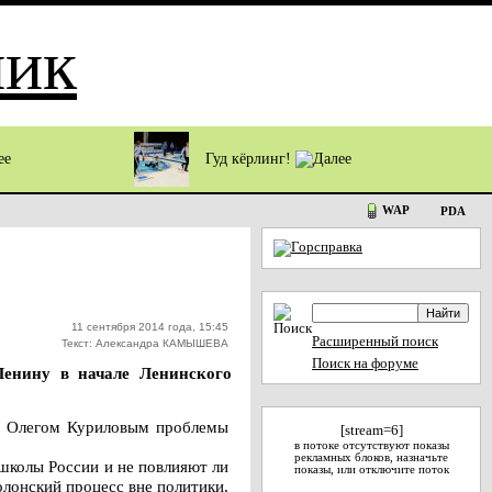
Гуд кёрлинг!
WAP
PDA
11 сентября 2014 года, 15:45
Расширенный поиск
Текст: Александра КАМЫШЕВА
Поиск на форуме
Ленину в начале Ленинского
а Олегом Куриловым проблемы
[stream=6]
в потоке отсутствуют показы
рекламных блоков, назначьте
школы России и не повлияют ли
показы, или отключите поток
лонский процесс вне политики,