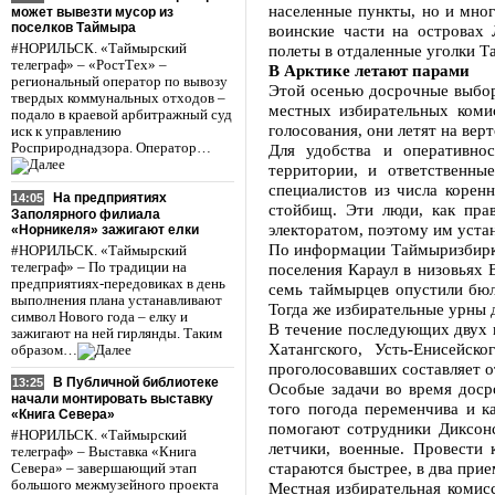
населенные пункты, но и мно
может вывезти мусор из
поселков Таймыра
воинские части на островах
#НОРИЛЬСК. «Таймырский
полеты в отдаленные уголки Та
телеграф» – «РостТех» –
В Арктике летают парами
региональный оператор по вывозу
Этой осенью досрочные выбор
твердых коммунальных отходов –
местных избирательных коми
подало в краевой арбитражный суд
голосования, они летят на вер
иск к управлению
Росприроднадзора. Оператор…
Для удобства и оперативно
территории, и ответственны
специалистов из числа корен
На предприятиях
14:05
стойбищ. Эти люди, как пра
Заполярного филиала
электоратом, поэтому им уста
«Норникеля» зажигают елки
По информации Таймыризбирко
#НОРИЛЬСК. «Таймырский
телеграф» – По традиции на
поселения Караул в низовьях 
предприятиях-передовиках в день
семь таймырцев опустили бюл
выполнения плана устанавливают
Тогда же избирательные урны 
символ Нового года – елку и
В течение последующих двух н
зажигают на ней гирлянды. Таким
Хатангского, Усть-Енисейск
образом…
проголосовавших составляет о
В Публичной библиотеке
13:25
Особые задачи во время доср
начали монтировать выставку
того погода переменчива и к
«Книга Севера»
помогают сотрудники Диксон
#НОРИЛЬСК. «Таймырский
летчики, военные. Провести
телеграф» – Выставка «Книга
стараются быстрее, в два прие
Севера» – завершающий этап
большого межмузейного проекта
Местная избирательная комисс