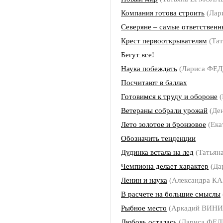
Компания готова строить
(Лар
Северяне – самые ответственн
Крест первооткрывателям
(Та
Бегут все!
Наука побеждать
(Лариса ФЕ
Посчитают в баллах
Готовимся к труду и обороне
(
Ветераны собрали урожай
(Де
Лето золотое и бронзовое
(Ека
Обозначить тенденции
Дудинка встала на лед
(Татьян
Чемпиона делает характер
(Да
Ленин и наука
(Александра 
В расчете на большие смыслы
Рыбное место
(Аркадий ВИН
Любовь осталась
(Лариса ФЕ