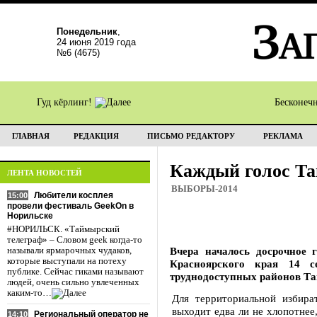
Понедельник
,
24 июня 2019 года
№6 (4675)
Гуд кёрлинг!
Бесконеч
ГЛАВНАЯ
РЕДАКЦИЯ
ПИСЬМО РЕДАКТОРУ
РЕКЛАМА
Каждый голос Т
ЛЕНТА НОВОСТЕЙ
ВЫБОРЫ-2014
Любители косплея
15:00
провели фестиваль GeekOn в
Норильске
#НОРИЛЬСК. «Таймырский
телеграф» – Словом geek когда-то
Вчера началось досрочное 
называли ярмарочных чудаков,
которые выступали на потеху
Красноярского края 14 с
публике. Сейчас гиками называют
труднодоступных районов Т
людей, очень сильно увлеченных
каким-то…
Для территориальной избира
выходит едва ли не хлопотнее
Региональный оператор не
14:10