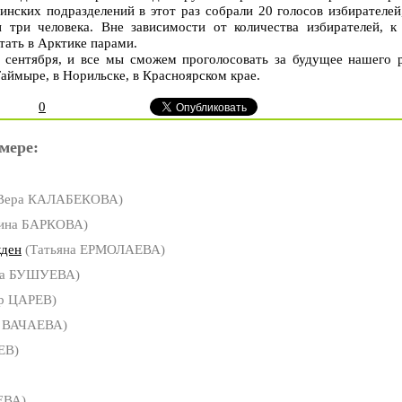
инских подразделений в этот раз собрали 20 голосов избирателе
 три человека. Вне зависимости от количества избирателей, к
етать в Арктике парами.
 сентября, и все мы сможем проголосовать за будущее нашего р
Таймыре, в Норильске, в Красноярском крае.
0
мере:
Вера КАЛАБЕКОВА)
рина БАРКОВА)
жден
(Татьяна ЕРМОЛАЕВА)
а БУШУЕВА)
р ЦАРЕВ)
а ВАЧАЕВА)
ЕВ)
ЕВА)