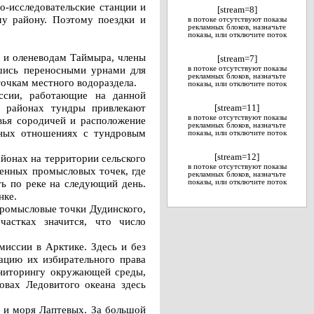
о-исследовательские станции и
[stream=8]
му району. Поэтому поездки и
в потоке отсутствуют показы
рекламных блоков, назначьте
показы, или отключите поток
м и оленеводам Таймыра, члены
[stream=7]
шись переносными урнами для
в потоке отсутствуют показы
рекламных блоков, назначьте
точкам местного водораздела.
показы, или отключите поток
ссии, работающие на данной
х районах тундры привлекают
[stream=11]
в потоке отсутствуют показы
вья сородичей и расположение
рекламных блоков, назначьте
нных отношениях с тундровым
показы, или отключите поток
йонах на территории сельского
[stream=12]
в потоке отсутствуют показы
ленных промысловых точек, где
рекламных блоков, назначьте
ть по реке на следующий день.
показы, или отключите поток
нке.
промысловые точки Дудинского,
частках значится, что число
миссии в Арктике. Здесь и без
ацию их избирательного права
ониторингу окружающей среды,
овах Ледовитого океана здесь
я и моря Лаптевых. За большой