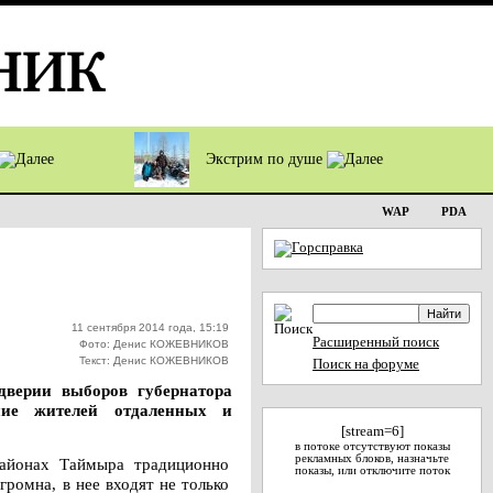
Экстрим по душе
WAP
PDA
11 сентября 2014 года, 15:19
Расширенный поиск
Фото: Денис КОЖЕВНИКОВ
Текст: Денис КОЖЕВНИКОВ
Поиск на форуме
дверии выборов губернатора
ние жителей отдаленных и
[stream=6]
в потоке отсутствуют показы
рекламных блоков, назначьте
районах Таймыра традиционно
показы, или отключите поток
ромна, в нее входят не только