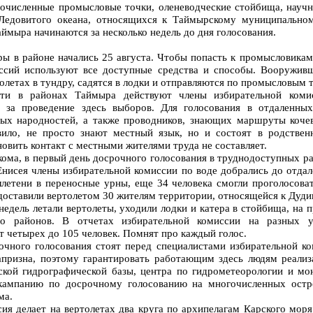
гочисленные промысловые точки, оленеводческие стойбища, научн
 Ледовитого океана, относящихся к Таймырскому муниципально
ймыра начинаются за несколько недель до дня голосования.
ы в районе начались 25 августа. Чтобы попасть к промысловика
ссий используют все доступные средства и способы. Вооружив
толетах в тундру, садятся в лодки и отправляются по промысловым 
сти в районах Таймыра действуют члены избирательной коми
е за проведение здесь выборов. Для голосования в отдаленны
ных народностей, а также проводников, знающих маршруты коче
вило, не просто знают местный язык, но и состоят в родстве
новить контакт с местными жителями труда не составляет.
ма, в первый день досрочного голосования в труднодоступных ра
Енисея члены избирательной комиссии по воде добрались до отда
летени в переносные урны, еще 34 человека смогли проголосова
доставили вертолетом 30 жителям территории, относящейся к Дуди
едель летали вертолеты, уходили лодки и катера в стойбища, на 
ого районов. В отчетах избирательной комиссии на разных у
т четырех до 105 человек. Помнят про каждый голос.
очного голосования стоят перед специалистами избирательной ко
апризна, поэтому гарантировать работающим здесь людям реализ
ской гидрографической базы, центра по гидрометеорологии и м
 кампанию по досрочному голосованию на многочисленных остр
ма.
ия делает на вертолетах два круга по архипелагам Карского мор