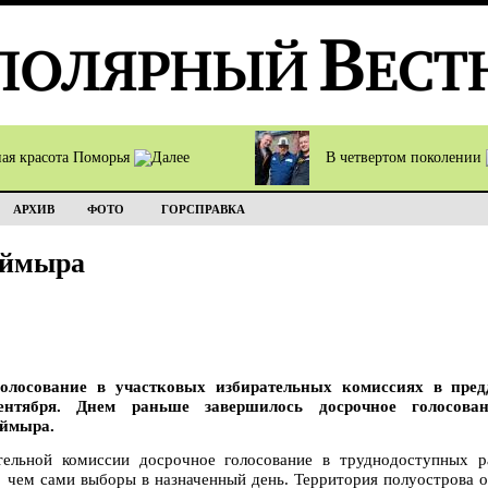
ная красота Поморья
В четвертом поколении
АРХИВ
ФОТО
ГОРСПРАВКА
аймыра
голосование в участковых избирательных комиссиях в пред
ентября. Днем раньше завершилось досрочное голосова
аймыра.
тельной комиссии досрочное голосование в труднодоступных 
, чем сами выборы в назначенный день. Территория полуострова ог