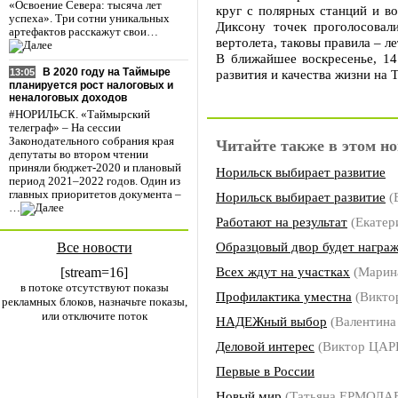
«Освоение Севера: тысяча лет
круг с полярных станций и во
успеха». Три сотни уникальных
Диксону точек проголосовали
артефактов расскажут свои…
вертолета, таковы правила – л
В ближайшее воскресенье, 14
В 2020 году на Таймыре
развития и качества жизни на 
13:05
планируется рост налоговых и
неналоговых доходов
#НОРИЛЬСК. «Таймырский
телеграф» – На сессии
Законодательного собрания края
Читайте также в этом но
депутаты во втором чтении
приняли бюджет-2020 и плановый
Норильск выбирает развитие
период 2021–2022 годов. Один из
главных приоритетов документа –
Норильск выбирает развитие
(
…
Работают на результат
(Екате
Образцовый двор будет награ
Все новости
Всех ждут на участках
(Марин
[stream=16]
в потоке отсутствуют показы
Профилактика уместна
(Викто
рекламных блоков, назначьте показы,
или отключите поток
НАДЕЖный выбор
(Валентин
Деловой интерес
(Виктор ЦАР
Первые в России
Новый мир
(Татьяна ЕРМОЛА