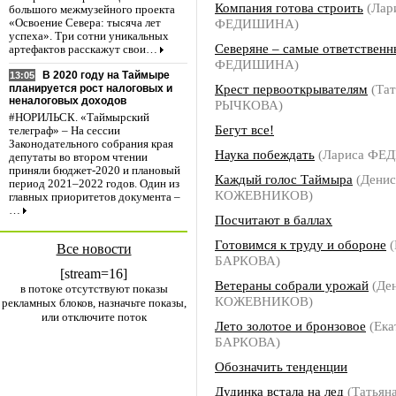
Компания готова строить
(Лар
большого межмузейного проекта
ФЕДИШИНА)
«Освоение Севера: тысяча лет
успеха». Три сотни уникальных
Северяне – самые ответственн
артефактов расскажут свои…
ФЕДИШИНА)
В 2020 году на Таймыре
13:05
Крест первооткрывателям
(Тат
планируется рост налоговых и
неналоговых доходов
РЫЧКОВА)
#НОРИЛЬСК. «Таймырский
Бегут все!
телеграф» – На сессии
Законодательного собрания края
Наука побеждать
(Лариса ФЕ
депутаты во втором чтении
приняли бюджет-2020 и плановый
Каждый голос Таймыра
(Денис
период 2021–2022 годов. Один из
КОЖЕВНИКОВ)
главных приоритетов документа –
…
Посчитают в баллах
Готовимся к труду и обороне
(
Все новости
БАРКОВА)
[stream=16]
Ветераны собрали урожай
(Де
в потоке отсутствуют показы
КОЖЕВНИКОВ)
рекламных блоков, назначьте показы,
или отключите поток
Лето золотое и бронзовое
(Ека
БАРКОВА)
Обозначить тенденции
Дудинка встала на лед
(Татьян