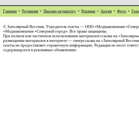
Главная
•
Редакция
•
Письмо редактору
•
Реклама
•
Архив
•
Фото
•
Гор
©
Заполярный Вестник
. Учредитель газеты — ООО «Медиакомпания «Северн
«Медиакомпания «Северный город». Все права защищены.
При полном или частичном использовании материалов ссылка на «Заполярны
размещении материалов в интернете — гиперссылка на «Заполярный Вестник
газеты не предоставляет справочную информацию. Редакция не несет ответ
содержащуюся в рекламных объявлениях.