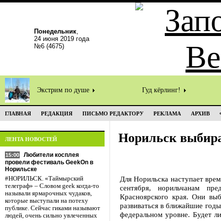
Понедельник
,
24 июня 2019 года
№6 (4675)
Экстрим по душе
Гуд кёрлинг!
ГЛАВНАЯ
РЕДАКЦИЯ
ПИСЬМО РЕДАКТОРУ
РЕКЛАМА
АРХИВ
Норильск выбира
ЛЕНТА НОВОСТЕЙ
Любители косплея
15:00
провели фестиваль GeekOn в
Норильске
Для Норильска наступает врем
#НОРИЛЬСК. «Таймырский
телеграф» – Словом geek когда-то
сентября, норильчанам пре
называли ярмарочных чудаков,
Красноярского края. Они вы
которые выступали на потеху
развиваться в ближайшие годы
публике. Сейчас гиками называют
федеральном уровне. Будет л
людей, очень сильно увлеченных