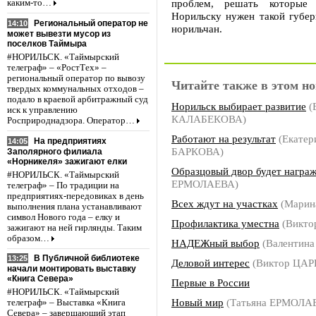
проблем, решать которые 
каким-то…
Норильску нужен такой губер
Региональный оператор не
14:10
норильчан.
может вывезти мусор из
поселков Таймыра
#НОРИЛЬСК. «Таймырский
телеграф» – «РостТех» –
региональный оператор по вывозу
Читайте также в этом но
твердых коммунальных отходов –
подало в краевой арбитражный суд
Норильск выбирает развитие
(
иск к управлению
КАЛАБЕКОВА)
Росприроднадзора. Оператор…
Работают на результат
(Екатер
На предприятиях
14:05
БАРКОВА)
Заполярного филиала
«Норникеля» зажигают елки
Образцовый двор будет награ
#НОРИЛЬСК. «Таймырский
ЕРМОЛАЕВА)
телеграф» – По традиции на
предприятиях-передовиках в день
Всех ждут на участках
(Марин
выполнения плана устанавливают
символ Нового года – елку и
Профилактика уместна
(Викто
зажигают на ней гирлянды. Таким
образом…
НАДЕЖный выбор
(Валентин
В Публичной библиотеке
13:25
Деловой интерес
(Виктор ЦАР
начали монтировать выставку
«Книга Севера»
Первые в России
#НОРИЛЬСК. «Таймырский
Новый мир
(Татьяна ЕРМОЛА
телеграф» – Выставка «Книга
Севера» – завершающий этап