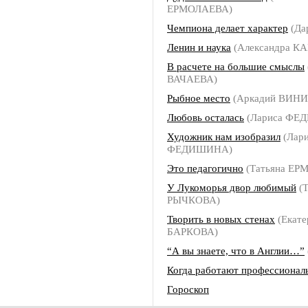
ЕРМОЛАЕВА)
Чемпиона делает характер
(Да
Ленин и наука
(Александра 
В расчете на большие смыслы
ВАЧАЕВА)
Рыбное место
(Аркадий ВИН
Любовь осталась
(Лариса ФЕ
Художник нам изобразил
(Лари
ФЕДИШИНА)
Это педагогично
(Татьяна ЕР
У Лукоморья двор любимый
(Т
РЫЧКОВА)
Творить в новых стенах
(Екате
БАРКОВА)
“А вы знаете, что в Англии…”
Когда работают профессионал
Гороскоп