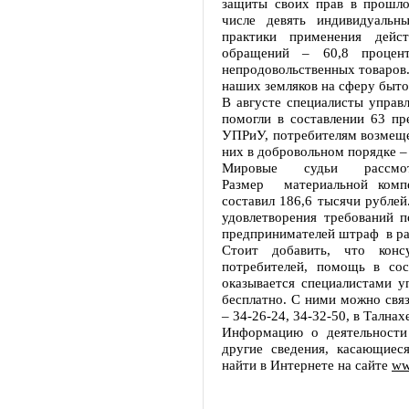
защиты своих прав в прошло
числе девять индивидуальн
практики применения дейст
обращений – 60,8 процен
непродовольственных товаров.
наших земляков на сферу быто
В августе специалисты управл
помогли в составлении 63 пр
УПРиУ, потребителям возмеще
них в добровольном порядке – 
Мировые судьи рассмот
Размер материальной компе
составил 186,6 тысячи рублей
удовлетворения требований п
предпринимателей штраф в ра
Стоит добавить, что конс
потребителей, помощь в сос
оказывается специалистами у
бесплатно. С ними можно связ
– 34-26-24, 34-32-50, в Талнах
Информацию о деятельности
другие сведения, касающиес
найти в Интернете на сайте
ww