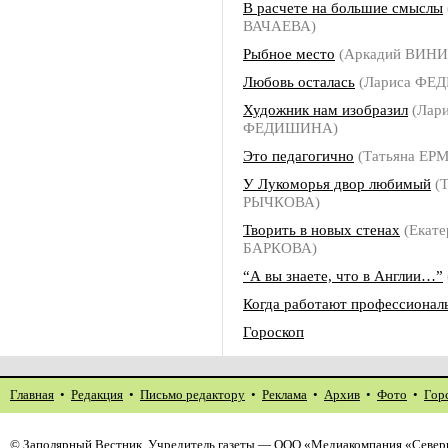
В расчете на большие смыслы
ВАЧАЕВА)
Рыбное место
(Аркадий ВИН
Любовь осталась
(Лариса ФЕ
Художник нам изобразил
(Лари
ФЕДИШИНА)
Это педагогично
(Татьяна ЕР
У Лукоморья двор любимый
(Т
РЫЧКОВА)
Творить в новых стенах
(Екате
БАРКОВА)
“А вы знаете, что в Англии…”
Когда работают профессионал
Гороскоп
Главная
•
Редакция
•
Письмо редактору
•
Реклама
•
Архив
•
Фото
•
Гор
©
Заполярный Вестник
. Учредитель газеты — ООО «Медиакомпания «Северн