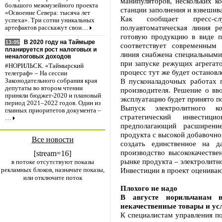
манипуляторов, нескольких ко
большого межмузейного проекта
станции заполнения и взвешив
«Освоение Севера: тысяча лет
Как сообщает пресс-с
успеха». Три сотни уникальных
полуавтоматическая линия ре
артефактов расскажут свои…
готовую продукцию в виде п
В 2020 году на Таймыре
13:05
соответствует современным 
планируется рост налоговых и
линия снабжена специальными
неналоговых доходов
при запуске режущих агрегато
#НОРИЛЬСК. «Таймырский
процесс тут же будет остановл
телеграф» – На сессии
В пусконаладочных работах 
Законодательного собрания края
депутаты во втором чтении
производителя. Решение о в
приняли бюджет-2020 и плановый
эксплуатацию будет принято п
период 2021–2022 годов. Один из
Выпуск электролитного к
главных приоритетов документа –
стратегический инвестиц
…
предполагающий расширени
продукта с высокой добавочно
Все новости
создать единственное на 
производство высококачестве
[stream=16]
рынке продукта – электролитн
в потоке отсутствуют показы
рекламных блоков, назначьте показы,
Инвестиции в проект оцениваю
или отключите поток
Плохого не надо
В августе норильчанам 
некачественные товары и ус
К специалистам управления по