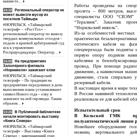
каким-то…
Работы проведены на спецп
Региональный оператор не
14:10
пролета – 800 метров, выс
может вывезти мусор из
специалисты ООО “СВЭМ” п
поселков Таймыра
“Тералинк”. Заказчик пр
#НОРИЛЬСК. «Таймырский
“Норильский никель”.
телеграф» – «РостТех» –
Из-за особенностей местны
региональный оператор по вывозу
практически безальтернативна
твердых коммунальных отходов –
подало в краевой арбитражный суд
оптического кабеля на фа
иск к управлению
спецперехода были подняты 
Росприроднадзора. Оператор…
первую опору подняли нав
кабелями и бензобуксировщ
На предприятиях
14:05
провод. При помощи радиоп
Заполярного филиала
«Норникеля» зажигают елки
движение, а навивочная маши
#НОРИЛЬСК. «Таймырский
движение, стала спирально 
телеграф» – По традиции на
резервный кабели.
предприятиях-передовиках в день
В настоящее время в мире тех
выполнения плана устанавливают
В России навивной технологие
символ Нового года – елку и
реализовала ее для кабелей об
зажигают на ней гирлянды. Таким
образом…
Испытательный срок
В Публичной библиотеке
13:25
В Кольской ГМК прохо
начали монтировать выставку
полуавтоматической линии р
«Книга Севера»
Новейшее оборудование гол
#НОРИЛЬСК. «Таймырский
телеграф» – Выставка «Книга
ножниц вертикального де
Севера» – завершающий этап