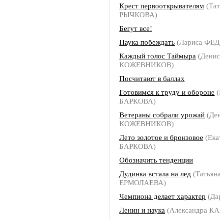
Крест первооткрывателям
(Тат
РЫЧКОВА)
Бегут все!
Наука побеждать
(Лариса ФЕ
Каждый голос Таймыра
(Денис
КОЖЕВНИКОВ)
Посчитают в баллах
Готовимся к труду и обороне
(
БАРКОВА)
Ветераны собрали урожай
(Де
КОЖЕВНИКОВ)
Лето золотое и бронзовое
(Ека
БАРКОВА)
Обозначить тенденции
Дудинка встала на лед
(Татьян
ЕРМОЛАЕВА)
Чемпиона делает характер
(Да
Ленин и наука
(Александра 