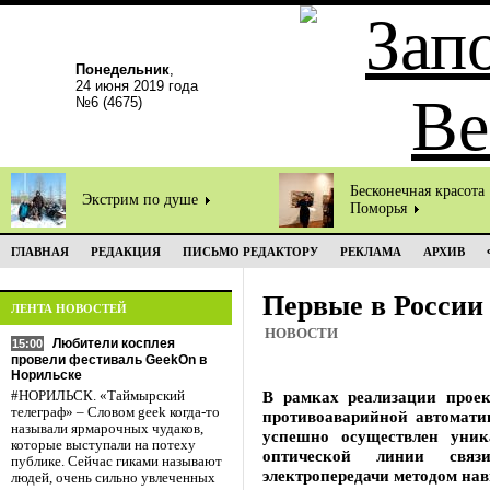
Понедельник
,
24 июня 2019 года
№6 (4675)
Бесконечная красота
Экстрим по душе
Поморья
ГЛАВНАЯ
РЕДАКЦИЯ
ПИСЬМО РЕДАКТОРУ
РЕКЛАМА
АРХИВ
Первые в России
ЛЕНТА НОВОСТЕЙ
НОВОСТИ
Любители косплея
15:00
провели фестиваль GeekOn в
Норильске
В рамках реализации проек
#НОРИЛЬСК. «Таймырский
телеграф» – Словом geek когда-то
противоаварийной автомати
называли ярмарочных чудаков,
успешно осуществлен уник
которые выступали на потеху
оптической линии свя
публике. Сейчас гиками называют
электропередачи методом нав
людей, очень сильно увлеченных