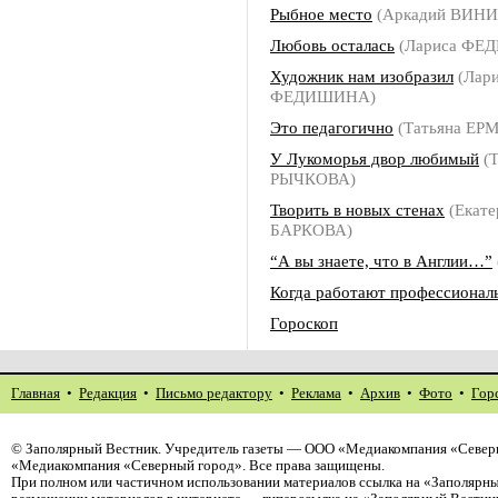
Рыбное место
(Аркадий ВИН
Любовь осталась
(Лариса ФЕ
Художник нам изобразил
(Лари
ФЕДИШИНА)
Это педагогично
(Татьяна ЕР
У Лукоморья двор любимый
(Т
РЫЧКОВА)
Творить в новых стенах
(Екате
БАРКОВА)
“А вы знаете, что в Англии…”
Когда работают профессионал
Гороскоп
Главная
•
Редакция
•
Письмо редактору
•
Реклама
•
Архив
•
Фото
•
Гор
©
Заполярный Вестник
. Учредитель газеты — ООО «Медиакомпания «Северн
«Медиакомпания «Северный город». Все права защищены.
При полном или частичном использовании материалов ссылка на «Заполярны