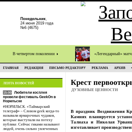
Понедельник
,
24 июня 2019 года
№6 (4675)
В четвертом поколении
«Легендарный» мат
ГЛАВНАЯ
РЕДАКЦИЯ
ПИСЬМО РЕДАКТОРУ
РЕКЛАМА
АРХИВ
Крест первооткр
ЛЕНТА НОВОСТЕЙ
ДУХОВНЫЕ ЦЕННОСТИ
Любители косплея
15:00
провели фестиваль GeekOn в
Норильске
#НОРИЛЬСК. «Таймырский
В праздник Воздвижения Кре
телеграф» – Словом geek когда-то
называли ярмарочных чудаков,
Камнях планируется устано
которые выступали на потеху
Талнаха и Николая Урванц
публике. Сейчас гиками называют
изготавливает производстве
людей, очень сильно увлеченных