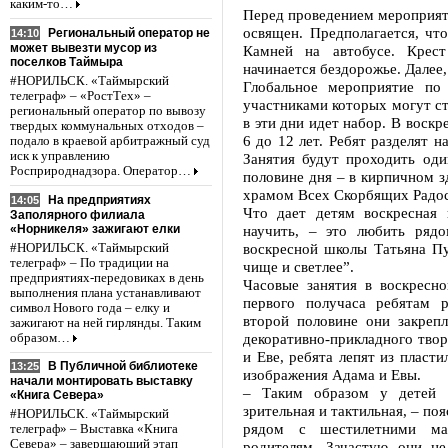
каким-то…
Перед проведением мероприяти
освящен. Предполагается, чт
Региональный оператор не
14:10
может вывезти мусор из
Камней на автобусе. Крест
поселков Таймыра
начинается бездорожье. Далее, 
#НОРИЛЬСК. «Таймырский
Глобальное мероприятие по
телеграф» – «РостТех» –
участниками которых могут ст
региональный оператор по вывозу
в эти дни идет набор. В воск
твердых коммунальных отходов –
6 до 12 лет. Ребят разделят н
подало в краевой арбитражный суд
иск к управлению
Занятия будут проходить оди
Росприроднадзора. Оператор…
половине дня – в кирпичном з
храмом Всех Скорбящих Радос
На предприятиях
14:05
Что дает детям воскресная
Заполярного филиала
«Норникеля» зажигают елки
научить, – это любить ряд
воскресной школы Татьяна Пу
#НОРИЛЬСК. «Таймырский
телеграф» – По традиции на
чище и светлее”.
предприятиях-передовиках в день
Часовые занятия в воскресно
выполнения плана устанавливают
первого получаса ребятам 
символ Нового года – елку и
второй половине они закре
зажигают на ней гирлянды. Таким
декоративно-прикладного твор
образом…
и Еве, ребята лепят из пласт
В Публичной библиотеке
13:25
изображения Адама и Евы.
начали монтировать выставку
– Таким образом у детей р
«Книга Севера»
зрительная и тактильная, – по
#НОРИЛЬСК. «Таймырский
рядом с шестилетними ма
телеграф» – Выставка «Книга
Севера» – завершающий этап
родителям. Зачастую они не