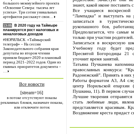
большого межмузейного проекта
знают, какой иконе поставить с
«Освоение Севера: тысяча лет
Все учащиеся воскресной
успеха». Три сотни уникальных
“Лампадка” и выступать на 
артефактов расскажут свои…
записаться в туристичес
В 2020 году на Таймыре
13:05
рукопашного боя, работающ
планируется рост налоговых и
Предполагается, что самые 
неналоговых доходов
только при участии родителей.
#НОРИЛЬСК. «Таймырский
Записаться в воскресную шк
телеграф» – На сессии
Учебному году будет пре
Законодательного собрания края
Пресвятой Богородицы 21 с
депутаты во втором чтении
приняли бюджет-2020 и плановый
уточнит время занятий.
период 2021–2022 годов. Один из
Татьяна Пучканева напомин
главных приоритетов документа –
православных конкурса: “К
…
Радонежский”. Принять в них 
Работы форматом А3, А4 след
Все новости
центр Норильской епархии (
Пушкина, 11). В первом случае
[stream=16]
Лучшие творения отправятся
в потоке отсутствуют показы
стать любимые люди, явлен
рекламных блоков, назначьте показы,
представляется красивым. Кр
или отключите поток
Воздвижение креста придаст 