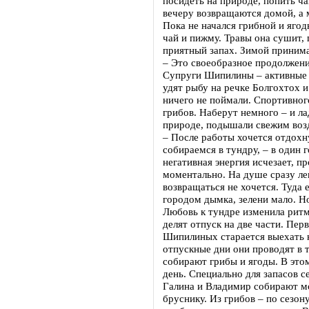
посидеть на природе, попить ча
вечеру возвращаются домой, а 
Пока не начался грибной и ягод
чай и пижму. Травы она сушит, 
приятный запах. Зимой принима
– Это своеобразное продолжение
Супруги Шипилины – активные
удят рыбу на речке Болгохтох и
ничего не поймали. Спортивного
грибов. Наберут немного – и ла
природе, подышали свежим воз
– После работы хочется отдохн
собираемся в тундру, – в один г
негативная энергия исчезает, п
моментально. На душе сразу ле
возвращаться не хочется. Туда 
городом дымка, зелени мало. Н
Любовь к тундре изменила ритм
делят отпуск на две части. Перв
Шипилиных старается выехать к
отпускные дни они проводят в 
собирают грибы и ягоды. В это
день. Специально для запасов 
Галина и Владимир собирают мо
бруснику. Из грибов – по сезон