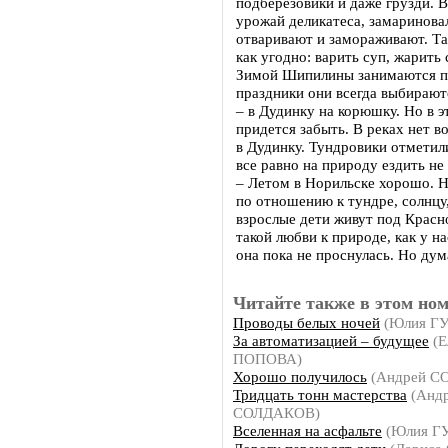
подберезовики и даже грузди. 
урожай деликатеса, замаринова
отваривают и замораживают. Та
как угодно: варить суп, жарить 
Зимой Шипилины занимаются п
праздники они всегда выбирают
– в Дудинку на корюшку. Но в э
придется забыть. В реках нет в
в Дудинку. Тундровики отметили
все равно на природу ездить н
– Летом в Норильске хорошо. 
по отношению к тундре, солнцу,
взрослые дети живут под Красн
такой любви к природе, как у 
она пока не проснулась. Но дум
Читайте также в этом ном
Проводы белых ночей
(Юлия Г
За автоматизацией – будущее
(Е
ПОПОВА)
Хорошо получилось
(Андрей С
Тридцать тонн мастерства
(Анд
СОЛДАКОВ)
Вселенная на асфальте
(Юлия Г