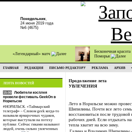
Понедельник
,
24 июня 2019 года
№6 (4675)
Бесконечная красота
«Легендарный» матч
Поморья
ГЛАВНАЯ
РЕДАКЦИЯ
ПИСЬМО РЕДАКТОРУ
РЕКЛАМА
АРХИВ
Продолжение лета
ЛЕНТА НОВОСТЕЙ
УВЛЕЧЕНИЯ
Любители косплея
15:00
провели фестиваль GeekOn в
Норильске
Лето в Норильске можно провес
#НОРИЛЬСК. «Таймырский
Шипилины. Почти все лето семь
телеграф» – Словом geek когда-то
восстановиться после трудовой 
называли ярмарочных чудаков,
рабочих дней. Если отдыхать на
которые выступали на потеху
публике. Сейчас гиками называют
тепла хватит на всю зиму.
людей, очень сильно увлеченных
Галина и Владимир Шипилины –