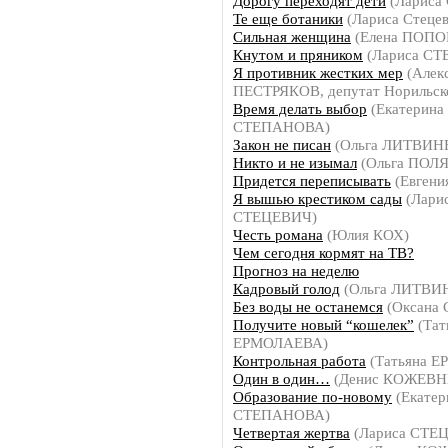
Дорогу переходят дети
(Лариса
Те еще ботаники
(Лариса Стецев
Сильная женщина
(Елена ПОПО
Кнутом и пряником
(Лариса СТ
Я противник жестких мер
(Алек
ПЕСТРЯКОВ, депутат Норильско
Время делать выбор
(Екатерина
СТЕПАНОВА)
Закон не писан
(Ольга ЛИТВИН
Никто и не изымал
(Ольга ПОЛ
Придется переписывать
(Евген
Я вышью крестиком сады
(Лари
СТЕЦЕВИЧ)
Честь романа
(Юлия КОХ)
Чем сегодня кормят на ТВ?
Прогноз на неделю
Кадровый голод
(Ольга ЛИТВИ
Без воды не останемся
(Оксана
Получите новый “кошелек”
(Тат
ЕРМОЛАЕВА)
Контрольная работа
(Татьяна 
Один в один…
(Денис КОЖЕВ
Образование по-новому
(Екатер
СТЕПАНОВА)
Четвертая жертва
(Лариса СТЕ