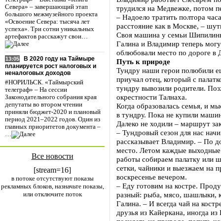
Севера» – завершающий этап
трудился на Медвежке, потом п
большого межмузейного проекта
– Надоело тратить полтора часа
«Освоение Севера: тысяча лет
расстояние как в Москве, – шут
успеха». Три сотни уникальных
Своя машина у семьи Шипилины
артефактов расскажут свои…
Галина и Владимир теперь могут
облюбовали место по дороге в 
В 2020 году на Таймыре
13:05
Путь к природе
планируется рост налоговых и
Тундру наши герои полюбили ещ
неналоговых доходов
приучал отец, который с палатк
#НОРИЛЬСК. «Таймырский
тундру вывозили родители. Поз
телеграф» – На сессии
окрестности Талнаха.
Законодательного собрания края
депутаты во втором чтении
Когда образовалась семья, и мы
приняли бюджет-2020 и плановый
в тундру. Пока не купили маши
период 2021–2022 годов. Один из
Далеко не ходили – маршрут за
главных приоритетов документа –
– Тундровый сезон для нас начин
…
рассказывает Владимир. – По до
место. Летом каждые выходные
Все новости
работы собираем палатку или ш
сетки, чайники и выезжаем на 
[stream=16]
воскресенье вечером.
в потоке отсутствуют показы
– Еду готовим на костре. Прод
рекламных блоков, назначьте показы,
или отключите поток
разный: рыба, мясо, шашлыки, 
Галина. – И всегда чай на кост
друзья из Кайеркана, иногда из