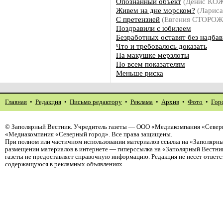
Опознанный объект
(Денис КО
Живем на дне морском?
(Ларис
С претензией
(Евгения СТОРО
Поздравили с юбилеем
Безработных оставят без надбав
Что и требовалось доказать
На макушке мерзлоты
По всем показателям
Меньше риска
Главная
•
Редакция
•
Письмо редактору
•
Реклама
•
Архив
•
Фото
•
Гор
©
Заполярный Вестник
. Учредитель газеты — ООО «Медиакомпания «Северн
«Медиакомпания «Северный город». Все права защищены.
При полном или частичном использовании материалов ссылка на «Заполярны
размещении материалов в интернете — гиперссылка на «Заполярный Вестник
газеты не предоставляет справочную информацию. Редакция не несет ответ
содержащуюся в рекламных объявлениях.