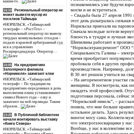
каким-то…
познакомились уже будучи взро
могли и не встретиться.
Региональный оператор не
14:10
может вывезти мусор из
– Свадьба была 27 апреля 1991 
поселков Таймыра
этот день разыгралась сильная п
#НОРИЛЬСК. «Таймырский
Норильска приехали на паровоз
телеграф» – «РостТех» –
Сначала молодые хотели вернут
региональный оператор по вывозу
близость к тундре и лучшая эко
твердых коммунальных отходов –
Шипилины работают в произво
подало в краевой арбитражный суд
иск к управлению
“Норильсктрансремонт” ООО “
Росприроднадзора. Оператор…
Специальность Галины – электр
время приобретает популярност
пробовала себя в других профес
На предприятиях
14:05
производством. Например, долго
Заполярного филиала
«Норникеля» зажигают елки
В 30 лет решила учиться на св
#НОРИЛЬСК. «Таймырский
– На авторемонтном участке с
телеграф» – По традиции на
женщины. Я посмотрела, как они
предприятиях-передовиках в день
овладеть этой профессией. Отуч
выполнения плана устанавливают
подготовки персонала, сейчас 
символ Нового года – елку и
“Норильский никель”, – рассказ
зажигают на ней гирлянды. Таким
образом…
поняла, что мне больше нравит
остальное делать. Здесь резуль
В Публичной библиотеке
13:25
многое могу сама. Коллеги-муж
начали монтировать выставку
что электрогазосварщики у нас
«Книга Севера»
Вообще, у нас в коллективе все
#НОРИЛЬСК. «Таймырский
Владимир работает слесарем по
телеграф» – Выставка «Книга