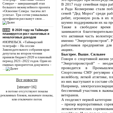
Севера» – завершающий этап
В 2017 году семейная пара р
большого межмузейного проекта
и Рада Козмеренко стали по
«Освоение Севера: тысяча лет
семей “Дед Мороз” среди раб
успеха». Три сотни уникальных
ребят, огромную роль в их п
артефактов расскажут свои…
шумно поддерживали их на про
Также в свободное время
В 2020 году на Таймыре
13:05
занимаются благотворительно
планируется рост налоговых и
что активная часть волонтер
неналоговых доходов
именно “Энергопромстроя”. Ре
#НОРИЛЬСК. «Таймырский
работников предприятия для
телеграф» – На сессии
акциях.
Законодательного собрания края
депутаты во втором чтении
Быстрее. Выше. Сильнее
приняли бюджет-2020 и плановый
Говоря о спортивной жизни уп
период 2021–2022 годов. Один из
“Энергопромстрой” – неодн
главных приоритетов документа –
проводится в Промышленн
…
Спортсмены СМУ регулярно з
волейболу, легкой атлетике, 
Все новости
из них выступают в составе с
Например, электрогазосварщи
[stream=16]
бессменный участник в лыжных
в потоке отсутствуют показы
ветеранов.
рекламных блоков, назначьте показы,
или отключите поток
А геодезист первой категории
– призер корпоративных сорев
легкоатлетических соревнован