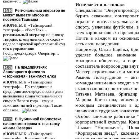
каким-то…
Интеллект и не только
Специалисты “Энергопромстроя
Региональный оператор не
14:10
может вывезти мусор из
бурить скважины, монтироват
поселков Таймыра
играют в интеллектуальные 
#НОРИЛЬСК. «Таймырский
спорту, увлечены футболом, в
телеграф» – «РостТех» –
всех корпоративных соревнова
региональный оператор по вывозу
Почти в каждом из основны
твердых коммунальных отходов –
есть свои передовики.
подало в краевой арбитражный суд
иск к управлению
Например, Ольга Ещенко, бриг
Росприроднадзора. Оператор…
уделяет большое внимание 
молодежи общества, а еще
составитель вопросов для внут
На предприятиях
14:05
Мастер строительных и монт
Заполярного филиала
«Норникеля» зажигают елки
Рамиль Гилязутдинов – акт
#НОРИЛЬСК. «Таймырский
команды неизменно входят в т
телеграф» – По традиции на
скалолазанию и спортивных эс
предприятиях-передовиках в день
Татьяна Матвеева, бригадир
выполнения плана устанавливают
Марина Костыгова, инженер
символ Нового года – елку и
молодым специалистам в ад
зажигают на ней гирлянды. Таким
образом…
новичков в трудовых коллектив
Особое внимание работники 
В Публичной библиотеке
13:25
корпоративной культуры. Кон
начали монтировать выставку
“Лыжня “Норникеля”, “Поля
«Книга Севера»
“Корпорация звезд”, календа
#НОРИЛЬСК. «Таймырский
это проходит при непосредств
телеграф» – Выставка «Книга