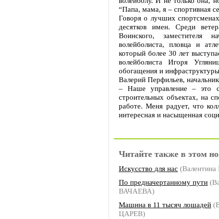
волейболу. И не только она, н
“Папа, мама, я – спортивная с
Говоря о лучших спортсменах
десятков имен. Среди вете
Воинского, заместителя на
волейболиста, пловца и атле
который более 30 лет выступа
волейболиста Игоря Угляни
обогащения и инфраструктуры
Валерий Перфильев, начальни
– Наше управление – это с
строительных объектах, на сп
работе. Меня радует, что кол
интересная и насыщенная соци
Читайте также в этом но
Искусство для нас
(Валентина
По предначертанному пути
(В
ВАЧАЕВА)
Машина в 11 тысяч лошадей
(
ЦАРЕВ)