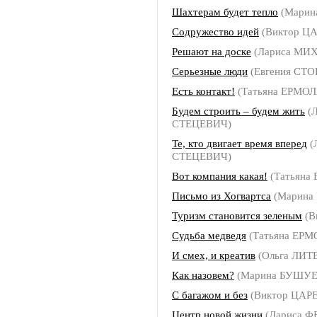
Шахтерам будет тепло
(Марин
Содружество идей
(Виктор Ц
Решают на доске
(Лариса МИ
Серьезные люди
(Евгения СТ
Есть контакт!
(Татьяна ЕРМО
Будем строить – будем жить
(Л
СТЕЦЕВИЧ)
Те, кто двигает время вперед
(
СТЕЦЕВИЧ)
Вот компания какая!
(Татьяна
Письмо из Хогвартса
(Марина
Туризм становится зеленым
(В
Судьба медведя
(Татьяна ЕР
И смех, и креатив
(Ольга ЛИ
Как назовем?
(Марина БУШУЕ
С багажом и без
(Виктор ЦАР
Центр новой жизни
(Лариса 