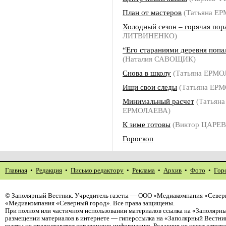
План от мастеров
(Татьяна Е
Холодный сезон – горячая пор
ЛИТВИНЕНКО)
“Его стараниями деревня попал
(Наталия САВОЩИК)
Снова в школу
(Татьяна ЕРМ
Ищи свои следы
(Татьяна ЕР
Минимальный расчет
(Татьяна
ЕРМОЛАЕВА)
К зиме готовы
(Виктор ЦАРЕВ
Гороскоп
Главная
•
Редакция
•
Письмо редактору
•
Реклама
•
Архив
•
Фото
•
Гор
©
Заполярный Вестник
. Учредитель газеты — ООО «Медиакомпания «Северн
«Медиакомпания «Северный город». Все права защищены.
При полном или частичном использовании материалов ссылка на «Заполярны
размещении материалов в интернете — гиперссылка на «Заполярный Вестник