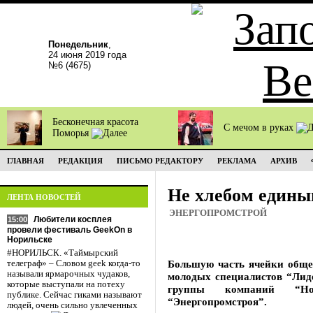
Понедельник
,
24 июня 2019 года
№6 (4675)
Бесконечная красота
С мечом в руках
Поморья
ГЛАВНАЯ
РЕДАКЦИЯ
ПИСЬМО РЕДАКТОРУ
РЕКЛАМА
АРХИВ
Не хлебом един
ЛЕНТА НОВОСТЕЙ
ЭНЕРГОПРОМСТРОЙ
Любители косплея
15:00
провели фестиваль GeekOn в
Норильске
#НОРИЛЬСК. «Таймырский
Большую часть ячейки обще
телеграф» – Словом geek когда-то
называли ярмарочных чудаков,
молодых специалистов “Лид
которые выступали на потеху
группы компаний “Но
публике. Сейчас гиками называют
“Энергопромстроя”.
людей, очень сильно увлеченных