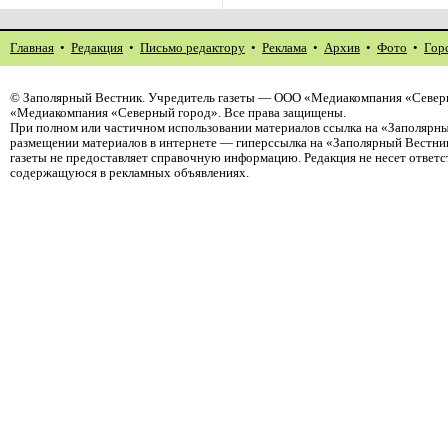
Главная
•
Редакция
•
Письмо редактору
•
Реклама
•
Архив
•
Фото
•
Гор
©
Заполярный Вестник
. Учредитель газеты — ООО «Медиакомпания «Северн
«Медиакомпания «Северный город». Все права защищены.
При полном или частичном использовании материалов ссылка на «Заполярны
размещении материалов в интернете — гиперссылка на «Заполярный Вестник
газеты не предоставляет справочную информацию. Редакция не несет ответ
содержащуюся в рекламных объявлениях.