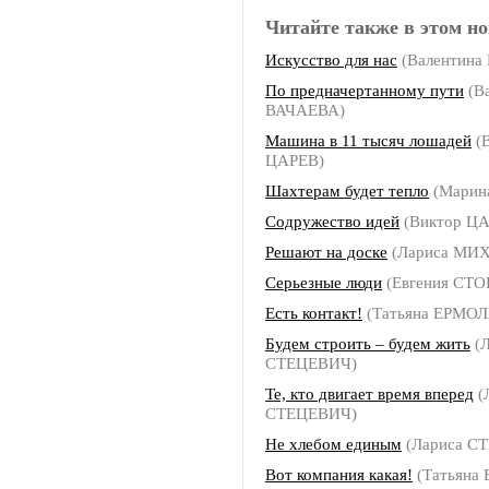
Читайте также в этом но
Искусство для нас
(Валентина
По предначертанному пути
(В
ВАЧАЕВА)
Машина в 11 тысяч лошадей
(
ЦАРЕВ)
Шахтерам будет тепло
(Марин
Содружество идей
(Виктор Ц
Решают на доске
(Лариса МИ
Серьезные люди
(Евгения СТ
Есть контакт!
(Татьяна ЕРМО
Будем строить – будем жить
(Л
СТЕЦЕВИЧ)
Те, кто двигает время вперед
(
СТЕЦЕВИЧ)
Не хлебом единым
(Лариса С
Вот компания какая!
(Татьяна