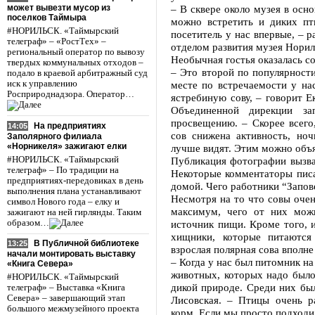
может вывезти мусор из
– В сквере около музея в осн
поселков Таймыра
можно встретить и диких пт
#НОРИЛЬСК. «Таймырский
посетитель у нас впервые, – 
телеграф» – «РостТех» –
отделом развития музея Норил
региональный оператор по вывозу
Необычная гостья оказалась с
твердых коммунальных отходов –
– Это второй по популярност
подало в краевой арбитражный суд
иск к управлению
месте по встречаемости у на
Росприроднадзора. Оператор…
ястребиную сову, – говорит Е
Объединенной дирекции за
просвещению. – Скорее всего,
На предприятиях
14:05
сов снижена активность, но
Заполярного филиала
«Норникеля» зажигают елки
лучше видят. Этим можно объя
#НОРИЛЬСК. «Таймырский
Публикация фотографии вызва
телеграф» – По традиции на
Некоторые комментаторы писал
предприятиях-передовиках в день
домой. Чего работники “Запов
выполнения плана устанавливают
Несмотря на то что совы очен
символ Нового года – елку и
максимум, чего от них можн
зажигают на ней гирлянды. Таким
образом…
источник пищи. Кроме того, 
хищники, которые питаютс
В Публичной библиотеке
13:25
взрослая полярная сова вполне
начали монтировать выставку
– Когда у нас был питомник н
«Книга Севера»
животных, которых надо было
#НОРИЛЬСК. «Таймырский
дикой природе. Среди них был
телеграф» – Выставка «Книга
Севера» – завершающий этап
Лисовская. – Птицы очень р
большого межмузейного проекта
корм. Если мы просто подходи