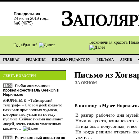
Понедельник
,
24 июня 2019 года
№6 (4675)
Бесконечная красота Пом
Гуд кёрлинг!
ГЛАВНАЯ
РЕДАКЦИЯ
ПИСЬМО РЕДАКТОРУ
РЕКЛАМА
АРХИВ
Письмо из Хогва
ЛЕНТА НОВОСТЕЙ
ЗА ОКНОМ
Любители косплея
15:00
провели фестиваль GeekOn в
Норильске
#НОРИЛЬСК. «Таймырский
В пятницу в Музее Норильск
телеграф» – Словом geek когда-то
называли ярмарочных чудаков,
которые выступали на потеху
В разгар рабочего дня музе
публике. Сейчас гиками называют
Ночи искусств, когда кто-то з
людей, очень сильно увлеченных
Птица была полусонная, и все
каким-то…
Но когда решили открыть окн
улетела.
Региональный оператор не
14:10