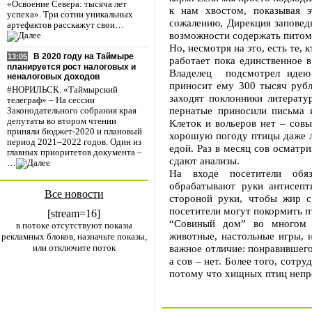
«Освоение Севера: тысяча лет
к нам хвостом, показывая 
успеха». Три сотни уникальных
сожалению, Дирекция заповедн
артефактов расскажут свои…
возможности содержать питом
Но, несмотря на это, есть те,
В 2020 году на Таймыре
13:05
работает пока единственное 
планируется рост налоговых и
Владелец подсмотрел идею
неналоговых доходов
приносит ему 300 тысяч рубл
#НОРИЛЬСК. «Таймырский
заходят поклонники литерату
телеграф» – На сессии
пернатые приносили письма и
Законодательного собрания края
депутаты во втором чтении
Клеток и вольеров нет – сов
приняли бюджет-2020 и плановый
хорошую погоду птицы даже ле
период 2021–2022 годов. Один из
едой. Раз в месяц сов осматр
главных приоритетов документа –
сдают анализы.
…
На входе посетители обя
обрабатывают руки антисепт
Все новости
стороной руки, чтобы жир с
посетители могут покормить 
[stream=16]
“Совиный дом” во многом 
в потоке отсутствуют показы
животные, настольные игры, н
рекламных блоков, назначьте показы,
или отключите поток
важное отличие: понравившего
а сов – нет. Более того, сотру
потому что хищных птиц непр