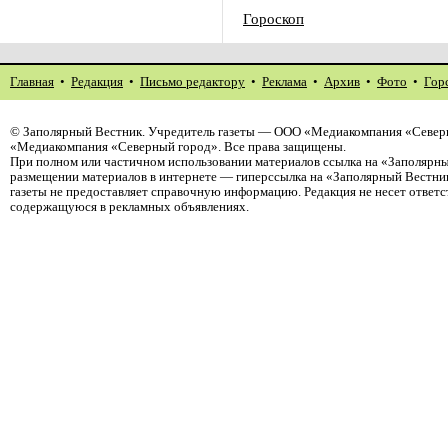
Гороскоп
Главная
•
Редакция
•
Письмо редактору
•
Реклама
•
Архив
•
Фото
•
Гор
©
Заполярный Вестник
. Учредитель газеты — ООО «Медиакомпания «Северн
«Медиакомпания «Северный город». Все права защищены.
При полном или частичном использовании материалов ссылка на «Заполярны
размещении материалов в интернете — гиперссылка на «Заполярный Вестник
газеты не предоставляет справочную информацию. Редакция не несет ответ
содержащуюся в рекламных объявлениях.