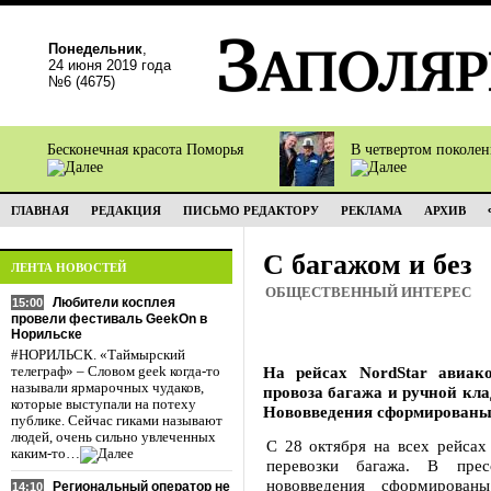
Понедельник
,
24 июня 2019 года
№6 (4675)
Бесконечная красота Поморья
В четвертом поколе
ГЛАВНАЯ
РЕДАКЦИЯ
ПИСЬМО РЕДАКТОРУ
РЕКЛАМА
АРХИВ
С багажом и без
ЛЕНТА НОВОСТЕЙ
ОБЩЕСТВЕННЫЙ ИНТЕРЕС
Любители косплея
15:00
провели фестиваль GeekOn в
Норильске
#НОРИЛЬСК. «Таймырский
На рейсах NordStar авиак
телеграф» – Словом geek когда-то
называли ярмарочных чудаков,
провоза багажа и ручной кла
которые выступали на потеху
Нововведения сформированы
публике. Сейчас гиками называют
людей, очень сильно увлеченных
С 28 октября на всех рейсах 
каким-то…
перевозки багажа. В прес
нововведения сформирова
Региональный оператор не
14:10