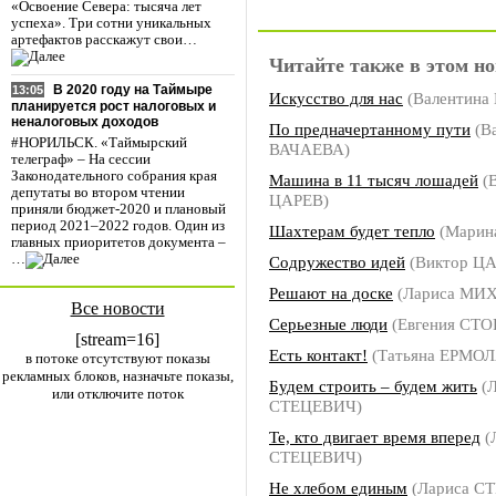
«Освоение Севера: тысяча лет
успеха». Три сотни уникальных
артефактов расскажут свои…
Читайте также в этом но
В 2020 году на Таймыре
13:05
Искусство для нас
(Валентина
планируется рост налоговых и
неналоговых доходов
По предначертанному пути
(В
#НОРИЛЬСК. «Таймырский
ВАЧАЕВА)
телеграф» – На сессии
Законодательного собрания края
Машина в 11 тысяч лошадей
(
депутаты во втором чтении
ЦАРЕВ)
приняли бюджет-2020 и плановый
период 2021–2022 годов. Один из
Шахтерам будет тепло
(Марин
главных приоритетов документа –
…
Содружество идей
(Виктор Ц
Решают на доске
(Лариса МИ
Все новости
Серьезные люди
(Евгения СТ
[stream=16]
Есть контакт!
(Татьяна ЕРМО
в потоке отсутствуют показы
рекламных блоков, назначьте показы,
Будем строить – будем жить
(Л
или отключите поток
СТЕЦЕВИЧ)
Те, кто двигает время вперед
(
СТЕЦЕВИЧ)
Не хлебом единым
(Лариса С