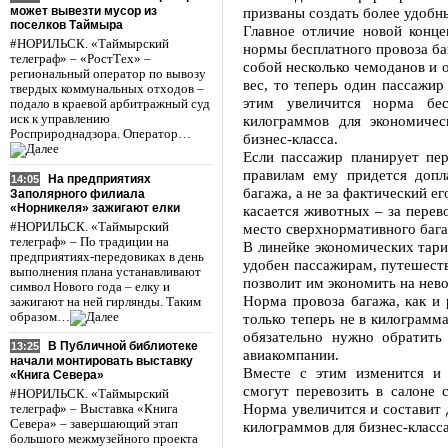
может вывезти мусор из
призваны создать более удобн
поселков Таймыра
Главное отличие новой конц
#НОРИЛЬСК. «Таймырский
нормы бесплатного провоза ба
телеграф» – «РостТех» –
собой несколько чемоданов и
региональный оператор по вывозу
вес, то теперь один пассажир
твердых коммунальных отходов –
этим увеличится норма бе
подало в краевой арбитражный суд
иск к управлению
килограммов для экономиче
Росприроднадзора. Оператор…
бизнес-класса.
Если пассажир планирует пе
правилам ему придется допл
На предприятиях
14:05
багажа, а не за фактический е
Заполярного филиала
«Норникеля» зажигают елки
касается животных – за перев
#НОРИЛЬСК. «Таймырский
место сверхнормативного бага
телеграф» – По традиции на
В линейке экономических тари
предприятиях-передовиках в день
удобен пассажирам, путешест
выполнения плана устанавливают
позволит им экономить на нев
символ Нового года – елку и
Норма провоза багажа, как и 
зажигают на ней гирлянды. Таким
образом…
только теперь не в килограмм
обязательно нужно обратить
В Публичной библиотеке
13:25
авиакомпании.
начали монтировать выставку
Вместе с этим изменится и
«Книга Севера»
смогут перевозить в салоне 
#НОРИЛЬСК. «Таймырский
Норма увеличится и составит 
телеграф» – Выставка «Книга
Севера» – завершающий этап
килограммов для бизнес-класса
большого межмузейного проекта