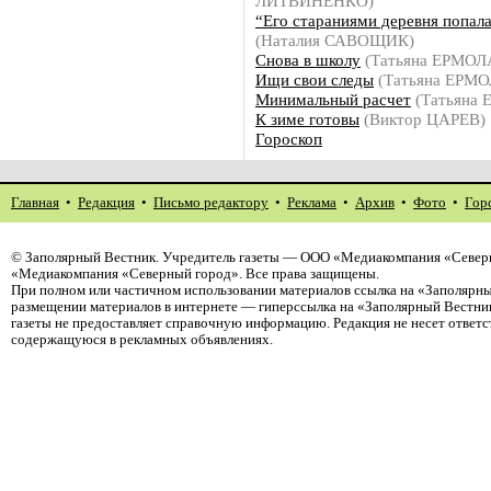
ЛИТВИНЕНКО)
“Его стараниями деревня попала
(Наталия САВОЩИК)
Снова в школу
(Татьяна ЕРМОЛ
Ищи свои следы
(Татьяна ЕРМ
Минимальный расчет
(Татьяна
К зиме готовы
(Виктор ЦАРЕВ)
Гороскоп
Главная
•
Редакция
•
Письмо редактору
•
Реклама
•
Архив
•
Фото
•
Гор
©
Заполярный Вестник
. Учредитель газеты — ООО «Медиакомпания «Северн
«Медиакомпания «Северный город». Все права защищены.
При полном или частичном использовании материалов ссылка на «Заполярны
размещении материалов в интернете — гиперссылка на «Заполярный Вестник
газеты не предоставляет справочную информацию. Редакция не несет ответ
содержащуюся в рекламных объявлениях.