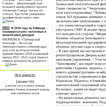
Севера» – завершающий этап
Талнахской обогатительной фаб
большого межмузейного проекта
Также специалисты “Энергопром
«Освоение Севера: тысяча лет
поля хвостохранилища “Лебяжь
успеха». Три сотни уникальных
отвале №3 буровики забивают с
артефактов расскажут свои…
экологическим требованиям, с
– это очень интересный и совр
В 2020 году на Таймыре
13:05
обустроить СМУ. В активе пред
планируется рост налоговых и
что находятся в стороне “Медв
неналоговых доходов
Помимо объектов Заполярного 
#НОРИЛЬСК. «Таймырский
металлургическими предприяти
телеграф» – На сессии
объекты: детские сады и спорт
Законодательного собрания края
депутаты во втором чтении
– В свое время мы построили и 
приняли бюджет-2020 и плановый
реконструировали Дворец культ
период 2021–2022 годов. Один из
начальник управления. – Участ
главных приоритетов документа –
“Заполярник”, все видят искусс
…
работники стадиона, надеюсь, с
нового административно-хозяйс
Все новости
строительстве современного фи
Норильске. Надеюсь, в ближай
[stream=16]
замечательный спортивный объ
в потоке отсутствуют показы
На вопрос, каким он видит буд
рекламных блоков, назначьте показы,
или отключите поток
отвечает просто:
– На капитальных ремонтах мы
подразделениях компании. Под