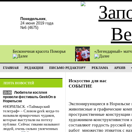
Понедельник
,
24 июня 2019 года
№6 (4675)
Бесконечная красота Поморья
«Легендарный» мат
ГЛАВНАЯ
РЕДАКЦИЯ
ПИСЬМО РЕДАКТОРУ
РЕКЛАМА
АРХИВ
Искусство для нас
ЛЕНТА НОВОСТЕЙ
СОБЫТИЕ
Любители косплея
15:00
провели фестиваль GeekOn в
Норильске
Экспонирующиеся в Норильске н
#НОРИЛЬСК. «Таймырский
живописные и графические комп
телеграф» – Словом geek когда-то
пространственные конструкции 
называли ярмарочных чудаков,
художником-конструктивистом и 
которые выступали на потеху
публике. Сейчас гиками называют
составляют гордость русской ку
людей, очень сильно увлеченных
работ множество этикеток с на