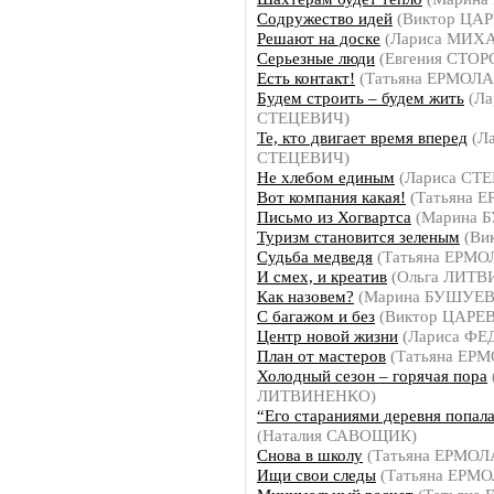
Содружество идей
(Виктор ЦАР
Решают на доске
(Лариса МИХ
Серьезные люди
(Евгения СТО
Есть контакт!
(Татьяна ЕРМОЛ
Будем строить – будем жить
(Ла
СТЕЦЕВИЧ)
Те, кто двигает время вперед
(Ла
СТЕЦЕВИЧ)
Не хлебом единым
(Лариса СТ
Вот компания какая!
(Татьяна 
Письмо из Хогвартса
(Марина 
Туризм становится зеленым
(Ви
Судьба медведя
(Татьяна ЕРМО
И смех, и креатив
(Ольга ЛИТ
Как назовем?
(Марина БУШУЕВ
С багажом и без
(Виктор ЦАРЕВ
Центр новой жизни
(Лариса Ф
План от мастеров
(Татьяна ЕР
Холодный сезон – горячая пора
ЛИТВИНЕНКО)
“Его стараниями деревня попала
(Наталия САВОЩИК)
Снова в школу
(Татьяна ЕРМОЛ
Ищи свои следы
(Татьяна ЕРМ