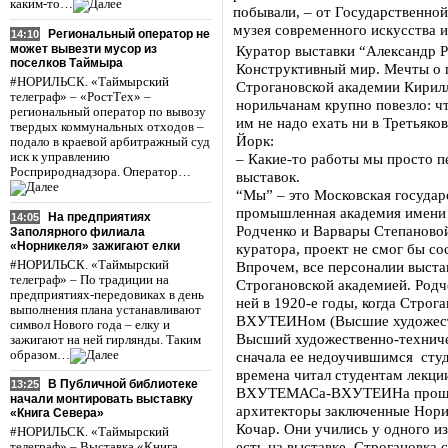
каким-то…
побывали, – от Государственной
музея современного искусства 
Региональный оператор не
14:10
может вывезти мусор из
Куратор выставки “Александр Ро
поселков Таймыра
Конструктивный мир. Мечты о 
#НОРИЛЬСК. «Таймырский
Строгановской академии Кирилл
телеграф» – «РостТех» –
норильчанам крупно повезло: 
региональный оператор по вывозу
им не надо ехать ни в Третьяков
твердых коммунальных отходов –
Йорк:
подало в краевой арбитражный суд
иск к управлению
– Какие-то работы мы просто 
Росприроднадзора. Оператор…
выставок.
“Мы” – это Московская государ
промышленная академия имени 
На предприятиях
14:05
Родченко и Варвары Степановой
Заполярного филиала
«Норникеля» зажигают елки
куратора, проект не смог бы со
#НОРИЛЬСК. «Таймырский
Впрочем, все персоналии выстав
телеграф» – По традиции на
Строгановской академией. Родч
предприятиях-передовиках в день
ней в 1920-е годы, когда Стр
выполнения плана устанавливают
ВХУТЕИНом (Высшие художеств
символ Нового года – елку и
Высший художественно-техниче
зажигают на ней гирлянды. Таким
образом…
сначала ее недоучившимся ст
времена читал студентам лекци
В Публичной библиотеке
13:25
ВХУТЕМАСа-ВХУТЕИНа прошли
начали монтировать выставку
архитекторы заключенные Нори
«Книга Севера»
Кочар. Они учились у одного и
#НОРИЛЬСК. «Таймырский
есть на выставке. Строгановка
телеграф» – Выставка «Книга