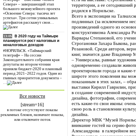
Севера» – завершающий этап
территории, а ее сегодняшний р
большого межмузейного проекта
родился в Норильске.
«Освоение Севера: тысяча лет
Всего в экспозиции на Талнахск
успеха». Три сотни уникальных
подлинных (за исключением нес
артефактов расскажут свои…
произведений одного из осново
конструктивизма Александра Ро
В 2020 году на Таймыре
13:05
Варвары Степановой, его учени
планируется рост налоговых и
Строгановки Захара Быкова, р
неналоговых доходов
Розановой. Среди авторов, верн
#НОРИЛЬСК. «Таймырский
книг, значится даже Владимир 
телеграф» – На сессии
– Универсалы, равные художни
Законодательного собрания края
депутаты во втором чтении
одновременно создавали живоп
приняли бюджет-2020 и плановый
проектировали города и какие-
период 2021–2022 годов. Один из
широте этого поколения вы мож
главных приоритетов документа –
показанным в этих залах, – обр
…
выставки Кирилл Гаврилин, при
в создание современной индуст
Все новости
дизайна, фотографии, современн
есть какие-то свои иконы: очен
[stream=16]
свою роль в становлении культу
в потоке отсутствуют показы
дизайна.
рекламных блоков, назначьте показы,
или отключите поток
Директор МВК “Музей Норильс
внимание гостей на серию фот
Александрова в галерейном вес