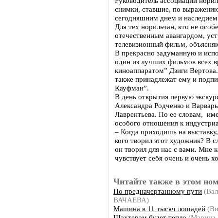
Руководитель ассоциации норил
снимки, ставшие, по выражени
сегодняшним днем и наследием
Для тех норильчан, кто не особ
отечественным авангардом, ус
телевизионный фильм, объясня
В прекрасно задуманную и исп
один из лучших фильмов всех в
киноаппаратом” Дзиги Вертова.
также принадлежат ему и подп
Кауфман”.
В день открытия первую экскур
Александра Родченко и Варвар
Лаврентьева. По ее словам, им
особого отношения к индустриа
– Когда приходишь на выставку, 
кого творил этот художник? В с
он творил для нас с вами. Мне к
чувствует себя очень и очень х
Читайте также в этом ном
По предначертанному пути
(Вал
ВАЧАЕВА)
Машина в 11 тысяч лошадей
(Ви
Шахтерам будет тепло
(Марина