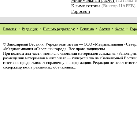
Минимальный расчет
(Татьяна
К зиме готовы
(Виктор ЦАРЕВ)
Гороскоп
Главная
•
Редакция
•
Письмо редактору
•
Реклама
•
Архив
•
Фото
•
Гор
©
Заполярный Вестник
. Учредитель газеты — ООО «Медиакомпания «Северн
«Медиакомпания «Северный город». Все права защищены.
При полном или частичном использовании материалов ссылка на «Заполярны
размещении материалов в интернете — гиперссылка на «Заполярный Вестник
газеты не предоставляет справочную информацию. Редакция не несет ответ
содержащуюся в рекламных объявлениях.