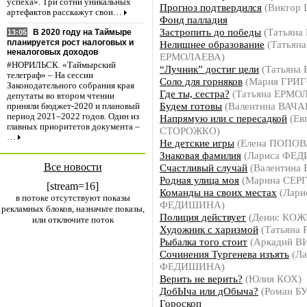
успеха». Три сотни уникальных
Прогноз подтвердился
(Виктор 
артефактов расскажут свои…
Фонд палладия
Застропить до победы
(Татьяна
В 2020 году на Таймыре
13:05
планируется рост налоговых и
Нелишнее образование
(Татьяна
неналоговых доходов
ЕРМОЛАЕВА)
#НОРИЛЬСК. «Таймырский
“Лучник” достиг цели
(Татьяна
телеграф» – На сессии
Соло для горняков
(Мария ГРИ
Законодательного собрания края
Где ты, сестра?
(Татьяна ЕРМО
депутаты во втором чтении
Будем готовы
(Валентина ВАЧА
приняли бюджет-2020 и плановый
период 2021–2022 годов. Один из
Напрямую или с пересадкой
(Ев
главных приоритетов документа –
СТОРОЖКО)
…
Не детские игры
(Елена ПОПОВ
Знаковая фамилия
(Лариса ФЕ
Все новости
Счастливый случай
(Валентина
Родная улица моя
(Марина СЕР
[stream=16]
Команды на своих местах
(Лари
в потоке отсутствуют показы
ФЕДИШИНА)
рекламных блоков, назначьте показы,
Полиция действует
(Денис КО
или отключите поток
Художник с харизмой
(Татьяна
Рыбалка того стоит
(Аркадий 
Сочинения Тургенева изъять
(Ла
ФЕДИШИНА)
Верить не верить?
(Юлия КОХ)
ДобЫча или дОбыча?
(Роман Б
Гороскоп