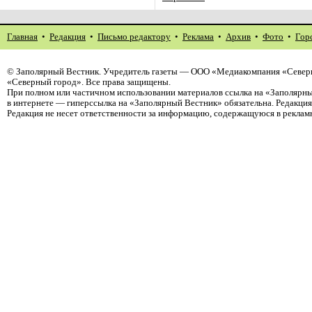
Главная
•
Редакция
•
Письмо редактору
•
Реклама
•
Архив
•
Фото
•
Гор
©
Заполярный Вестник
. Учредитель газеты — ООО «Медиакомпания «Север
«Северный город». Все права защищены.
При полном или частичном использовании материалов ссылка на «Заполярны
в интернете — гиперссылка на «Заполярный Вестник» обязательна. Редакци
Редакция не несет ответственности за информацию, содержащуюся в реклам