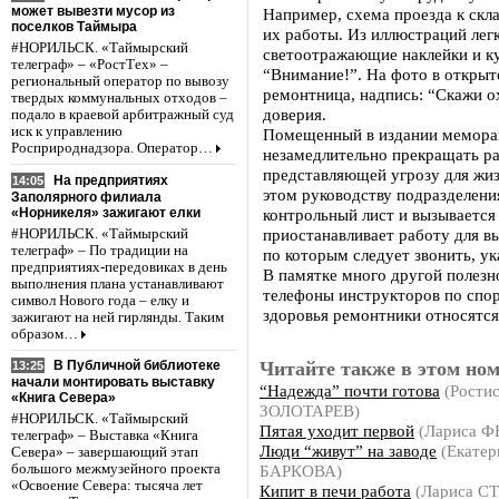
может вывезти мусор из
Например, схема проезда к скл
поселков Таймыра
их работы. Из иллюстраций легк
#НОРИЛЬСК. «Таймырский
светоотражающие наклейки и к
телеграф» – «РостТех» –
“Внимание!”. На фото в откры
региональный оператор по вывозу
ремонтница, надпись: “Скажи о
твердых коммунальных отходов –
доверия.
подало в краевой арбитражный суд
иск к управлению
Помещенный в издании мемора
Росприроднадзора. Оператор…
незамедлительно прекращать ра
представляющей угрозу для жиз
На предприятиях
14:05
этом руководству подразделени
Заполярного филиала
«Норникеля» зажигают елки
контрольный лист и вызывается
приостанавливает работу для в
#НОРИЛЬСК. «Таймырский
телеграф» – По традиции на
по которым следует звонить, ук
предприятиях-передовиках в день
В памятке много другой полез
выполнения плана устанавливают
телефоны инструкторов по спор
символ Нового года – елку и
здоровья ремонтники относятся 
зажигают на ней гирлянды. Таким
образом…
Читайте также в этом ном
В Публичной библиотеке
13:25
начали монтировать выставку
“Надежда” почти готова
(Ростис
«Книга Севера»
ЗОЛОТАРЕВ)
#НОРИЛЬСК. «Таймырский
Пятая уходит первой
(Лариса 
телеграф» – Выставка «Книга
Люди “живут” на заводе
(Екатер
Севера» – завершающий этап
БАРКОВА)
большого межмузейного проекта
«Освоение Севера: тысяча лет
Кипит в печи работа
(Лариса С