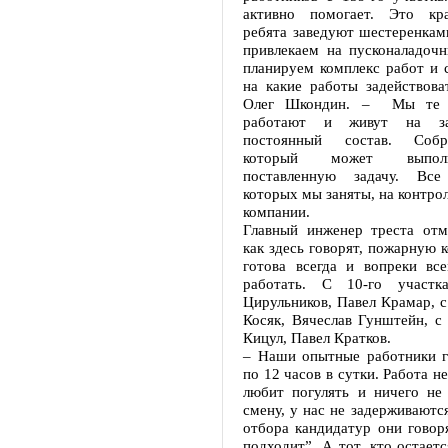
активно помогает. Это кра
ребята заведуют шестеренкам
привлекаем на пусконаладоч
планируем комплекс работ и 
на какие работы задействова
Олег Шкондин. – Мы те л
работают и живут на з
постоянный состав. Собр
который может выпол
поставленную задачу. Вс
которых мы заняты, на контрол
компании.
Главный инженер треста отм
как здесь говорят, пожарную к
готова всегда и вопреки вс
работать. С 10-го участ
Цирульников, Павел Крамар, с
Косяк, Вячеслав Гунштейн, с
Кицул, Павел Кратков.
– Наши опытные работники г
по 12 часов в сутки. Работа не
любит погулять и ничего не 
смену, у нас не задерживаются
отбора кандидатур они говор
подходит”. А тот, кто остаетс