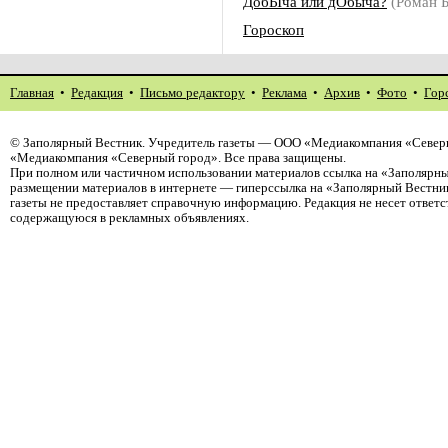
ДобЫча или дОбыча?
(Роман
Гороскоп
Главная
•
Редакция
•
Письмо редактору
•
Реклама
•
Архив
•
Фото
•
Гор
©
Заполярный Вестник
. Учредитель газеты — ООО «Медиакомпания «Северн
«Медиакомпания «Северный город». Все права защищены.
При полном или частичном использовании материалов ссылка на «Заполярны
размещении материалов в интернете — гиперссылка на «Заполярный Вестник
газеты не предоставляет справочную информацию. Редакция не несет ответ
содержащуюся в рекламных объявлениях.