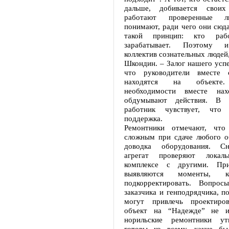
дальше, добивается своих
работают проверенные л
понимают, ради чего они сюд
такой принцип: кто раб
зарабатывает. Поэтому и
коллектив сознательных людей,
Шкондин. – Залог нашего успе
что руководители вместе 
находятся на объект
необходимости вместе нах
обдумывают действия. В 
работник чувствует, что
поддержка.
Ремонтники отмечают, что
сложным при сдаче любого об
доводка оборудования. С
агрегат проверяют локал
комплексе с другими. Пр
выявляются моменты, к
подкорректировать. Вопрос
заказчика и генподрядчика, п
могут привлечь проектиро
объект на “Надежде” не и
норильские ремонтники ут
готовы ко всему, какие б