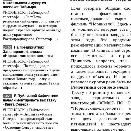
может вывезти мусор из
поселков Таймыра
Если говорить общими сл
#НОРИЛЬСК. «Таймырский
станет флагманом п
телеграф» – «РостТех» –
никельсодержащего сырья
региональный оператор по вывозу
филиале “Норникеля”. Здесь 
твердых коммунальных отходов –
те мощности, которые есть
подало в краевой арбитражный суд
были у никелевого завода, з
иск к управлению
Росприроднадзора. Оператор…
этом году. Это предусмо
реконфигурации металлургиче
На предприятиях
14:05
компании. В капитальной стро
Заполярного филиала
все ремонтные и строит
«Норникеля» зажигают елки
Пришлось непросто, так
#НОРИЛЬСК. «Таймырский
приходилось вносить корректи
телеграф» – По традиции на
предприятиях-передовиках в день
а также выполнять текущие п
выполнения плана устанавливают
на других объектах. И при в
символ Нового года – елку и
переносах сроков речи быть не
зажигают на ней гирлянды. Таким
Ремонтники себя не жалели
образом…
Тресту по ремонту основны
В Публичной библиотеке
13:25
завода строительных м
начали монтировать выставку
конструкций (ЗСМиК) ПО “Н
«Книга Севера»
“Норильскникельремонта” 
#НОРИЛЬСК. «Таймырский
этапа проекта глобального ре
телеграф» – Выставка «Книга
из двух десятков: пят
Севера» – завершающий этап
большого межмузейного проекта
пятнадцатый и шестнадца
«Освоение Севера: тысяча лет
выполнялись одновременно.