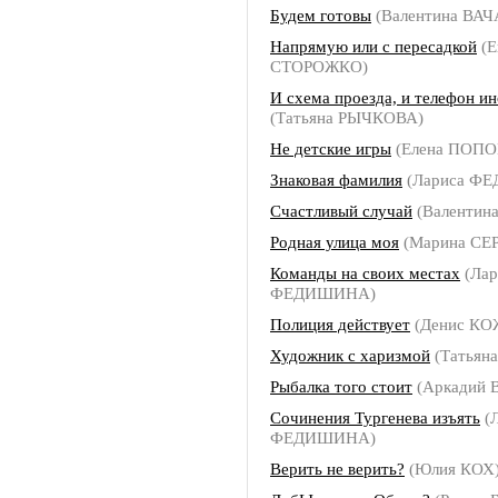
Будем готовы
(Валентина ВА
Напрямую или с пересадкой
(Е
СТОРОЖКО)
И схема проезда, и телефон и
(Татьяна РЫЧКОВА)
Не детские игры
(Елена ПОПО
Знаковая фамилия
(Лариса Ф
Счастливый случай
(Валентин
Родная улица моя
(Марина СЕ
Команды на своих местах
(Лар
ФЕДИШИНА)
Полиция действует
(Денис К
Художник с харизмой
(Татьян
Рыбалка того стоит
(Аркадий
Сочинения Тургенева изъять
(Л
ФЕДИШИНА)
Верить не верить?
(Юлия КОХ