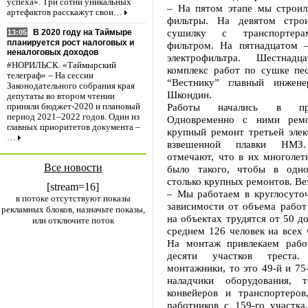
успеха». Три сотни уникальных
– На пятом этапе мы строил
артефактов расскажут свои…
фильтры. На девятом стро
сушилку с транспортера
В 2020 году на Таймыре
13:05
планируется рост налоговых и
фильтром. На пятнадцатом –
неналоговых доходов
электрофильтра. Шестнад
#НОРИЛЬСК. «Таймырский
комплекс работ по сушке пес
телеграф» – На сессии
“Вестнику” главный инжене
Законодательного собрания края
Шкондин.
депутаты во втором чтении
Работы начались в пр
приняли бюджет-2020 и плановый
период 2021–2022 годов. Один из
Одновременно с ними ремо
главных приоритетов документа –
крупный ремонт третьей элек
…
взвешенной плавки НМЗ.
отмечают, что в их многолет
Все новости
было такого, чтобы в одно
столько крупных ремонтов. Ве
[stream=16]
– Мы работаем в круглосуто
в потоке отсутствуют показы
зависимости от объема работ
рекламных блоков, назначьте показы,
на объектах трудятся от 50 до
или отключите поток
среднем 126 человек на всех 
На монтаж привлекаем рабо
десяти участков треста
монтажники, то это 49-й и 75-
наладчики оборудования,
конвейеров и транспортеров
работников с 159-го участка