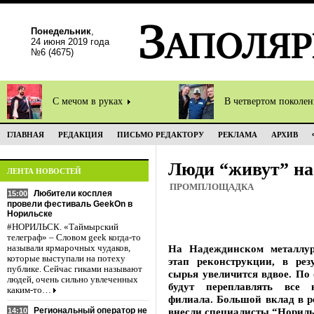
Понедельник
,
24 июня 2019 года
№6 (4675)
С мечом в руках
В четвертом поколе
ГЛАВНАЯ
РЕДАКЦИЯ
ПИСЬМО РЕДАКТОРУ
РЕКЛАМА
АРХИВ
Люди “живут” на
ЛЕНТА НОВОСТЕЙ
ПРОМПЛОЩАДКА
Любители косплея
15:00
провели фестиваль GeekOn в
Норильске
#НОРИЛЬСК. «Таймырский
телеграф» – Словом geek когда-то
На Надеждинском металлур
называли ярмарочных чудаков,
которые выступали на потеху
этап реконструкции, в рез
публике. Сейчас гиками называют
сырья увеличится вдвое. По
людей, очень сильно увлеченных
будут переплавлять все 
каким-то…
филиала. Большой вклад в р
Региональный оператор не
внесли специалисты “Нориль
14:10