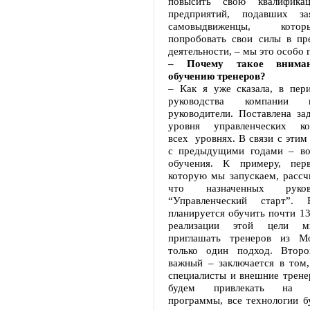
повысить свою квалифика
предприятий, подавших з
самовыдвиженцы, кот
попробовать свои силы в пре
деятельности, – мы это особо 
– Почему такое вниман
обучению тренеров?
– Как я уже сказала, в пер
руководства компании 
руководители. Поставлена за
уровня управленческих к
всех уровнях. В связи с этим
с предыдущими годами – во
обучения. К примеру, перв
которую мы запускаем, рассч
что назначенных руков
“Управленческий старт”.
планируется обучить почти 13
реализации этой цели м
приглашать тренеров из М
только один подход. Втор
важный – заключается в том,
специалисты и внешние трене
будем привлекать на уп
программы, все технологии б