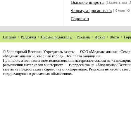
Высокие широты
(Валентина 
Формула для ангелов
(Юлия К
Гороскоп
Главная
•
Редакция
•
Письмо редактору
•
Реклама
•
Архив
•
Фото
•
Гор
©
Заполярный Вестник
. Учредитель газеты — ООО «Медиакомпания «Северн
«Медиакомпания «Северный город». Все права защищены.
При полном или частичном использовании материалов ссылка на «Заполярны
размещении материалов в интернете — гиперссылка на «Заполярный Вестник
газеты не предоставляет справочную информацию. Редакция не несет ответ
содержащуюся в рекламных объявлениях.