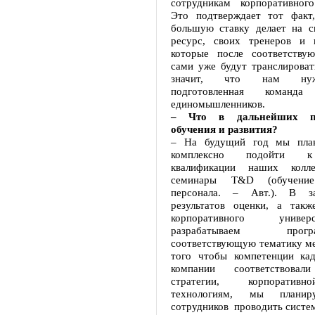
сотрудникам корпоративного
Это подтверждает тот факт
большую ставку делает на с
ресурс, своих тренеров и п
которые после соответству
сами уже будут транслироват
значит, что нам нуж
подготовленная команда 
единомышленников.
– Что в дальнейших пл
обучения и развития?
– На будущий год мы пла
комплексно подойти 
квалификации наших колл
семинары Т&D (обучени
персонала. – Авт.). В з
результатов оценки, а такж
корпоративного унив
разрабатываем пр
соответствующую тематику ме
того чтобы компетенции кад
компании соответствова
стратегии, корпоративн
технологиям, мы планир
сотрудников проводить систе