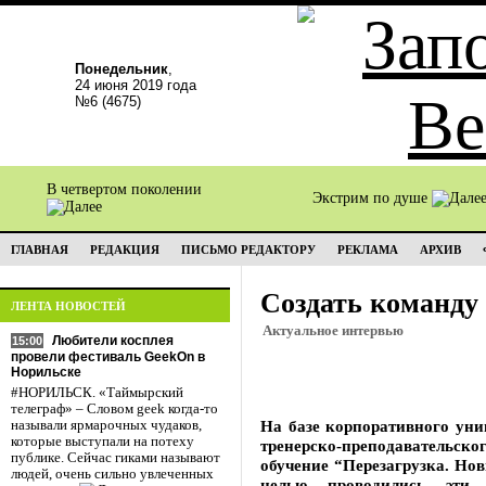
Понедельник
,
24 июня 2019 года
№6 (4675)
В четвертом поколении
Экстрим по душе
ГЛАВНАЯ
РЕДАКЦИЯ
ПИСЬМО РЕДАКТОРУ
РЕКЛАМА
АРХИВ
Создать команду
ЛЕНТА НОВОСТЕЙ
Актуальное интервью
Любители косплея
15:00
провели фестиваль GeekOn в
Норильске
#НОРИЛЬСК. «Таймырский
телеграф» – Словом geek когда-то
На базе корпоративного уни
называли ярмарочных чудаков,
которые выступали на потеху
тренерско-преподавательс
публике. Сейчас гиками называют
обучение “Перезагрузка. Нов
людей, очень сильно увлеченных
целью проводились эти м