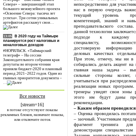
непосредственно для участнико
Севера» – завершающий этап
большого межмузейного проекта
нас в первую очередь важн
«Освоение Севера: тысяча лет
текущий уровень профе
успеха». Три сотни уникальных
компетенций, знаний и навы
артефактов расскажут свои…
преподавательского состава
данной технологии заключаетс
В 2020 году на Таймыре
подходе к каждому о
13:05
планируется рост налоговых и
специалисту, возможно
неналоговых доходов
достоверную информацию 
#НОРИЛЬСК. «Таймырский
деловых качествах отдельны
телеграф» – На сессии
При этом, отмечу, мы ни в 
Законодательного собрания края
собирались делать акцент на
депутаты во втором чтении
приняли бюджет-2020 и плановый
главная наша задача – выя
период 2021–2022 годов. Один из
сильные стороны коллег, 
главных приоритетов документа –
учитываться при распределен
…
реализации новых программ. 
тренеры увидят свои зоны р
Все новости
этого им будут даны про
рекомендации.
[stream=16]
– Каким образом проводился
в потоке отсутствуют показы
– Оценка проводилась поэтап
рекламных блоков, назначьте показы,
– заочный. Участникам предла
или отключите поток
фрагмент тренинга для
демонстрации специалистам 
Задание направлялось заран