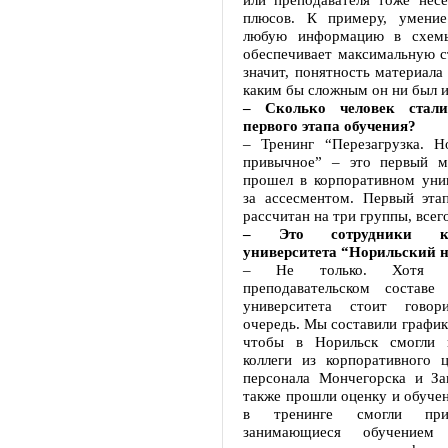
плюсов. К примеру, умение
любую информацию в схем
обеспечивает максимальную с
значит, понятность материала 
каким бы сложным он ни был и
– Сколько человек стали
первого этапа обучения?
– Тренинг “Перезагрузка. Н
привычное” – это первый м
прошел в корпоративном унив
за ассесментом. Первый эта
рассчитан на три группы, всего
– Это сотрудники кор
университета “Норильский 
– Не только. Хотя о
преподавательском составе 
университета стоит гово
очередь. Мы составили график
чтобы в Норильск смогли 
коллеги из корпоративного ц
персонала Мончегорска и За
также прошли оценку и обучен
в тренинге смогли при
занимающиеся обучение