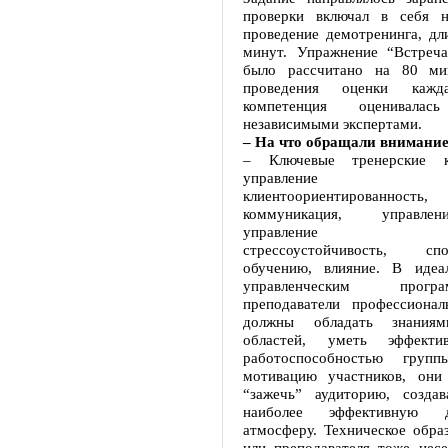
проверки включал в себя н
проведение демотренинга, дл
минут. Упражнение “Встреча
было рассчитано на 80 ми
проведения оценки кажда
компетенция оценивалась
независимыми экспертами.
– На что обращали внимани
– Ключевые тренерские к
управление об
клиентоориентированно
коммуникация, управле
управление соде
стрессоустойчивость, с
обучению, влияние. В идеа
управленческим прог
преподаватели профессионал
должны обладать знания
областей, уметь эффекти
работоспособностью груп
мотивацию участников, они
“зажечь” аудиторию, созда
наиболее эффективную 
атмосферу. Техническое обра
или преподавателя тоже несе