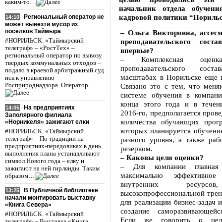
каким-то…
начальник отдела обучени
кадровой политики “Нориль
Региональный оператор не
14:10
может вывезти мусор из
поселков Таймыра
– Ольга Викторовна, ассесм
#НОРИЛЬСК. «Таймырский
преподавательского соста
телеграф» – «РостТех» –
впервые?
региональный оператор по вывозу
– Комплексная оценка
твердых коммунальных отходов –
преподавательского сос
подало в краевой арбитражный суд
масштабах в Норильске еще н
иск к управлению
Росприроднадзора. Оператор…
Связано это с тем, что меня
системе обучения в компан
конца этого года и в течен
На предприятиях
14:05
2016-го, предполагается пров
Заполярного филиала
количества обучающих прог
«Норникеля» зажигают елки
которых планируется обучени
#НОРИЛЬСК. «Таймырский
телеграф» – По традиции на
разного уровня, а также раб
предприятиях-передовиках в день
резервом.
выполнения плана устанавливают
– Каковы цели оценки?
символ Нового года – елку и
– Для компании главна
зажигают на ней гирлянды. Таким
максимально эффективное 
образом…
внутренних ресурсов
В Публичной библиотеке
13:25
высокопрофессиональной трен
начали монтировать выставку
для реализации бизнес-задач и
«Книга Севера»
создание саморазвивающейс
#НОРИЛЬСК. «Таймырский
Если же говорить о целя
телеграф» – Выставка «Книга