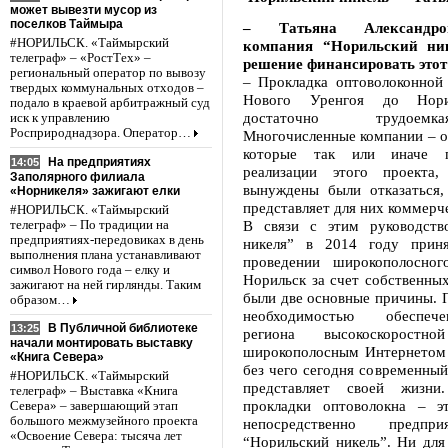
может вывезти мусор из
поселков Таймыра
– Татьяна Александро
#НОРИЛЬСК. «Таймырский
компания “Норильский ни
телеграф» – «РостТех» –
решение финансировать этот
региональный оператор по вывозу
– Прокладка оптоволоконной 
твердых коммунальных отходов –
Нового Уренгоя до Нор
подало в краевой арбитражный суд
достаточно трудоемк
иск к управлению
Росприроднадзора. Оператор…
Многочисленные компании – о
которые так или иначе п
На предприятиях
14:05
реализации этого проекта,
Заполярного филиала
вынуждены были отказаться,
«Норникеля» зажигают елки
представляет для них коммерче
#НОРИЛЬСК. «Таймырский
В связи с этим руководств
телеграф» – По традиции на
предприятиях-передовиках в день
никеля” в 2014 году прин
выполнения плана устанавливают
проведении широкополосног
символ Нового года – елку и
Норильск за счет собственных
зажигают на ней гирлянды. Таким
были две основные причины. П
образом…
необходимостью обеспеч
В Публичной библиотеке
13:25
региона высокоскорост
начали монтировать выставку
широкополосным Интернетом 
«Книга Севера»
без чего сегодня современный
#НОРИЛЬСК. «Таймырский
представляет своей жизни
телеграф» – Выставка «Книга
прокладки оптоволокна – э
Севера» – завершающий этап
большого межмузейного проекта
непосредственно предпр
«Освоение Севера: тысяча лет
“Норильский никель”. Ни для 