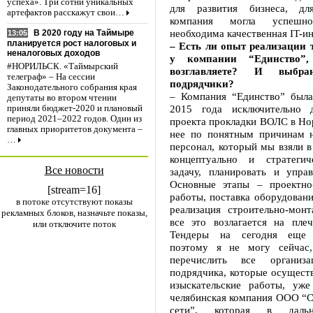
успеха». Три сотни уникальных
для развития бизнеса, д
артефактов расскажут свои…
компания могла успешно 
необходима качественная IT-и
В 2020 году на Таймыре
13:05
планируется рост налоговых и
– Есть ли опыт реализации 
неналоговых доходов
у компании “Единство”
#НОРИЛЬСК. «Таймырский
возглавляете? И выб
телеграф» – На сессии
подрядчики?
Законодательного собрания края
– Компания “Единство” была
депутаты во втором чтении
2015 года исключительно д
приняли бюджет-2020 и плановый
период 2021–2022 годов. Один из
проекта прокладки ВОЛС в Но
главных приоритетов документа –
нее по понятным причинам н
…
персонал, который мы взяли в
концептуально и стратегич
Все новости
задачу, планировать и управ
Основные этапы – проектно-
[stream=16]
работы, поставка оборудовани
в потоке отсутствуют показы
реализация строительно-мон
рекламных блоков, назначьте показы,
все это возлагается на плеч
или отключите поток
Тендеры на сегодня еще 
поэтому я не могу сейчас,
перечислить все организ
подрядчика, которые осущест
изыскательские работы, уже
челябинская компания ООО “
сети”, которая в даль