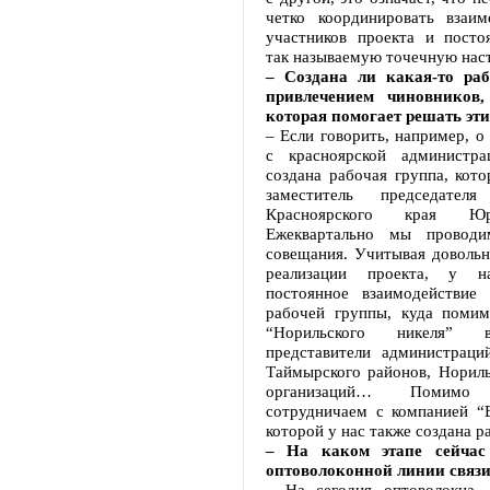
четко координировать взаим
участников проекта и посто
так называемую точечную наст
– Создана ли какая-то раб
привлечением чиновников, 
которая помогает решать эт
– Если говорить, например, о
с красноярской администра
создана рабочая группа, кото
заместитель председателя 
Красноярского края Ю
Ежеквартально мы проводи
совещания. Учитывая довольн
реализации проекта, у н
постоянное взаимодействие
рабочей группы, куда помим
“Норильского никеля” 
представители администраций
Таймырского районов, Нориль
организаций… Помим
сотрудничаем с компанией “В
которой у нас также создана р
– На каком этапе сейчас 
оптоволоконной линии связ
– На сегодня оптоволокна,