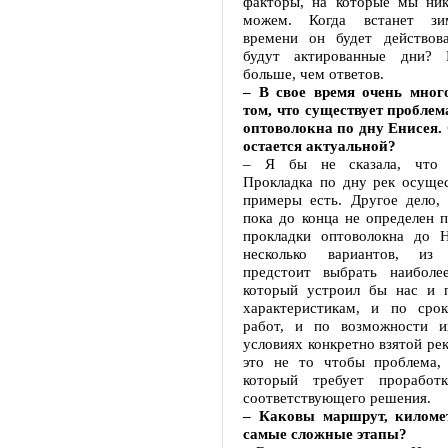
факторы, на которые мы ник
можем. Когда встанет зи
времени он будет действов
будут актированные дни? 
больше, чем ответов.
– В свое время очень мног
том, что существует проблем
оптоволокна по дну Енисея. 
остается актуальной?
– Я бы не сказала, что 
Прокладка по дну рек осущес
примеры есть. Другое дело, 
пока до конца не определен 
прокладки оптоволокна до Н
несколько вариантов, из
предстоит выбрать наиболе
который устроил бы нас и 
характеристикам, и по сро
работ, и по возможности и
условиях конкретно взятой рек
это не то чтобы проблема, 
который требует проработ
соответствующего решения.
– Каковы маршрут, киломе
самые сложные этапы?