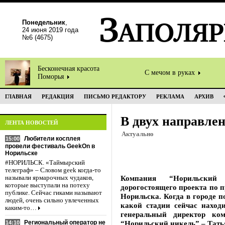
Понедельник
,
24 июня 2019 года
№6 (4675)
Бесконечная красота
С мечом в руках
Поморья
ГЛАВНАЯ
РЕДАКЦИЯ
ПИСЬМО РЕДАКТОРУ
РЕКЛАМА
АРХИВ
В двух направле
ЛЕНТА НОВОСТЕЙ
Актуально
Любители косплея
15:00
провели фестиваль GeekOn в
Норильске
#НОРИЛЬСК. «Таймырский
телеграф» – Словом geek когда-то
Компания “Норильский 
называли ярмарочных чудаков,
которые выступали на потеху
дорогостоящего проекта по 
публике. Сейчас гиками называют
Норильска. Когда в городе 
людей, очень сильно увлеченных
какой стадии сейчас находи
каким-то…
генеральный директор ко
Региональный оператор не
“Норильский никель” – 
14:10