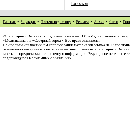
Гороскоп
Главная
•
Редакция
•
Письмо редактору
•
Реклама
•
Архив
•
Фото
•
Гор
©
Заполярный Вестник
. Учредитель газеты — ООО «Медиакомпания «Северн
«Медиакомпания «Северный город». Все права защищены.
При полном или частичном использовании материалов ссылка на «Заполярны
размещении материалов в интернете — гиперссылка на «Заполярный Вестник
газеты не предоставляет справочную информацию. Редакция не несет ответ
содержащуюся в рекламных объявлениях.