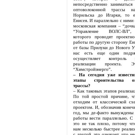
непосредственно заниматься 
оптоволоконной трассы н
Норильска до Игарки, то е
Енисея. И параллельно с ними 
московская компания – “дочк
“Управление ВОЛС-ВЛ”,
которого проводят проектно-
работы по другую сторону Ени
от базы Прилуки до Нового У
нас есть еще один подря
осуществляет контроль 
реализации проекта. Э
“Химстройэнерго”.
– На сегодня уже извест
этапы строительства оп
трассы?
– Как таковых этапов реализац
По той простой причине, ч
отходим от классической сх
проектом. И, обозначив конеч
год, мы де-факто вынуждены 
работы вести параллельно. С
это не так плохо, потому чт
нам несколько быстрее реализ
с другой, это означает, что н