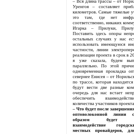
– Вся длина трассы – от Нори
Уренгоя – составляет приб
километров. Самые тяжелые у
это там, где нет инфра
соответственно, никаких комм
Игарка – Прилуки, Прилу
Поставить здесь опоры неп
остальных случаях у нас ес
использовать имеющуюся инф
частности, линии электропер
реализации проекта в срок в 2
я уже сказала, будем вып
параллельно. По этой причи
одновременная прокладка оп
севернее Енисея – от Норильск
по трассе, которая находитс
будут вести две разные ко
очередь для нас встает непр
обеспечить взаимодейст
количества участников проекта
– Что будет после завершени
оптоволоконной линии 
образом будет выс
взаимодействие городс
местных провайдеров, дл