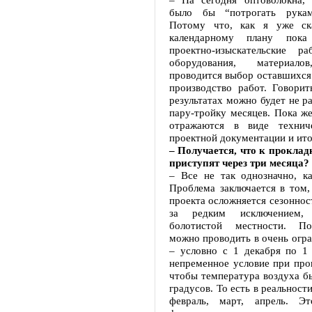
было бы “потрогать рукам
Потому что, как я уже ска
календарному плану пока
проектно-изыскательские р
оборудования, материа
проводится выбор оставшихся
производство работ. Говорит
результатах можно будет не р
пару-тройку месяцев. Пока же
отражаются в виде технич
проектной документации и ито
– Получается, что к проклад
приступят через три месяца?
– Все не так однозначно, ка
Проблема заключается в том,
проекта осложняется сезонност
за редким исключением,
болотистой местности. П
можно проводить в очень огр
– условно с 1 декабря по 1
непременное условие при про
чтобы температура воздуха б
градусов. То есть в реальност
февраль, март, апрель. Эт