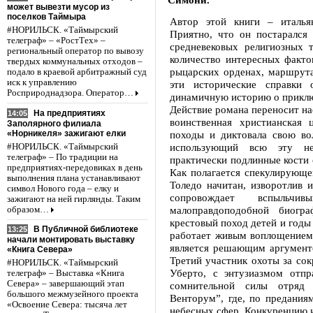
может вывезти мусор из
поселков Таймыра
Автор этой книги – итальян
#НОРИЛЬСК. «Таймырский
Приятно, что он постарался 
телеграф» – «РостТех» –
средневековых религиозных 
региональный оператор по вывозу
количество интересных факто
твердых коммунальных отходов –
рыцарских орденах, маршрута
подало в краевой арбитражный суд
иск к управлению
эти исторические справки
Росприроднадзора. Оператор…
динамичную историю о приклю
Действие романа переносит нас 
На предприятиях
14:05
воинственная христианская 
Заполярного филиала
«Норникеля» зажигают елки
походы и диктовала свою во
использующий всю эту не
#НОРИЛЬСК. «Таймырский
телеграф» – По традиции на
практически подлинные кости 
предприятиях-передовиках в день
Как полагается спекулирующе
выполнения плана устанавливают
Толедо начитан, изворотлив и
символ Нового года – елку и
сопровождает вспыль
зажигают на ней гирлянды. Таким
малоправдоподобной биогра
образом…
крестовый поход детей и годы
В Публичной библиотеке
13:25
работает живым воплощением 
начали монтировать выставку
является решающим аргументо
«Книга Севера»
Третий участник охоты за со
#НОРИЛЬСК. «Таймырский
Уберто, с энтузиазмом отп
телеграф» – Выставка «Книга
Севера» – завершающий этап
сомнительной силы отряд 
большого межмузейного проекта
Венторум”, где, по предания
«Освоение Севера: тысяча лет
небесных сфер. Конкуренцию и