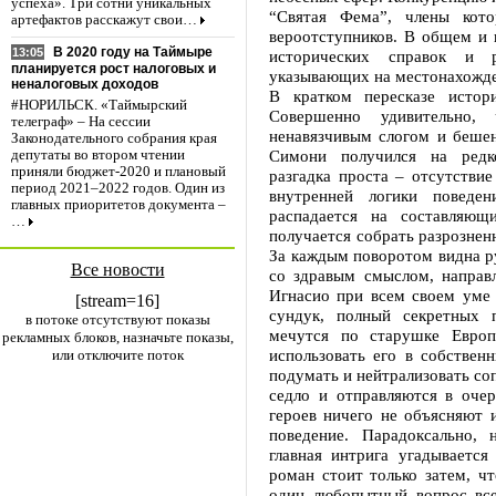
успеха». Три сотни уникальных
“Святая Фема”, члены кот
артефактов расскажут свои…
вероотступников. В общем и 
В 2020 году на Таймыре
13:05
исторических справок и р
планируется рост налоговых и
указывающих на местонахожде
неналоговых доходов
В кратком пересказе истор
#НОРИЛЬСК. «Таймырский
Совершенно удивительно,
телеграф» – На сессии
ненавязчивым слогом и беше
Законодательного собрания края
Симони получился на редк
депутаты во втором чтении
приняли бюджет-2020 и плановый
разгадка проста – отсутстви
период 2021–2022 годов. Один из
внутренней логики поведен
главных приоритетов документа –
распадается на составляющ
…
получается собрать разрознен
За каждым поворотом видна ру
Все новости
со здравым смыслом, направл
Игнасио при всем своем уме 
[stream=16]
сундук, полный секретных 
в потоке отсутствуют показы
мечутся по старушке Европ
рекламных блоков, назначьте показы,
использовать его в собствен
или отключите поток
подумать и нейтрализовать со
седло и отправляются в оче
героев ничего не объясняют 
поведение. Парадоксально, 
главная интрига угадывается
роман стоит только затем, ч
один любопытный вопрос все