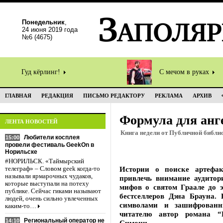
Понедельник
,
24 июня 2019 года
№6 (4675)
Гуд кёрлинг!
С мечом в руках
ГЛАВНАЯ
РЕДАКЦИЯ
ПИСЬМО РЕДАКТОРУ
РЕКЛАМА
АРХИВ
Формула для анг
ЛЕНТА НОВОСТЕЙ
Книга недели от Публичной библи
Любители косплея
15:00
провели фестиваль GeekOn в
Норильске
#НОРИЛЬСК. «Таймырский
Истории о поиске артефа
телеграф» – Словом geek когда-то
называли ярмарочных чудаков,
привлечь внимание аудитор
которые выступали на потеху
мифов о святом Граале до 
публике. Сейчас гиками называют
бестселлеров Дэна Брауна
людей, очень сильно увлеченных
символами и зашифрованн
каким-то…
читателю автор романа “
Региональный оператор не
14:10
Симони.