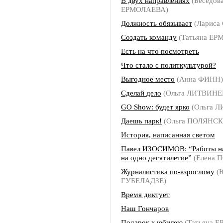
В двух направлениях
(Беседова
ЕРМОЛАЕВА)
Должность обязывает
(Лариса
Создать команду
(Татьяна ЕР
Есть на что посмотреть
Что стало с политкультурой?
Выгодное место
(Анна ФИНН)
Сделай дело
(Ольга ЛИТВИНЕ
GO Show: будет ярко
(Ольга 
Даешь парк!
(Ольга ПОЛЯНСК
История, написанная светом
Павел ИЗОСИМОВ: “Работы на
на одно десятилетие”
(Елена 
Журналистика по-взрослому
(
ГУБЕЛАДЗЕ)
Время диктует
Наш Гончаров
Подарок к юбилею
(Татьяна 