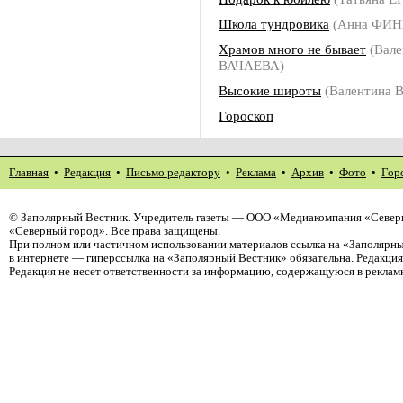
Школа тундровика
(Анна ФИН
Храмов много не бывает
(Вале
ВАЧАЕВА)
Высокие широты
(Валентина 
Гороскоп
Главная
•
Редакция
•
Письмо редактору
•
Реклама
•
Архив
•
Фото
•
Гор
©
Заполярный Вестник
. Учредитель газеты — ООО «Медиакомпания «Север
«Северный город». Все права защищены.
При полном или частичном использовании материалов ссылка на «Заполярны
в интернете — гиперссылка на «Заполярный Вестник» обязательна. Редакци
Редакция не несет ответственности за информацию, содержащуюся в реклам