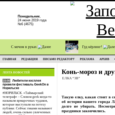
Понедельник
,
24 июня 2019 года
№6 (4675)
С мечом в руках
Гуд кёрлинг!
ГЛАВНАЯ
РЕДАКЦИЯ
ПИСЬМО РЕДАКТОРУ
РЕКЛАМА
АРХИВ
Конь-мороз и дру
ЛЕНТА НОВОСТЕЙ
ЕЛКА “ЗВ”
Любители косплея
15:00
провели фестиваль GeekOn в
Норильске
#НОРИЛЬСК. «Таймырский
Такую елку, какая стоит в с
телеграф» – Словом geek когда-то
называли ярмарочных чудаков,
об истории нашего города 
которые выступали на потеху
долго не убирать. Несмотр
публике. Сейчас гиками называют
праздники закончились.
людей, очень сильно увлеченных