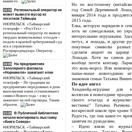
каким-то…
Но по восточному (китайско
год Синей Деревянной Лоша
Региональный оператор не
14:10
может вывезти мусор из
января 2014 года и продлитс
поселков Таймыра
2015 года.
#НОРИЛЬСК. «Таймырский
Елка, которую нарядили в се
телеграф» – «РостТех» –
хоть не самодельная, но укр
региональный оператор по вывозу
интересными игрушками. Здес
твердых коммунальных отходов –
петух, и лошадь, и другие ру
подало в краевой арбитражный суд
иск к управлению
покупные символы разных
Росприроднадзора. Оператор…
сделаем акцент на царице
Лошади. Хотя на самом дел
вообще почти кентавр. Ларис
На предприятиях
14:05
это конь-мороз. Или конеморо
Заполярного филиала
«Норникеля» зажигают елки
папье-маше новогоднюю иг
#НОРИЛЬСК. «Таймырский
знакомая семьи Татьяна Винич
телеграф» – По традиции на
По идее ангел
предприятиях-передовиках в день
Хендмейд-игрушки для е
выполнения плана устанавливают
коллегам в новогодние праздни
символ Нового года – елку и
своего отъезда и журналис
зажигают на ней гирлянды. Таким
образом…
вестника” Татьяна Рычкова
воскресной школе при храме 
В Публичной библиотеке
13:25
Радость, где она какое-то вре
начали монтировать выставку
занятия по рукоделию.
«Книга Севера»
– Идею взяли из журнал
#НОРИЛЬСК. «Таймырский
рассказывала Татьяна Рыч
телеграф» – Выставка «Книга