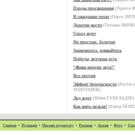
Плоды просвещения
(Лариса
В ожидании тепла
(Ольга ЛИ
Дорогие кости
(Татьяна РЫЧК
Город ждет
Не простые. Золотые
Знакомьтесь, вливайтесь
Победы, которые есть
“Живи многие лета!”
Все против
Эффект безопасности
(Ростисл
ЗОЛОТАРЕВ)
Лед ждет
(Юлия ГУБЕЛАДЗЕ)
Как жить нельзя?
(Елена ПОП
Главная
•
Редакция
•
Письмо редактору
•
Реклама
•
Архив
•
Фото
•
Гор