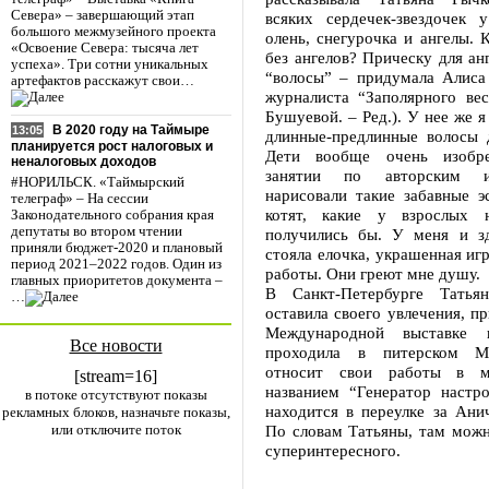
Севера» – завершающий этап
всяких сердечек-звездочек 
большого межмузейного проекта
олень, снегурочка и ангелы. 
«Освоение Севера: тысяча лет
без ангелов? Прическу для ан
успеха». Три сотни уникальных
“волосы” – придумала Алиса
артефактов расскажут свои…
журналиста “Заполярного ве
Бушуевой. – Ред.). У нее же я
В 2020 году на Таймыре
13:05
длинные-предлинные волосы д
планируется рост налоговых и
Дети вообще очень изобре
неналоговых доходов
занятии по авторским 
#НОРИЛЬСК. «Таймырский
нарисовали такие забавные э
телеграф» – На сессии
котят, какие у взрослых
Законодательного собрания края
депутаты во втором чтении
получились бы. У меня и зд
приняли бюджет-2020 и плановый
стояла елочка, украшенная и
период 2021–2022 годов. Один из
работы. Они греют мне душу.
главных приоритетов документа –
В Санкт-Петербурге Татья
…
оставила своего увлечения, пр
Международной выставке к
Все новости
проходила в питерском М
относит свои работы в м
[stream=16]
названием “Генератор настро
в потоке отсутствуют показы
находится в переулке за Ани
рекламных блоков, назначьте показы,
или отключите поток
По словам Татьяны, там можн
суперинтересного.