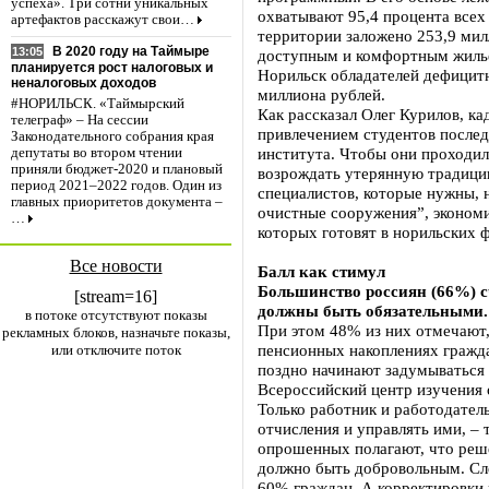
успеха». Три сотни уникальных
охватывают 95,4 процента всех 
артефактов расскажут свои…
территории заложено 253,9 мил
В 2020 году на Таймыре
13:05
доступным и комфортным жилье
планируется рост налоговых и
Норильск обладателей дефицитн
неналоговых доходов
миллиона рублей.
#НОРИЛЬСК. «Таймырский
Как рассказал Олег Курилов, к
телеграф» – На сессии
привлечением студентов после
Законодательного собрания края
института. Чтобы они проходи
депутаты во втором чтении
приняли бюджет-2020 и плановый
возрождать утерянную традицию
период 2021–2022 годов. Один из
специалистов, которые нужны,
главных приоритетов документа –
очистные сооружения”, экономи
…
которых готовят в норильских 
Все новости
Балл как стимул
Большинство россиян (66%) с
[stream=16]
должны быть обязательными.
в потоке отсутствуют показы
При этом 48% из них отмечают,
рекламных блоков, назначьте показы,
пенсионных накоплениях гражда
или отключите поток
поздно начинают задумываться 
Всероссийский центр изучения
Только работник и работодател
отчисления и управлять ими, –
опрошенных полагают, что реше
должно быть добровольным. Сл
60% граждан. А корректировки 