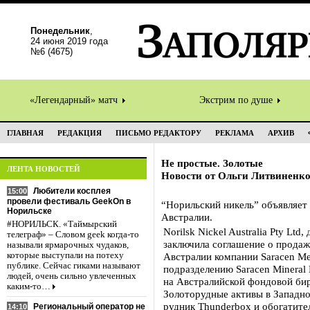
Понедельник
,
24 июня 2019 года
№6 (4675)
«Легендарный» матч
Экстрим по душе
ГЛАВНАЯ
РЕДАКЦИЯ
ПИСЬМО РЕДАКТОРУ
РЕКЛАМА
АРХИВ
Не простые. Золотые
ЛЕНТА НОВОСТЕЙ
Новости от Ольги Литвиненк
Любители косплея
15:00
провели фестиваль GeekOn в
“Норильский никель” объявляет
Норильске
Австралии.
#НОРИЛЬСК. «Таймырский
Norilsk Nickel Australia Pty Lt
телеграф» – Словом geek когда-то
заключила соглашение о продаж
называли ярмарочных чудаков,
которые выступали на потеху
Австралии компании Saracen Met
публике. Сейчас гиками называют
подразделению Saracen Mineral 
людей, очень сильно увлеченных
нa Австралийской фондовой би
каким-то…
Золоторудные активы в Западно
рудник Thunderbox и обогатите
Региональный оператор не
14:10