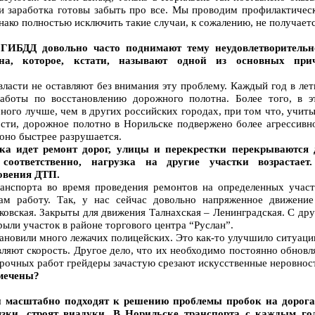
ади заработка готовы забыть про все. Мы проводим профилактичес
нако полностью исключить такие случаи, к сожалению, не получаетс
 ГИБДД довольно часто поднимают тему неудовлетворительн
тна, которое, кстати, называют одной из основных при
власти не оставляют без внимания эту проблему. Каждый год в ле
аботы по восстановлению дорожного полотна. Более того, в э
ного лучше, чем в других российских городах, при том что, учит
сти, дорожное полотно в Норильске подвержено более агрессивн
оно быстрее разрушается.
ка идет ремонт дорог, улицы и перекрестки перекрываются 
 соответственно, нагрузка на другие участки возрастает
овения ДТП.
анспорта во время проведения ремонтов на определенных участ
нам работу. Так, у нас сейчас довольно напряженное движение
ковская. Закрыты для движения Талнахская – Ленинградская. С др
ыли участок в районе торгового центра “Руслан”.
тановили много лежачих полицейских. Это как-то улучшило ситуац
вляют скорость. Другое дело, что их необходимо постоянно обновл
рочных работ грейдеры зачастую срезают искусственные неровнос
тмечены?
и масштабно подходят к решению проблемы пробок на дорога
язки, строят виадуки. В Норильске транспорта с каждым го