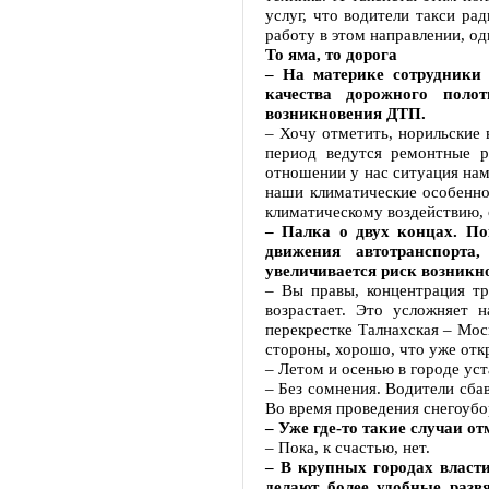
услуг, что водители такси р
работу в этом направлении, од
То яма, то дорога
– На материке сотрудники
качества дорожного поло
возникновения ДТП.
– Хочу отметить, норильские 
период ведутся ремонтные р
отношении у нас ситуация нам
наши климатические особенно
климатическому воздействию, 
– Палка о двух концах. По
движения автотранспорта,
увеличивается риск возникн
– Вы правы, концентрация тр
возрастает. Это усложняет 
перекрестке Талнахская – Мос
стороны, хорошо, что уже откр
– Летом и осенью в городе ус
– Без сомнения. Водители сба
Во время проведения снегоубо
– Уже где-то такие случаи о
– Пока, к счастью, нет.
– В крупных городах власт
делают более удобные разв