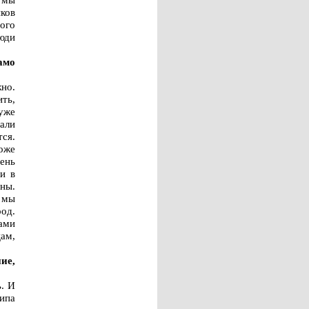
ков
ного
юди
амо
но.
ить,
уже
али
тся.
тоже
ень
и в
ны.
 мы
од.
ками
ам,
ие,
. И
ипа