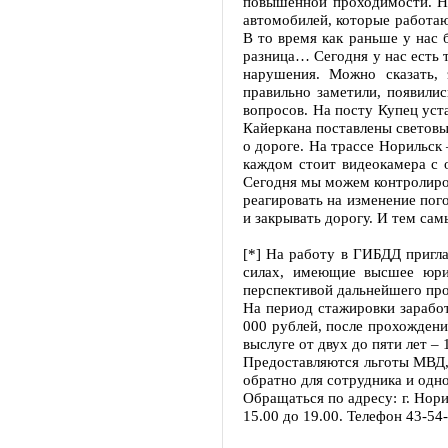
повышенной проходимости. Не
автомобилей, которые работаю
В то время как раньше у нас 
разница… Сегодня у нас есть 
нарушения. Можно сказать,
правильно заметили, появили
вопросов. На посту Купец уст
Кайеркана поставлены светов
о дороге. На трассе Норильск
каждом стоит видеокамера с 
Сегодня мы можем контролиро
реагировать на изменение пог
и закрывать дорогу. И тем самы
[*] На работу в ГИБДД пригл
силах, имеющие высшее юрид
перспективой дальнейшего про
На период стажировки заработ
000 рублей, после прохождени
выслуге от двух до пяти лет 
Предоставляются льготы МВД, 
обратно для сотрудника и одн
Обращаться по адресу: г. Норил
15.00 до 19.00. Телефон 43-54-