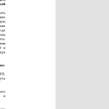
кой
вать
жно
овую
аже
где
ешь
ить:
ения
й и
ура
по-
ТП.
уть
ного
а и
 мы