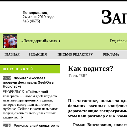
Понедельник
,
24 июня 2019 года
№6 (4675)
«Легендарный» матч
Гуд кёрл
ГЛАВНАЯ
РЕДАКЦИЯ
ПИСЬМО РЕДАКТОРУ
РЕКЛАМА
Как водится?
ЛЕНТА НОВОСТЕЙ
Гость “ЗВ”
Любители косплея
15:00
провели фестиваль GeekOn в
Норильске
#НОРИЛЬСК. «Таймырский
телеграф» – Словом geek когда-то
По статистике, только за о
называли ярмарочных чудаков,
которые выступали на потеху
больших военных конфликт
публике. Сейчас гиками называют
дорогостоящие госпрограммы
людей, очень сильно увлеченных
этом наш разговор с и.о. 
каким-то…
– Роман Викторович, новог
Региональный оператор не
14:10