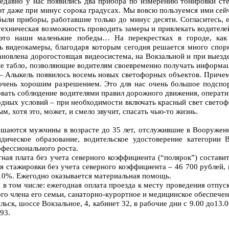
давно у нас появились два прибора по измерению тонировки сте
т даже при минус сорока градусах. Мы вовсю пользуемся ими сей
были приборы, работавшие только до минус десяти. Согласитесь, 
техническая возможность проводить замеры и привлекать водителе
 это наши маленькие победы… На перекрестках в городе, как
сь видеокамеры, благодаря которым сегодня решается много спор
ановлена дорогостоящая видеосистема, на Вокзальной и при выезд
ые табло, позволяющие водителям своевременно получать информа
 – Алыкель появилось восемь новых светофорных объектов. Приче
очень хорошим разрешением. Это для нас очень большое подспор
вать соблюдение водителями правил дорожного движения, операти
одных условий – при необходимости включать красный свет свето
м, хотя это, может, и смело звучит, спасать чью-то жизнь.
ашаются мужчины в возрасте до 35 лет, отслужившие в Вооружен
ическое образование, водительское удостоверение категории В
фессионального роста.
ная плата без учета северного коэффициента (“полярок”) состави
я стажировки без учета северного коэффициента – 46 700 рублей,
– 10%. Ежегодно оказывается материальная помощь.
в том числе: ежегодная оплата проезда к месту проведения отпус
ого члена его семьи, санаторно-курортное и медицинское обеспечен
ьск, шоссе Вокзальное, 4, кабинет 32, в рабочие дни с 9.00 до13.0
93.