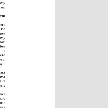
ому
езко
сти
это
. Во
щим
ому
ют.
 Тем
нно
 что
га,
жую
.
гих
ома
я в
вые
вые
ожно
ная
ание