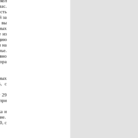
кол
час.
есть
й за
 вы
ных
е из
цию
м на
ье.
вно
фора
ных
, с
т 29
 при
ка и
ие.
0, с