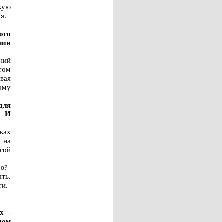
кую
я.
ого
чин
тний
том
ывая
ому
для
. И
ках
 на
угой
ию?
ять.
ти.
х –
дом