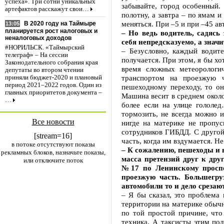
успеха». Три сотни уникальных
забывайте, город особенный.
артефактов расскажут свои…
полотну, а завтра – по ямам 
меняться. При –5 и при –45 ав
В 2020 году на Таймыре
13:05
планируется рост налоговых и
– Но ведь водитель, садясь
неналоговых доходов
себя непредсказуемо, а значи
#НОРИЛЬСК. «Таймырский
– Безусловно, каждый водите
телеграф» – На сессии
получается. При этом, я бы х
Законодательного собрания края
время сложных метеорологи
депутаты во втором чтении
транспортом на проезжую ч
приняли бюджет-2020 и плановый
период 2021–2022 годов. Один из
пешеходному переходу, то он
главных приоритетов документа –
Машина весит в среднем около 
…
более если на улице гололе
тормозить, не всегда можно и
Все новости
нигде на материке не пропус
сотрудников ГИБДД. С другой
[stream=16]
часть, когда им вздумается. Н
в потоке отсутствуют показы
– К сожалению, пешеходы и в
рекламных блоков, назначьте показы,
масса претензий друг к дру
или отключите поток
№17 по Ленинскому проспе
проезжую часть. Большегр
автомобили то и дело срезаю
– Я бы сказал, это проблема
территории на материке обычн
по той простой причине, что
техника. А таксисты этим пол