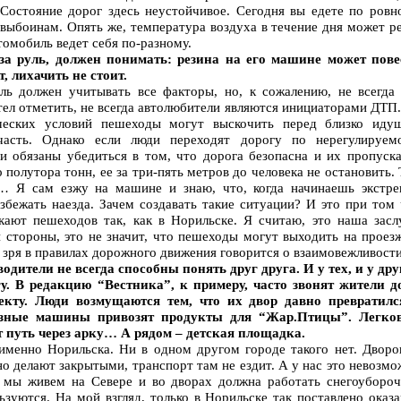
 Состояние дорог здесь неустойчивое. Сегодня вы едете по ровн
и выбоинам. Опять же, температура воздуха в течение дня может р
томобиль ведет себя по-разному.
 за руль, должен понимать: резина на его машине может пове
т, лихачить не стоит.
ль должен учитывать все факторы, но, к сожалению, не всегда 
отел отметить, не всегда автолюбители являются инициаторами ДТП
ческих условий пешеходы могут выскочить перед близко иду
асть. Однако если люди переходят дорогу по нерегулируем
и обязаны убедиться в том, что дорога безопасна и их пропуска
полутора тонн, ее за три-пять метров до человека не остановить.
д… Я сам езжу на машине и знаю, что, когда начинаешь экстре
збежать наезда. Зачем создавать такие ситуации? И это при том
кают пешеходов так, как в Норильске. Я считаю, это наша заслу
 стороны, это не значит, что пешеходы могут выходить на проез
е зря в правилах дорожного движения говорится о взаимовежливости
одители не всегда способны понять друг друга. И у тех, и у дру
гу. В редакцию “Вестника”, к примеру, часто звонят жители д
кту. Люди возмущаются тем, что их двор давно превратилс
узные машины привозят продукты для “Жар.Птицы”. Легко
т путь через арку… А рядом – детская площадка.
 именно Норильска. Ни в одном другом городе такого нет. Дворо
о делают закрытыми, транспорт там не ездит. А у нас это невозм
 мы живем на Севере и во дворах должна работать снегоубороч
ьзуются. На мой взгляд, только в Норильске так поставлено оказ