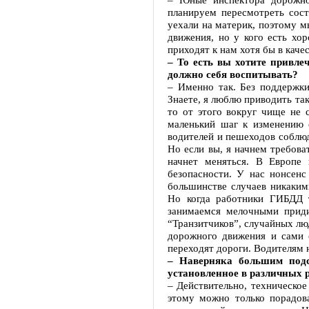
планируем пересмотреть сост
уехали на материк, поэтому м
движения, но у кого есть хо
приходят к нам хотя бы в каче
– То есть вы хотите привл
должно себя воспитывать?
– Именно так. Без поддержки
Знаете, я люблю приводить та
то от этого вокруг чище не 
маленький шаг к изменению 
водителей и пешеходов соблюд
Но если вы, я начнем требова
начнет меняться. В Европе
безопасности. У нас нонсенс
большинстве случаев никаким
Но когда работники ГИБДД 
занимаемся мелочными приди
“Транзитчиков”, случайных лю
дорожного движения и сами 
переходят дороги. Водителям н
– Наверняка большим подс
установленное в различных 
– Действительно, техническо
этому можно только порадова