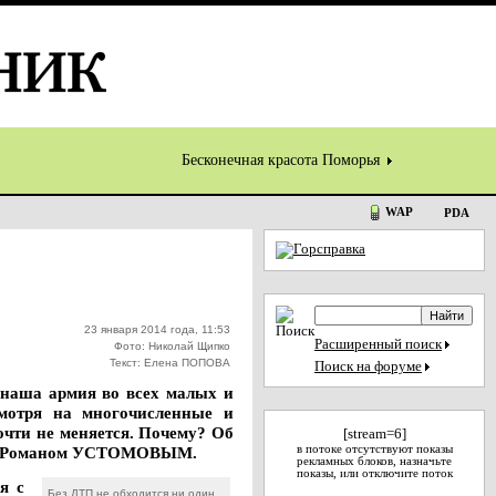
Бесконечная красота Поморья
WAP
PDA
23 января 2014 года, 11:53
Расширенный поиск
Фото: Николай Щипко
Текст: Елена ПОПОВА
Поиск на форуме
а наша армия во всех малых и
смотря на многочисленные и
чти не меняется. Почему? Об
[stream=6]
ску Романом УСТОМОВЫМ.
в потоке отсутствуют показы
рекламных блоков, назначьте
показы, или отключите поток
я с
Без ДТП не обходится ни один