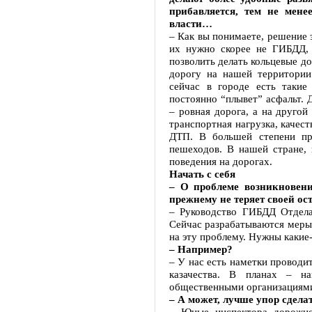
прибавляется, тем не мен
власти…
– Как вы понимаете, решение 
их нужно скорее не ГИБДД, 
позволить делать кольцевые до
дорогу на нашей территории
сейчас в городе есть такие
постоянно “плывет” асфальт.
– ровная дорога, а на другой
транспортная нагрузка, качес
ДТП. В большей степени при
пешеходов. В нашей стране, 
поведения на дорогах.
Начать с себя
– О проблеме возникновени
прежнему не теряет своей ос
– Руководство ГИБДД Отдела
Сейчас разрабатываются меры
на эту проблему. Нужны какие
– Например?
– У нас есть наметки проводи
казачества. В планах – н
общественными организациям
– А может, лучше упор сдела
– Юные инспектора дорожно