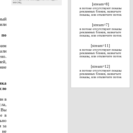
месяц
[stream=8]
в потоке отсутствуют показы
рекламных блоков, назначьте
показы, или отключите поток
чный
чили
[stream=7]
в потоке отсутствуют показы
рекламных блоков, назначьте
 по
показы, или отключите поток
жим
[stream=11]
в потоке отсутствуют показы
али
рекламных блоков, назначьте
но.
показы, или отключите поток
ей,
ение
[stream=12]
в потоке отсутствуют показы
рекламных блоков, назначьте
показы, или отключите поток
ика
сло
н в
сла,
 Вы
е в
ьно
я за
 не