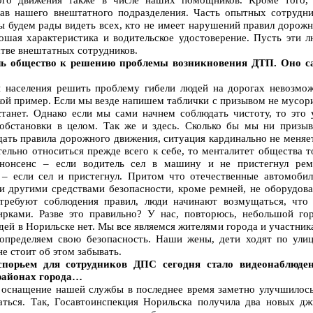
ав нашего внештатного подразделения. Часть опытных сотрудни
ы будем рады видеть всех, кто не имеет нарушений правил дорож
рошая характеристика и водительское удостоверение. Пусть эти л
стве внештатных сотрудников.
ечь общество к решению проблемы возникновения ДТП. Оно с
 населения решить проблему гибели людей на дорогах невозмож
кой пример. Если мы везде напишем таблички с призывом не мусор
станет. Однако если мы сами начнем соблюдать чистоту, то это 
обстановки в целом. Так же и здесь. Сколько бы мы ни призыв
ать правила дорожного движения, ситуация кардинально не меняе
тельно относиться прежде всего к себе, то менталитет общества 
 нонсенс – если водитель сел в машину и не пристегнул рем
 – если сел и пристегнул. Притом что отечественные автомобил
и другими средствами безопасности, кроме ремней, не оборудова
требуют соблюдения правил, люди начинают возмущаться, что
рками. Разве это правильно? У нас, повторюсь, небольшой гор
дей в Норильске нет. Мы все являемся жителями города и участни
определяем свою безопасность. Наши жены, дети ходят по улиц
е стоит об этом забывать.
порьем для сотрудников ДПС сегодня стало видеонаблюден
районах города…
е оснащение нашей службы в последнее время заметно улучшилось
ться. Так, Госавтоинспекция Норильска получила два новых дж