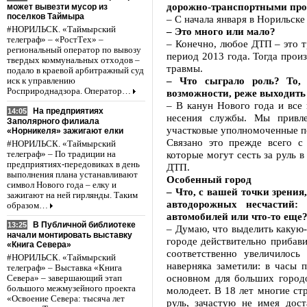
дорожно-транспортными прои
может вывезти мусор из
поселков Таймыра
– С начала января в Норильске
#НОРИЛЬСК. «Таймырский
– Это много или мало?
телеграф» – «РостТех» –
– Конечно, любое ДТП – это т
региональный оператор по вывозу
период 2013 года. Тогда прои
твердых коммунальных отходов –
травмы.
подало в краевой арбитражный суд
– Что сыграло роль? То, 
иск к управлению
Росприроднадзора. Оператор…
возможности, реже выходить 
– В канун Нового года и все
На предприятиях
14:05
несения службы. Мы привле
Заполярного филиала
участковые уполномоченные п
«Норникеля» зажигают елки
Связано это прежде всего с 
#НОРИЛЬСК. «Таймырский
которые могут сесть за руль 
телеграф» – По традиции на
предприятиях-передовиках в день
ДТП.
выполнения плана устанавливают
Особенный город
символ Нового года – елку и
– Что, с вашей точки зрени
зажигают на ней гирлянды. Таким
автодорожных несчастий: 
образом…
автомобилей или что-то еще
В Публичной библиотеке
13:25
– Думаю, что выделить какую
начали монтировать выставку
городе действительно прибави
«Книга Севера»
соответственно увеличилос
#НОРИЛЬСК. «Таймырский
наверняка заметили: в часы 
телеграф» – Выставка «Книга
основном для больших городо
Севера» – завершающий этап
большого межмузейного проекта
молодеет. В 18 лет многие ст
«Освоение Севера: тысяча лет
руль, зачастую не имея дос