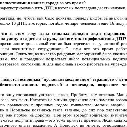
сшествиями в нашем городе за это время?
 зарегистрировано пять ДТП, в которых пострадали десять человек.
рагедия, но, чтобы вам было понятно, приведу цифры за аналоги
зошло 13 ДТП, в которых погибли четыре человека и еще 16 полу
что в этом году из-за сильных холодов люди стараются,
на улицу и садиться за руль, или все-таки профилактика ДТП?
 праздничные дни личный состав был переведен на усиленный ре
кали внештатных сотрудников. С нами все это время работ
олиции. Опять же, количество рейдовых мероприятий было увеличе
тем, что в праздники возрастает число потенциальных водител
в нетрезвом состоянии. А для нас очень важно работать на упрежд
я, является основным “пусковым механизмом” страшного счетч
безответственность водителей и пешеходов, возросшее чи
?
-то одну составляющую здесь нельзя. Проблема комплексная. Маши
лось, это факт. Нагрузка на улично-дорожную сеть заметно возро
ь по сравнению с прошлым годом количество мелких аварий.
пик в Норильске появилось такое явление, до сих пор характерно
в, как пробки на дорогах. При этом возраст водителей значител
ремятся получить права – это тоже примета времени. Люди садятс
таточного опыта вождения. А Норильск во многих отношениях,