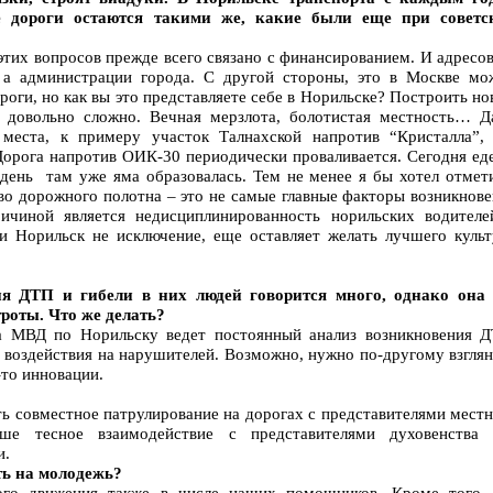
ее дороги остаются такими же, какие были еще при советс
этих вопросов прежде всего связано с финансированием. И адресо
а администрации города. С другой стороны, это в Москве мо
роги, но как вы это представляете себе в Норильске? Построить н
 довольно сложно. Вечная мерзлота, болотистая местность… Д
 места, к примеру участок Талнахской напротив “Кристалла”, 
 Дорога напротив ОИК-30 периодически проваливается. Сегодня ед
 день там уже яма образовалась. Тем не менее я бы хотел отмет
тво дорожного полотна – это не самые главные факторы возникнов
чиной является недисциплинированность норильских водителе
и Норильск не исключение, еще оставляет желать лучшего культ
я ДТП и гибели в них людей говорится много, однако она 
троты. Что же делать?
 МВД по Норильску ведет постоянный анализ возникновения Д
 воздействия на нарушителей. Возможно, нужно по-другому взглян
-то инновации.
ть совместное патрулирование на дорогах с представителями мест
аше тесное взаимодействие с представителями духовенств
и.
ть на молодежь?
го движения также в числе наших помощников. Кроме того,