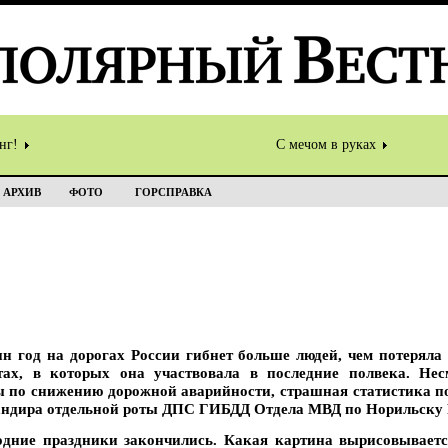
инг!
С мечом в руках
АРХИВ
ФОТО
ГОРСПРАВКА
дин год на дорогах России гибнет больше людей, чем потерял
ах, в которых она участвовала в последние полвека. Не
 по снижению дорожной аварийности, страшная статистика по
командира отдельной роты ДПС ГИБДД Отдела МВД по Нориль
одние праздники закончились. Какая картина вырисовываетс