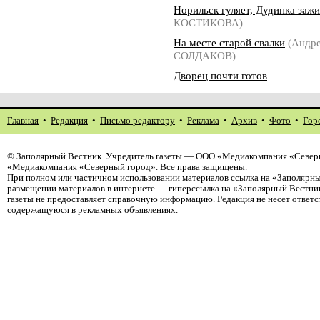
Норильск гуляет, Дудинка зажи
КОСТИКОВА)
На месте старой свалки
(Андр
СОЛДАКОВ)
Дворец почти готов
Главная
•
Редакция
•
Письмо редактору
•
Реклама
•
Архив
•
Фото
•
Гор
©
Заполярный Вестник
. Учредитель газеты — ООО «Медиакомпания «Северн
«Медиакомпания «Северный город». Все права защищены.
При полном или частичном использовании материалов ссылка на «Заполярны
размещении материалов в интернете — гиперссылка на «Заполярный Вестник
газеты не предоставляет справочную информацию. Редакция не несет ответ
содержащуюся в рекламных объявлениях.