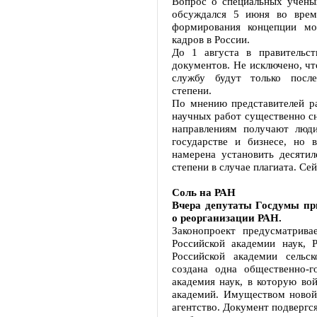
Вопрос о специальных учены
обсуждался 5 июня во врем
формирования концепции мо
кадров в России.
До 1 августа в правительс
документов. Не исключено, чт
службу будут только после
степени.
По мнению представителей ра
научных работ существенно с
направлениям получают люд
государстве и бизнесе, но 
намерена установить десяти
степени в случае плагиата. Сей
Соль на РАН
Вчера депутаты Госдумы пр
о реорганизации РАН.
Законопроект предусматрив
Российской академии наук, 
Российской академии сельс
создана одна общественно-г
академия наук, в которую в
академий. Имуществом новой 
агентство. Документ подвергс