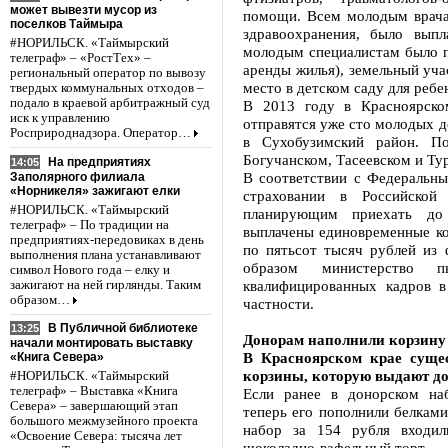
может вывезти мусор из
помощи. Всем молодым врача
поселков Таймыра
здравоохранения, было вып
#НОРИЛЬСК. «Таймырский
молодым специалистам было п
телеграф» – «РостТех» –
аренды жилья), земельный уча
региональный оператор по вывозу
место в детском саду для ребе
твердых коммунальных отходов –
подало в краевой арбитражный суд
В 2013 году в Красноярско
иск к управлению
отправятся уже сто молодых д
Росприроднадзора. Оператор…
в Сухобузимский район. П
Богучанском, Тасеевском и Ту
На предприятиях
14:05
В соответствии с Федеральн
Заполярного филиала
«Норникеля» зажигают елки
страховании в Российско
#НОРИЛЬСК. «Таймырский
планирующим приехать до
телеграф» – По традиции на
выплачены единовременные ко
предприятиях-передовиках в день
по пятьсот тысяч рублей из 
выполнения плана устанавливают
образом министерство п
символ Нового года – елку и
квалифицированных кадров в
зажигают на ней гирлянды. Таким
образом…
частности.
В Публичной библиотеке
13:25
Донорам наполнили корзину
начали монтировать выставку
В Красноярском крае суще
«Книга Севера»
корзины, которую выдают до
#НОРИЛЬСК. «Таймырский
телеграф» – Выставка «Книга
Если ранее в донорском наб
Севера» – завершающий этап
теперь его пополнили белками
большого межмузейного проекта
набор за 154 рубля входил
«Освоение Севера: тысяча лет
шоколадно-вафельный торт.