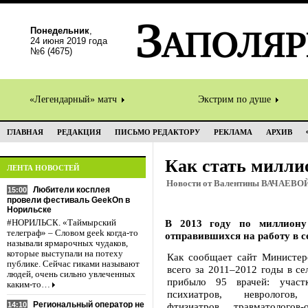
Понедельник
,
24 июня 2019 года
№6 (4675)
«Легендарный» матч
Экстрим по душе
ГЛАВНАЯ
РЕДАКЦИЯ
ПИСЬМО РЕДАКТОРУ
РЕКЛАМА
АРХИВ
Как стать милли
ЛЕНТА НОВОСТЕЙ
Новости от Валентины ВАЧАЕВО
Любители косплея
15:00
провели фестиваль GeekOn в
Норильске
В 2013 году по миллиону
#НОРИЛЬСК. «Таймырский
телеграф» – Словом geek когда-то
отправившихся на работу в с
называли ярмарочных чудаков,
которые выступали на потеху
Как сообщает сайт Министерс
публике. Сейчас гиками называют
всего за 2011–2012 годы в се
людей, очень сильно увлеченных
прибыло 95 врачей: участк
каким-то…
психиатров, неврологов,
Региональный оператор не
14:10
фтизиатров, травматологов