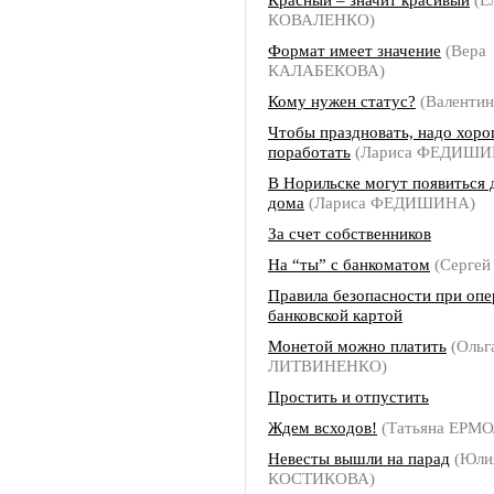
КОВАЛЕНКО)
Формат имеет значение
(Вера
КАЛАБЕКОВА)
Кому нужен статус?
(Валенти
Чтобы праздновать, надо хор
поработать
(Лариса ФЕДИШИ
В Норильске могут появиться
дома
(Лариса ФЕДИШИНА)
За счет собственников
На “ты” с банкоматом
(Серге
Правила безопасности при опе
банковской картой
Монетой можно платить
(Ольг
ЛИТВИНЕНКО)
Простить и отпустить
Ждем всходов!
(Татьяна ЕРМ
Невесты вышли на парад
(Юли
КОСТИКОВА)