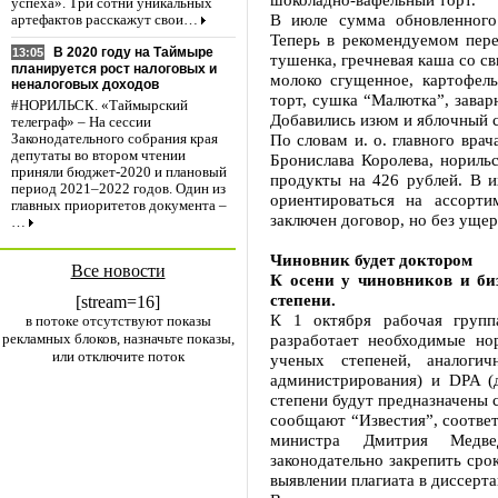
успеха». Три сотни уникальных
В июле сумма обновленного
артефактов расскажут свои…
Теперь в рекомендуемом пере
В 2020 году на Таймыре
13:05
тушенка, гречневая каша со св
планируется рост налоговых и
молоко сгущенное, картофел
неналоговых доходов
торт, сушка “Малютка”, завар
#НОРИЛЬСК. «Таймырский
Добавились изюм и яблочный с
телеграф» – На сессии
По словам и. о. главного вра
Законодательного собрания края
депутаты во втором чтении
Бронислава Королева, нориль
приняли бюджет-2020 и плановый
продукты на 426 рублей. В и
период 2021–2022 годов. Один из
ориентироваться на ассорт
главных приоритетов документа –
заключен договор, но без уще
…
Чиновник будет доктором
Все новости
К осени у чиновников и би
степени.
[stream=16]
К 1 октября рабочая групп
в потоке отсутствуют показы
рекламных блоков, назначьте показы,
разработает необходимые но
или отключите поток
ученых степеней, аналоги
администрирования) и DPA (д
степени будут предназначены 
сообщают “Известия”, соотве
министра Дмитрия Медвед
законодательно закрепить сро
выявлении плагиата в диссерта