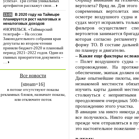
успеха». Три сотни уникальных
вертолета? Вряд ли. Для этого
артефактов расскажут свои…
современных вертолетах ин
В 2020 году на Таймыре
13:05
осмотре воздушного судна и 
планируется рост налоговых и
судах могут исправлять тольк
неналоговых доходов
фильтров осуществляет сп
#НОРИЛЬСК. «Таймырский
вертолетов занимается бригада
телеграф» – На сессии
которая согласно регламенту
Законодательного собрания края
депутаты во втором чтении
форму ТО. В составе дальней
приняли бюджет-2020 и плановый
по планеру и двигателю.
период 2021–2022 годов. Один из
– Какие еще факторы ослож
главных приоритетов документа –
– Полет воздушного судна – 
…
сопровождение. На протяж
обеспечение, экипаж должен 
Все новости
Даже опытнейшие пилоты, име
незнакомой местности обяза
[stream=16]
изучить карты данной местно
в потоке отсутствуют показы
рекламных блоков, назначьте показы,
столкнуться с неприятными
или отключите поток
преодолением очередных 500–
прохождению этого участка.
В авиации зла никто никогда д
все получилось. Никто еще н
прежде чем отправляться в пу
это настоятельное пожелание 