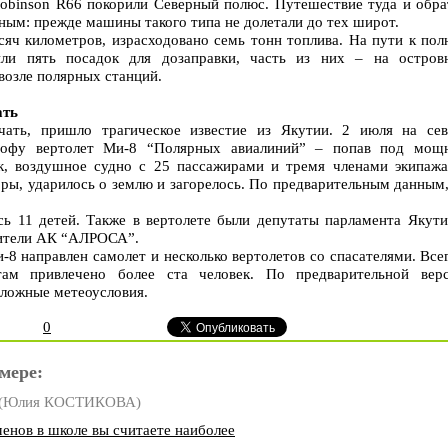
Robinson R66 покорили Северный полюс. Путешествие туда и обра
ьным: прежде машины такого типа не долетали до тех широт.
сяч километров, израсходовано семь тонн топлива. На пути к пол
и пять посадок для дозаправки, часть из них – на остров
 возле полярных станций.
ать
чать, пришло трагическое известие из Якутии. 2 июля на сев
трофу вертолет Ми-8 “Полярных авиалиний” – попав под мощ
, воздушное судно с 25 пассажирами и тремя членами экипажа
оры, ударилось о землю и загорелось. По предварительным данным
сь 11 детей. Также в вертолете были депутаты парламента Якути
вители АК “АЛРОСА”.
-8 направлен самолет и несколько вертолетов со спасателями. Все
там привлечено более ста человек. По предварительной верс
сложные метеоусловия.
0
мере:
(Юлия КОСТИКОВА)
енов в школе вы считаете наиболее