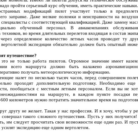
 надо пройти серьезный курс обучения, иметь практические навыки
остранных модификаций пилот участвует только в предполет
его заправке. Даже мелкие поломки и неисправности на воздуш
о специалисты с соответствующей квалификацией. Даже замену мас
ециально обученный персонал. В авиакомпаниях обслуживан
 техников, во время длительных перелетов входящая в состав экип
 через определенное количество летных часов проводит ту дру
 вертолетной экспедиции обязательно должен быть опытный инже
нят путешествие?
это не только работа пилотов. Огромное значение имеет назем
ении всего маршрута должно быть налажено аэронавигацион
оперативно получать метеорологическую информацию.
ющие налет по несколько тысяч часов, перед совершением полет
тельно проходят дополнительную подготовку. Необходимо еще 
сти, пообщаться с местным летным персоналом. Если вы не хот
 неожиданностями на маршруте, в каждом пункте посадки пе
600 километров нужно потратить значительное время на подготовк
руг другу не желает. Такая у нас профессия. И я хочу, чтобы у р
е совершал такого сложного путешествия. Пусть у них получится!
ть, им следует просчитать свои возможности еще один раз. И пус
– усилят экспедицию еще одним вертолетом.