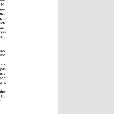
. На
ном
ных
ла и
ием
ажа,
гую
нер
ное
ное
а в
раз
ите
ред
у к
ебят
 Но
ть –