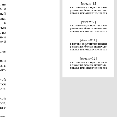
и не
[stream=8]
в потоке отсутствуют показы
в и
рекламных блоков, назначьте
ный
показы, или отключите поток
на.
[stream=7]
, в
в потоке отсутствуют показы
тью
рекламных блоков, назначьте
показы, или отключите поток
 из
ями
[stream=11]
шей
в потоке отсутствуют показы
рекламных блоков, назначьте
показы, или отключите поток
оль
[stream=12]
ими
в потоке отсутствуют показы
вать
рекламных блоков, назначьте
показы, или отключите поток
его
емой
ется
зон,
ьной
ин,
зи с
ние