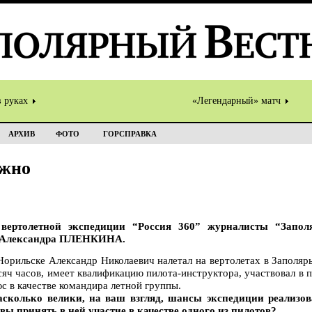
в руках
«Легендарный» матч
АРХИВ
ФОТО
ГОРСПРАВКА
ожно
вертолетной экспедиции “Россия 360” журналисты “Запол
и Александра ПЛЕНКИНА.
Норильске Александр Николаевич налетал на вертолетах в Заполяр
сяч часов, имеет квалификацию пилота-инструктора, участвовал в 
с в качестве командира летной группы.
асколько велики, на ваш взгляд, шансы экспедиции реализов
ы принять в ней участие в качестве одного из пилотов?