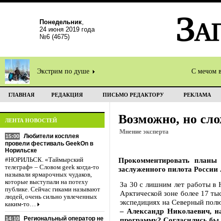
Понедельник
,
24 июня 2019 года
№6 (4675)
Экстрим по душе
С мечом 
ГЛАВНАЯ
РЕДАКЦИЯ
ПИСЬМО РЕДАКТОРУ
РЕКЛАМА
Возможно, но сл
ЛЕНТА НОВОСТЕЙ
Мнение эксперта
Любители косплея
15:00
провели фестиваль GeekOn в
Норильске
Прокомментировать планы 
#НОРИЛЬСК. «Таймырский
телеграф» – Словом geek когда-то
заслуженного пилота Росси
называли ярмарочных чудаков,
которые выступали на потеху
За 30 с лишним лет работы в 
публике. Сейчас гиками называют
Арктической зоне более 17 ты
людей, очень сильно увлеченных
экспедициях на Северный полю
каким-то…
– Александр Николаевич, н
Региональный оператор не
14:10
программу? Согласились бы в