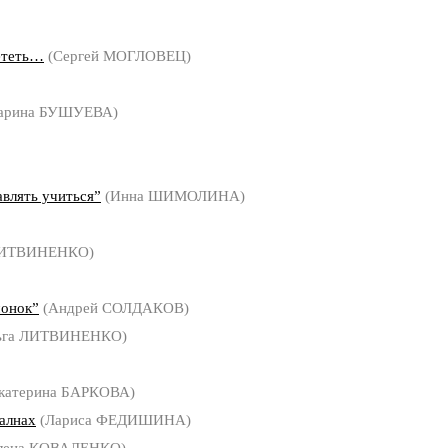
ететь…
(Сергей МОГЛОВЕЦ)
арина БУШУЕВА)
авлять учиться”
(Инна ШИМОЛИНА)
ЛИТВИНЕНКО)
чонок”
(Андрей СОЛДАКОВ)
ьга ЛИТВИНЕНКО)
катерина БАРКОВА)
алнах
(Лариса ФЕДИШИНА)
лена КОВАЛЕНКО)