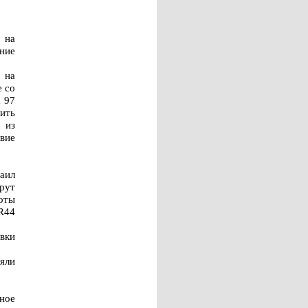
 на
дние
 на
е со
 97
тить
 из
вие
аил
рут
оты
R44
авки
яли
ное