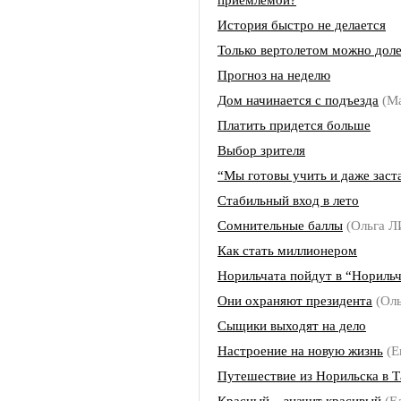
История быстро не делается
Только вертолетом можно дол
Прогноз на неделю
Дом начинается с подъезда
(М
Платить придется больше
Выбор зрителя
“Мы готовы учить и даже заст
Стабильный вход в лето
Сомнительные баллы
(Ольга 
Как стать миллионером
Норильчата пойдут в “Нориль
Они охраняют президента
(Ол
Сыщики выходят на дело
Настроение на новую жизнь
(Е
Путешествие из Норильска в Т
Красный – значит красивый
(Е