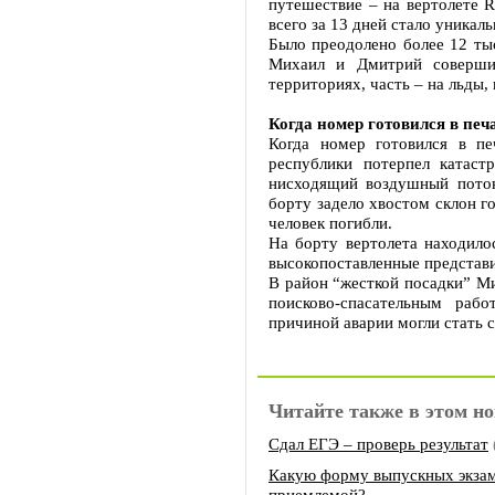
путешествие – на вертолете 
всего за 13 дней стало уникал
Было преодолено более 12 ты
Михаил и Дмитрий совершил
территориях, часть – на льды,
Когда номер готовился в печ
Когда номер готовился в пе
республики потерпел катас
нисходящий воздушный поток
борту задело хвостом склон г
человек погибли.
На борту вертолета находило
высокопоставленные предста
В район “жесткой посадки” Ми
поисково-спасательным рабо
причиной аварии могли стать 
Читайте также в этом но
Сдал ЕГЭ – проверь результат
Какую форму выпускных экзам
приемлемой?