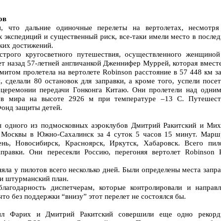
ов
, что дальние одиночные перелеты на вертолетах, несмотря
х экспедиций и существенный риск, все-таки имели место в после
аких достижений.
строго кругосветного путешествия, осуществленного женщиной
лет назад 57-летней англичанкой Дженнифер Муррей, которая вмест
итом пролетела на вертолете Robinson расстояние в 57 448 км за
, сделали 80 остановок для заправки, а кроме того, успели посе
 церемонии передачи Гонконга Китаю. Они пролетели над одним
ов мира на высоте 2926 м при температуре –13 С. Путешест
Фонд защиты детей.
 одного из подмосковных аэроклубов Дмитрий Ракитский и Мих
 Москвы в Южно-Сахалинск за 4 суток 5 часов 15 минут. Марш
ень, Новосибирск, Красноярск, Иркутск, Хабаровск. Всего пил
аправки. Они пересекли Россию, перегоняя вертолет Robinson 
е.
яла у пилотов всего несколько дней. Были определены места запр
 и штурманский план.
лагодарность диспетчерам, которые контролировали и направл
 что без поддержки “внизу” этот перелет не состоялся бы.
 Фарих и Дмитрий Ракитский совершили еще одно рекорд