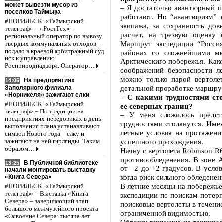
может вывезти мусор из
– Я достаточно авантюрный по
поселков Таймыра
работают. Но “авантюризм” 
#НОРИЛЬСК. «Таймырский
экипажа, за сохранность дов
телеграф» – «РостТех» –
расчет, на трезвую оценку 
региональный оператор по вывозу
Маршрут экспедиции “Россия
твердых коммунальных отходов –
подало в краевой арбитражный суд
районах со сложнейшими мет
иск к управлению
Арктическиго побережья. Как
Росприроднадзора. Оператор…
соображений безопасности л
можно только парой вертоле
На предприятиях
14:05
детальной проработке маршру
Заполярного филиала
«Норникеля» зажигают елки
– С какими трудностями ст
#НОРИЛЬСК. «Таймырский
ее северных границ?
телеграф» – По традиции на
– У меня сложилось предста
предприятиях-передовиках в день
трудностями столкнутся. Имея
выполнения плана устанавливают
летные условия на протяжени
символ Нового года – елку и
успешного прохождения.
зажигают на ней гирлянды. Таким
образом…
Начну с вертолета Robinson R
противообледенения. В зоне А
В Публичной библиотеке
13:25
от –2 до +2 градусов. В усло
начали монтировать выставку
когда риск сильного обледенен
«Книга Севера»
В летние месяцы на побережье
#НОРИЛЬСК. «Таймырский
телеграф» – Выставка «Книга
экспедиции по поискам потер
Севера» – завершающий этап
поисковые вертолеты в течение
большого межмузейного проекта
ограниченной видимостью.
«Освоение Севера: тысяча лет
Обращу внимание на техничес