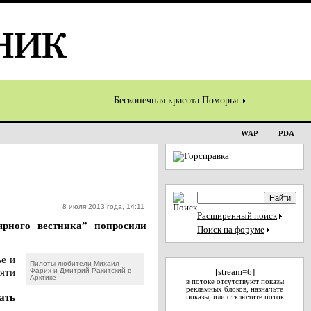
Бесконечная красота Поморья
WAP
PDA
8 июля 2013 года, 14:11
Расширенный поиск
ярного вестника” попросили
Поиск на форуме
ье и
Пилоты-любители Михаил
пяти
Фарих и Дмитрий Ракитский в
[stream=6]
Арктике
в потоке отсутствуют показы
рекламных блоков, назначьте
ать
показы, или отключите поток