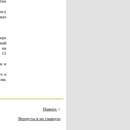
тно
юсу
ных
ере
ный
 на
, 15
и и
го к
ии,
Наверх
↑
Вернуться на главную