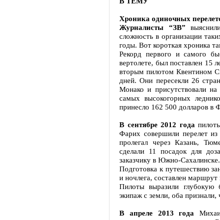
В ТЕМУ
Хроника одиночных перелет
Журналисты “ЗВ”
выяснили
сложность в организации таки
годы. Вот короткая хроника т
Рекорд первого и самого бы
вертолете, был поставлен 15 
вторым пилотом Квентином См
дней. Они пересекли 26 стран
Монако и присутствовали на
самых высокогорных ледник
принесло 162 500 долларов в 
В сентябре 2012 года
пилоты
Фарих совершили перелет из
пролегал через Казань, Тюм
сделали 11 посадок для доз
заказчику в Южно-Сахалинск
Подготовка к путешествию зан
и ночлега, составлен маршрут
Пилоты выразили глубокую б
экипаж с земли, оба признали,
В апреле 2013 года
Михаил