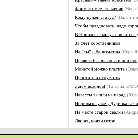
Формат имеет значение
(Вера
Кому нужен статус?
(Валенти
Чтобы праздновать, надо хор
В Норильске могут появиться
За счет собственников
На “ты” с банкоматом
(Серге
Правила безопасности при опе
Монетой можно платить
(Оль
Простить и отпустить
Ждем всходов!
(Татьяна ЕРМ
Невесты вышли на парад
(Юли
Норильск гуляет, Дудинка зажи
На месте старой свалки
(Андр
Дворец почти готов