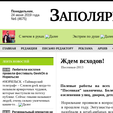
Понедельник
,
24 июня 2019 года
№6 (4675)
С мечом в руках
Экстрим по душе
ГЛАВНАЯ
РЕДАКЦИЯ
ПИСЬМО РЕДАКТОРУ
РЕКЛАМА
АРХИВ
Ждем всходов!
ЛЕНТА НОВОСТЕЙ
Посевная-2013
Любители косплея
15:00
провели фестиваль GeekOn в
Норильске
#НОРИЛЬСК. «Таймырский
Полевые работы на всех 
телеграф» – Словом geek когда-то
называли ярмарочных чудаков,
“Посевная” закончены. Боле
которые выступали на потеху
озеленении улиц, дворов, де
публике. Сейчас гиками называют
людей, очень сильно увлеченных
Норильчане проявили в вопрос
каким-то…
в прошлом году. Энтузиасты-о
разобрали в штаб-амбарах вс
Региональный оператор не
14:10