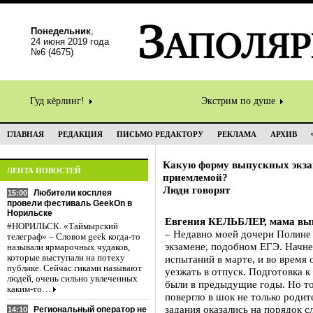
Понедельник
,
24 июня 2019 года
№6 (4675)
Гуд кёрлинг!
Экстрим по душе
ГЛАВНАЯ
РЕДАКЦИЯ
ПИСЬМО РЕДАКТОРУ
РЕКЛАМА
АРХИВ
Какую форму выпускных экзам
ЛЕНТА НОВОСТЕЙ
приемлемой?
Люди говорят
Любители косплея
15:00
провели фестиваль GeekOn в
Норильске
Евгения КЕЛЬБЛЕР, мама вып
#НОРИЛЬСК. «Таймырский
– Недавно моей дочери Полине
телеграф» – Словом geek когда-то
экзамене, подобном ЕГЭ. Начне
называли ярмарочных чудаков,
которые выступали на потеху
испытаний в марте, и во время 
публике. Сейчас гиками называют
уезжать в отпуск. Подготовка к
людей, очень сильно увлеченных
были в предыдущие годы. Но то,
каким-то…
повергло в шок не только родит
задания оказались на порядок 
Региональный оператор не
14:10