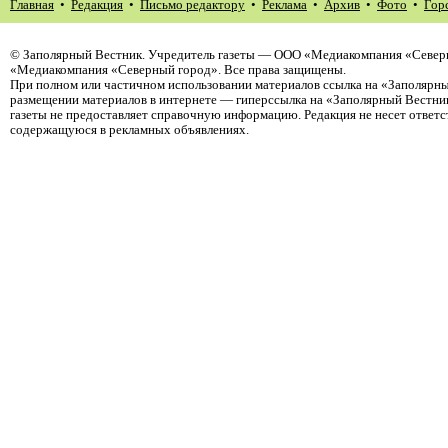
Главная
•
Редакция
•
Письмо редактору
•
Реклама
•
Архив
•
Фото
•
Гор
©
Заполярный Вестник
. Учредитель газеты — ООО «Медиакомпания «Северн
«Медиакомпания «Северный город». Все права защищены.
При полном или частичном использовании материалов ссылка на «Заполярны
размещении материалов в интернете — гиперссылка на «Заполярный Вестник
газеты не предоставляет справочную информацию. Редакция не несет ответ
содержащуюся в рекламных объявлениях.