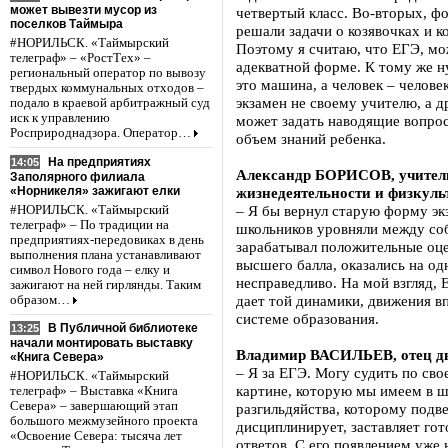
может вывезти мусор из
четвертый класс. Во-вторых, ф
поселков Таймыра
решали задачи о козявочках и к
#НОРИЛЬСК. «Таймырский
Поэтому я считаю, что ЕГЭ, мо
телеграф» – «РостТех» –
адекватной форме. К тому же н
региональный оператор по вывозу
это машина, а человек – челове
твердых коммунальных отходов –
экзамен не своему учителю, а д
подало в краевой арбитражный суд
иск к управлению
может задать наводящие вопро
Росприроднадзора. Оператор…
объем знаний ребенка.
На предприятиях
14:05
Александр БОРИСОВ, учитель
Заполярного филиала
«Норникеля» зажигают елки
жизнедеятельности и физкуль
– Я бы вернул старую форму эк
#НОРИЛЬСК. «Таймырский
телеграф» – По традиции на
школьников уровняли между собо
предприятиях-передовиках в день
зарабатывал положительные оце
выполнения плана устанавливают
высшего балла, оказались на о
символ Нового года – елку и
несправедливо. На мой взгляд,
зажигают на ней гирлянды. Таким
дает той динамики, движения в
образом…
системе образования.
В Публичной библиотеке
13:25
начали монтировать выставку
Владимир ВАСИЛЬЕВ, отец д
«Книга Севера»
– Я за ЕГЭ. Могу судить по сво
#НОРИЛЬСК. «Таймырский
картине, которую мы имеем в ш
телеграф» – Выставка «Книга
Севера» – завершающий этап
разгильдяйства, которому подв
большого межмузейного проекта
дисциплинирует, заставляет го
«Освоение Севера: тысяча лет
ответов. С его появлением уже 