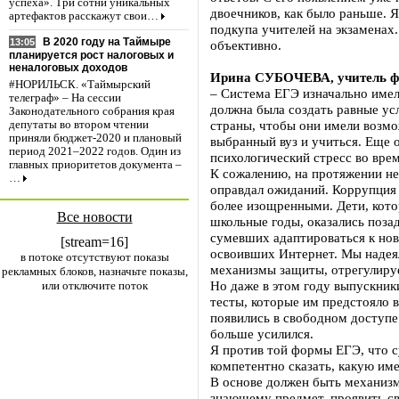
успеха». Три сотни уникальных
двоечников, как было раньше. 
артефактов расскажут свои…
подкупа учителей на экзаменах
В 2020 году на Таймыре
13:05
объективно.
планируется рост налоговых и
неналоговых доходов
Ирина СУБОЧЕВА, учитель фи
#НОРИЛЬСК. «Таймырский
– Система ЕГЭ изначально име
телеграф» – На сессии
должна была создать равные усл
Законодательного собрания края
страны, чтобы они имели возмо
депутаты во втором чтении
приняли бюджет-2020 и плановый
выбранный вуз и учиться. Еще 
период 2021–2022 годов. Один из
психологический стресс во врем
главных приоритетов документа –
К сожалению, на протяжении не
…
оправдал ожиданий. Коррупция 
более изощренными. Дети, кото
Все новости
школьные годы, оказались поза
сумевших адаптироваться к но
[stream=16]
освоивших Интернет. Мы надеял
в потоке отсутствуют показы
механизмы защиты, отрегулиру
рекламных блоков, назначьте показы,
Но даже в этом году выпускники
или отключите поток
тесты, которые им предстояло 
появились в свободном доступе
больше усилился.
Я против той формы ЕГЭ, что с
компетентно сказать, какую им
В основе должен быть механизм
знающему предмет, проявить с