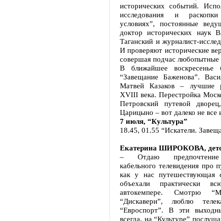
исторических событий. Испо
исследования и раскопк
условиях”, постоянные вед
доктор исторических наук В
Таганский и журналист-иссле
И проверяют исторические вер
совершая подчас любопытные 
В ближайшее воскресенье б
“Завещание Баженова”. Вас
Матвей Казаков – лучшие р
XVIII века. Перестройка Моск
Петровский путевой дворец
Царицыно – вот далеко не все 
7 июля, “Культура”
18.45, 01.55 “Искатели. Заве
Екатерина ШИРОКОВА, детс
– Отдаю предпочтение
кабельного телевидения про п
как у нас путешествующая 
объехали практически в
автокемпере. Смотрю “М
“Дискавери”, люблю телек
“Евроспорт”. В эти выходн
всегда, на “Культуре” послуш