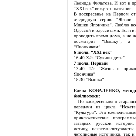
Леонида Филатова. И вот в п
“ХХI век” вижу это название.
В воскресенье на Первом от
очередную серию “Жизни 
Мишки Япончика”. Люблю все,
Одессой и одесситами. Если в
проводить время дома, а не н
посмотрит “Вышку”, а 
“Япончиком”.
6 июля, “ХХI век”
16.40 Х/ф “Сукины дети”
7 июля, Первый
13.40 Т/с “Жизнь и прик
Япончика”
18.30 “Вышка”
Елена КОВАЛЕНКО, методи
библиотеки:
– По воскресеньям я стараюс
передачи из цикла “Искате
“Культура”. Это еженедельные
приключенческие программ
загадках русской истории
истину, искатели-энтузиасты
летописные источники, так и