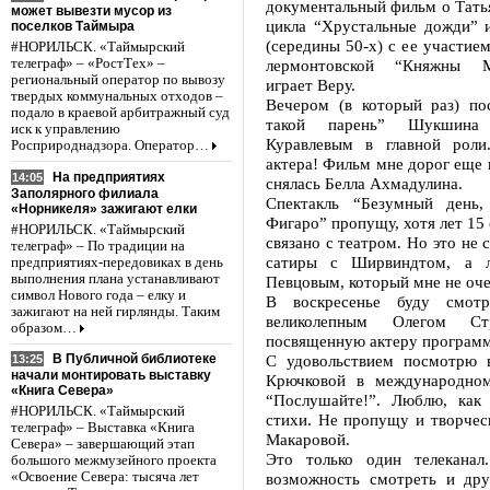
документальный фильм о Тать
может вывезти мусор из
цикла “Хрустальные дожди” 
поселков Таймыра
(середины 50-х) с ее участием
#НОРИЛЬСК. «Таймырский
телеграф» – «РостТех» –
лермонтовской “Княжны М
региональный оператор по вывозу
играет Веру.
твердых коммунальных отходов –
Вечером (в который раз) п
подало в краевой арбитражный суд
такой парень” Шукшина
иск к управлению
Куравлевым в главной роли
Росприроднадзора. Оператор…
актера! Фильм мне дорог еще и
На предприятиях
14:05
снялась Белла Ахмадулина.
Заполярного филиала
Спектакль “Безумный день,
«Норникеля» зажигают елки
Фигаро” пропущу, хотя лет 15 
#НОРИЛЬСК. «Таймырский
связано с театром. Но это не 
телеграф» – По традиции на
сатиры с Ширвиндтом, а л
предприятиях-передовиках в день
выполнения плана устанавливают
Певцовым, который мне не оче
символ Нового года – елку и
В воскресенье буду смот
зажигают на ней гирлянды. Таким
великолепным Олегом С
образом…
посвященную актеру программ
С удовольствием посмотрю 
В Публичной библиотеке
13:25
начали монтировать выставку
Крючковой в международно
«Книга Севера»
“Послушайте!”. Люблю, как 
#НОРИЛЬСК. «Таймырский
стихи. Не пропущу и творчес
телеграф» – Выставка «Книга
Макаровой.
Севера» – завершающий этап
Это только один телеканал
большого межмузейного проекта
возможность смотреть и дру
«Освоение Севера: тысяча лет