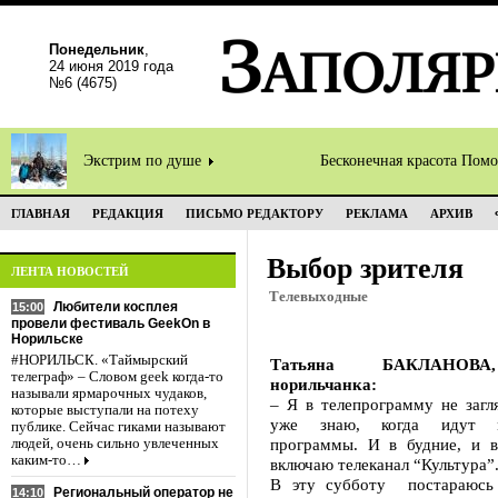
Понедельник
,
24 июня 2019 года
№6 (4675)
Экстрим по душе
Бесконечная красота Пом
ГЛАВНАЯ
РЕДАКЦИЯ
ПИСЬМО РЕДАКТОРУ
РЕКЛАМА
АРХИВ
Выбор зрителя
ЛЕНТА НОВОСТЕЙ
Телевыходные
Любители косплея
15:00
провели фестиваль GeekOn в
Норильске
#НОРИЛЬСК. «Таймырский
Татьяна БАКЛАНОВА
телеграф» – Словом geek когда-то
норильчанка:
называли ярмарочных чудаков,
– Я в телепрограмму не загл
которые выступали на потеху
уже знаю, когда идут 
публике. Сейчас гиками называют
программы. И в будние, и 
людей, очень сильно увлеченных
каким-то…
включаю телеканал “Культура”
В эту субботу постараюсь 
Региональный оператор не
14:10