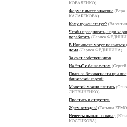
КОВАЛЕНКО)
Формат имеет значение
(Вера
КАЛАБЕКОВА)
Кому нужен статус?
(Валенти
Чтобы праздновать, надо хор
поработать
(Лариса ФЕДИШИ
В Норильске могут появиться
дома
(Лариса ФЕДИШИНА)
За счет собственников
На “ты” с банкоматом
(Серге
Правила безопасности при опе
банковской картой
Монетой можно платить
(Ольг
ЛИТВИНЕНКО)
Простить и отпустить
Ждем всходов!
(Татьяна ЕРМ
Невесты вышли на парад
(Юли
КОСТИКОВА)