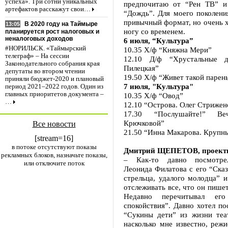
успеха». Три сотни уникальных
предпочитаю от “Рен ТВ” и
артефактов расскажут свои…
“Дождь”. Для моего поколени
привычный формат, но очень х
В 2020 году на Таймыре
13:05
ногу со временем.
планируется рост налоговых и
неналоговых доходов
6 июля, “Культура”
#НОРИЛЬСК. «Таймырский
10.35 Х/ф “Княжна Мери”
телеграф» – На сессии
12.10 Д/ф “Хрустальные д
Законодательного собрания края
Пилецкая”
депутаты во втором чтении
19.50 Х/ф “Живет такой парен
приняли бюджет-2020 и плановый
7 июля, "Культура"
период 2021–2022 годов. Один из
главных приоритетов документа –
10.35 Х/ф “Овод”
…
12.10 “Острова. Олег Стрижен
17.30 “Послушайте!” Ве
Крючковой”
Все новости
21.50 “Инна Макарова. Крупн
[stream=16]
в потоке отсутствуют показы
Дмитрий ЩЕПЕТОВ, проект
рекламных блоков, назначьте показы,
– Как-то давно посмотре
или отключите поток
Леонида Филатова с его “Ска
стрельца, удалого молодца” и
отслеживать все, что он пишет
Недавно перечитывал его
спокойствия”. Давно хотел п
“Сукины дети” из жизни теат
насколько мне известно, реж