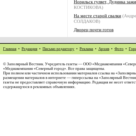
Норильск гуляет, Дудинка зажи
КОСТИКОВА)
На месте старой свалки
(Андр
СОЛДАКОВ)
Дворец почти готов
Главная
•
Редакция
•
Письмо редактору
•
Реклама
•
Архив
•
Фото
•
Гор
©
Заполярный Вестник
. Учредитель газеты — ООО «Медиакомпания «Северн
«Медиакомпания «Северный город». Все права защищены.
При полном или частичном использовании материалов ссылка на «Заполярны
размещении материалов в интернете — гиперссылка на «Заполярный Вестник
газеты не предоставляет справочную информацию. Редакция не несет ответ
содержащуюся в рекламных объявлениях.