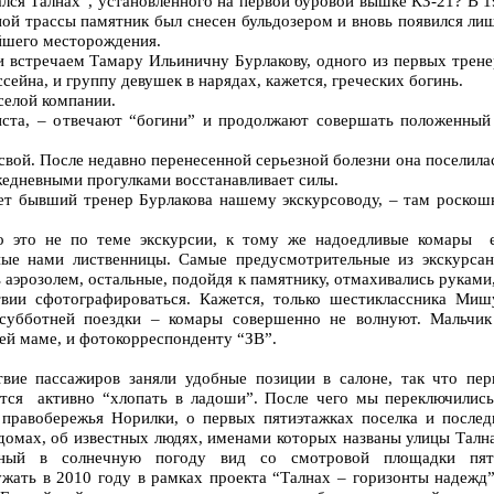
ался Талнах”, установленного на первой буровой вышке КЗ-21? В 
ой трассы памятник был снесен бульдозером и вновь появился ли
йшего месторождения.
и встречаем Тамару Ильиничну Бурлакову, одного из первых трене
сейна, и группу девушек в нарядах, кажется, греческих богинь.
селой компании.
ста, – отвечают “богини” и продолжают совершать положенный
вой. После недавно перенесенной серьезной болезни она поселила
жедневными прогулками восстанавливает силы.
тует бывший тренер Бурлакова нашему экскурсоводу, – там роскош
 но это не по теме экскурсии, к тому же надоедливые комары 
ные нами лиственницы. Самые предусмотрительные из экскурсан
 аэрозолем, остальные, подойдя к памятнику, отмахивались руками
твии сфотографироваться. Кажется, только шестиклассника Миш
субботней поездки – комары совершенно не волнуют. Мальчик
оей маме, и фотокорреспонденту “ЗВ”.
вие пассажиров заняли удобные позиции в салоне, так что пер
тся активно “хлопать в ладоши”. После чего мы переключились
х правобережья Норилки, о первых пятиэтажках поселка и послед
домах, об известных людях, именами которых названы улицы Тална
пный в солнечную погоду вид со смотровой площадки пят
ужать в 2010 году в рамках проекта “Талнах – горизонты надежд”