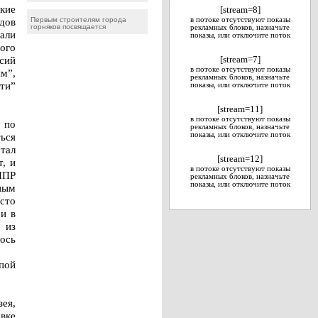
кие
[stream=8]
одов
Первым строителям города
в потоке отсутствуют показы
горняков посвящается
рекламных блоков, назначьте
али
показы, или отключите поток
ого
сий
[stream=7]
в потоке отсутствуют показы
ям”,
рекламных блоков, назначьте
яти”
показы, или отключите поток
[stream=11]
в потоке отсутствуют показы
, по
рекламных блоков, назначьте
ться
показы, или отключите поток
тал
[stream=12]
, и
в потоке отсутствуют показы
 НПР
рекламных блоков, назначьте
показы, или отключите поток
ным
сто
 и в
 из
лось
пой
ея,
вке