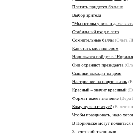
Платить придется больше
Выбор зрителя
“Мы готовы учить и даже заст
Стабильный вход в лето
Сомнительные баллы
(Ольга 
Как стать миллионером
Норильчата пойдут в “Нориль
Они охраняют президента
(Ол
Сыщики выходят на дело
Настроение на новую жизнь
(Е
Красный – значит красивый
(Е
Формат имеет значение
(Вера
Кому нужен статус?
(Валенти
Чтобы праздновать, надо хор
В Норильске могут появиться
За счет собственников