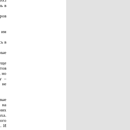
1993
шь в
ров
 им
сь в
ные
еще
тов
, но
у –
 не
вые
 на
них
ха.
ого
. И