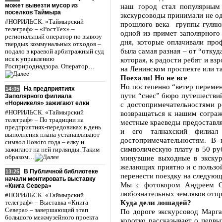
может вывезти мусор из
наш город стал популярным 
поселков Таймыра
экскурсоводы принимали не од
#НОРИЛЬСК. «Таймырский
прошлого века группы гуляю
телеграф» – «РостТех» –
одной из примет заполярного
региональный оператор по вывозу
дня, которые оплачивали про
твердых коммунальных отходов –
была самая разная – от “отку
подало в краевой арбитражный суд
иск к управлению
которая, к радости ребят и вз
Росприроднадзора. Оператор…
на Ленинском проспекте или т
Поехали! Но не все
Но постепенно “ветер перемен
На предприятиях
14:05
пути “снес” бюро путешествий
Заполярного филиала
«Норникеля» зажигают елки
с достопримечательностями р
#НОРИЛЬСК. «Таймырский
возвращаться к нашим сограж
телеграф» – По традиции на
местные краеведы предоставля
предприятиях-передовиках в день
и его талнахский филиал
выполнения плана устанавливают
достопримечательностям. В 
символ Нового года – елку и
символическую плату в 50 руб
зажигают на ней гирлянды. Таким
образом…
минувшие выходные в экскур
желающих приятно и с пользой
В Публичной библиотеке
13:25
перенести поездку на следую
начали монтировать выставку
Мы с фотокором Андреем Со
«Книга Севера»
любознательных земляков отпр
#НОРИЛЬСК. «Таймырский
Куда дели лошадей?
телеграф» – Выставка «Книга
Севера» – завершающий этап
По дороге экскурсовод Марга
большого межмузейного проекта
коротко рассказывает о перв