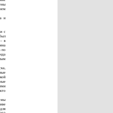
ены
нем
а и
и с
был
 – в
ина
а по
юда
ным
ка,
вые
акой
ные
ими
икто
 мы
иве
для