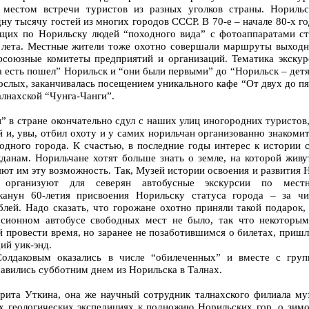
местом встречи туристов из разных уголков страны. Норильс
ну тысячу гостей из многих городов СССР. В 70-е – начале 80-х г
щих по Норильску людей “походного вида” с фотоаппаратами ст
 лета. Местные жители тоже охотно совершали маршруты выходн
фсоюзные комитеты предприятий и организаций. Тематика экскур
да есть пошел” Норильск и “они были первыми” до “Норильск – дет
рослых, заканчивалась посещением уникального кафе “От двух до п
алнахской “Чунга-Чанги”.
” в стране окончательно сдул с наших улиц иногородних туристов
 и, увы, отбил охоту и у самих норильчан организованно знакоми
одного города. К счастью, в последние годы интерес к истории с
данам. Норильчане хотят больше знать о земле, на которой живут
ют им эту возможность. Так, Музей истории освоения и развития
 организуют для северян автобусные экскурсии по мест
канун 60-летия присвоения Норильску статуса города – за чи
лей. Надо сказать, что горожане охотно приняли такой подарок,
сионном автобусе свободных мест не было, так что некоторым
 провести время, но заранее не позаботившимся о билетах, приш
щий уик-энд.
лдаковым оказались в числе “обилеченных” и вместе с груп
авились субботним днем из Норильска в Талнах.
рита Уткина, она же научный сотрудник талнахского филиала муз
ых геологических экспедициях к подножию Норильских гор, о зимо