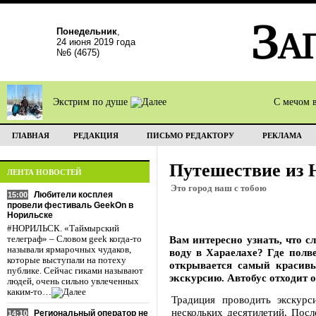
Понедельник
,
24 июня 2019 года
№6 (4675)
Экстрим по душе
С мечом 
ГЛАВНАЯ
РЕДАКЦИЯ
ПИСЬМО РЕДАКТОРУ
РЕКЛАМА
Путешествие из 
ЛЕНТА НОВОСТЕЙ
Это город наш с тобою
Любители косплея
15:00
провели фестиваль GeekOn в
Норильске
#НОРИЛЬСК. «Таймырский
Вам интересно узнать, что 
телеграф» – Словом geek когда-то
называли ярмарочных чудаков,
воду в Хараелахе? Где полв
которые выступали на потеху
открывается самый красив
публике. Сейчас гиками называют
экскурсию. Автобус отходит 
людей, очень сильно увлеченных
каким-то…
Традиция проводить экскурс
нескольких десятилетий. Пос
Региональный оператор не
14:10