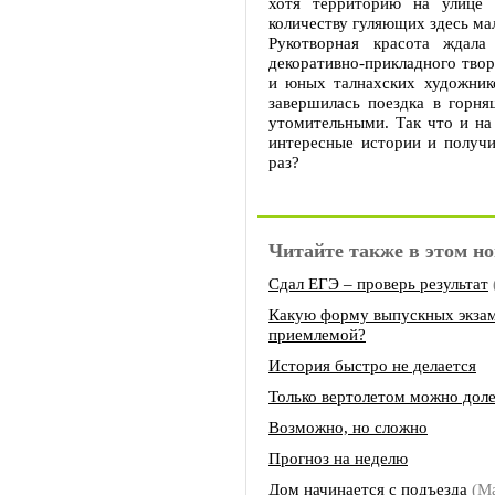
хотя территорию на улице 
количеству гуляющих здесь мал
Рукотворная красота ждала
декоративно-прикладного твор
и юных талнахских художнико
завершилась поездка в горня
утомительными. Так что и на
интересные истории и получ
раз?
Читайте также в этом но
Сдал ЕГЭ – проверь результат
Какую форму выпускных экзам
приемлемой?
История быстро не делается
Только вертолетом можно дол
Возможно, но сложно
Прогноз на неделю
Дом начинается с подъезда
(М