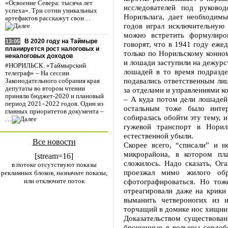
«Освоение Севера: тысяча лет
исследователей под руковод
успеха». Три сотни уникальных
Норильлага, дает необходимы
артефактов расскажут свои…
годов играл исключительную 
можно встретить формулир
В 2020 году на Таймыре
13:05
говорят, что в 1941 году еже
планируется рост налоговых и
только по Норильскому конном
неналоговых доходов
и лошади заступили на дежурс
#НОРИЛЬСК. «Таймырский
лошадей в то время подразде
телеграф» – На сессии
подавались ответственным ли
Законодательного собрания края
депутаты во втором чтении
за отделами и управлениями к
приняли бюджет-2020 и плановый
– А куда потом дели лошадей,
период 2021–2022 годов. Один из
остальным тоже было интере
главных приоритетов документа –
собиралась обойти эту тему, и
…
гужевой транспорт в Нори
естественной убыли.
Все новости
Скорее всего, “списали” и 
микрорайона, в котором пл
[stream=16]
сложилось. Надо сказать, Ога
в потоке отсутствуют показы
проезжал мимо жилого обр
рекламных блоков, назначьте показы,
или отключите поток
сфотографироваться. Но тож
отреагировали даже на крики
выманить четвероногих из и
торчащий в домике нос хищни
Доказательством существован
брошенные в вольеры сердобо