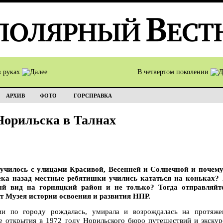
в руках
В четвертом поколении
АРХИВ
ФОТО
ГОРСПРАВКА
Норильска в Талнах
случилось с улицами Красивой, Весенней и Солнечной и почем
ека назад местные ребятишки учились кататься на коньках? 
ый вид на горняцкий район и не только? Тогда отправляй
от Музея истории освоения и развития НПР.
ии по городу рождалась, умирала и возрождалась на протяже
ле открытия в 1972 году Норильского бюро путешествий и экскур