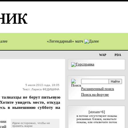
«Легендарный» матч
WAP
PDA
5 июля 2013 года, 18:05
Расширенный поиск
Текст: Лариса ФЕДИШИНА
Поиск на форуме
у талнахцы не берут питьевую
Хотите увидеть место, откуда
тесь в нынешнюю субботу на
[stream=6]
в потоке отсутствуют показы
рекламных блоков, назначьте
нии
показы, или отключите поток
Идем осторожно, чтобы не
сий
примять жарки