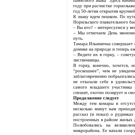
памятного знака “Здесь начин
году при расчистке горнолыжн
год 50-летия открытия крупне
К знаку идем пешком. По пут
Норильского плавательного бас
– Вы кто? – интересуемся у ве
– Мы отмечаем День экономи
путь.
Тамара Ильинична совершает с
домике на природе и теперь е
– Ведите их в горку, – сове
лиственницы.
В горку, конечно, хочется,
“роскошнее”, чем не увиден
заблаговременно побрызгались
не отказали себе в удовольс
самого младшего участника 
спешит, охотно позирует и св
Продолжение следует
Между тем комары в отсутст
несколько минут нам приходи
рассказ (и показ) о рудника
построенных в районе жилых 
Полюбовались на великоле
микрорайона. Ее начали соор