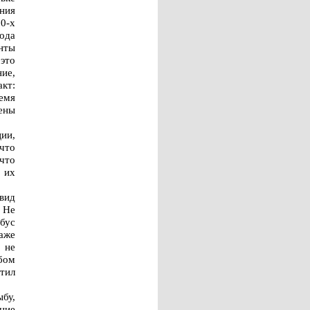
ния
0-х
ода
нты
 это
ние,
акт:
емя
ены
ции,
что
 что
 их
вид
 Не
обус
аже
 не
бом
тил
бу,
ние