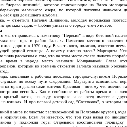
 на “дерево желаний”, которое приезжающие на Валек молодож
абережную маленького озера, по которой погожим июньским д
ть себя для домашнего альбома.
ка, – отметила Наталья Шишкина, молодая норильская поэтесс
з детских садов. – Люблю узнавать о городе что-то новое.
ы
го мы отправились к памятнику “Первым” в виде бетонной палатк
лахские горы и район Талнах. Памятник местного значения 
около дороги в 1970 году. В честь кого, полагаю, известно всем,
дущей рудной столицы. А почему именно здесь? Маргарита Утк
нила рассказом о том, что на этом месте стояла палатка прораб
ое время в народе место называли Молдаванкой. Слева отс
крорайон, который во времена открытия Талнаха называли Урожай
ягод.
нды, связанные с рабочим поселком, городом-спутником Норильс
 слушали по всему пути следования. Маргарита вспоминала пер
ния которым давали сами жители: Красивая – потому что именно т
 построили весной… Как в свободное от работы время и на лич
цы крытый каток, на льду которого и ее отец вместе с друг
на коньках. И про первый детский сад “Светлячок”, о котором н
енной в мире полностью расположенной за Полярным кругом), куда
се норильчане. Всем ли известно, что три года назад по инициат
района у подножия горы Отдельной восстановили площадку 