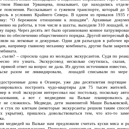
ством Николая Урванцева, показывает, где находились отделе
е пояснения. Рассказывает о гужевом транспорте, который до 5
роль в условиях Крайнего Севера. В одном из приказов 1935 г
овку: “О бережном отношении к лошадям”. Архивные докуме
дневно на работы, в том числе в шахты, выходили 310 лошадей, и
у парку. Через десять лет было организовано конное патрулирова
тво по обеспечению общественного порядка. Другой интересный ф
ляли на легковые и дежурные. Одни для разъездов в рабочее вр
цам, например главному механику комбината, другие были закрепл
омбината.
 съели? – спросила одна из молодых экскурсантов. Судя по реак
сно это узнать. Экскурсовод несколько смутилась, сказав, 
 прямой ответ на вопрос не дала. Из других источников известно,
льске разом не ликвидировали, лошадей списывали по мере
недостроенные дома в Оганере, уже два десятилетия портящие 
анировалось построить чудо-квартиры для 75 тысяч жителей.
нер в этой экскурсии интересовал нас постольку, поскольку авт
азования, а вот с медведями на Вальке планировалось д
е не сложилось. Медведи, дети знаменитой Маши Вальковской,
 и стук по клеткам (некоторые экскурсанты решили таким спосо
х укрытия), пришлось довольствоваться тем, что кто-то заме
ка.
ия медведей на Вальке нам предложили считать куски мяса и ры
льными норильчанами. Пришлось согласиться, после чего внима