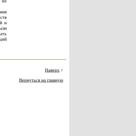
 по
ния
сств
й и
ыли
ать
щий
Наверх
↑
Вернуться на главную