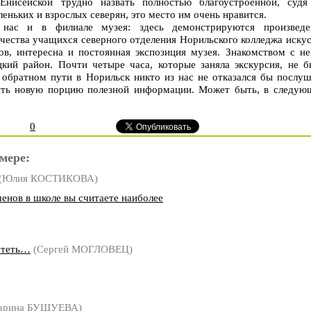
Енисейской трудно назвать полностью благоустроенной, судя
еньких и взрослых северян, это место им очень нравится.
 нас и в филиале музея: здесь демонстрируются произведе
чества учащихся северного отделения Норильского колледжа иску
в, интересна и постоянная экспозиция музея. Знакомством с не
цкий район. Почти четыре часа, которые заняла экскурсия, не б
 обратном пути в Норильск никто из нас не отказался бы послуш
ить новую порцию полезной информации. Может быть, в следую
0
мере:
(Юлия КОСТИКОВА)
енов в школе вы считаете наиболее
ететь…
(Сергей МОГЛОВЕЦ)
арина БУШУЕВА)