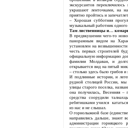
экскурсантов переключилось
украшают ленточками, на н
приятно пройтись и запечатле
– Хорошая субботняя прогул
музыкальный работник одного и
Там лиственницы и… комар
В предвкушении чего-то ново
панорамным видом на Харае
установлен на возвышенности 
честь первых строителей бу
официальную информацию допол
фамилии Молдаван, и долг
открывается вид на пятый ми
– столько здесь было грибов и 
И подлинные истории, и леге
рудной столицей России, мы
улицы старого поселка, назва
она получилась, Весенняя –
средства соорудили талнах
ребятишками учился кататься 
из нас и не слышал.
О горнолыжной базе (единств
направились дальше, знают в
администрации горняцкого 