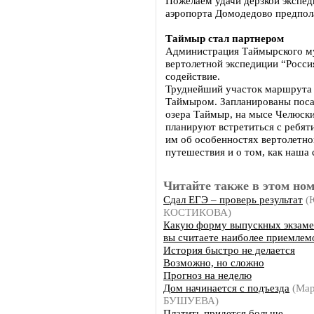
Пожелаем удачи дерзкой экспед
аэропорта Домодедово предпол
Таймыр стал партнером
Администрация Таймырского му
вертолетной экспедиции “Росс
содействие.
Труднейший участок маршрута 
Таймыром. Запланированы посад
озера Таймыр, на мысе Челюски
планируют встретиться с ребят
им об особенностях вертолетно
путешествия и о том, как наша 
Читайте также в этом ном
Сдал ЕГЭ – проверь результат
(
КОСТИКОВА)
Какую форму выпускных экзаме
вы считаете наиболее приемлем
История быстро не делается
Возможно, но сложно
Прогноз на неделю
Дом начинается с подъезда
(Мар
БУШУЕВА)
Платить придется больше