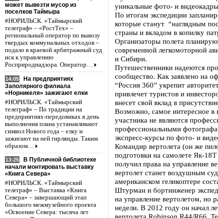
может вывезти мусор из
уникальные фото- и видеокадры
поселков Таймыра
По итогам экспедиции запланир
#НОРИЛЬСК. «Таймырский
которые станут “наглядным по
телеграф» – «РостТех» –
страны и вкладом в копилку па
региональный оператор по вывозу
Организаторы полета планирую
твердых коммунальных отходов –
современной легкомоторной ави
подало в краевой арбитражный суд
иск к управлению
и Сибири.
Росприроднадзора. Оператор…
Путешественники надеются про
сообщество. Как заявлено на о
На предприятиях
14:05
“Россия 360” укрепит авторите
Заполярного филиала
«Норникеля» зажигают елки
привлечет туристов и инвесторо
внесет свой вклад в присутстви
#НОРИЛЬСК. «Таймырский
телеграф» – По традиции на
Возможно, самое интересное в в
предприятиях-передовиках в день
участника не являются професс
выполнения плана устанавливают
профессиональными фотографа
символ Нового года – елку и
экспресс-курсы по фото- и виде
зажигают на ней гирлянды. Таким
Командир вертолета (он же пил
образом…
подготовки на самолете Як-18Т в
В Публичной библиотеке
13:25
получил права на управление в
начали монтировать выставку
вертолет станет воздушным суд
«Книга Севера»
американском геликоптере соста
#НОРИЛЬСК. «Таймырский
Штурман и бортинженер экспед
телеграф» – Выставка «Книга
Севера» – завершающий этап
на управление вертолетом, но 
большого межмузейного проекта
недели. В 2012 году он начал л
«Освоение Севера: тысяча лет
вертолета Robinson R44/R66. Т