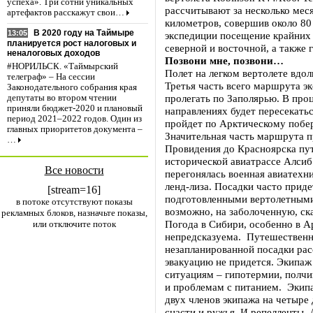
успеха». Три сотни уникальных
рассчитывают за несколько мес
артефактов расскажут свои…
километров, совершив около 80 
В 2020 году на Таймыре
13:05
экспедиции посещение крайних 
планируется рост налоговых и
северной и восточной, а также 
неналоговых доходов
Позвони мне, позвони…
#НОРИЛЬСК. «Таймырский
Полет на легком вертолете вдол
телеграф» – На сессии
Третья часть всего маршрута эк
Законодательного собрания края
пролегать по Заполярью. В про
депутаты во втором чтении
приняли бюджет-2020 и плановый
направлениях будет пересекатьс
период 2021–2022 годов. Один из
пройдет по Арктическому побе
главных приоритетов документа –
Значительная часть маршрута п
…
Провидения до Красноярска пу
исторической авиатрассе Алсиб
Все новости
перегонялась военная авиатех
ленд-лиза. Посадки часто прид
[stream=16]
подготовленными вертолетными
в потоке отсутствуют показы
возможно, на заболоченную, ск
рекламных блоков, назначьте показы,
Погода в Сибири, особенно в А
или отключите поток
непредсказуема. Путешественни
незапланированной посадки ра
эвакуацию не придется. Экипаж
ситуациям – гипотермии, полч
и проблемам с питанием. Экип
двух членов экипажа на четыре
снасти и ружья. И репелленты.