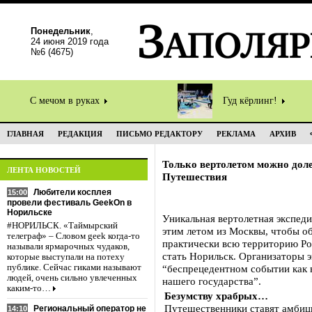
Понедельник
,
24 июня 2019 года
№6 (4675)
С мечом в руках
Гуд кёрлинг!
ГЛАВНАЯ
РЕДАКЦИЯ
ПИСЬМО РЕДАКТОРУ
РЕКЛАМА
АРХИВ
Только вертолетом можно дол
ЛЕНТА НОВОСТЕЙ
Путешествия
Любители косплея
15:00
провели фестиваль GeekOn в
Норильске
Уникальная вертолетная экспеди
#НОРИЛЬСК. «Таймырский
этим летом из Москвы, чтобы о
телеграф» – Словом geek когда-то
практически всю территорию Ро
называли ярмарочных чудаков,
стать Норильск. Организаторы 
которые выступали на потеху
публике. Сейчас гиками называют
“беспрецедентном событии как в
людей, очень сильно увлеченных
нашего государства”.
каким-то…
Безумству храбрых…
Путешественники ставят амбиц
Региональный оператор не
14:10