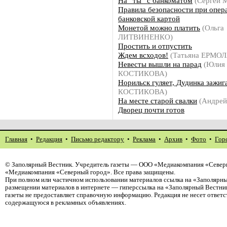
На “ты” с банкоматом
(Сергей
Правила безопасности при опер
банковской картой
Монетой можно платить
(Ольга
ЛИТВИНЕНКО)
Простить и отпустить
Ждем всходов!
(Татьяна ЕРМО
Невесты вышли на парад
(Юлия
КОСТИКОВА)
Норильск гуляет, Дудинка зажиг
КОСТИКОВА)
На месте старой свалки
(Андре
Дворец почти готов
Главная
•
Редакция
•
Письмо редактору
•
Реклама
•
Архив
•
Фото
•
Гор
©
Заполярный Вестник
. Учредитель газеты — ООО «Медиакомпания «Северн
«Медиакомпания «Северный город». Все права защищены.
При полном или частичном использовании материалов ссылка на «Заполярны
размещении материалов в интернете — гиперссылка на «Заполярный Вестник
газеты не предоставляет справочную информацию. Редакция не несет ответ
содержащуюся в рекламных объявлениях.