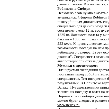
дымы и ракеты. И конечно же, 
Робинзон в Сибири
Несколько слов нужно сказать о
американской фирмы Robinson H
газотурбинным двигателем, соз
специально для данной модели 
составляет около 12 м, вес пуст
1225 кг. Дальность полета у в
баками – 1000 км, практический
222 км/ч. К преимуществам мал
возможность посадки на нем п
небольшого размера. За эту ос
джипом”. Специалисты отмечаю
авторотации при отказе двигат
Мужики с пропеллером
Планируемая экспедиция достат
поставили перед собой путеше
специалистов. Тем интереснее б
результатами. В Норильске вер
Вальке. Путешественники приг
заснять их посадку и взлет на н
Норильск они сообщат дополнит
можно будет следить в режиме 
www.heliex.ru
.