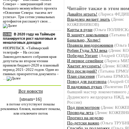
Севера» – завершающий этап
Читайте также в этом ном
большого межмузейного проекта
«Освоение Севера: тысяча лет
Давайте играть!
(Лариса ФЕДИ
успеха». Три сотни уникальных
Владелец желает знать
(Денис
артефактов расскажут свои…
КОЖЕВНИКОВ)
Карты в руки
(Ольга ПОЛЯНСК
В защиту школьников
(Татьяна
В 2020 году на Таймыре
13:05
планируется рост налоговых и
Банально, Холмс!
неналоговых доходов
Правила внедорожников
(Ольга
#НОРИЛЬСК. «Таймырский
Робин Гуды ХХI века
(Денис К
телеграф» – На сессии
Победил Ургант
(Андрей СОЛД
Законодательного собрания края
И первое семейное
(Лариса М
депутаты во втором чтении
Хватит мусорить!
(Денис КОЖ
приняли бюджет-2020 и плановый
период 2021–2022 годов. Один из
Кто последний?
(Татьяна ЕРМО
главных приоритетов документа –
План спасения
(Татьяна ЕРМОЛ
…
Повод для разговора
(Андрей 
В надежных руках
(Валентин 
Все новости
бывший мастер локомотивного 
Дудинского желдорцеха НЖД, ве
[stream=16]
России)
в потоке отсутствуют показы
Под присмотром
(Денис КОЖЕ
рекламных блоков, назначьте показы,
Проводы лета
(Денис КОЖЕВН
или отключите поток
Прогноз на неделю
По-детски важно
(Ольга ТРУБ
Спасибо за поддержку
(Ольга 