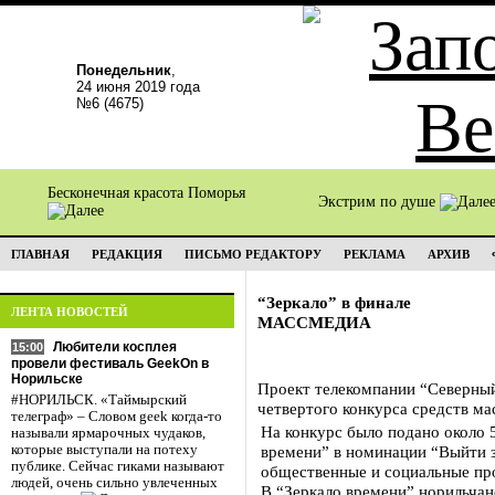
Понедельник
,
24 июня 2019 года
№6 (4675)
Бесконечная красота Поморья
Экстрим по душе
ГЛАВНАЯ
РЕДАКЦИЯ
ПИСЬМО РЕДАКТОРУ
РЕКЛАМА
АРХИВ
“Зеркало” в финале
ЛЕНТА НОВОСТЕЙ
МАССМЕДИА
Любители косплея
15:00
провели фестиваль GeekOn в
Норильске
Проект телекомпании “Северный
#НОРИЛЬСК. «Таймырский
четвертого конкурса средств м
телеграф» – Словом geek когда-то
На конкурс было подано около 
называли ярмарочных чудаков,
которые выступали на потеху
времени” в номинации “Выйти з
публике. Сейчас гиками называют
общественные и социальные пр
людей, очень сильно увлеченных
В “Зеркало времени” норильчан