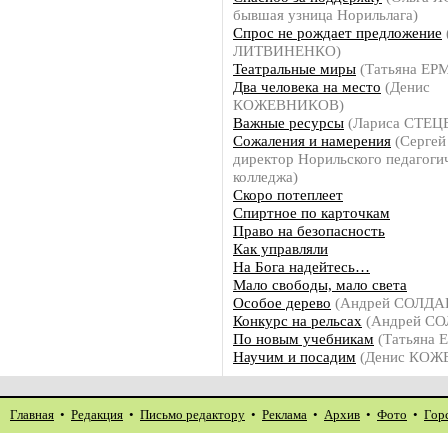
бывшая узница Норильлага)
Спрос не рождает предложение
ЛИТВИНЕНКО)
Театральные миры
(Татьяна Е
Два человека на место
(Денис
КОЖЕВНИКОВ)
Важные ресурсы
(Лариса СТЕЦ
Сожаления и намерения
(Серге
директор Норильского педагоги
колледжа)
Скоро потеплеет
Спиртное по карточкам
Право на безопасность
Как управляли
На Бога надейтесь…
Мало свободы, мало света
Особое дерево
(Андрей СОЛДА
Конкурс на рельсах
(Андрей С
По новым учебникам
(Татьяна
Научим и посадим
(Денис КОЖ
Главная
•
Редакция
•
Письмо редактору
•
Реклама
•
Архив
•
Фото
•
Гор