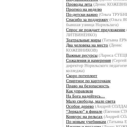
Проводы лета
(Денис КОЖЕВН
Прогноз на неделю
По-детски важно
(Ольга ТРУБ
Спасибо за поддержку
(Ольга 
бывшая узница Норильлага)
Спрос не рождает предложение
ЛИТВИНЕНКО)
Театральные миры
(Татьяна Е
Два человека на место
(Денис
КОЖЕВНИКОВ)
Важные ресурсы
(Лариса СТЕЦ
Сожаления и намерения
(Серге
директор Норильского педагоги
колледжа)
Скоро потеплеет
Спиртное по карточкам
Право на безопасность
Как управляли
На Бога надейтесь…
Мало свободы, мало света
Особое дерево
(Андрей СОЛДА
“Зеркало” в финале
(Евгения С
Конкурс на рельсах
(Андрей С
По новым учебникам
(Татьяна
Научим и посадим
(Денис КОЖ