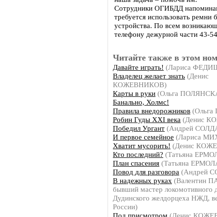
Сотрудники ОГИБДД напоминают
требуется использовать ремни
устройства. По всем возникающ
телефону дежурной части 43-54
Читайте также в этом ном
Давайте играть!
(Лариса ФЕДИ
Владелец желает знать
(Денис
КОЖЕВНИКОВ)
Карты в руки
(Ольга ПОЛЯНСК
Банально, Холмс!
Правила внедорожников
(Ольга
Робин Гуды ХХI века
(Денис К
Победил Ургант
(Андрей СОЛД
И первое семейное
(Лариса М
Хватит мусорить!
(Денис КОЖ
Кто последний?
(Татьяна ЕРМО
План спасения
(Татьяна ЕРМОЛ
Повод для разговора
(Андрей 
В надежных руках
(Валентин 
бывший мастер локомотивного 
Дудинского желдорцеха НЖД, ве
России)
Под присмотром
(Денис КОЖЕ