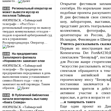
каким-то…
Открытие фестиваля заплан
сентября. Но норильчане знают
Региональный оператор не
14:10
может вывезти мусор из
подобные проекты раскупаютс
поселков Таймыра
В дни фестиваля свои спекта
#НОРИЛЬСК. «Таймырский
шоу, лаборатории, выставки,
телеграф» – «РостТех» –
представят десять театральны
региональный оператор по вывозу
коллективов, фотографы,
твердых коммунальных отходов –
архитекторы из России, Да
подало в краевой арбитражный суд
иск к управлению
Исландии, Финляндии и Швеци
Росприроднадзора. Оператор…
Учитесь рассказывать сказ
Первым из иностранцев выс
Копенгагена Det Fort&#230;l
На предприятиях
14:05
спектаклем “Беовульф”, поста
Заполярного филиала
«Норникеля» зажигают елки
для России жанре сторителли
#НОРИЛЬСК. «Таймырский
“искусство рассказывать истор
телеграф» – По традиции на
спектакля обращаются к текс
предприятиях-передовиках в день
истоков английской ли
выполнения плана устанавливают
героическому эпосу “Беовуль
символ Нового года – елку и
постановки заключается в
зажигают на ней гирлянды. Таким
образом…
вовлечении зрителя в дейс
активное участие в спек
В Публичной библиотеке
13:25
взрослые, и дети в возрасте от
начали монтировать выставку
…и танцевать танго
«Книга Севера»
Еще один проект из Дани
#НОРИЛЬСК. «Таймырский
музыкальный и танцевальный
телеграф» – Выставка «Книга