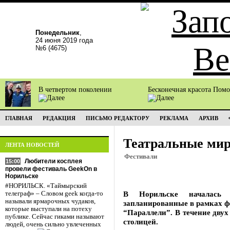
Понедельник
,
24 июня 2019 года
№6 (4675)
В четвертом поколении
Бесконечная красота Пом
ГЛАВНАЯ
РЕДАКЦИЯ
ПИСЬМО РЕДАКТОРУ
РЕКЛАМА
АРХИВ
Театральные ми
ЛЕНТА НОВОСТЕЙ
Фестивали
Любители косплея
15:00
провели фестиваль GeekOn в
Норильске
#НОРИЛЬСК. «Таймырский
В Норильске началась 
телеграф» – Словом geek когда-то
называли ярмарочных чудаков,
запланированные в рамках ф
которые выступали на потеху
“Параллели”. В течение двух
публике. Сейчас гиками называют
столицей.
людей, очень сильно увлеченных