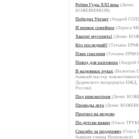
Робин Гуды ХХI века
(Денис
КОЖЕВНИКОВ)
Победил Ургант
(Андрей СОЛ
И первое семейное
(Лариса 
Хватит мусорить!
(Денис КО
Кто последний?
(Татьяна ЕР
План спасения
(Татьяна ЕРМ
Повод для разговора
(Андрей
В надежных руках
(Валентин
бывший мастер локомотивного
Дудинского желдорцеха НЖД, 
России)
Под присмотром
(Денис КОЖ
Проводы лета
(Денис КОЖЕВ
Прогноз на неделю
По-детски важно
(Ольга ТРУ
Спасибо за поддержку
(Ольга
бывшая узница Норильлага)