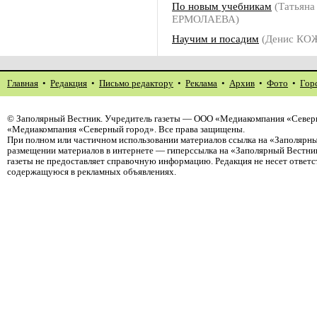
По новым учебникам
(Татьяна
ЕРМОЛАЕВА)
Научим и посадим
(Денис КО
Главная
•
Редакция
•
Письмо редактору
•
Реклама
•
Архив
•
Фото
•
Гор
©
Заполярный Вестник
. Учредитель газеты — ООО «Медиакомпания «Северн
«Медиакомпания «Северный город». Все права защищены.
При полном или частичном использовании материалов ссылка на «Заполярны
размещении материалов в интернете — гиперссылка на «Заполярный Вестник
газеты не предоставляет справочную информацию. Редакция не несет ответ
содержащуюся в рекламных объявлениях.