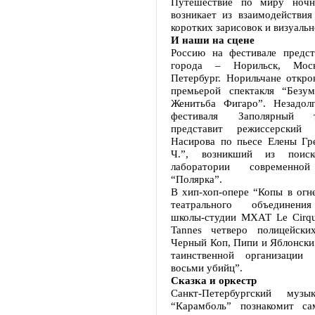
Путешествие по миру ночно
возникает из взаимодействия
коротких зарисовок и визуальн
И наши на сцене
Россию на фестивале предст
города – Норильск, Мос
Петербург. Норильчане откро
премьерой спектакля “Безу
Женитьба Фигаро”. Незадол
фестиваля Заполярный 
представит режиссерский
Насирова по пьесе Елены Гр
Ч.”, возникший из поиск
лаборатории современной
“Полярка”.
В хип-хоп-опере “Копы в огн
театрального объединени
школы-студии МХАТ Le Cirqu
Tannes четверо полицейски
Черный Коп, Пипи и Яблонски
таинственной организации 
восьми убийц”.
Сказка и оркестр
Санкт-Петербургский музы
“Карамболь” познакомит са