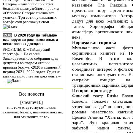
Севера» – завершающий этап
названием The Piazzolla O
большого межмузейного проекта
представят шоу аргентинск
«Освоение Севера: тысяча лет
музыку композитора Асто
успеха». Три сотни уникальных
дадут для всех желающих м
артефактов расскажут свои…
танго. Хореографы обеща
атмосферу аргентинского ноч
В 2020 году на Таймыре
13:05
века.
планируется рост налоговых и
Норвежская скрипка
неналоговых доходов
Музыкальную часть фести
#НОРИЛЬСК. «Таймырский
скрипичный квинтет из Н
телеграф» – На сессии
Ensemble. В этом колл
Законодательного собрания края
депутаты во втором чтении
независимых исполните
приняли бюджет-2020 и плановый
объединяет интерес к фолькл
период 2021–2022 годов. Один из
старинным инструментам. В
главных приоритетов документа –
сыграют концерт на 
…
традиционных скрипках харда
История про звезду
Все новости
Финский театр Ruska Ensem
Коккола покажет спектак
[stream=16]
утренняя звезда” по инсценир
в потоке отсутствуют показы
романа известного хантыйс
рекламных блоков, назначьте показы,
или отключите поток
Еремея Айпина “Ханты, или З
зари”. Это красивая эпич
забытой нации ханты, 