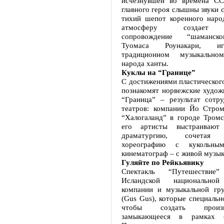
исчезнувшей во времена СС
главного героя слышны звуки с
тихий шепот коренного наро
атмосферу создает м
сопровождение “шаманско
Туомаса Роунакари, и
традиционном музыкально
народа ханты.
Куклы на “Границе”
С достижениями пластического
познакомят норвежские худож
“Граница” – результат сотру
театров: компании Йо Стром
“Халогаланд” в городе Тромс
его артисты выстраивают 
драматургию, сочетая э
хореографию с кукольны
кинематограф – с живой музык
Гуляйте по Рейкьявику
Спектакль “Путешестви
Исландской национальной
компании и музыкальной гр
(Gus Gus), которые специальн
чтобы создать произ
замыкающееся в рамках 