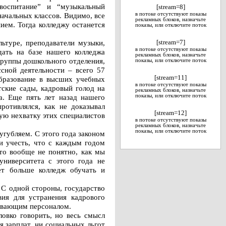
воспитание” и “музыкальный
[stream=8]
начальных классов. Видимо, все
в потоке отсутствуют показы
рекламных блоков, назначьте
ием. Тогда колледжу останется
показы, или отключите поток
ьтуре, преподаватели музыки,
[stream=7]
в потоке отсутствуют показы
дать на базе нашего колледжа
рекламных блоков, назначьте
 группы дошкольного отделения,
показы, или отключите поток
ссной деятельности – всего 57
[stream=11]
образование в высших учебных
в потоке отсутствуют показы
тские сады, кадровый голод на
рекламных блоков, назначьте
а. Еще пять лет назад нашего
показы, или отключите поток
ротивлялся, как не доказывал
[stream=12]
ую нехватку этих специалистов
в потоке отсутствуют показы
рекламных блоков, назначьте
показы, или отключите поток
угубляем. С этого года законом
и учесть, что с каждым годом
 то вообще не понятно, как мы
университета с этого года не
дет больше колледж обучать и
. С одной стороны, государство
вия для устранения кадрового
живающим персоналом.
ловко говорить, но весь смысл
 зарплат, ни социальных льгот