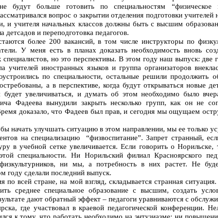
 не будут больше готовить по специальностям “физическое 
рассматривался вопрос о закрытии отделения подготовки учителей 
ли, и учителя начальных классов должны быть с высшим образован
а детсадов и переподготовка педагогов.
таются более 200 вакансий, в том числе инструкторы по физкул
атели. У меня есть в планах доказать необходимость вновь соз
х специалистов, но это перспективы. В этом году наш выпуск: две
па учителей иностранных языков и группа организаторов внекла
доустроились по специальности, остальные решили продолжить 
остребованы, а в перспективе, когда будут открываться новые де
и будет увеличиваться, и думать об этом необходимо было вчер
ича Фадеева вынудили закрыть несколько групп, как он не соп
Время доказало, что Фадеев был прав, и сегодня мы ощущаем остр
бы начать улучшать ситуацию в этом направлении, мы ее только ус
ентов на специализацию “физвоспитание”. Запрет странный, есл
уру в учебной сетке увеличивается. Если говорить о Норильске,
этой специальности. Ни Норильский филиал Красноярского пед
-физкультурников, ни мы, а потребность в них растет. Не бу
ом году сделали последний выпуск.
я по всей стране, на мой взгляд, складывается странная ситуация
ить среднее специальное образование с высшим, создать усло
езультате дают обратный эффект – педагоги уравниваются с обслу
рска, где участвовал в краевой педагогической конференции. Не
лся к тому, что работать необходимо на энтузиазме: ни повышения