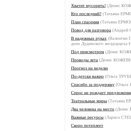
Хватит мусорить!
(Денис КО
Кто последний?
(Татьяна ЕР
План спасения
(Татьяна ЕРМ
Повод для разговора
(Андрей
В надежных руках
(Валентин 
депо Дудинского желдорцеха Н
Под присмотром
(Денис КОЖ
Проводы лета
(Денис КОЖЕВ
Прогноз на неделю
По-детски важно
(Ольга ТРУ
Спасибо за поддержку
(Ольга 
Спрос не рождает предложени
Театральные миры
(Татьяна 
Два человека на место
(Денис
Важные ресурсы
(Лариса СТЕ
Скоро потеплеет