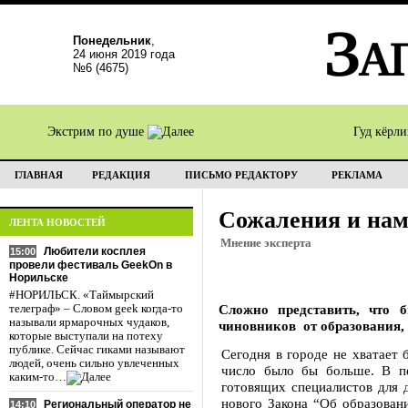
Понедельник
,
24 июня 2019 года
№6 (4675)
Экстрим по душе
Гуд кёрл
ГЛАВНАЯ
РЕДАКЦИЯ
ПИСЬМО РЕДАКТОРУ
РЕКЛАМА
Сожаления и нам
ЛЕНТА НОВОСТЕЙ
Мнение эксперта
Любители косплея
15:00
провели фестиваль GeekOn в
Норильске
#НОРИЛЬСК. «Таймырский
Сложно представить, что 
телеграф» – Словом geek когда-то
называли ярмарочных чудаков,
чиновников от образования, 
которые выступали на потеху
публике. Сейчас гиками называют
Сегодня в городе не хватает 
людей, очень сильно увлеченных
число было бы больше. В пе
каким-то…
готовящих специалистов для д
нового Закона “Об образован
Региональный оператор не
14:10