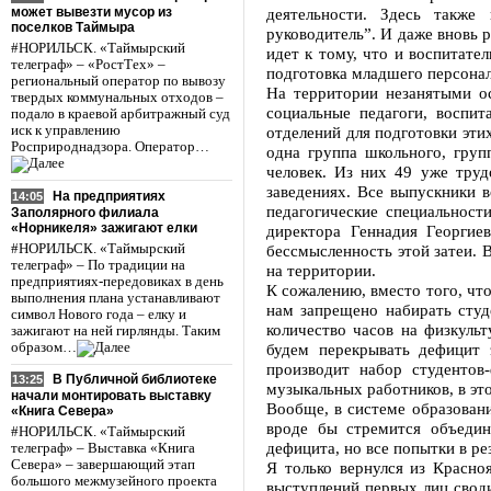
может вывезти мусор из
деятельности. Здесь также
поселков Таймыра
руководитель”. И даже вновь 
#НОРИЛЬСК. «Таймырский
идет к тому, что и воспитате
телеграф» – «РостТех» –
подготовка младшего персонал
региональный оператор по вывозу
На территории незанятыми ос
твердых коммунальных отходов –
социальные педагоги, воспит
подало в краевой арбитражный суд
иск к управлению
отделений для подготовки эти
Росприроднадзора. Оператор…
одна группа школьного, груп
человек. Из них 49 уже тру
заведениях. Все выпускники в
На предприятиях
14:05
педагогические специальност
Заполярного филиала
«Норникеля» зажигают елки
директора Геннадия Георгиев
#НОРИЛЬСК. «Таймырский
бессмысленность этой затеи. 
телеграф» – По традиции на
на территории.
предприятиях-передовиках в день
К сожалению, вместо того, что
выполнения плана устанавливают
нам запрещено набирать студ
символ Нового года – елку и
количество часов на физкульт
зажигают на ней гирлянды. Таким
образом…
будем перекрывать дефицит 
производит набор студентов
В Публичной библиотеке
13:25
музыкальных работников, в эт
начали монтировать выставку
Вообще, в системе образовани
«Книга Севера»
вроде бы стремится объедин
#НОРИЛЬСК. «Таймырский
дефицита, но все попытки в р
телеграф» – Выставка «Книга
Севера» – завершающий этап
Я только вернулся из Красноя
большого межмузейного проекта
выступлений первых лиц своди