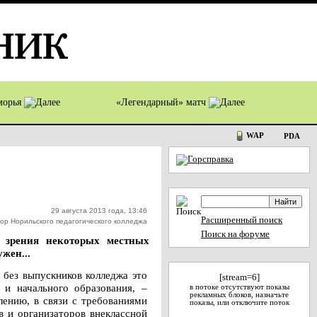
оморья
«Легендарный» матч
WAP
PDA
29 августа 2013 года, 13:46
Расширенный поиск
тор Норильского педагогического колледжа
Поиск на форуме
а зрения некоторых местных
жен...
 без выпускников колледжа это
[stream=6]
 и начального образования, –
в потоке отсутствуют показы
рекламных блоков, назначьте
лению, в связи с требованиями
показы, или отключите поток
в и организаторов внеклассной