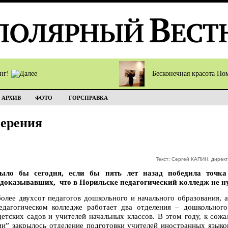
инг!
Бесконечная красота П
АРХИВ
ФОТО
ГОРСПРАВКА
ерения
Текст: Сергей КАПИН, дирек
было бы сегодня, если бы пять лет назад победила точк
доказывавших, что в Норильске педагогический колледж не ну
более двухсот педагогов дошкольного и начального образования, а
дагогическом колледже работает два отделения – дошкольного
етских садов и учителей начальных классов. В этом году, к сожа
ии” закрылось отделение подготовки учителей иностранных языко