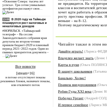
«Освоение Севера: тысяча лет
не предвидится. На территори
успеха». Три сотни уникальных
классов и воспитателей детски
артефактов расскажут свои…
хочет идти работать в образо
росту престижа профессии. Н
В 2020 году на Таймыре
13:05
меньше – на 8–12.
планируется рост налоговых и
Поэтому педагогическому колл
неналоговых доходов
#НОРИЛЬСК. «Таймырский
телеграф» – На сессии
Законодательного собрания края
депутаты во втором чтении
Читайте также в этом но
приняли бюджет-2020 и плановый
период 2021–2022 годов. Один из
Давайте играть!
(Лариса ФЕ
главных приоритетов документа –
…
Владелец желает знать
(Денис
Карты в руки
(Ольга ПОЛЯНС
Все новости
В защиту школьников
(Татьян
[stream=16]
в потоке отсутствуют показы
Банально, Холмс!
рекламных блоков, назначьте показы,
Правила внедорожников
(Ольг
или отключите поток
Робин Гуды ХХI века
(Денис 
Победил Ургант
(Андрей СОЛ
И первое семейное
(Лариса 