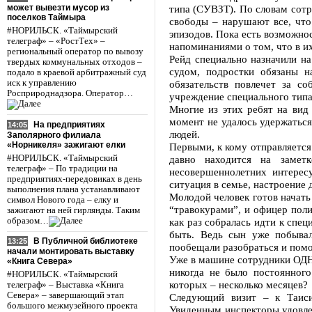
может вывезти мусор из
типа (СУВЗТ). По словам сотр
поселков Таймыра
свободы – нарушают все, что
#НОРИЛЬСК. «Таймырский
эпизодов. Пока есть возможно
телеграф» – «РостТех» –
напоминаниями о том, что в и
региональный оператор по вывозу
Рейд специально назначили н
твердых коммунальных отходов –
судом, подростки обязаны 
подало в краевой арбитражный суд
иск к управлению
обязательств повлечет за с
Росприроднадзора. Оператор…
учреждение специального типа
Многие из этих ребят на вид
момент не удалось удержаться
На предприятиях
14:05
людей.
Заполярного филиала
«Норникеля» зажигают елки
Первыми, к кому отправляется
#НОРИЛЬСК. «Таймырский
давно находится на замет
телеграф» – По традиции на
несовершеннолетних интерес
предприятиях-передовиках в день
ситуация в семье, настроение
выполнения плана устанавливают
Молодой человек готов начать 
символ Нового года – елку и
“травокурами”, и офицер поли
зажигают на ней гирлянды. Таким
образом…
как раз собралась идти к спе
быть. Ведь сын уже побывал
В Публичной библиотеке
13:25
пообещали разобраться и помо
начали монтировать выставку
Уже в машине сотрудники ОДН 
«Книга Севера»
никогда не было постоянног
#НОРИЛЬСК. «Таймырский
которых – несколько месяцев?
телеграф» – Выставка «Книга
Севера» – завершающий этап
Следующий визит – к Таиси
большого межмузейного проекта
Увиденным инспекторы удовле