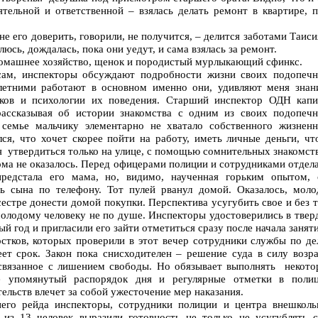
ятельной и ответственной – взялась делать ремонт в квартире, п
е его доверить, говорили, не получится, – делится заботами Таиси
люсь, дождалась, пока они уедут, и сама взялась за ремонт.
 домашнее хозяйство, щенок и породистый мурлыкающий сфинкс.
сам, инспекторы обсуждают подробности жизни своих подопечн
етними работают в основном именно они, удивляют меня знан
ков и психологии их поведения. Старший инспектор ОДН капи
ассказывая об истории знакомства с одним из своих подопечн
 семье мальчику элементарно не хватало собственного жизненн
лся, что хочет скорее пойти на работу, иметь личные деньги, чт
ся утвердиться только на улице, с помощью сомнительных знакомс
ма не оказалось. Перед офицерами полиции и сотрудниками отдела
редстала его мама, но, видимо, наученная горьким опытом, 
ь сына по телефону. Тот пулей рванул домой. Оказалось, моло
сестре донести домой покупки. Перспектива усугубить свое и без 
олодому человеку не по душе. Инспекторы удостоверились в твер
й год и пригласили его зайти отметиться сразу после начала занят
стков, которых проверили в этот вечер сотрудники службы по де
ет срок. Закон пока снисходителен – решение суда в силу возра
 связанное с лишением свободы. Но обязывает выполнять некото
же упомянутый распорядок дня и регулярные отметки в полиц
льств влечет за собой ужесточение мер наказания.
него рейда инспекторы, сотрудники полиции и центра внешколь
из 13 человек выразили готовность не только не усугублять с