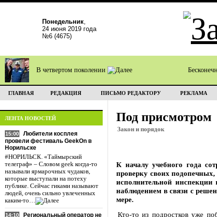
Понедельник
,
24 июня 2019 года
№6 (4675)
В четвертом поколении
Бесконеч
ГЛАВНАЯ
РЕДАКЦИЯ
ПИСЬМО РЕДАКТОРУ
РЕКЛАМА
Под присмотром
ЛЕНТА НОВОСТЕЙ
Закон и порядок
Любители косплея
15:00
провели фестиваль GeekOn в
Норильске
#НОРИЛЬСК. «Таймырский
К началу учебного года со
телеграф» – Словом geek когда-то
называли ярмарочных чудаков,
проверку своих подопечных,
которые выступали на потеху
исполнительной инспекции 
публике. Сейчас гиками называют
наблюдением в связи с решен
людей, очень сильно увлеченных
мере.
каким-то…
Кто-то из подростков уже по
Региональный оператор не
14:10