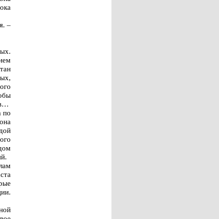
ока
я. –
ых.
ием
тан
ых,
ого
обы
тв…
 по
она
дой
того
дом
ий.
лам
ста
рые
ии.
ной
вое