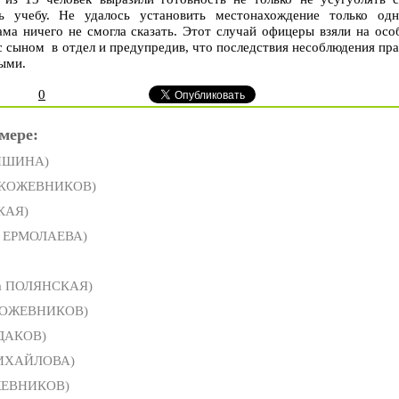
ь учебу. Не удалось установить местонахождение только одн
ама ничего не смогла сказать. Этот случай офицеры взяли на осо
с сыном в отдел и предупредив, что последствия несоблюдения пр
ными.
0
мере:
ДИШИНА)
 КОЖЕВНИКОВ)
КАЯ)
а ЕРМОЛАЕВА)
а ПОЛЯНСКАЯ)
КОЖЕВНИКОВ)
ДАКОВ)
МИХАЙЛОВА)
ЖЕВНИКОВ)