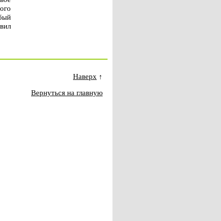
ого
бый
авил
Наверх
↑
Вернуться на главную