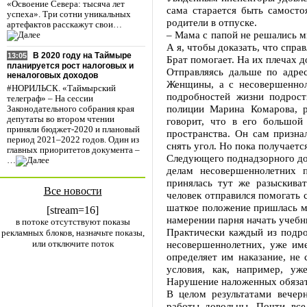
«Освоение Севера: тысяча лет
сама старается быть самосто
успеха». Три сотни уникальных
родители в отпуске.
артефактов расскажут свои…
– Мама с папой не решались мн
А я, чтобы доказать, что справ
В 2020 году на Таймыре
13:05
Брат помогает. На их плечах
планируется рост налоговых и
Отправляясь дальше по адре
неналоговых доходов
Женщины, а с несовершеннол
#НОРИЛЬСК. «Таймырский
подробностей жизни подрост
телеграф» – На сессии
полиции Марина Комарова, р
Законодательного собрания края
депутаты во втором чтении
говорит, что в его большой
приняли бюджет-2020 и плановый
пространства. Он сам призна
период 2021–2022 годов. Один из
снять угол. Но пока получает
главных приоритетов документа –
Следующего поднадзорного до
…
делам несовершеннолетних п
принялась тут же разыскиват
Все новости
человек отправился помогать 
шаткое положение пришлась м
[stream=16]
намерении парня начать учебны
в потоке отсутствуют показы
Практически каждый из подро
рекламных блоков, назначьте показы,
или отключите поток
несовершеннолетних, уже име
определяет им наказание, не
условия, как, например, у
Нарушение наложенных обязате
В целом результатами вечер
работы довольны. Почти все 