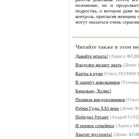
положение, но и продолжат
подростка, о котором даже м
контроль, пригласив женщину 
могут оказаться очень серьез
Читайте также в этом но
Давайте играть!
(Лариса ФЕ
Владелец желает знать
(Денис
Карты в руки
(Ольга ПОЛЯНС
В защиту школьников
(Татьян
Банально, Холмс!
Правила внедорожников
(Ольг
Робин Гуды ХХI века
(Денис 
Победил Ургант
(Андрей СОЛ
И первое семейное
(Лариса 
Хватит мусорить!
(Денис КО