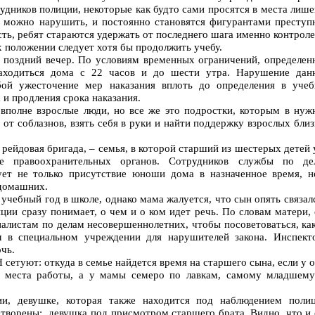
удников полиции, некоторые как будто сами просятся в места лиш
 можно нарушить, и постоянно становятся фигурантами преступ
сть, ребят стараются удержать от последнего шага именно контрол
х положении следует хотя бы продолжить учебу.
а поздний вечер. По условиям временных ограничений, определен
находиться дома с 22 часов и до шести утра. Нарушение дан
обой ужесточение мер наказания вплоть до определения в учеб
 и продления срока наказания.
 вполне взрослые люди, но все же это подростки, которым в нуж
 от соблазнов, взять себя в руки и найти поддержку взрослых бли
 рейдовая бригада, – семья, в которой старший из шестерых детей
ке правоохранительных органов. Сотрудников службы по де
ует не только присутствие юноши дома в назначенное время, н
 домашних.
учебный год в школе, однако мама жалуется, что сын опять связал
ции сразу понимает, о чем и о ком идет речь. По словам матери,
циалистам по делам несовершеннолетних, чтобы посоветоваться, ка
 в специальном учреждении для нарушителей закона. Инспект
чь.
сетуют: откуда в семье найдется время на старшего сына, если у 
о места работы, а у мамы семеро по лавкам, самому младшему
и, девушке, которая также находится под наблюдением полиц
творены: девушка под присмотром старшего брата. Видно, что и 