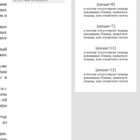
Есть о чем поговорить
ения
[stream=8]
ных
в потоке отсутствуют показы
рекламных блоков, назначьте
ем и
показы, или отключите поток
ных
[stream=7]
в потоке отсутствуют показы
ных
рекламных блоков, назначьте
ное
показы, или отключите поток
[stream=11]
ный
в потоке отсутствуют показы
зких
рекламных блоков, назначьте
показы, или отключите поток
 уже
[stream=12]
лам
в потоке отсутствуют показы
о и
рекламных блоков, назначьте
показы, или отключите поток
ся с
 она
к ей
оры
отца
 из
ии.
она