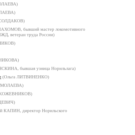
МОЛАЕВА)
ОЛАЕВА)
 СОЛДАКОВ)
ПАХОМОВ, бывший мастер локомотивного
ЖД, ветеран труда России)
НИКОВ)
БНИКОВА)
ЯСКИНА, бывшая узница Норильлага)
е
(Ольга ЛИТВИНЕНКО)
ЕРМОЛАЕВА)
 КОЖЕВНИКОВ)
ЦЕВИЧ)
й КАПИН, директор Норильского