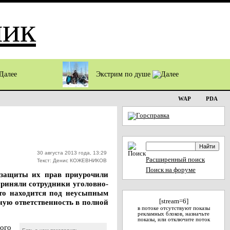
Экстрим по душе
WAP
PDA
30 августа 2013 года, 13:29
Расширенный поиск
Текст: Денис КОЖЕВНИКОВ
Поиск на форуме
и защиты их прав приурочили
приняли сотрудники уголовно-
кто находится под неусыпным
вную ответственность в полной
[stream=6]
в потоке отсутствуют показы
рекламных блоков, назначьте
показы, или отключите поток
ого