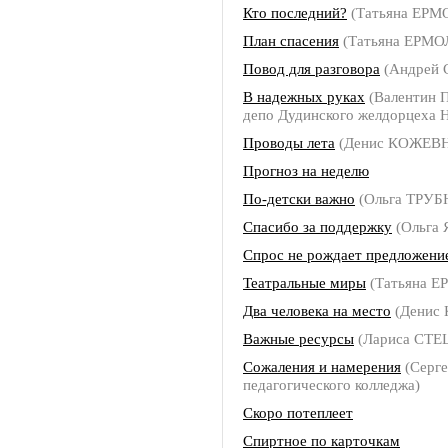
Кто последний?
(Татьяна ЕР
План спасения
(Татьяна ЕРМ
Повод для разговора
(Андрей
В надежных руках
(Валентин 
депо Дудинского желдорцеха Н
Проводы лета
(Денис КОЖЕВ
Прогноз на неделю
По-детски важно
(Ольга ТРУ
Спасибо за поддержку
(Ольга 
Спрос не рождает предложени
Театральные миры
(Татьяна 
Два человека на место
(Денис
Важные ресурсы
(Лариса СТЕ
Сожаления и намерения
(Серге
педагогического колледжа)
Скоро потеплеет
Спиртное по карточкам