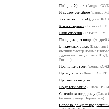
Победил Ургант
(Андрей СОЛ
И первое семейное
(Лариса 
Хватит мусорить!
(Денис КО
Кто последний?
(Татьяна ЕР
План спасения
(Татьяна ЕРМ
Повод для разговора
(Андрей
В надежных руках
(Валентин
бывший мастер локомотивного
Дудинского желдорцеха НЖД, 
России)
Под присмотром
(Денис КОЖ
Проводы лета
(Денис КОЖЕВ
Прогноз на неделю
По-детски важно
(Ольга ТРУ
Спасибо за поддержку
(Ольга
бывшая узница Норильлага)
Спрос не рождает предложени