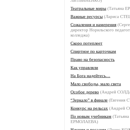
ЛИТВИНЕНКО)
Театральные миры
(Татьяна 
Важные ресурсы
(Лариса СТЕ
Сожаления и намерения
(Серг
директор Норильского педагог
колледжа)
Скоро потеплеет
Спиртное по карточкам
Право на безопасность
Как управляли
На Бога надейтесь…
Мало свободы, мало света
Особое дерево
(Андрей СОЛД
“Зеркало” в финале
(Евгения 
Конкурс на рельсах
(Андрей 
По новым учебникам
(Татьяна
ЕРМОЛАЕВА)
Научим и посадим
(Денис КО