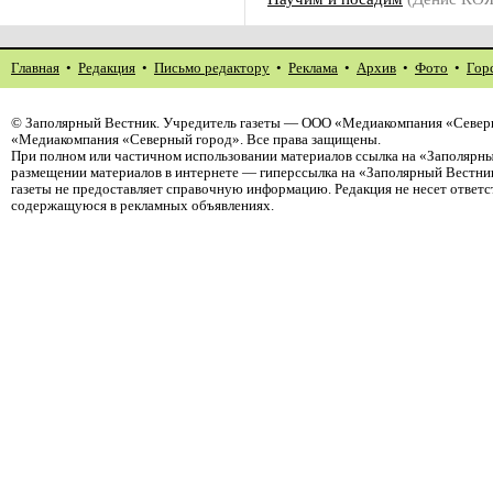
Главная
•
Редакция
•
Письмо редактору
•
Реклама
•
Архив
•
Фото
•
Гор
©
Заполярный Вестник
. Учредитель газеты — ООО «Медиакомпания «Северн
«Медиакомпания «Северный город». Все права защищены.
При полном или частичном использовании материалов ссылка на «Заполярны
размещении материалов в интернете — гиперссылка на «Заполярный Вестник
газеты не предоставляет справочную информацию. Редакция не несет ответ
содержащуюся в рекламных объявлениях.