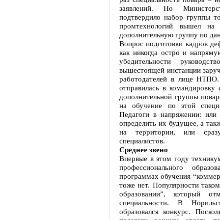
заявлений. Но Министерс
подтвердило набор группы то
промтехнологий вышел на 
дополнительную группу по дан
Вопрос подготовки кадров де
как никогда остро и напряму
убедительности руководс
вышестоящей инстанции заруч
работодателей в лице НТПО
отправилась в командировку
дополнительной группы повар
на обучение по этой специа
Педагоги в напряжении: или
определить их будущее, а так
на территории, или сраз
специалистов.
Среднее звено
Впервые в этом году техникум
профессионального образ
программах обучения “коммер
тоже нет. Популярности тако
образовании”, который от
специальности. В Нориль
образовался конкурс. Поско