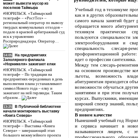
может вывезти мусор из
поселков Таймыра
Учебный год в техникуме про
#НОРИЛЬСК. «Таймырский
как и в других образовательн
телеграф» – «РостТех» –
самого начала занятий будет 
региональный оператор по вывозу
обращается много абитуриент
твердых коммунальных отходов –
техникум практически сп
подало в краевой арбитражный суд
иск к управлению
пользуются специальности э
Росприроднадзора. Оператор…
электрооборудования и с
специальность слесаря-р
профориентационной работе
На предприятиях
14:05
идет о профессии сантехника.
Заполярного филиала
«Норникеля» зажигают елки
Между тем слесарь-ремонтник
#НОРИЛЬСК. «Таймырский
на основном производстве ко
телеграф» – По традиции на
льготы, возможность вла
предприятиях-передовиках в день
абитуриентам приходится объя
выполнения плана устанавливают
возможности обучаться други
символ Нового года – елку и
занятиями и при этом получа
зажигают на ней гирлянды. Таким
образом…
курсах. Выпускники, имеющие 
широкий спектр знаний, пол
В Публичной библиотеке
13:25
предприятиях.
начали монтировать выставку
В новом качестве
«Книга Севера»
Нынешний учебный год Норил
#НОРИЛЬСК. «Таймырский
и сервиса начинает в ново
телеграф» – Выставка «Книга
Севера» – завершающий этап
называвшееся лицеем, с э
большого межмузейного проекта
профессионального образова