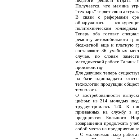
педагоги решили отдать т
Получается, что мамина уг
“технарь” теряет свою актуаль
В связи с реформами сре
обнаружилась конкурен
политехническим колледжем
Теперь оба готовят специа
ремонту автомобильного тра
бюджетной еще и платную гр
составляют 36 учебных мес
случае, по словам замест
методической работе Галины Ш
производству.
Для девушек теперь существу
на базе одиннадцати класс
технологии продукции общест
технолога.
О востребованности выпуск
цифры: из 214 молодых люд
трудоустроились 120. К н
призванных на службу в а
предприятия Большого Но
возвращении продолжить учебу
собой место на предприятии в
– С молодежью надо работать