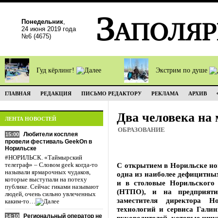
Понедельник
,
24 июня 2019 года
№6 (4675)
Гуд кёрлинг!
Экстрим по душе
ГЛАВНАЯ
РЕДАКЦИЯ
ПИСЬМО РЕДАКТОРУ
РЕКЛАМА
АРХИВ
Два человека на 
ЛЕНТА НОВОСТЕЙ
ОБРАЗОВАНИЕ
Любители косплея
15:00
провели фестиваль GeekOn в
Норильске
#НОРИЛЬСК. «Таймырский
С открытием в Норильске нов
телеграф» – Словом geek когда-то
называли ярмарочных чудаков,
одна из наиболее дефицитны
которые выступали на потеху
и в столовые Норильского 
публике. Сейчас гиками называют
(НТПО), и на предприяти
людей, очень сильно увлеченных
заместителя директора Н
каким-то…
технологий и сервиса Гали
Региональный оператор не
14:10
руководителей, которые ищут