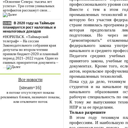
«Освоение Севера: тысяча лет
профессионального уровня сох
успеха». Три сотни уникальных
Вместе с тем в этом год
артефактов расскажут свои…
промышленных технологий и 
которую без участия федера
В 2020 году на Таймыре
13:05
стране появилась программа р
планируется рост налоговых и
которая предполагала ли
неналоговых доходов
подготовки. Но через не
#НОРИЛЬСК. «Таймырский
“демонтировать” отлажен
телеграф» – На сессии
федерального закона употр
Законодательного собрания края
депутаты во втором чтении
начального и среднего профес
приняли бюджет-2020 и плановый
Педагоги средних учебных 
период 2021–2022 годов. Один из
принятого закона, учебные 
главных приоритетов документа –
документах. Кроме того, ес
…
актов, норильское профучили
промышленных технологий.
Все новости
Пока суд да дело, техникум 
студентов и на начальное п
[stream=16]
начального образования ос
в потоке отсутствуют показы
рабочую специальность по око
рекламных блоков, назначьте показы,
или отключите поток
К тому же выпускники техни
НПР и за ее пределами.
Только разрешите
В этом году техникум пл
профессиям. И наибольшую по
раз специальность повара – 