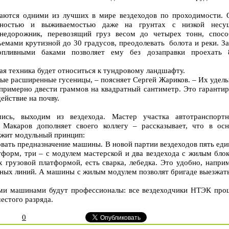
ются одними из лучших в мире вездеходов по проходимости. 
нностью и выживаемостью даже на грунтах с низкой несу
недорожник, перевозящий груз весом до четырех тонн, спосо
ъемами крутизной до 30 градусов, преодолевать болота и реки. З
опливными баками позволяет ему без дозаправки проехать 
ая техника будет относиться к тундровому ландшафту.
ные расширенные гусеницы, – поясняет Сергей Жариков. – Их удел
 примерно двести граммов на квадратный сантиметр. Это гаранти
ействие на почву.
ись, выходим из вездехода. Мастер участка автотранспортн
акаров дополняет своего коллегу – рассказывает, что в осн
жит модульный принцип:
вать предназначение машины. В новой партии вездеходов пять ед
тформ, три – с модулем мастерской и два вездехода с жилым блок
 грузовой платформой, есть сварка, лебедка. Это удобно, напри
тных линий. А машины с жилым модулем позволят бригаде выезжать
ыми машинами будут профессионалы: все вездеходчики НТЭК про
естого разряда.
0