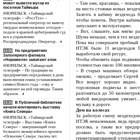
– Там они, красавцы, – показ
может вывезти мусор из
поселков Таймыра
на место стоянки новых везде
#НОРИЛЬСК. «Таймырский
Залезть в кабину вездехода 
телеграф» – «РостТех» –
чтобы помочь. Внутри кабины
региональный оператор по вывозу
запускают в эксплуатацию.
твердых коммунальных отходов –
– Вот, слышите, как мягко ра
подало в краевой арбитражный суд
Шума меньше, чем в тех везде
иск к управлению
Росприроднадзора. Оператор…
Пока мы совершаем пробный р
НТЭК было 11 вездеходов Г
На предприятиях
14:05
выработали свой ресурс.
Заполярного филиала
Чтобы обновить парк подвижн
«Норникеля» зажигают елки
стоимостью около 100 миллион
#НОРИЛЬСК. «Таймырский
– В старых машинах обзора в
телеграф» – По традиции на
предприятиях-передовиках в день
окошко, – продолжает Сергей 
выполнения плана устанавливают
Все вокруг хорошо видно. 
символ Нового года – елку и
торсионная подвеска и шест
зажигают на ней гирлянды. Таким
разгоняться до 50 километров
образом…
любой внедорожник увязает…
В Публичной библиотеке
13:25
музыку в дороге.
начали монтировать выставку
Дом на колесах
«Книга Севера»
За рабочую смену вездеходч
#НОРИЛЬСК. «Таймырский
НТЭК немаленькая, ведь предп
телеграф» – Выставка «Книга
поселка, а также все предп
Севера» – завершающий этап
большого межмузейного проекта
должно быть предусмотре
«Освоение Севера: тысяча лет
герметизированной утепленно