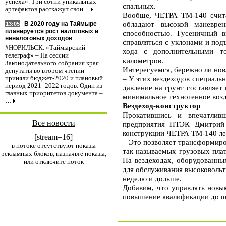
успеха». Три сотни уникальных
спальных.
артефактов расскажут свои…
Вообще, ЧЕТРА ТМ-140 счита
обладают высокой маневре
В 2020 году на Таймыре
13:05
планируется рост налоговых и
способностью. Гусеничный в
неналоговых доходов
справляться с уклонами и под
#НОРИЛЬСК. «Таймырский
хода с дополнительными т
телеграф» – На сессии
километров.
Законодательного собрания края
Интересуемся, бережно ли нов
депутаты во втором чтении
– У этих вездеходов специаль
приняли бюджет-2020 и плановый
период 2021–2022 годов. Один из
давление на грунт составляет
главных приоритетов документа –
минимальное техногенное возд
…
Вездеход-конструктор
Прокатившись и впечатливш
Все новости
предприятия НТЭК Дмитрий М
конструкции ЧЕТРА ТМ-140 ле
[stream=16]
– Это позволяет трансформиро
в потоке отсутствуют показы
так называемых грузовых пла
рекламных блоков, назначьте показы,
На вездеходах, оборудованных
или отключите поток
для обслуживания высоковоль
неделю и дольше.
Добавим, что управлять нов
повышение квалификации до ш