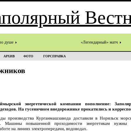
по душе
«Легендарный» матч
АРХИВ
ФОТО
ГОРСПРАВКА
ожников
аймырской энергетической компании пополнение: Запол
здеходов. На гусеничном внедорожнике прокатились и корресп
оды производства Курганмашзавода доставили в Норильск морс
а. Машины повышенной проходимости энергетикам нужны 
аботе на линиях электропередачи, водоводах.