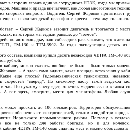
ывает в сторону гаража один из сотрудников НТЭК, когда мы приез
ходов. Машины и правда впечатляют, как любая многотонная техник
без сноровки непросто. Водитель Сергей Жариков протягивает ру
 еще не сняли заводской целлофан с кресел – технику только-тол
ботает, – Сергей Жариков заводит двигатель и трогается с мест
ходах, на которых мы ездили раньше, до “тээмов”.
ейс по автоплощадке, наш собеседник рассказывает, что в автопа
Т-Т1, ТМ-130 и ТТМ-3902. За годы эксплуатации десять из 
ого состава, компания купила десять вездеходов ЧЕТРА ТМ-140 об
ов рублей.
 кабине, можно сказать, вообще не было – было только малень
Жариков. – А здесь сами видите, какая площадь остекления у каб
Какие еще плюсы? Гидромеханическая трансмиссия, независи
ь скоростей “вперед”. По снежному насту такой вездеход мо
 в час. По пухлому снегу едет, конечно, медленнее, но в таком с
 А вот здесь, смотрите, место для магнитофона. Люблю слуш
ик может проехать до 100 километров. Территория обслуживани
риятие обеспечивает электроэнергией, теплом и водой три города,
риятия Норильского промышленного района. Поэтому в вездехо
но все не только для работы бригады, но и для ночевок
й кабине ЧЕТРА ТМ-140 семь сидячих мест и можно оборудовать 