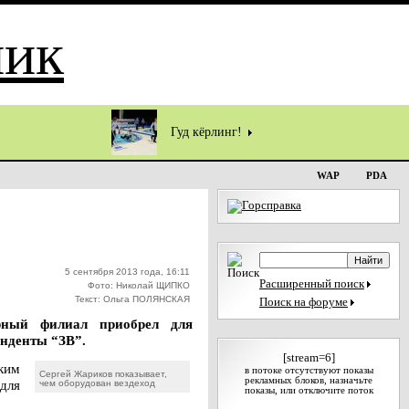
Гуд кёрлинг!
WAP
PDA
5 сентября 2013 года, 16:11
Расширенный поиск
Фото: Николай ЩИПКО
Текст: Ольга ПОЛЯНСКАЯ
Поиск на форуме
ярный филиал приобрел для
онденты “ЗВ”.
[stream=6]
ким
в потоке отсутствуют показы
Сергей Жариков показывает,
рекламных блоков, назначьте
для
чем оборудован вездеход
показы, или отключите поток