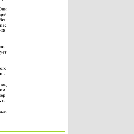
Они
щей
бен
апас
800
ьное
рует
ого
ове
иниц
ом.
мер,
 на
шли