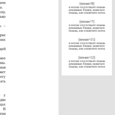
жаем
[stream=8]
а.
в потоке отсутствуют показы
рекламных блоков, назначьте
ку,
показы, или отключите поток
ько
[stream=7]
а. –
в потоке отсутствуют показы
рекламных блоков, назначьте
показы, или отключите поток
рке
них
[stream=11]
в потоке отсутствуют показы
рекламных блоков, назначьте
щей
показы, или отключите поток
кое
[stream=12]
в потоке отсутствуют показы
ины.
рекламных блоков, назначьте
мая
показы, или отключите поток
жет
негу
ать
я у
 два
дах
. В
три