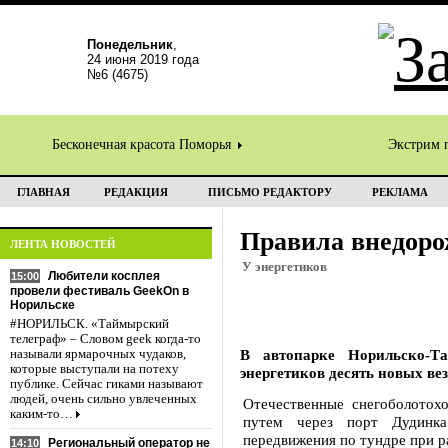
Понедельник
,
24 июня 2019 года
№6 (4675)
Бесконечная красота Поморья
Экстрим 
ГЛАВНАЯ
РЕДАКЦИЯ
ПИСЬМО РЕДАКТОРУ
РЕКЛАМА
Правила внедор
ЛЕНТА НОВОСТЕЙ
У энергетиков
Любители косплея
15:00
провели фестиваль GeekOn в
Норильске
#НОРИЛЬСК. «Таймырский
телеграф» – Словом geek когда-то
В автопарке Норильско-Т
называли ярмарочных чудаков,
которые выступали на потеху
энергетиков десять новых ве
публике. Сейчас гиками называют
людей, очень сильно увлеченных
Отечественные снегоболотох
каким-то…
путем через порт Дудинк
передвижения по тундре при р
Региональный оператор не
14:10