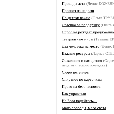
Проводы лета
(Денис КОЖЕВ
Прогноз на неделю
По-детски важно
(Ольга ТРУ
Спасибо за поддержку
(Ольга 
Спрос не рождает предложени
Театральные миры
(Татьяна 
Два человека на место
(Денис
Важные ресурсы
(Лариса СТЕ
Сожаления и намерения
(Серге
педагогического колледжа)
Скоро потеплеет
Спиртное по карточкам
Право на безопасность
Как управляли
На Бога надейтесь…
Мало свободы, мало света