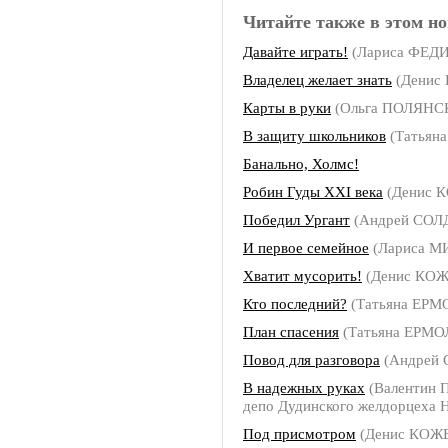
Читайте также в этом но
Давайте играть!
(Лариса ФЕ
Владелец желает знать
(Денис
Карты в руки
(Ольга ПОЛЯНС
В защиту школьников
(Татьян
Банально, Холмс!
Робин Гуды ХХI века
(Денис 
Победил Ургант
(Андрей СОЛ
И первое семейное
(Лариса 
Хватит мусорить!
(Денис КО
Кто последний?
(Татьяна ЕР
План спасения
(Татьяна ЕРМ
Повод для разговора
(Андрей
В надежных руках
(Валентин 
депо Дудинского желдорцеха Н
Под присмотром
(Денис КОЖ