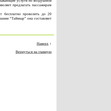
азывающие услуги по воздушной
зволяет предлагать пассажирам
т бесплатно провозить до 20
пании “Таймыр” она составляет
Наверх
↑
Вернуться на главную