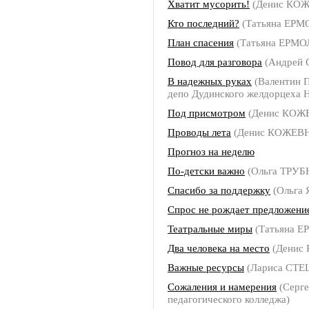
Хватит мусорить!
(Денис КО
Кто последний?
(Татьяна ЕР
План спасения
(Татьяна ЕРМ
Повод для разговора
(Андрей
В надежных руках
(Валентин 
депо Дудинского желдорцеха Н
Под присмотром
(Денис КОЖ
Проводы лета
(Денис КОЖЕВ
Прогноз на неделю
По-детски важно
(Ольга ТРУ
Спасибо за поддержку
(Ольга 
Спрос не рождает предложени
Театральные миры
(Татьяна 
Два человека на место
(Денис
Важные ресурсы
(Лариса СТЕ
Сожаления и намерения
(Серге
педагогического колледжа)