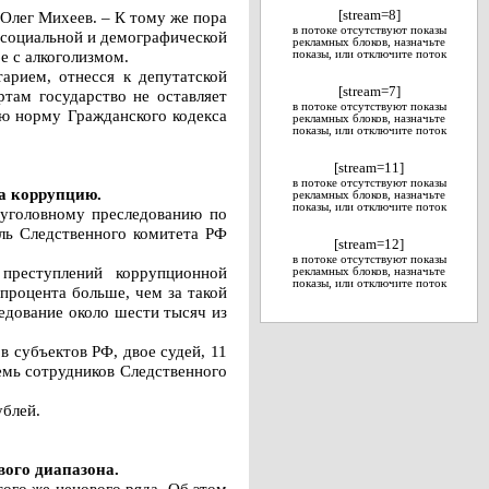
 Олег Михеев. – К тому же пора
[stream=8]
в потоке отсутствуют показы
й социальной и демографической
рекламных блоков, назначьте
е с алкоголизмом.
показы, или отключите поток
арием, отнесся к депутатской
[stream=7]
ртам государство не оставляет
в потоке отсутствуют показы
ую норму Гражданского кодекса
рекламных блоков, назначьте
показы, или отключите поток
[stream=11]
в потоке отсутствуют показы
за коррупцию.
рекламных блоков, назначьте
показы, или отключите поток
 уголовному преследованию по
ель Следственного комитета РФ
[stream=12]
в потоке отсутствуют показы
преступлений коррупционной
рекламных блоков, назначьте
показы, или отключите поток
 процента больше, чем за такой
едование около шести тысяч из
в субъектов РФ, двое судей, 11
емь сотрудников Следственного
ублей.
вого диапазона.
того же ценового ряда. Об этом