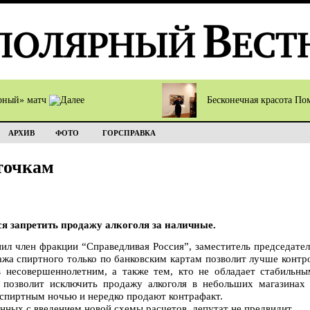
рный» матч
Бесконечная красота П
АРХИВ
ФОТО
ГОРСПРАВКА
точкам
я запретить продажу алкоголя за наличные.
л член фракции “Справедливая Россия”, заместитель председател
ажа спиртного только по банковским картам позволит лучше контр
в несовершеннолетним, а также тем, кто не обладает стабильн
 позволит исключить продажу алкоголя в небольших магазинах 
спиртным ночью и нередко продают контрафакт.
анных с введением новой схемы расчетов, депутат не предвидит.