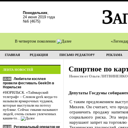
Понедельник
,
24 июня 2019 года
№6 (4675)
В четвертом поколении
«Легенда
ГЛАВНАЯ
РЕДАКЦИЯ
ПИСЬМО РЕДАКТОРУ
РЕКЛАМА
Спиртное по кар
ЛЕНТА НОВОСТЕЙ
Новости от Ольги ЛИТВИНЕНКО
Любители косплея
15:00
провели фестиваль GeekOn в
Норильске
Депутаты Госдумы собираютс
#НОРИЛЬСК. «Таймырский
телеграф» – Словом geek когда-то
называли ярмарочных чудаков,
С таким предложением выступи
которые выступали на потеху
Михеев. Он считает, что прод
публике. Сейчас гиками называют
ограничить продажу напитко
людей, очень сильно увлеченных
социального риска. Эта мера
каким-то…
нарушают запрет на торговлю 
Региональный оператор не
Технических трудностей, связ
14:10