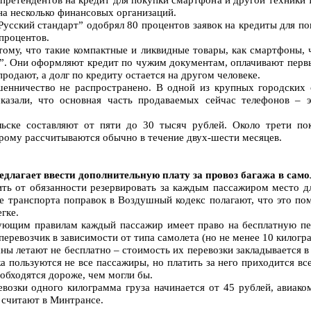
на несколько финансовых организаций.
Русский стандарт” одобрял 80 процентов заявок на кредиты для пок
 процентов.
тому, что такие компактные и ликвидные товары, как смартфоны,
”. Они оформляют кредит по чужим документам, оплачивают первый
родают, а долг по кредиту остается на другом человеке.
енничество не распространено. В одной из крупных городских 
сказали, что основная часть продаваемых сейчас телефонов –
ске составляют от пяти до 30 тысяч рублей. Около трети по
орому рассчитываются обычно в течение двух-шести месяцев.
длагает ввести дополнительную плату за провоз багажа в само
ть от обязанности резервировать за каждым пассажиром место д
е транспорта поправок в Воздушный кодекс полагают, что это по
егке.
ующим правилам каждый пассажир имеет право на бесплатную пер
 перевозчик в зависимости от типа самолета (но не менее 10 килогр
ны летают не бесплатно – стоимость их перевозки закладывается в
 пользуются не все пассажиры, но платить за него приходится все
 обходятся дороже, чем могли бы.
евозки одного килограмма груза начинается от 45 рублей, авиак
, считают в Минтрансе.