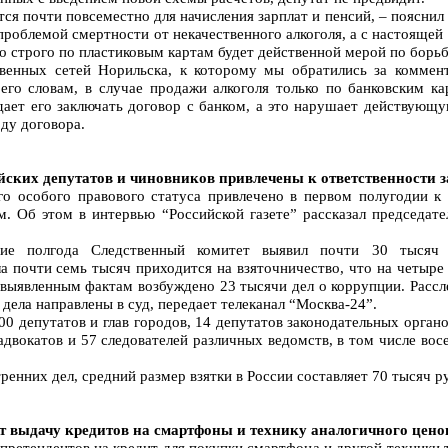
ся почти повсеместно для начисления зарплат и пенсий, – пояснил
 проблемой смертности от некачественного алкоголя, а с настояще
о строго по пластиковым картам будет действенной мерой по борьб
венных сетей Норильска, к которому мы обратились за коммент
его словам, в случае продажи алкоголя только по банковским ка
ает его заключать договор с банком, а это нарушает действующ
оду договора.
ийских депутатов и чиновников привлечены к ответственности 
го особого правового статуса привлечено в первом полугодии к
. Об этом в интервью “Российской газете” рассказал председат
ие полгода Следственный комитет выявил почти 30 тысяч 
ла почти семь тысяч приходится на взяточничество, что на четыре
выявленным фактам возбуждено 23 тысячи дел о коррупции. Рассл
 дела направлены в суд, передает телеканал “Москва-24”.
0 депутатов и глав городов, 14 депутатов законодательных органо
адвокатов и 57 следователей различных ведомств, в том числе вос
енних дел, средний размер взятки в России составляет 70 тысяч р
 выдачу кредитов на смартфоны и технику аналогичного цено
 претендентов на кредит для покупки смартфона и другой техники 