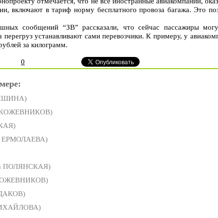
конопроекту отмечается, что не все иностранные авиакомпании, ок
ии, включают в тариф норму бесплатного провоза багажа. Это по
ушных сообщений “ЗВ” рассказали, что сейчас пассажиры могу
а перегруз устанавливают сами перевозчики. К примеру, у авиаком
рублей за килограмм.
0
мере:
ДИШИНА)
 КОЖЕВНИКОВ)
КАЯ)
а ЕРМОЛАЕВА)
а ПОЛЯНСКАЯ)
КОЖЕВНИКОВ)
ДАКОВ)
МИХАЙЛОВА)