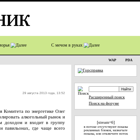
оморья
С мечом в руках
WAP
PDA
29 августа 2013 года, 13:52
Расширенный поиск
Поиск на форуме
я Комитета по энергетике Олег
олировать алкогольный рынок и
ым доходом и входит в группу
[stream=6]
в потоке отсутствуют показы
и павильонах, где чаще всего
рекламных блоков, назначьте
показы, или отключите поток