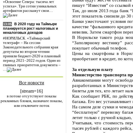
«Освоение Севера: тысяча лет
пишут “Известия” со ссылкой 
успеха». Три сотни уникальных
Так, до июля 2013 года банк “
артефактов расскажут свои…
этот показатель снизили до 30
Банки ужесточают условия по
В 2020 году на Таймыре
13:05
качестве “фальшивого кредита
планируется рост налоговых и
невелик. Затем смартфон переп
неналоговых доходов
В Норильске такого рода мош
#НОРИЛЬСК. «Таймырский
“Заполярному вестнику” рас
телеграф» – На сессии
Законодательного собрания края
покупает обычный телефон.
депутаты во втором чтении
Цены на смартфоны в Нориль
приняли бюджет-2020 и плановый
приобретают в кредит, по кот
период 2021–2022 годов. Один из
главных приоритетов документа –
За отдельную плату
…
Министерство транспорта пре
Авиакомпании могут освободи
Все новости
разработанных в Министерств
билеты для тех, кто летает нал
[stream=16]
Как сообщает РБК, по действ
в потоке отсутствуют показы
рекламных блоков, назначьте показы,
багажа. Его вес устанавливает
или отключите поток
На самом деле сумки и чемода
“бесплатную” перевозку багажа
летит только с ручной кладью,
Учитывая, что стоимость пер
тысяч рублей с каждого рейса