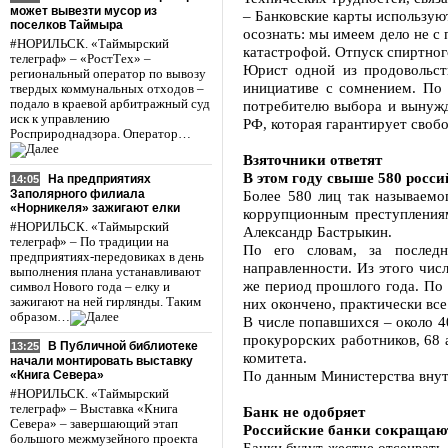
может вывезти мусор из
– Банковские карты используют
поселков Таймыра
осознать: мы имеем дело не с
#НОРИЛЬСК. «Таймырский
катастрофой. Отпуск спиртног
телеграф» – «РостТех» –
Юрист одной из продовольст
региональный оператор по вывозу
инициативе с сомнением. По 
твердых коммунальных отходов –
подало в краевой арбитражный суд
потребителю выбора и вынужд
иск к управлению
РФ, которая гарантирует своб
Росприроднадзора. Оператор…
Взяточники ответят
В этом году свыше 580 росс
На предприятиях
14:05
Заполярного филиала
Более 580 лиц так называемо
«Норникеля» зажигают елки
коррупционным преступлениям
#НОРИЛЬСК. «Таймырский
Александр Бастрыкин.
телеграф» – По традиции на
По его словам, за последн
предприятиях-передовиках в день
направленности. Из этого чис
выполнения плана устанавливают
же период прошлого года. По 
символ Нового года – елку и
зажигают на ней гирлянды. Таким
них окончено, практически все
образом…
В числе попавшихся – около 40
прокурорских работников, 68 
В Публичной библиотеке
13:25
комитета.
начали монтировать выставку
По данным Министерства внутр
«Книга Севера»
#НОРИЛЬСК. «Таймырский
телеграф» – Выставка «Книга
Банк не одобряет
Севера» – завершающий этап
Российские банки сокращают
большого межмузейного проекта
Банки будут жестче отсеивать