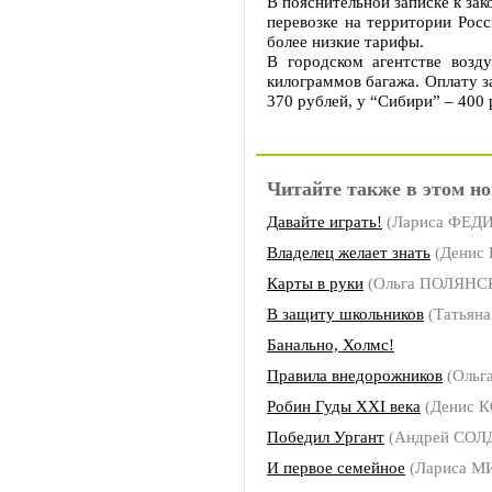
В пояснительной записке к за
перевозке на территории Росс
более низкие тарифы.
В городском агентстве возд
килограммов багажа. Оплату з
370 рублей, у “Сибири” – 400 
Читайте также в этом но
Давайте играть!
(Лариса ФЕ
Владелец желает знать
(Денис
Карты в руки
(Ольга ПОЛЯНС
В защиту школьников
(Татьян
Банально, Холмс!
Правила внедорожников
(Ольг
Робин Гуды ХХI века
(Денис 
Победил Ургант
(Андрей СОЛ
И первое семейное
(Лариса 