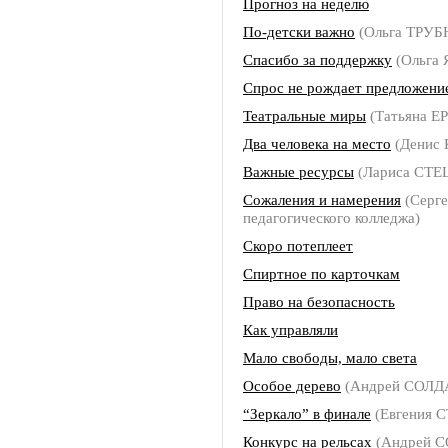
Прогноз на неделю
По-детски важно
(Ольга ТРУ
Спасибо за поддержку
(Ольга 
Спрос не рождает предложени
Театральные миры
(Татьяна 
Два человека на место
(Денис
Важные ресурсы
(Лариса СТЕ
Сожаления и намерения
(Серге
педагогического колледжа)
Скоро потеплеет
Спиртное по карточкам
Право на безопасность
Как управляли
Мало свободы, мало света
Особое дерево
(Андрей СОЛД
“Зеркало” в финале
(Евгения 
Конкурс на рельсах
(Андрей 