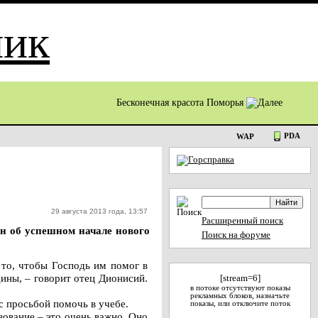
Бесконечная красота Поморья
PDA
WAP
29 августа 2013 года, 13:57
Расширенный поиск
ен об успешном начале нового
Поиск на форуме
 то, чтобы Господь им помог в
ины, – говорит отец Дионисий.
[stream=6]
в потоке отсутствуют показы
рекламных блоков, назначьте
с просьбой помочь в учебе.
показы, или отключите поток
зование – это очень важно. Оно