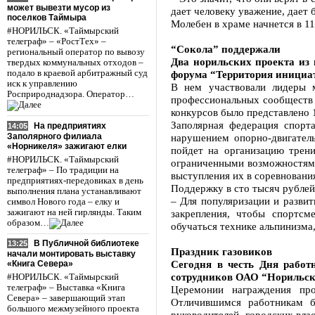
может вывезти мусор из
дает человеку уважение, дает 
поселков Таймыра
Молебен в храме начнется в 11
#НОРИЛЬСК. «Таймырский
телеграф» – «РостТех» –
“Сокола” поддержали
региональный оператор по вывозу
Два норильских проекта из
твердых коммунальных отходов –
подало в краевой арбитражный суд
форума “Территория инициа
иск к управлению
В нем участвовали лидеры 
Росприроднадзора. Оператор…
профессиональных сообществ не
конкурсов было представлено 
Заполярная федерация спорт
На предприятиях
14:05
Заполярного филиала
нарушением опорно-двигател
«Норникеля» зажигают елки
пойдет на организацию трени
#НОРИЛЬСК. «Таймырский
ограниченными возможностями
телеграф» – По традиции на
выступления их в соревновани
предприятиях-передовиках в день
Поддержку в сто тысяч рублей
выполнения плана устанавливают
– Для популяризации и разви
символ Нового года – елку и
зажигают на ней гирлянды. Таким
закрепления, чтобы спортсм
образом…
обучаться технике альпинизма
В Публичной библиотеке
13:25
Праздник газовиков
начали монтировать выставку
Сегодня в честь Дня работ
«Книга Севера»
сотрудников ОАО “Норильск
#НОРИЛЬСК. «Таймырский
телеграф» – Выставка «Книга
Церемонии награждения про
Севера» – завершающий этап
Отличившимся работникам б
большого межмузейного проекта
руководителей, городских вла