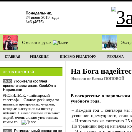
Понедельник
,
24 июня 2019 года
№6 (4675)
С мечом в руках
Экстр
ГЛАВНАЯ
РЕДАКЦИЯ
ПИСЬМО РЕДАКТОРУ
РЕКЛАМА
На Бога надейте
ЛЕНТА НОВОСТЕЙ
Новости от Елены ПОПОВОЙ
Любители косплея
15:00
провели фестиваль GeekOn в
Норильске
В воскресенье в норильском
#НОРИЛЬСК. «Таймырский
телеграф» – Словом geek когда-то
учебного года.
называли ярмарочных чудаков,
которые выступали на потеху
– Каждый год 1 сентября мы 
публике. Сейчас гиками называют
усвоении премудрости, станов
людей, очень сильно увлеченных
– И точно так же ежегодно 25
каким-то…
По традиции перед началом но
Региональный оператор не
– Это значит, что они верят в
14:10