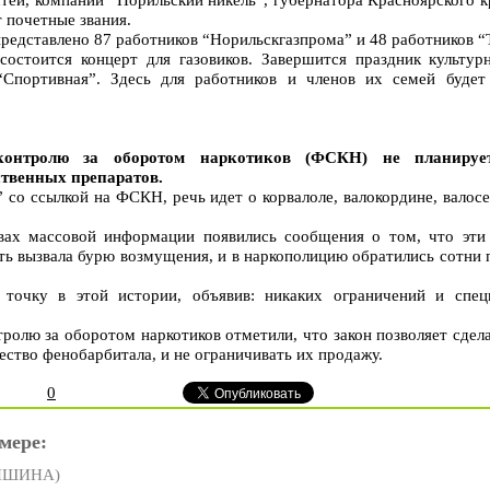
 почетные звания.
 представлено 87 работников “Норильскгазпрома” и 48 работников “
состоится концерт для газовиков. Завершится праздник культу
“Спортивная”. Здесь для работников и членов их семей будет 
контролю за оборотом наркотиков (ФСКН) не планируе
ственных препаратов.
” со ссылкой на ФСКН, речь идет о корвалоле, валокордине, валос
вах массовой информации появились сообщения о том, что эти 
ь вызвала бурю возмущения, и в наркополицию обратились сотни 
 точку в этой истории, объявив: никаких ограничений и спец
ролю за оборотом наркотиков отметили, что закон позволяет сдела
ество фенобарбитала, и не ограничивать их продажу.
0
мере:
ДИШИНА)