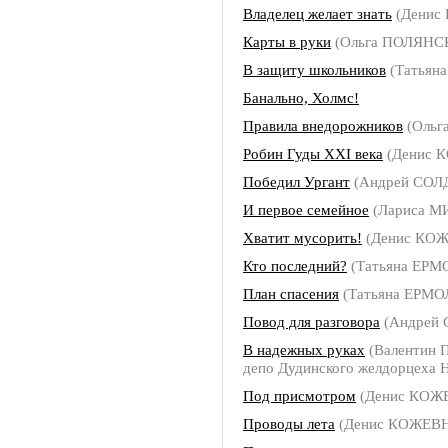
Владелец желает знать
(Денис
Карты в руки
(Ольга ПОЛЯНС
В защиту школьников
(Татьян
Банально, Холмс!
Правила внедорожников
(Ольг
Робин Гуды ХХI века
(Денис 
Победил Ургант
(Андрей СОЛ
И первое семейное
(Лариса 
Хватит мусорить!
(Денис КО
Кто последний?
(Татьяна ЕР
План спасения
(Татьяна ЕРМ
Повод для разговора
(Андрей
В надежных руках
(Валентин 
депо Дудинского желдорцеха Н
Под присмотром
(Денис КОЖ
Проводы лета
(Денис КОЖЕВ