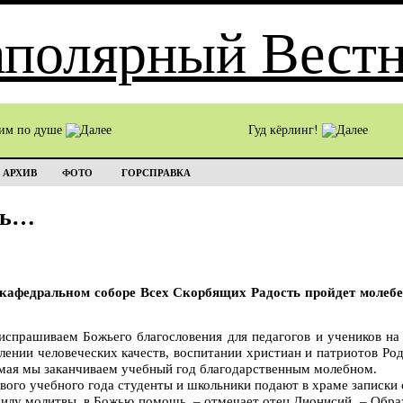
им по душе
Гуд кёрлинг!
АРХИВ
ФОТО
ГОРСПРАВКА
сь…
 кафедральном соборе Всех Скорбящих Радость пройдет молеб
испрашиваем Божьего благословения для педагогов и учеников на
лении человеческих качеств, воспитании христиан и патриотов Род
 мая мы заканчиваем учебный год благодарственным молебном.
вого учебного года студенты и школьники подают в храме записки 
 силу молитвы, в Божью помощь, – отмечает отец Дионисий. – Обра