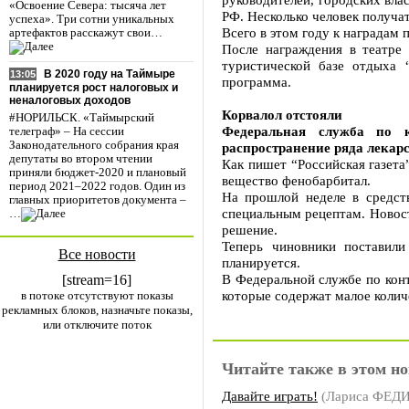
«Освоение Севера: тысяча лет
РФ. Несколько человек получат
успеха». Три сотни уникальных
Всего в этом году к наградам
артефактов расскажут свои…
После награждения в театре 
туристической базе отдыха 
В 2020 году на Таймыре
13:05
программа.
планируется рост налоговых и
неналоговых доходов
Корвалол отстояли
#НОРИЛЬСК. «Таймырский
Федеральная служба по 
телеграф» – На сессии
Законодательного собрания края
распространение ряда лекар
депутаты во втором чтении
Как пишет “Российская газета
приняли бюджет-2020 и плановый
вещество фенобарбитал.
период 2021–2022 годов. Один из
На прошлой неделе в средст
главных приоритетов документа –
специальным рецептам. Новост
…
решение.
Теперь чиновники поставили
Все новости
планируется.
В Федеральной службе по конт
[stream=16]
которые содержат малое колич
в потоке отсутствуют показы
рекламных блоков, назначьте показы,
или отключите поток
Читайте также в этом но
Давайте играть!
(Лариса ФЕ