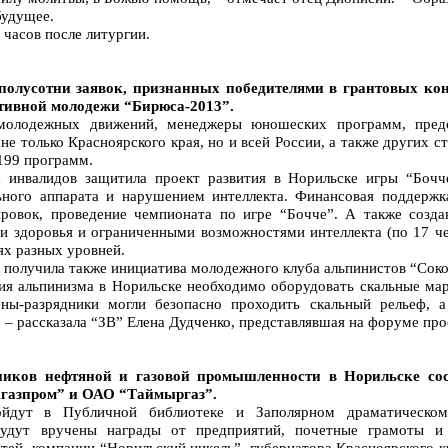
будущее.
 часов после литургии.
 полусотни заявок, признанных победителями в грантовых ко
тивной молодежи “Бирюса-2013”.
молодежных движений, менеджеры юношеских программ, предс
 только Красноярского края, но и всей России, а также других ст
199 программ.
а инвалидов защитила проект развития в Норильске игры “Боч
ьного аппарата и нарушением интеллекта. Финансовая поддержк
ровок, проведение чемпионата по игре “Бочче”. А также созда
 здоровья и ограниченными возможностями интеллекта (по 17 че
ях разных уровней.
 получила также инициатива молодежного клуба альпинистов “Соко
тия альпинизма в Норильске необходимо оборудовать скальные 
ены-разрядники могли безопасно проходить скальный рельеф, 
, – рассказала “ЗВ” Елена Дудченко, представлявшая на форуме пр
ников нефтяной и газовой промышленности в Норильске со
газпром” и ОАО “Таймыргаз”.
йдут в Публичной библиотеке и Заполярном драматическом 
удут вручены награды от предприятий, почетные грамоты и 
стей, компании “Норильский никель”, губернатора Красноярского к