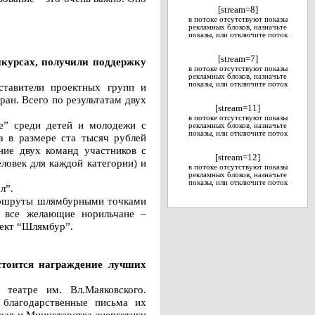
[stream=8]
в потоке отсутствуют показы
рекламных блоков, назначьте
показы, или отключите поток
[stream=7]
нкурсах, получили поддержку
в потоке отсутствуют показы
рекламных блоков, назначьте
показы, или отключите поток
тавители проектных групп и
ран. Всего по результатам двух
[stream=11]
в потоке отсутствуют показы
че” среди детей и молодежи с
рекламных блоков, назначьте
показы, или отключите поток
а в размере ста тысяч рублей
ние двух команд участников с
[stream=12]
ловек для каждой категории) и
в потоке отсутствуют показы
рекламных блоков, назначьте
показы, или отключите поток
л”.
маршруты шлямбурными точками
а все желающие норильчане –
оект “Шлямбур”.
стоится награждение лучших
театре им. Вл.Маяковского.
благодарственные письма их
рая и Министерства энергетики