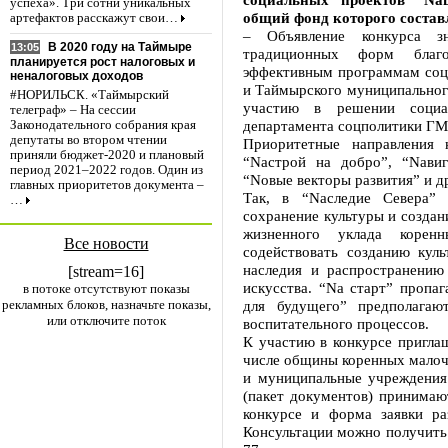
успеха». Три сотни уникальных
общий фонд которого состав
артефактов расскажут свои…
– Объявление конкурса з
В 2020 году на Таймыре
13:05
традиционных форм благ
планируется рост налоговых и
эффективным программам соци
неналоговых доходов
и Таймырского муниципальног
#НОРИЛЬСК. «Таймырский
участию в решении социа
телеграф» – На сессии
департамента соцполитики ГМ
Законодательного собрания края
депутаты во втором чтении
Приоритетные направления 
приняли бюджет-2020 и плановый
“Nастрой на добро”, “Nавиг
период 2021–2022 годов. Один из
“Nовые векторы развития” и д
главных приоритетов документа –
Так, в “Nаследие Севера” 
…
сохранение культуры и создан
жизненного уклада корен
Все новости
содействовать созданию кул
наследия и распространени
[stream=16]
искусства. “Nа старт” пропа
в потоке отсутствуют показы
рекламных блоков, назначьте показы,
для будущего” предполагаю
или отключите поток
воспитательного процессов.
К участию в конкурсе пригла
числе общины коренных малоч
и муниципальные учреждения
(пакет документов) принимают
конкурсе и форма заявки р
Консультации можно получить 