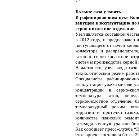
77.
Больше газа уловить
В рафинировочном цехе Кол
запущен в эксплуатацию по п
серно-кислотное отделение.
Узел является составной част
в 2012 году, и предназначен 
поступающего от печей кипящ
коллектора и распределител
газов в серно-кислотное от
системы производства серной 
В частности, узел ввода газо
технологический режим работы
Специалисты рафинировочн
эксплуатации уже отметили ув
концентрации в серно-ки
температура газов, пере
сернокислотное отделение, 
температурный режим позв
коррозии и протечки газох
количества плановых ремон
газохода вручную удаляют бол
Как сообщает пресс-служба “Н
этот проект составили более 2