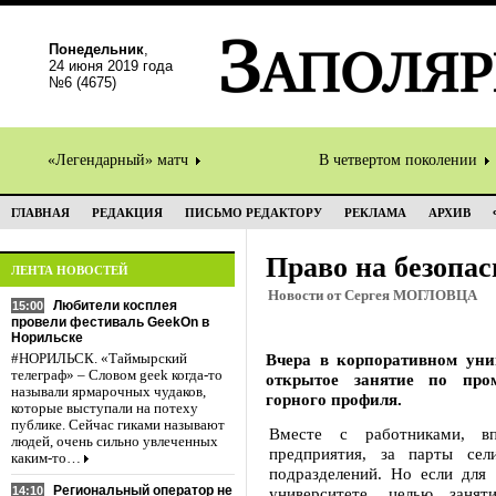
Понедельник
,
24 июня 2019 года
№6 (4675)
«Легендарный» матч
В четвертом поколении
ГЛАВНАЯ
РЕДАКЦИЯ
ПИСЬМО РЕДАКТОРУ
РЕКЛАМА
АРХИВ
Право на безопас
ЛЕНТА НОВОСТЕЙ
Новости от Сергея МОГЛОВЦА
Любители косплея
15:00
провели фестиваль GeekOn в
Норильске
Вчера в корпоративном уни
#НОРИЛЬСК. «Таймырский
телеграф» – Словом geek когда-то
открытое занятие по про
называли ярмарочных чудаков,
горного профиля.
которые выступали на потеху
публике. Сейчас гиками называют
Вместе с работниками, в
людей, очень сильно увлеченных
предприятия, за парты се
каким-то…
подразделений. Но если для
Региональный оператор не
14:10
университете, целью зан