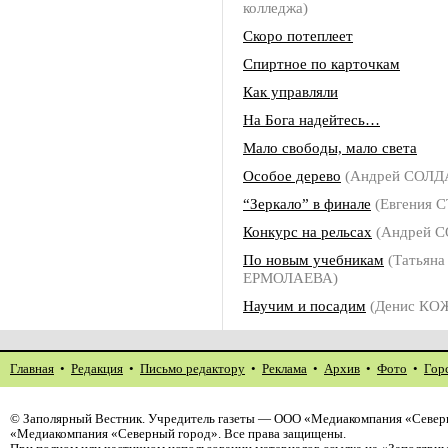
колледжа)
Скоро потеплеет
Спиртное по карточкам
Как управляли
На Бога надейтесь…
Мало свободы, мало света
Особое дерево
(Андрей СОЛД
“Зеркало” в финале
(Евгения 
Конкурс на рельсах
(Андрей 
По новым учебникам
(Татьяна
ЕРМОЛАЕВА)
Научим и посадим
(Денис КО
Главная
•
Редакция
•
Письмо редактору
•
Реклама
•
Архив
•
Фото
•
Гор
©
Заполярный Вестник
. Учредитель газеты — ООО «Медиакомпания «Северн
«Медиакомпания «Северный город». Все права защищены.