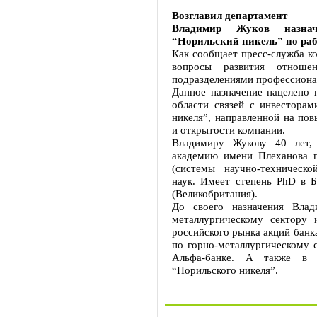
Возглавил департамент
Владимир Жуков назнач
“Норильский никель” по раб
Как сообщает пресс-служба к
вопросы развития отноше
подразделениями профессиона
Данное назначение нацелено 
области связей с инвесторам
никеля”, направленной на по
и открытости компании.
Владимиру Жукову 40 лет,
академию имени Плеханова п
(системы научно-техническ
наук. Имеет степень PhD в Б
(Великобритания).
До своего назначения Вла
металлургическому сектору 
российского рынка акций банк
по горно-металлургическому с
Альфа-банке. А также в 
“Норильского никеля”.