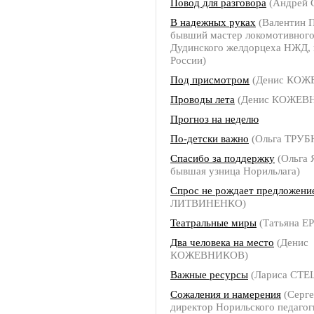
Повод для разговора
(Андрей
В надежных руках
(Валентин
бывший мастер локомотивного
Дудинского желдорцеха НЖД, 
России)
Под присмотром
(Денис КОЖ
Проводы лета
(Денис КОЖЕВ
Прогноз на неделю
По-детски важно
(Ольга ТРУ
Спасибо за поддержку
(Ольга
бывшая узница Норильлага)
Спрос не рождает предложени
ЛИТВИНЕНКО)
Театральные миры
(Татьяна 
Два человека на место
(Денис
КОЖЕВНИКОВ)
Важные ресурсы
(Лариса СТЕ
Сожаления и намерения
(Серг
директор Норильского педагог