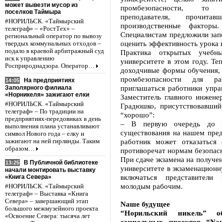
может вывезти мусор из
промбезопасности, то р
поселков Таймыра
преподавателя, прочит
#НОРИЛЬСК. «Таймырский
производственные фактор
телеграф» – «РостТех» –
Специалистам предложили запо
региональный оператор по вывозу
оценить эффективность урока 
твердых коммунальных отходов –
подало в краевой арбитражный суд
Практика открытых учебн
иск к управлению
университете в этом году. Те
Росприроднадзора. Оператор…
доходчивые формы обучения, 
промбезопасности для ра
На предприятиях
14:05
приглашаться работники упр
Заполярного филиала
«Норникеля» зажигают елки
Заместитель главного инжен
#НОРИЛЬСК. «Таймырский
Градюшко, присутствовавший
телеграф» – По традиции на
“хорошо”:
предприятиях-передовиках в день
– В первую очередь до м
выполнения плана устанавливают
существования на нашем пред
символ Нового года – елку и
работник может отказаться
зажигают на ней гирлянды. Таким
образом…
противоречат нормам безопас
При сдаче экзамена на получе
В Публичной библиотеке
13:25
университете в экзаменационн
начали монтировать выставку
включаться представители 
«Книга Севера»
молодым рабочим.
#НОРИЛЬСК. «Таймырский
телеграф» – Выставка «Книга
Севера» – завершающий этап
Nаше будущее
большого межмузейного проекта
“Норильский никель” о
«Освоение Севера: тысяча лет
социальных проектов “Nа