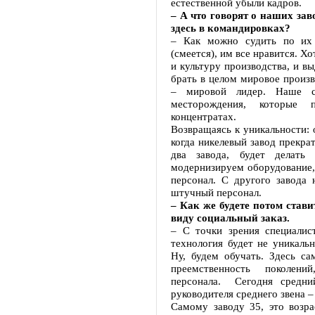
естественной убыли кадров.
– А что говорят о наших за
здесь в командировках?
– Как можно судить по их 
(смеется), им все нравится. 
и культуру производства, и в
брать в целом мировое произв
– мировой лидер. Наше с
месторождения, которые 
концентратах.
Возвращаясь к уникальности: 
когда никелевый завод прекра
два завода, будет делат
модернизируем оборудование, 
персонал. С другого завода 
штучный персонал.
– Как же будете потом став
виду социальный заказ.
– С точки зрения специалист
технология будет не уникаль
Ну, будем обучать. Здесь са
преемственность поколен
персонала. Сегодня средни
руководителя среднего звена – 
Самому заводу 35, это возра