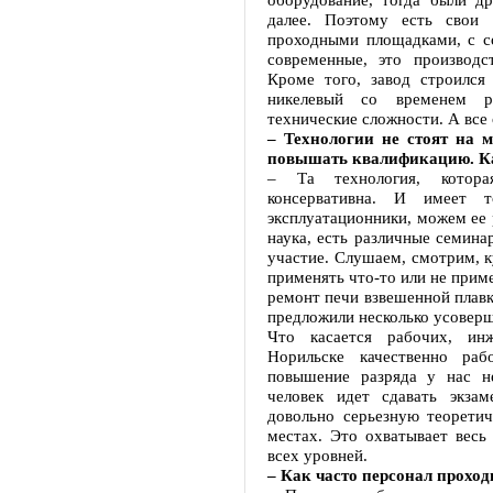
далее. Поэтому есть свои
проходными площадками, с с
современные, это производс
Кроме того, завод строился
никелевый со временем р
технические сложности. А все 
– Технологии не стоят на 
повышать квалификацию. Ка
– Та технология, котора
консервативна. И имеет 
эксплуатационники, можем ее 
наука, есть различные семина
участие. Слушаем, смотрим, к
применять что-то или не прим
ремонт печи взвешенной плав
предложили несколько усоверш
Что касается рабочих, инж
Норильске качественно раб
повышение разряда у нас н
человек идет сдавать экза
довольно серьезную теорети
местах. Это охватывает весь
всех уровней.
– Как часто персонал проход