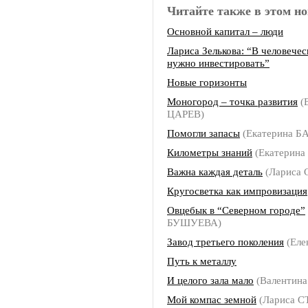
Читайте также в этом но
Основной капитал – люди
Лариса Зелькова: “В человечес
нужно инвестировать”
Новые горизонты
Моногород – точка развития
(
ЦАРЕВ)
Помогли запасы
(Екатерина Б
Километры знаний
(Екатерин
Важна каждая деталь
(Лариса
Кругосветка как импровизация
Овцебык в “Северном городе”
БУШУЕВА)
Завод третьего поколения
(Еле
Путь к металлу
И целого зала мало
(Валентин
Мой компас земной
(Лариса 