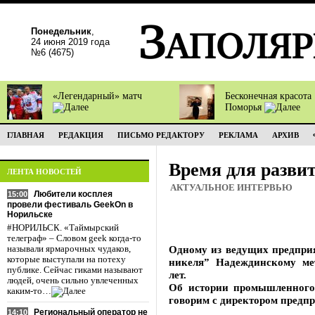
Понедельник
,
24 июня 2019 года
№6 (4675)
«Легендарный» матч
Бесконечная красота
Поморья
ГЛАВНАЯ
РЕДАКЦИЯ
ПИСЬМО РЕДАКТОРУ
РЕКЛАМА
АРХИВ
Время для разви
ЛЕНТА НОВОСТЕЙ
АКТУАЛЬНОЕ ИНТЕРВЬЮ
Любители косплея
15:00
провели фестиваль GeekOn в
Норильске
#НОРИЛЬСК. «Таймырский
телеграф» – Словом geek когда-то
Одному из ведущих предпри
называли ярмарочных чудаков,
которые выступали на потеху
никеля” Надеждинскому мет
публике. Сейчас гиками называют
лет.
людей, очень сильно увлеченных
Об истории промышленного
каким-то…
говорим с директором пред
Региональный оператор не
14:10