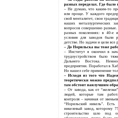
разных переделах. Где было 
– Не думаю, что каким-то пр
или проще. У каждого предпри
свой менталитет, свои традиц
наших металлургических з
вопросов совершенно разные.
разных поколениях: в 40-е 
условия для заводов были р
детстве. Но задачи и цели все
– До Норильска вы тоже раб
– Институт я окончил в нача
трудоустройством было тяж
Дальнего Востока. Немно
предприятии. Поработал в Хаб
Но нашел себе применение тол
– Исходя из того что Наде
теоретически можно предпол
там обстоит наилучшим обра
– От завода, как от “железки”
людей, которые там работа
контроля – начиная от звень
“Норильский никель”. Есть
никелевый завод, которому 75
строительство шло под о
оборудование, тогда были д