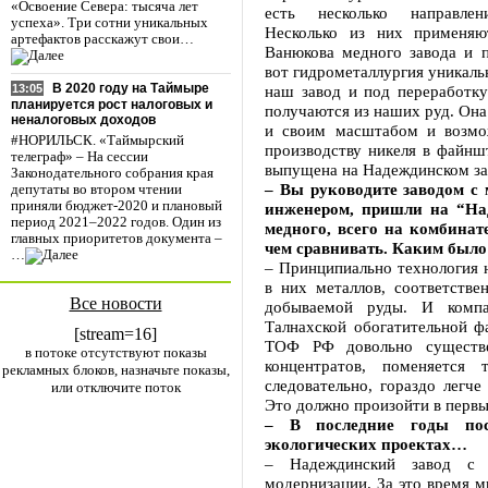
«Освоение Севера: тысяча лет
есть несколько направлен
успеха». Три сотни уникальных
Несколько из них применяю
артефактов расскажут свои…
Ванюкова медного завода и 
вот гидрометаллургия уникаль
В 2020 году на Таймыре
наш завод и под переработку
13:05
планируется рост налоговых и
получаются из наших руд. Она
неналоговых доходов
и своим масштабом и возмо
#НОРИЛЬСК. «Таймырский
производству никеля в файншт
телеграф» – На сессии
выпущена на Надеждинском за
Законодательного собрания края
– Вы руководите заводом с 
депутаты во втором чтении
приняли бюджет-2020 и плановый
инженером, пришли на “Над
период 2021–2022 годов. Один из
медного, всего на комбинат
главных приоритетов документа –
чем сравнивать. Каким было
…
– Принципиально технология 
в них металлов, соответстве
Все новости
добываемой руды. И компа
Талнахской обогатительной ф
[stream=16]
ТОФ РФ довольно существен
в потоке отсутствуют показы
концентратов, поменяется 
рекламных блоков, назначьте показы,
следовательно, гораздо легче
или отключите поток
Это должно произойти в первы
– В последние годы пост
экологических проектах…
– Надеждинский завод с 
модернизации. За это время м