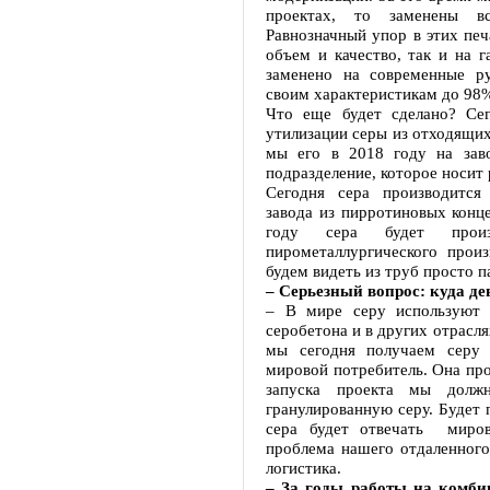
проектах, то заменены вс
Равнозначный упор в этих печ
объем и качество, так и на 
заменено на современные р
своим характеристикам до 98%
Что еще будет сделано? Сег
утилизации серы из отходящих
мы его в 2018 году на зав
подразделение, которое носит 
Сегодня сера производится
завода из пирротиновых конце
году сера будет прои
пирометаллургического про
будем видеть из труб просто п
– Серьезный вопрос: куда де
– В мире серу используют 
серобетона и в других отрасл
мы сегодня получаем серу 
мировой потребитель. Она про
запуска проекта мы должн
гранулированную серу. Будет 
сера будет отвечать миров
проблема нашего отдаленного
логистика.
– За годы работы на комби