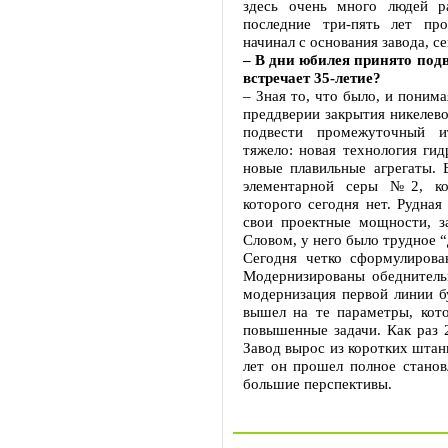
здесь очень много людей р
последние три-пять лет пр
начинал с основания завода, с
– В дни юбилея принято под
встречает 35-летие?
– Зная то, что было, и понима
преддверии закрытия никелево
подвести промежуточный ит
тяжело: новая технология гид
новые плавильные агрегаты.
элементарной серы №2, ко
которого сегодня нет. Рудная
свои проектные мощности, з
Словом, у него было трудное “
Сегодня четко сформулирова
Модернизированы обеднитель
модернизация первой линии бу
вышел на те параметры, кот
повышенные задачи. Как раз 
Завод вырос из коротких штан
лет он прошел полное становл
большие перспективы.