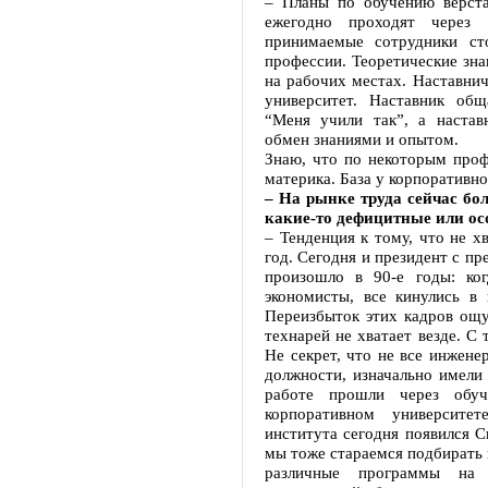
– Планы по обучению верст
ежегодно проходят через 
принимаемые сотрудники ст
профессии. Теоретические зна
на рабочих местах. Наставнич
университет. Наставник общ
“Меня учили так”, а настав
обмен знаниями и опытом.
Знаю, что по некоторым проф
материка. База у корпоративно
– На рынке труда сейчас бол
какие-то дефицитные или о
– Тенденция к тому, что не х
год. Сегодня и президент с пр
произошло в 90-е годы: ко
экономисты, все кинулись в
Переизбыток этих кадров ощ
технарей не хватает везде. С
Не секрет, что не все инжене
должности, изначально имели
работе прошли через обу
корпоративном университет
института сегодня появился С
мы тоже стараемся подбирать 
различные программы на 