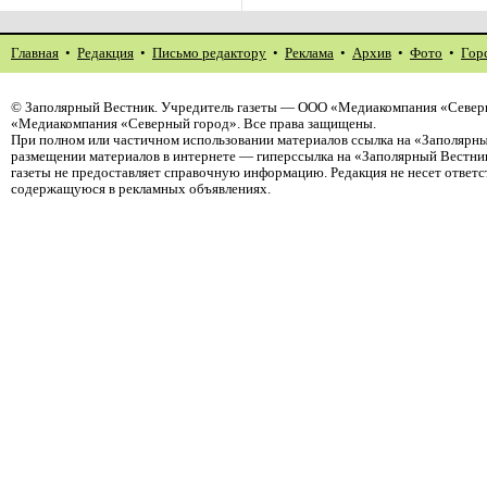
Главная
•
Редакция
•
Письмо редактору
•
Реклама
•
Архив
•
Фото
•
Гор
©
Заполярный Вестник
. Учредитель газеты — ООО «Медиакомпания «Северн
«Медиакомпания «Северный город». Все права защищены.
При полном или частичном использовании материалов ссылка на «Заполярны
размещении материалов в интернете — гиперссылка на «Заполярный Вестник
газеты не предоставляет справочную информацию. Редакция не несет ответ
содержащуюся в рекламных объявлениях.