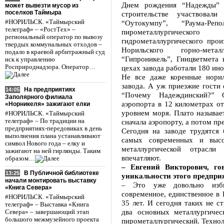
Днем рождения “Надежды” 
может вывезти мусор из
поселков Таймыра
строительстве участвова
#НОРИЛЬСК. «Таймырский
“Оутокумпу”, “Раума-Ре
телеграф» – «РостТех» –
пирометаллургическ
региональный оператор по вывозу
гидрометаллургического прои
твердых коммунальных отходов –
Норильского горно-метал
подало в краевой арбитражный суд
“Гипроникель”, Гинцветмета
иск к управлению
Росприроднадзора. Оператор…
цехах завода работали 180 ин
Не все даже коренные норил
завода. А уж приезжие гости
На предприятиях
14:05
“Почему Надеждинский?” 
Заполярного филиала
аэропорта в 12 километрах о
«Норникеля» зажигают елки
уровнем моря. Плато называе
#НОРИЛЬСК. «Таймырский
телеграф» – По традиции на
сначала аэропорту, а потом п
предприятиях-передовиках в день
Сегодня на заводе трудятся
выполнения плана устанавливают
самых современных и высо
символ Нового года – елку и
металлургической отрасли
зажигают на ней гирлянды. Таким
впечатляют.
образом…
– Евгений Викторович, го
В Публичной библиотеке
13:25
уникальности этого предпр
начали монтировать выставку
– Это уже довольно изби
«Книга Севера»
современное, единственное в Р
#НОРИЛЬСК. «Таймырский
35 лет. И сегодня таких не с
телеграф» – Выставка «Книга
два основных металлургичес
Севера» – завершающий этап
большого межмузейного проекта
пирометаллургический. Технол